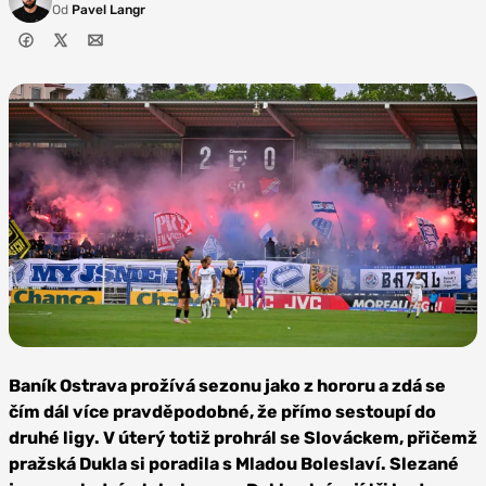
Od
Pavel Langr
Foto:
Profimedia
Baník Ostrava prožívá sezonu jako z hororu a zdá se
čím dál více pravděpodobné, že přímo sestoupí do
druhé ligy. V úterý totiž prohrál se Slováckem, přičemž
pražská Dukla si poradila s Mladou Boleslaví. Slezané