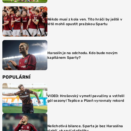
Někdo musí z kola ven. Tito hráči by ještě v
létě mohli opustit pražskou Spartu
Haraslín je na odchodu. Kdo bude novým
kapitánem Sparty?
POPULÁRNÍ
VIDEO: Hrošovský vymetl pavučiny a vstřelil
gól sezony! Teplice a Plzeň vyrovnaly rekord
Nelichotivá bilance. Sparta je bez Haraslína
slabší, ukazují statistiky