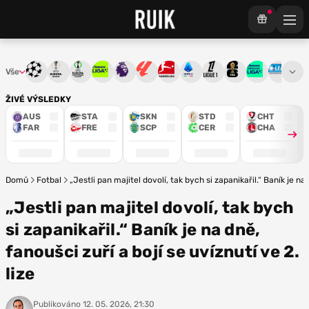
Vše
Liga mistrů
Evropská liga
Konferenční liga
Chance liga
Premier League
La Liga
Bundesliga
Serie A
Ligue 1
Mistrovství světa
Chance Národ
3. ČFL
M
ŽIVÉ VÝSLEDKY
AUS
STA
SKN
STD
CHT
FAR
FRE
SCP
CER
CHA
Domů
Fotbal
„Jestli pan majitel dovolí, tak bych si zapanikařil.“ Baník je na 
„Jestli pan majitel dovolí, tak bych
si zapanikařil.“ Baník je na dně,
fanoušci zuří a bojí se uvíznutí ve 2.
lize
Publikováno
12. 05. 2026, 21:30