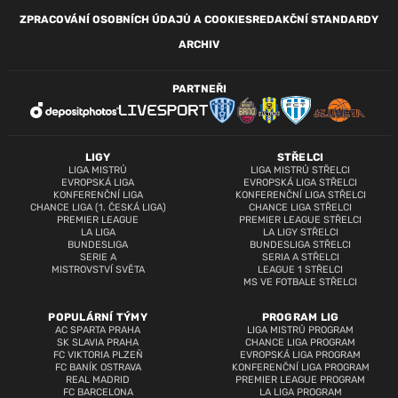
ZPRACOVÁNÍ OSOBNÍCH ÚDAJŮ A COOKIES
REDAKČNÍ STANDARDY
ARCHIV
PARTNEŘI
LIGY
STŘELCI
LIGA MISTRŮ
LIGA MISTRŮ STŘELCI
EVROPSKÁ LIGA
EVROPSKÁ LIGA STŘELCI
KONFERENČNÍ LIGA
KONFERENČNÍ LIGA STŘELCI
CHANCE LIGA (1. ČESKÁ LIGA)
CHANCE LIGA STŘELCI
PREMIER LEAGUE
PREMIER LEAGUE STŘELCI
LA LIGA
LA LIGY STŘELCI
BUNDESLIGA
BUNDESLIGA STŘELCI
SERIE A
SERIA A STŘELCI
MISTROVSTVÍ SVĚTA
LEAGUE 1 STŘELCI
MS VE FOTBALE STŘELCI
POPULÁRNÍ TÝMY
PROGRAM LIG
AC SPARTA PRAHA
LIGA MISTRŮ PROGRAM
SK SLAVIA PRAHA
CHANCE LIGA PROGRAM
FC VIKTORIA PLZEŇ
EVROPSKÁ LIGA PROGRAM
FC BANÍK OSTRAVA
KONFERENČNÍ LIGA PROGRAM
REAL MADRID
PREMIER LEAGUE PROGRAM
FC BARCELONA
LA LIGA PROGRAM