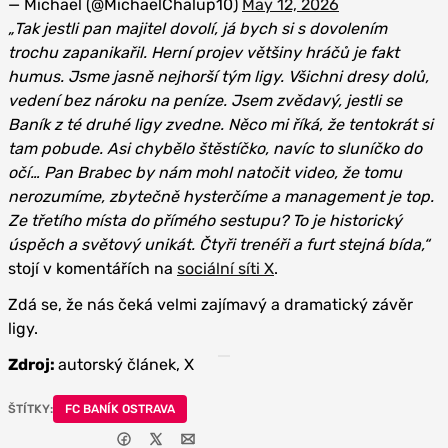
— Michael (@MichaelChalup10)
May 12, 2026
„Tak jestli pan majitel dovolí, já bych si s dovolením
trochu zapanikařil. Herní projev většiny hráčů je fakt
humus. Jsme jasně nejhorší tým ligy. Všichni dresy dolů,
vedení bez nároku na peníze. Jsem zvědavý, jestli se
Baník z té druhé ligy zvedne. Něco mi říká, že tentokrát si
tam pobude. Asi chybělo štěstíčko, navíc to sluníčko do
očí… Pan Brabec by nám mohl natočit video, že tomu
nerozumíme, zbytečně hysterčíme a management je top.
Ze třetího místa do přímého sestupu? To je historický
úspěch a světový unikát. Čtyři trenéři a furt stejná bída,“
stojí v komentářích na
sociální síti X
.
Zdá se, že nás čeká velmi zajímavý a dramatický závěr
ligy.
Zdroj:
autorský článek, X
ŠTÍTKY:
FC BANÍK OSTRAVA