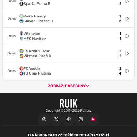
Dnes
Sparta Praha B
2
Velké Hamry
1
Dnes
Slovan Liberec II
2
Vítkovice
1
Dnes
MFK Havířov
1
FK Králův Dvůr
2
Dnes
Viktoria Plzeň B
2
FC Vsetín
2
Dnes
TJ Unie Hlubina
4
ZOBRAZIT VŠECHNY
Copyright © 2017–2026 RUIK.cz
O NÁS
KONTAKTY
ŽEBŘÍČEK
PODMÍNKY UŽITÍ