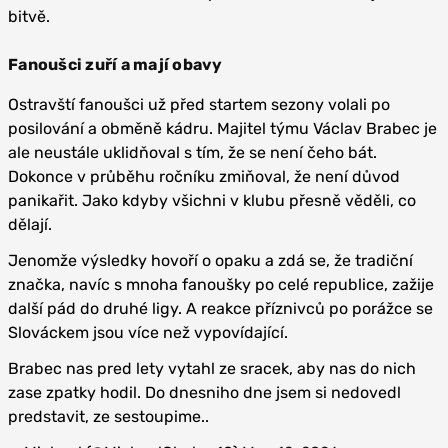
bitvě.
Fanoušci zuří a mají obavy
Ostravští fanoušci už před startem sezony volali po
posilování a obměně kádru. Majitel týmu Václav Brabec je
ale neustále uklidňoval s tím, že se není čeho bát.
Dokonce v průběhu ročníku zmiňoval, že není důvod
panikařit. Jako kdyby všichni v klubu přesně věděli, co
dělají.
Jenomže výsledky hovoří o opaku a zdá se, že tradiční
značka, navíc s mnoha fanoušky po celé republice, zažije
další pád do druhé ligy. A reakce příznivců po porážce se
Slováckem jsou více než vypovídající.
Brabec nas pred lety vytahl ze sracek, aby nas do nich
zase zpatky hodil. Do dnesniho dne jsem si nedovedl
predstavit, ze sestoupime..