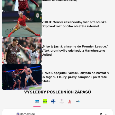
VIDEO: Menšík řešil neodbytného fanouška.
Odpověď rozhodčího obletěla internet
„Mise je jasná, chceme do Premier League.“
Vítek promluvil o odchodu z Manchesteru
United
Z rivalů spojenci. Vémolu chystá na návrat v
Oktagonu Fleury, pravý šampion i po ztrátě
titulu
VÝSLEDKY POSLEDNÍCH ZÁPASŮ
Domažlice
2