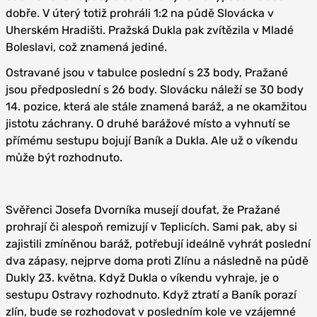
dobře. V úterý totiž prohráli 1:2 na půdě Slovácka v
Uherském Hradišti. Pražská Dukla pak zvítězila v Mladé
Boleslavi, což znamená jediné.
Ostravané jsou v tabulce poslední s 23 body, Pražané
jsou předposlední s 26 body. Slovácku náleží se 30 body
14. pozice, která ale stále znamená baráž, a ne okamžitou
jistotu záchrany. O druhé barážové místo a vyhnutí se
přímému sestupu bojují Baník a Dukla. Ale už o víkendu
může být rozhodnuto.
Svěřenci Josefa Dvorníka musejí doufat, že Pražané
prohrají či alespoň remizují v Teplicích. Sami pak, aby si
zajistili zmíněnou baráž, potřebují ideálně vyhrát poslední
dva zápasy, nejprve doma proti Zlínu a následně na půdě
Dukly 23. května. Když Dukla o víkendu vyhraje, je o
sestupu Ostravy rozhodnuto. Když ztratí a Baník porazí
zlín, bude se rozhodovat v posledním kole ve vzájemné