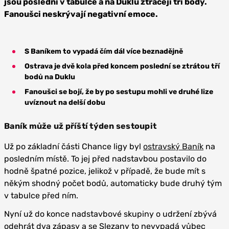
jsou poslední v tabulce a na Duklu ztrácejí tři body.
Fanoušci neskrývají negativní emoce.
S Baníkem to vypadá čím dál více beznadějně
Ostrava je dvě kola před koncem poslední se ztrátou tří
bodů na Duklu
Fanoušci se bojí, že by po sestupu mohli ve druhé lize
uvíznout na delší dobu
Baník může už příští týden sestoupit
Už po základní části Chance ligy byl
ostravský Baník
na
posledním místě. To jej před nadstavbou postavilo do
hodně špatné pozice, jelikož v případě, že bude mít s
někým shodný počet bodů, automaticky bude druhý tým
v tabulce před ním.
Nyní už do konce nadstavbové skupiny o udržení zbývá
odehrát dva zápasy a se Slezany to nevypadá vůbec