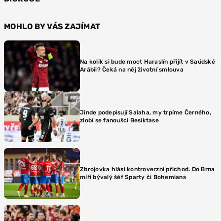
MOHLO BY VÁS ZAJÍMAT
Na kolik si bude moct Haraslín přijít v Saúdské
Arábii? Čeká na něj životní smlouva
Jinde podepisují Salaha, my trpíme Černého,
zlobí se fanoušci Besiktase
Zbrojovka hlásí kontroverzní příchod. Do Brna
míří bývalý šéf Sparty či Bohemians