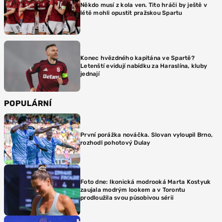
Někdo musí z kola ven. Tito hráči by ještě v
létě mohli opustit pražskou Spartu
Konec hvězdného kapitána ve Spartě?
Letenští evidují nabídku za Haraslína, kluby
jednají
POPULÁRNÍ
První porážka nováčka. Slovan vyloupil Brno,
rozhodl pohotový Dulay
Foto dne: Ikonická modrooká Marta Kostyuk
zaujala modrým lookem a v Torontu
prodloužila svou působivou sérii