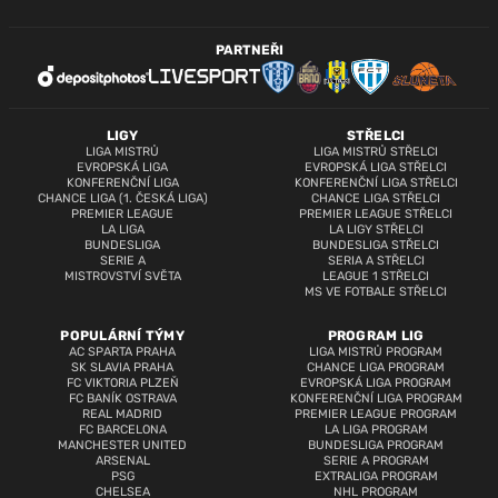
PARTNEŘI
LIGY
STŘELCI
LIGA MISTRŮ
LIGA MISTRŮ STŘELCI
EVROPSKÁ LIGA
EVROPSKÁ LIGA STŘELCI
KONFERENČNÍ LIGA
KONFERENČNÍ LIGA STŘELCI
CHANCE LIGA (1. ČESKÁ LIGA)
CHANCE LIGA STŘELCI
PREMIER LEAGUE
PREMIER LEAGUE STŘELCI
LA LIGA
LA LIGY STŘELCI
BUNDESLIGA
BUNDESLIGA STŘELCI
SERIE A
SERIA A STŘELCI
MISTROVSTVÍ SVĚTA
LEAGUE 1 STŘELCI
MS VE FOTBALE STŘELCI
POPULÁRNÍ TÝMY
PROGRAM LIG
AC SPARTA PRAHA
LIGA MISTRŮ PROGRAM
SK SLAVIA PRAHA
CHANCE LIGA PROGRAM
FC VIKTORIA PLZEŇ
EVROPSKÁ LIGA PROGRAM
FC BANÍK OSTRAVA
KONFERENČNÍ LIGA PROGRAM
REAL MADRID
PREMIER LEAGUE PROGRAM
FC BARCELONA
LA LIGA PROGRAM
MANCHESTER UNITED
BUNDESLIGA PROGRAM
ARSENAL
SERIE A PROGRAM
PSG
EXTRALIGA PROGRAM
CHELSEA
NHL PROGRAM