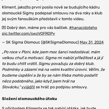
Kliment, jakožto první posila nově se budujícího kádru
olomoucké Sigmy podepsal smlouvu na dva roky a klub
jej svým fanouškům představil v tomto videu.
💌 Dobrý den, máme pro vás balíček.
#hanacidoteho
pic.twitter.com/swzVOFROPy
— SK Sigma Olomouc (@SKSigmaOlomouc)
May 31, 2024
„Po roce v Plzni, kde jsem moc šancí nedostával, mám
velkou chuť a motivaci. Sigma mi nabízí příležitost a já jí
to budu chtít vrátit. Sigmu považuju za dobrý klub.
Podmínky a zázemí má na velmi kvalitní úrovni. Věřím, že
budeme úspěšní a že by se nám třeba mohlo podařit
něco podobného, jako když jsem hrál na
Slovácku,“
vyjádřil
se hráč po podpisu smlouvy.
Složení olomouckého útoku
S příchodem Klimenta se tak nabízí otázka, jak bude