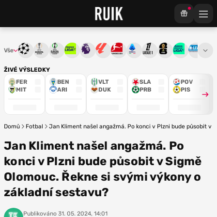
Vše
Liga mistrů
Evropská liga
Konferenční liga
Chance liga
Premier League
La Liga
Bundesliga
Serie A
Ligue 1
Mistrovství světa
Chance Národ
3. ČFL
M
ŽIVÉ VÝSLEDKY
FER
BEN
VLT
SLA
POV
MIT
ARI
DUK
PRB
PIS
Domů
Fotbal
Jan Kliment našel angažmá. Po konci v Plzni bude působit v 
Jan Kliment našel angažmá. Po
konci v Plzni bude působit v Sigmě
Olomouc. Řekne si svými výkony o
základní sestavu?
Publikováno
31. 05. 2024, 14:01