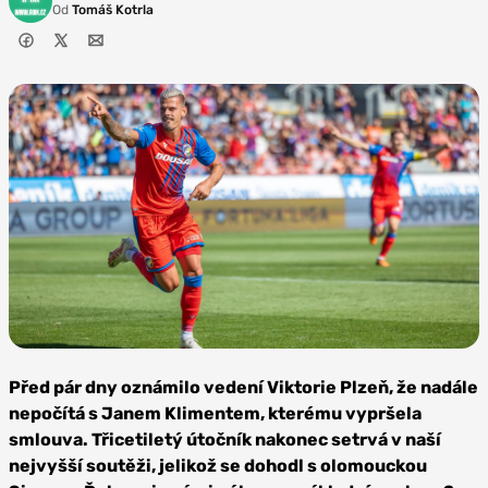
Od
Tomáš Kotrla
Zdroj: FC
Viktoria Plzeň
Před pár dny oznámilo vedení Viktorie Plzeň, že nadále
nepočítá s Janem Klimentem, kterému vypršela
smlouva. Třicetiletý útočník nakonec setrvá v naší
nejvyšší soutěži, jelikož se dohodl s olomouckou