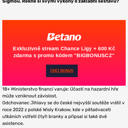
Sigmou. Řekne si svými výkony o základní sestavu?
Exkluzivně stream Chance Ligy + 600 Kč
zdarma s promo kódem "BIGBONUSCZ"
CHCI BONUS
18+ Ministerstvo financí varuje: Účastí na hazardní hře
může vzniknout závislost.
Odchovanec Jihlavy se do české nejvyšší soutěže vrátil v
roce 2022 z polské Wisly Krakow, kde v pětadvaceti
utkáních vstřelil čtyři branky a připsal si také dvě
asistence.