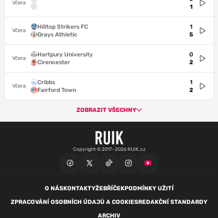
Včera
1
Hilltop Strikers FC
1
Včera
Grays Athletic
5
Hartpury University
0
Včera
Cirencester
2
Cribbs
1
Včera
Fairford Town
2
ZOBRAZIT VŠECHNY
Copyright © 2017–2026 RUIK.cz
O NÁS
KONTAKTY
ŽEBŘÍČEK
PODMÍNKY UŽITÍ
ZPRACOVÁNÍ OSOBNÍCH ÚDAJŮ A COOKIES
REDAKČNÍ STANDARDY
ARCHIV