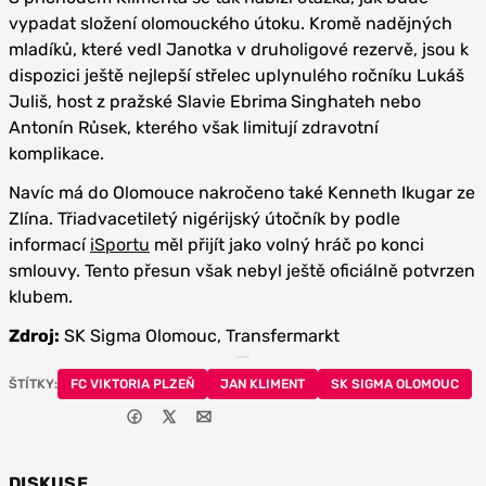
vypadat složení olomouckého útoku. Kromě nadějných
mladíků, které vedl Janotka v druholigové rezervě, jsou k
dispozici ještě nejlepší střelec uplynulého ročníku Lukáš
Juliš, host z pražské Slavie Ebrima
Singhateh nebo
Antonín Růsek, kterého však limitují zdravotní
komplikace.
Navíc má do Olomouce nakročeno také Kenneth Ikugar ze
Zlína. Třiadvacetiletý nigérijský útočník by podle
informací
iSportu
měl přijít jako volný hráč po konci
smlouvy. Tento přesun však nebyl ještě oficiálně potvrzen
klubem.
Zdroj:
SK Sigma Olomouc, Transfermarkt
ŠTÍTKY:
FC VIKTORIA PLZEŇ
JAN KLIMENT
SK SIGMA OLOMOUC
DISKUSE