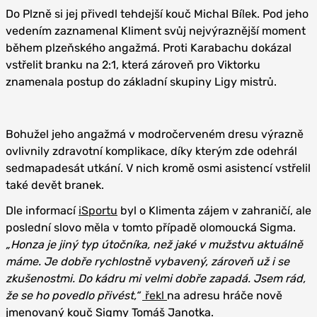
Do Plzně si jej přivedl tehdejší kouč Michal Bílek. Pod jeho
vedením zaznamenal Kliment svůj nejvýraznější moment
během plzeňského angažmá. Proti Karabachu dokázal
vstřelit branku na 2:1, která zároveň pro Viktorku
znamenala postup do základní skupiny Ligy mistrů.
Bohužel jeho angažmá v modročerveném dresu výrazně
ovlivnily zdravotní komplikace, díky kterým zde odehrál
sedmapadesát utkání. V nich kromě osmi asistencí vstřelil
také devět branek.
Dle informací
iSportu
byl o Klimenta zájem v zahraničí, ale
poslední slovo měla v tomto případě olomoucká Sigma.
„Honza je jiný typ útočníka, než jaké v mužstvu aktuálně
máme. Je dobře rychlostně vybavený, zároveň už i se
zkušenostmi. Do kádru mi velmi dobře zapadá. Jsem rád,
že se ho povedlo přivést,“
řekl
na adresu hráče nově
jmenovaný kouč Sigmy Tomáš Janotka.