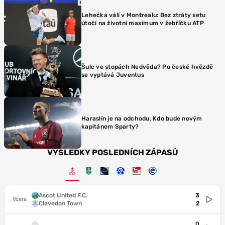
Lehečka válí v Montrealu: Bez ztráty setu
útočí na životní maximum v žebříčku ATP
Šulc ve stopách Nedvěda? Po české hvězdě
se vyptává Juventus
Haraslín je na odchodu. Kdo bude novým
kapitánem Sparty?
VÝSLEDKY POSLEDNÍCH ZÁPASŮ
Ascot United F.C.
3
Včera
Clevedon Town
2
0