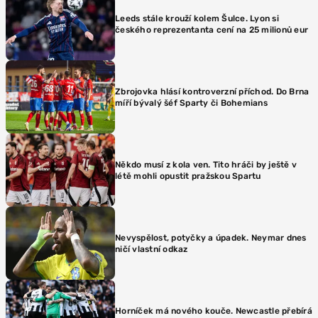
Leeds stále krouží kolem Šulce. Lyon si
českého reprezentanta cení na 25 milionů eur
Zbrojovka hlásí kontroverzní příchod. Do Brna
míří bývalý šéf Sparty či Bohemians
Někdo musí z kola ven. Tito hráči by ještě v
létě mohli opustit pražskou Spartu
Nevyspělost, potyčky a úpadek. Neymar dnes
ničí vlastní odkaz
Horníček má nového kouče. Newcastle přebírá