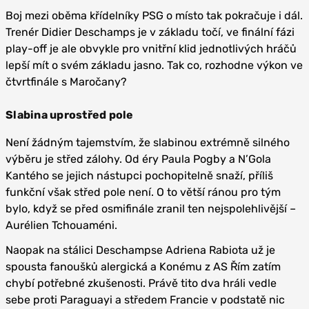
Boj mezi oběma křídelníky PSG o místo tak pokračuje i dál.
Trenér Didier Deschamps je v základu točí, ve finální fázi
play-off je ale obvykle pro vnitřní klid jednotlivých hráčů
lepší mít o svém základu jasno. Tak co, rozhodne výkon ve
čtvrtfinále s Maročany?
Slabina uprostřed pole
Není žádným tajemstvím, že slabinou extrémně silného
výběru je střed zálohy. Od éry Paula Pogby a N’Gola
Kantého se jejich nástupci pochopitelně snaží, příliš
funkční však střed pole není. O to větší ránou pro tým
bylo, když se před osmifinále zranil ten nejspolehlivější –
Aurélien Tchouaméni.
Naopak na stálici Deschampse Adriena Rabiota už je
spousta fanoušků alergická a Konému z AS Řím zatím
chybí potřebné zkušenosti. Právě tito dva hráli vedle
sebe proti Paraguayi a středem Francie v podstatě nic