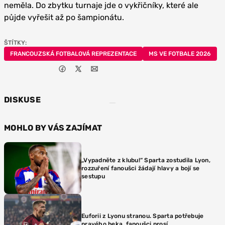
neměla. Do zbytku turnaje jde o vykřičníky, které ale
půjde vyřešit až po šampionátu.
ŠTÍTKY:
FRANCOUZSKÁ FOTBALOVÁ REPREZENTACE
MS VE FOTBALE 2026
DISKUSE
MOHLO BY VÁS ZAJÍMAT
„Vypadněte z klubu!“ Sparta zostudila Lyon,
rozzuření fanoušci žádají hlavy a bojí se
sestupu
Euforii z Lyonu stranou. Sparta potřebuje
pravého beka, fanoušci prosí