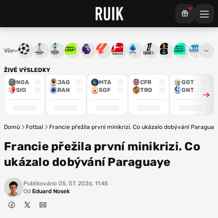
Vše
Liga mistrů
Evropská liga
Konferenční liga
Chance liga
Premier League
La Liga
Bundesliga
Serie A
Ligue 1
Mistrovství světa
Chance Národ
3. ČFL
M
ŽIVÉ VÝSLEDKY
NOA
JAG
MTA
CFR
GOT
SIO
RAN
SOF
TRO
GNT
Domů
Fotbal
Francie přežila první minikrizi. Co ukázalo dobývání Paragua
Francie přežila první minikrizi. Co
ukázalo dobývání Paraguaye
Publikováno
05. 07. 2026, 11:45
Od
Eduard Nosek