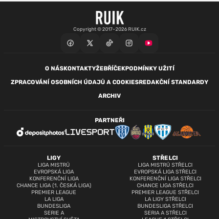
Copyright © 2017–2026 RUIK.cz
O NÁS
KONTAKTY
ŽEBŘÍČEK
PODMÍNKY UŽITÍ
ZPRACOVÁNÍ OSOBNÍCH ÚDAJŮ A COOKIES
REDAKČNÍ STANDARDY
ARCHIV
PARTNEŘI
LIGY
STŘELCI
LIGA MISTRŮ
LIGA MISTRŮ STŘELCI
EVROPSKÁ LIGA
EVROPSKÁ LIGA STŘELCI
KONFERENČNÍ LIGA
KONFERENČNÍ LIGA STŘELCI
CHANCE LIGA (1. ČESKÁ LIGA)
CHANCE LIGA STŘELCI
PREMIER LEAGUE
PREMIER LEAGUE STŘELCI
LA LIGA
LA LIGY STŘELCI
BUNDESLIGA
BUNDESLIGA STŘELCI
SERIE A
SERIA A STŘELCI