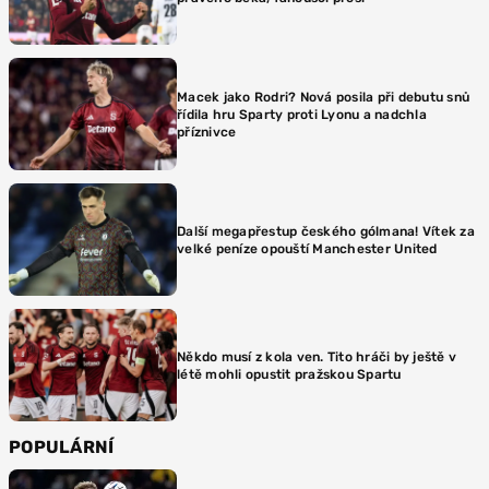
Macek jako Rodri? Nová posila při debutu snů
řídila hru Sparty proti Lyonu a nadchla
příznivce
Další megapřestup českého gólmana! Vítek za
velké peníze opouští Manchester United
Někdo musí z kola ven. Tito hráči by ještě v
létě mohli opustit pražskou Spartu
POPULÁRNÍ