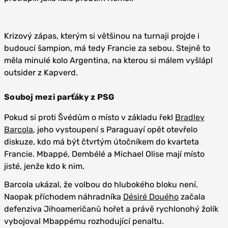
Krizový zápas, kterým si většinou na turnaji projde i
budoucí šampion, má tedy Francie za sebou. Stejně to
měla minulé kolo Argentina, na kterou si málem vyšlápl
outsider z Kapverd.
Souboj mezi parťáky z PSG
Pokud si proti Švédům o místo v základu řekl
Bradley
Barcola
, jeho vystoupení s Paraguayí opět otevřelo
diskuze, kdo má být čtvrtým útočníkem do kvarteta
Francie. Mbappé, Dembélé a Michael Olise mají místo
jisté, jenže kdo k nim.
Barcola ukázal, že volbou do hlubokého bloku není.
Naopak příchodem náhradníka
Désiré Douého
začala
defenziva Jihoameričanů hořet a právě rychlonohý žolík
vybojoval Mbappému rozhodující penaltu.