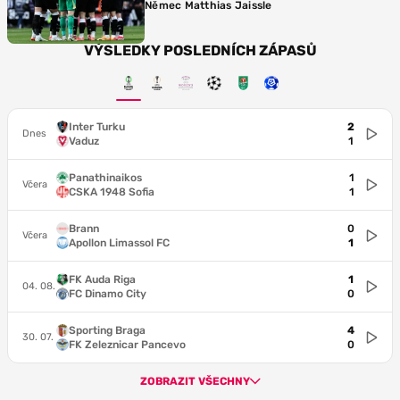
Němec Matthias Jaissle
VÝSLEDKY POSLEDNÍCH ZÁPASŮ
Inter Turku
2
Dnes
Vaduz
1
Panathinaikos
1
Včera
CSKA 1948 Sofia
1
Brann
0
Včera
Apollon Limassol FC
1
FK Auda Riga
1
04. 08.
FC Dinamo City
0
Sporting Braga
4
30. 07.
FK Zeleznicar Pancevo
0
ZOBRAZIT VŠECHNY