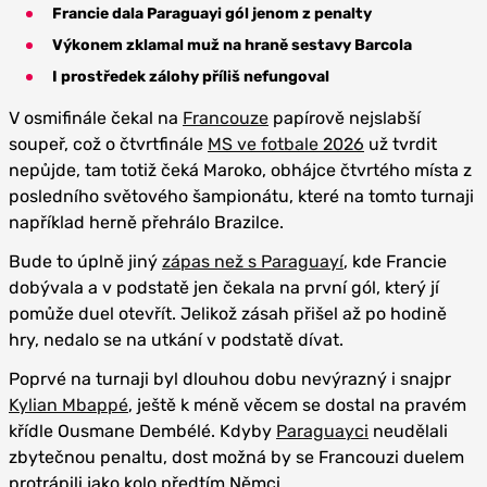
Francie dala Paraguayi gól jenom z penalty
Výkonem zklamal muž na hraně sestavy Barcola
I prostředek zálohy příliš nefungoval
V osmifinále čekal na
Francouze
papírově nejslabší
soupeř, což o čtvrtfinále
MS ve fotbale 2026
už tvrdit
nepůjde, tam totiž čeká Maroko, obhájce čtvrtého místa z
posledního světového šampionátu, které na tomto turnaji
například herně přehrálo Brazilce.
Bude to úplně jiný
zápas než s Paraguayí
, kde Francie
dobývala a v podstatě jen čekala na první gól, který jí
pomůže duel otevřít. Jelikož zásah přišel až po hodině
hry, nedalo se na utkání v podstatě dívat.
Poprvé na turnaji byl dlouhou dobu nevýrazný i snajpr
Kylian Mbappé
, ještě k méně věcem se dostal na pravém
křídle Ousmane Dembélé. Kdyby
Paraguayci
neudělali
zbytečnou penaltu, dost možná by se Francouzi duelem
protrápili jako kolo předtím Němci.