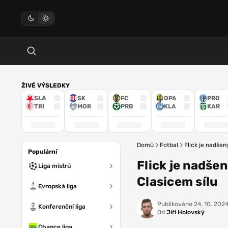
ŽIVÉ VÝSLEDKY
SLA
SK
FC
OPA
PRO
TRI
MOR
PRB
KLA
KAR
Domů
Fotbal
Flick je nadšen
Populární
Flick je nadše
Liga mistrů
Clasicem sílu
Evropská liga
Publikováno
24. 10. 2024
Konferenční liga
Od
Jiří Holovský
Chance liga