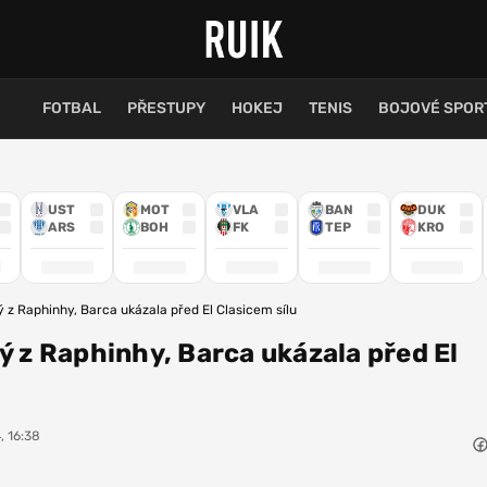
FOTBAL
PŘESTUPY
HOKEJ
TENIS
BOJOVÉ SPOR
UST
MOT
VLA
BAN
DUK
ARS
BOH
FK
TEP
KRO
ý z Raphinhy, Barca ukázala před El Clasicem sílu
ný z Raphinhy, Barca ukázala před El
, 16:38