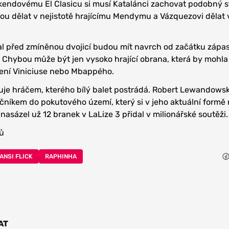
endovému El Clasicu si musí Katalánci zachovat podobný st
ou dělat v nejistotě hrajícímu Mendymu a Vázquezovi dělat 
l před zmíněnou dvojicí budou mít navrch od začátku zápa
h. Chybou může být jen vysoko hrající obrana, která by mohla
lení Viniciuse nebo Mbappého.
je hráčem, kterého bílý balet postrádá. Robert Lewandowski
níkem do pokutového území, který si v jeho aktuální formě
nasázel už 12 branek v LaLize 3 přidal v milionářské soutěži.
ů
ANSI FLICK
RAPHINHA
AT