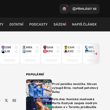
PŘIHLÁSIT SE
TY
OSTATNÍ
PODCASTY
SÁZENÍ
NAPIŠ ČLÁNEK
ZBR
HRA
SAN
CAM
VFL
LIB
UNI
KFU
EXC
HER
POPULÁRNÍ
První porážka nováčka. Slovan
vyloupil Brno, rozhodl pohotový
Dulay
Foto dne: Ikonická modrooká
Marta Kostyuk zaujala modrým
lookem a v Torontu prodloužila