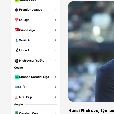
Premier League
La Liga
Bundesliga
Serie A
Ligue 1
Mistrovství světa
Česko
Chance Národní Liga
3. ČFL
MOL Cup
Anglie
Foto:
Depositphotos
Hansi Flick svůj tým 
Carabao Cup