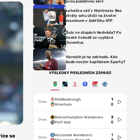
svou působivou sérii
Lehečka válí v Montrealu: Bez
ztráty setu útočí na životní
maximum v žebříčku ATP
Šulc ve stopách Nedvěda? Po
české hvězdě se vyptává
Juventus
Haraslín je na odchodu. Kdo
bude novým kapitánem Sparty?
VÝSLEDKY POSLEDNÍCH ZÁPASŮ
Middlesbrough
1
Dnes
Wrexham
0
Wolverhampton Wanderers
3
Dnes
Port Vale
0
Wycombe Wanderers
1
více se
Dnes