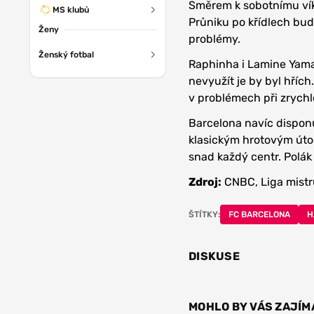
Směrem k sobotnímu vík
MS klubů
Průniku po křídlech bud
Ženy
problémy.
Ženský fotbal
Raphinha i Lamine Yama
nevyužít je by byl hříc
v problémech při zrych
Barcelona navíc disponu
klasickým hrotovým útoč
snad každý centr. Polák 
Zdroj:
CNBC, Liga mistr
ŠTÍTKY:
FC BARCELONA
H
DISKUSE
MOHLO BY VÁS ZAJÍM