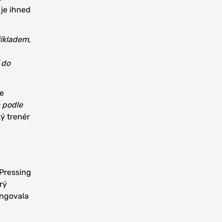
 je ihned
íkladem,
 do
že
e podle
ý trenér
 Pressing
rý
ungovala