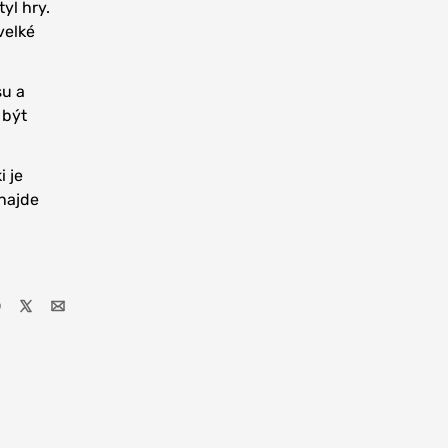
yl hry.
velké
su a
 být
 je
 najde