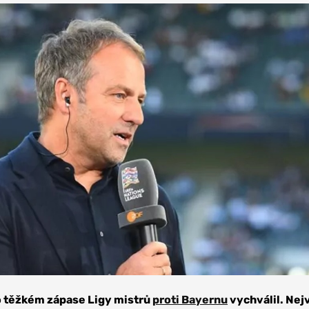
po těžkém zápase Ligy mistrů
proti Bayernu
vychválil. Nej