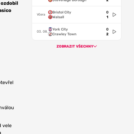
Stevenage Borough
2
 ozdobil
asico
Bristol City
0
Včera
Walsall
1
York City
0
03. 08.
Crawley Town
2
ZOBRAZIT VŠECHNY
tevřel
chválou
 vele
a