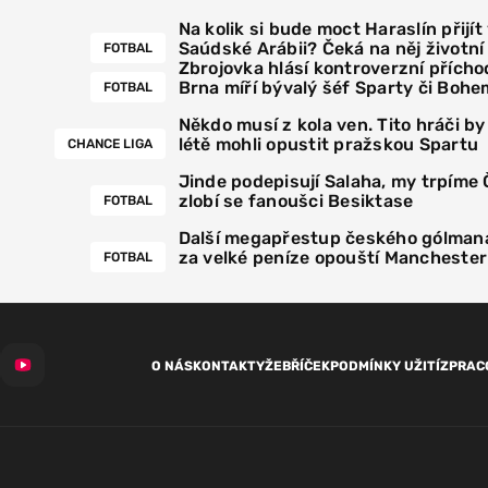
Na kolik si bude moct Haraslín přijít
Saúdské Arábii? Čeká na něj životn
FOTBAL
Zbrojovka hlásí kontroverzní přícho
Brna míří bývalý šéf Sparty či Bohe
FOTBAL
Někdo musí z kola ven. Tito hráči by
létě mohli opustit pražskou Spartu
CHANCE LIGA
Jinde podepisují Salaha, my trpíme
zlobí se fanoušci Besiktase
FOTBAL
Další megapřestup českého gólmana
za velké peníze opouští Manchester
FOTBAL
O NÁS
KONTAKTY
ŽEBŘÍČEK
PODMÍNKY UŽITÍ
ZPRAC