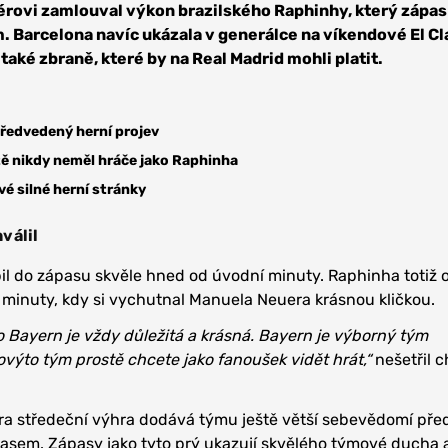
ovi zamlouval výkon brazilského Raphinhy, který zápas
 Barcelona navíc ukázala v generálce na víkendové El Cl
 také zbraně, které by na Real Madrid mohli platit.
předvedený herní projev
ě nikdy neměl hráče jako Raphinha
vé silné herní stránky
válil
il do zápasu skvěle hned od úvodní minuty. Raphinha totiž o
 minuty, kdy si vychutnal Manuela Neuera krásnou kličkou.
ko Bayern je vždy důležitá a krásná. Bayern je výborný tým
kovýto tým prostě chcete jako fanoušek vidět hrát,“
nešetřil 
a středeční výhra dodává týmu ještě větší sebevědomí před
asem. Zápasy jako tyto prý ukazují skvělého týmové ducha 