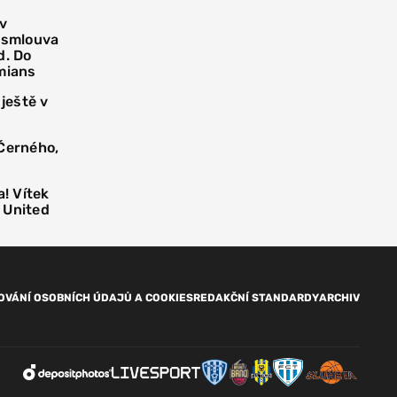
 v
í smlouva
d. Do
mians
 ještě v
 Černého,
! Vítek
 United
OVÁNÍ OSOBNÍCH ÚDAJŮ A COOKIES
REDAKČNÍ STANDARDY
ARCHIV