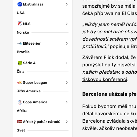
Ekstraklasa
samozřejmě by se měla ta
čeká příprava na El Clas
USA
„Nikdy jsem neměl hráče
MLS
jak by se měl hráč chov
Norsko
dovednosti směrem vpřed
Eliteserien
protiútoků,“
popisuje Bra
Brazílie
Závěrem Flick dodal, že
Série A
pomýšlet na ty největší
našich představ, s odhod
Čína
tiskovou konferenci
.
Super League
Jižní Amerika
Barcelona ukázala pře
Copa America
Pokud bychom měli hru B
Afrika
dělal bavorskému celku 
Barcelona zvládala skvě
Africký pohár národů
skvěle, ačkoliv neobsah
Svět