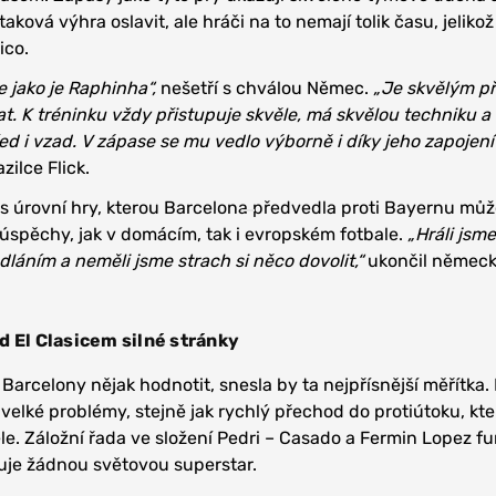
ková výhra oslavit, ale hráči na to nemají tolik času, jelikož
ico.
 jako je Raphinha“,
nešetří s chválou Němec.
„Je skvělým př
at. K tréninku vždy přistupuje skvěle, má skvělou techniku a
 i vzad. V zápase se mu vedlo výborně i díky jeho zapojení
zilce Flick.
 s úrovní hry, kterou Barcelona předvedla proti Bayernu mů
 úspěchy, jak v domácím, tak i evropském fotbale.
„Hráli jsm
láním a neměli jsme strach si něco dovolit,“
ukončil německ
d El Clasicem silné stránky
arcelony nějak hodnotit, snesla by ta nejpřísnější měřítka.
velké problémy, stejně jak rychlý přechod do protiútoku, kte
le. Záložní řada ve složení Pedri – Casado a Fermin Lopez f
uje žádnou světovou superstar.