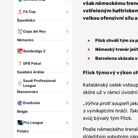
však německému trenér
vstřeleným hattrickem.
FA Cup
velkou ofenzivní sílu a
Španělsko
Copa del Rey
Německo
Flick chválí tým za 
Německý trenér ješt
Bundesliga 2
Barcelona ukázala s
DFB Pokal
Flick týmový výkon ch
Saúdská Arábie
Saudi Professional
Katalánský celek vstoup
League
skóre už v rámci úvodní
Nizozemsko
„Výhra proti soupeři ja
Eredivisie
s vynikajícími hráči. Ta
Belgie
svůj bývalý tým Flick.
Pro League
Podle německého trenér
Polsko
důležitým sobotním záp