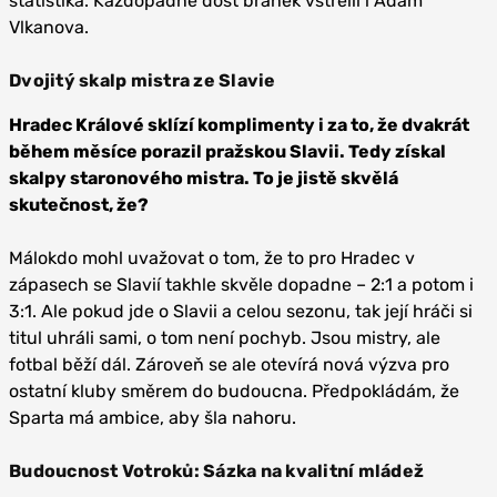
statistika. Každopádně dost branek vstřelil i Adam
Vlkanova.
Dvojitý skalp mistra ze Slavie
Hradec Králové sklízí komplimenty i za to, že dvakrát
během měsíce porazil pražskou Slavii. Tedy získal
skalpy staronového mistra. To je jistě skvělá
skutečnost, že?
Málokdo mohl uvažovat o tom, že to pro Hradec v
zápasech se Slavií takhle skvěle dopadne – 2:1 a potom i
3:1. Ale pokud jde o Slavii a celou sezonu, tak její hráči si
titul uhráli sami, o tom není pochyb. Jsou mistry, ale
fotbal běží dál. Zároveň se ale otevírá nová výzva pro
ostatní kluby směrem do budoucna. Předpokládám, že
Sparta má ambice, aby šla nahoru.
Budoucnost Votroků: Sázka na kvalitní mládež