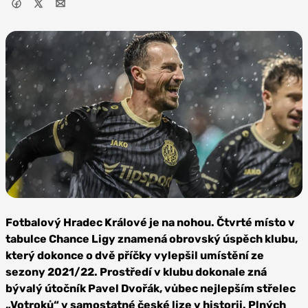
Foto. FC
Hradec
Fotbalový Hradec Králové je na nohou. Čtvrté místo v
Králové
tabulce Chance Ligy znamená obrovský úspěch klubu,
který dokonce o dvě příčky vylepšil umístění ze
sezony 2021/22. Prostředí v klubu dokonale zná
bývalý útočník Pavel Dvořák, vůbec nejlepším střelec
„Votroků“ v samostatné české lize v historii. Plných