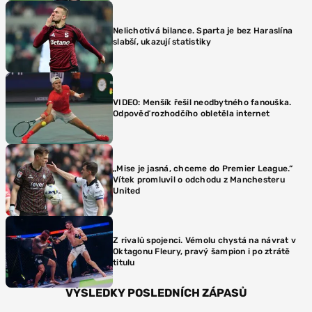
Nelichotivá bilance. Sparta je bez Haraslína
slabší, ukazují statistiky
VIDEO: Menšík řešil neodbytného fanouška.
Odpověď rozhodčího obletěla internet
„Mise je jasná, chceme do Premier League.“
Vítek promluvil o odchodu z Manchesteru
United
Z rivalů spojenci. Vémolu chystá na návrat v
Oktagonu Fleury, pravý šampion i po ztrátě
titulu
VÝSLEDKY POSLEDNÍCH ZÁPASŮ