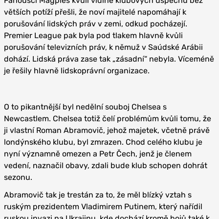
Fanoušci Magpies kvůli vidině klubových úspěchů bez
větších potíží přešli, že noví majitelé napomáhají k
porušování lidských práv v zemi, odkud pocházejí.
Premier League pak byla pod tlakem hlavně kvůli
porušování televizních práv, k němuž v Saúdské Arábii
dohází. Lidská práva zase tak „zásadní“ nebyla. Víceméně
je řešily hlavně lidskoprávní organizace.
O to pikantnější byl nedělní souboj Chelsea s
Newcastlem. Chelsea totiž čelí problémům kvůli tomu, že
ji vlastní Roman Abramovič, jehož majetek, včetně právě
londýnského klubu, byl zmrazen. Chod celého klubu je
nyní významně omezen a Petr Čech, jenž je členem
vedení, naznačil obavy, zdali bude klub schopen dohrát
sezonu.
Abramovič tak je trestán za to, že měl blízký vztah s
ruským prezidentem Vladimirem Putinem, který nařídil
ruskou invazi na Ukrajinu, kde dochází kromě bojů také k