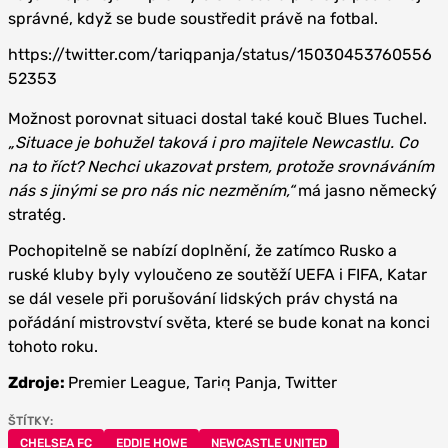
správné, když se bude soustředit právě na fotbal.
https://twitter.com/tariqpanja/status/15030453760556
52353
Možnost porovnat situaci dostal také kouč Blues Tuchel.
„Situace je bohužel taková i pro majitele Newcastlu. Co
na to říct? Nechci ukazovat prstem, protože srovnáváním
nás s jinými se pro nás nic nezměním,“
má jasno německý
stratég.
Pochopitelně se nabízí doplnění, že zatímco Rusko a
ruské kluby byly vyloučeno ze soutěží UEFA i FIFA, Katar
se dál vesele při porušování lidských práv chystá na
pořádání mistrovství světa, které se bude konat na konci
tohoto roku.
Zdroje:
Premier League, Tariq Panja, Twitter
ŠTÍTKY:
CHELSEA FC
EDDIE HOWE
NEWCASTLE UNITED