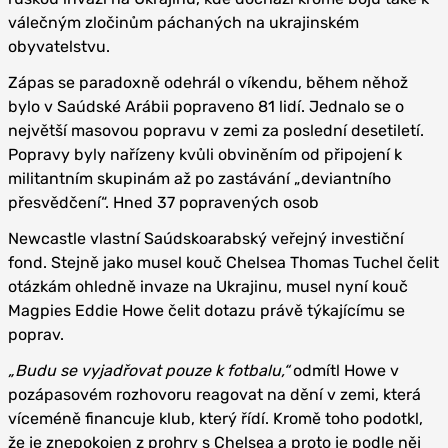
válečným zločinům páchaných na ukrajinském
obyvatelstvu.
Zápas se paradoxně odehrál o víkendu, během něhož
bylo v Saúdské Arábii popraveno 81 lidí. Jednalo se o
největší masovou popravu v zemi za poslední desetiletí.
Popravy byly nařízeny kvůli obviněním od připojení k
militantním skupinám až po zastávání „deviantního
přesvědčení“. Hned 37 popravených osob
Newcastle vlastní Saúdskoarabský veřejný investiční
fond. Stejně jako musel kouč Chelsea Thomas Tuchel čelit
otázkám ohledně invaze na Ukrajinu, musel nyní kouč
Magpies Eddie Howe čelit dotazu právě týkajícímu se
poprav.
„Budu se vyjadřovat pouze k fotbalu,“
odmítl Howe v
pozápasovém rozhovoru reagovat na dění v zemi, která
víceméně financuje klub, který řídí. Kromě toho podotkl,
že je znepokojen z prohry s Chelsea a proto je podle něj