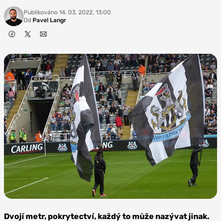
Publikováno
14. 03. 2022, 13:00
Od
Pavel Langr
Zdroj: Ardfern,
CC BY-SA 3.0
Dvojí metr, pokrytectví, každý to může nazývat jinak.