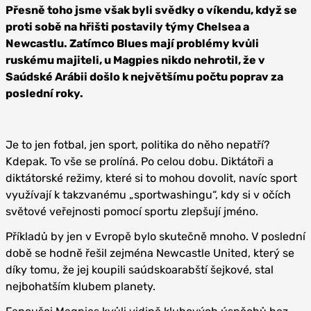
Přesně toho jsme však byli svědky o víkendu, když se
proti sobě na hřišti postavily týmy Chelsea a
Newcastlu. Zatímco Blues mají problémy kvůli
ruskému majiteli, u Magpies nikdo nehrotil, že v
Saúdské Arábii došlo k největšímu počtu poprav za
poslední roky.
Je to jen fotbal, jen sport, politika do něho nepatří?
Kdepak. To vše se prolíná. Po celou dobu. Diktátoři a
diktátorské režimy, které si to mohou dovolit, navíc sport
využívají k takzvanému „sportwashingu“, kdy si v očích
světové veřejnosti pomocí sportu zlepšují jméno.
Příkladů by jen v Evropě bylo skutečně mnoho. V poslední
době se hodně řešil zejména Newcastle United, který se
díky tomu, že jej koupili saúdskoarabští šejkové, stal
nejbohatším klubem planety.