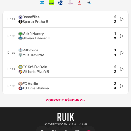
Domažlice
2
Dnes
Sparta Praha B
2
Velké Hamry
1
Dnes
Slovan Liberec II
2
Vítkovice
1
Dnes
MFK Havířov
1
FK Králův Dvůr
2
Dnes
Viktoria Plzeň B
2
FC Vsetín
2
Dnes
TJ Unie Hlubina
4
ZOBRAZIT VŠECHNY
Copyright © 2017–2026 RUIK.cz