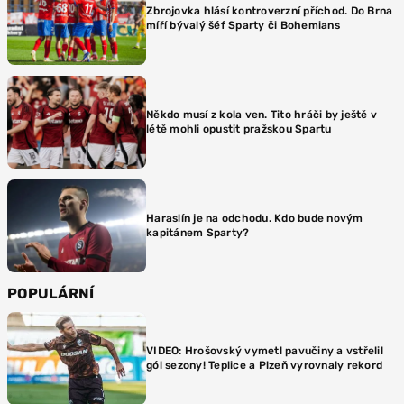
Zbrojovka hlásí kontroverzní příchod. Do Brna
míří bývalý šéf Sparty či Bohemians
Někdo musí z kola ven. Tito hráči by ještě v
létě mohli opustit pražskou Spartu
Haraslín je na odchodu. Kdo bude novým
kapitánem Sparty?
POPULÁRNÍ
VIDEO: Hrošovský vymetl pavučiny a vstřelil
gól sezony! Teplice a Plzeň vyrovnaly rekord