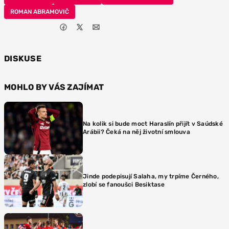
ROMAN ABRAMOVIČ
DISKUSE
MOHLO BY VÁS ZAJÍMAT
Na kolik si bude moct Haraslín přijít v Saúdské
Arábii? Čeká na něj životní smlouva
Jinde podepisují Salaha, my trpíme Černého,
zlobí se fanoušci Besiktase