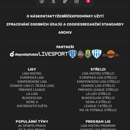
O NÁS
KONTAKTY
ŽEBŘÍČEK
PODMÍNKY UŽITÍ
ZPRACOVÁNÍ OSOBNÍCH ÚDAJŮ A COOKIES
REDAKČNÍ STANDARDY
ARCHIV
PARTNEŘI
LIGY
STŘELCI
LIGA MISTRŮ
LIGA MISTRŮ STŘELCI
EVROPSKÁ LIGA
EVROPSKÁ LIGA STŘELCI
KONFERENČNÍ LIGA
KONFERENČNÍ LIGA STŘELCI
CHANCE LIGA (1. ČESKÁ LIGA)
CHANCE LIGA STŘELCI
PREMIER LEAGUE
PREMIER LEAGUE STŘELCI
LA LIGA
LA LIGY STŘELCI
BUNDESLIGA
BUNDESLIGA STŘELCI
SERIE A
SERIA A STŘELCI
MISTROVSTVÍ SVĚTA
LEAGUE 1 STŘELCI
MS VE FOTBALE STŘELCI
POPULÁRNÍ TÝMY
PROGRAM LIG
AC SPARTA PRAHA
LIGA MISTRŮ PROGRAM
SK SLAVIA PRAHA
CHANCE LIGA PROGRAM