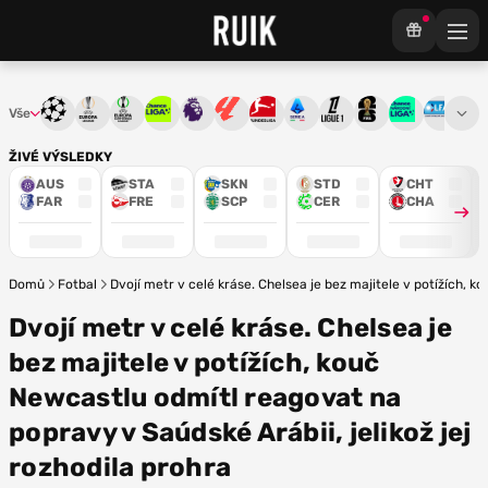
Vše
Liga mistrů
Evropská liga
Konferenční liga
Chance liga
Premier League
La Liga
Bundesliga
Serie A
Ligue 1
Mistrovství světa
Chance Národ
3. ČFL
M
ŽIVÉ VÝSLEDKY
AUS
STA
SKN
STD
CHT
FAR
FRE
SCP
CER
CHA
Domů
Fotbal
Dvojí metr v celé kráse. Chelsea je bez majitele v potížích, k
Dvojí metr v celé kráse. Chelsea je
bez majitele v potížích, kouč
Newcastlu odmítl reagovat na
popravy v Saúdské Arábii, jelikož jej
rozhodila prohra