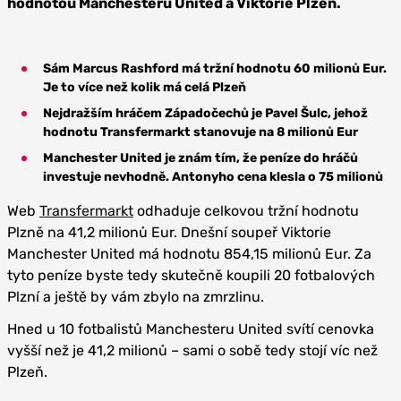
hodnotou Manchesteru United a Viktorie Plzeň.
Sám Marcus Rashford má tržní hodnotu 60 milionů Eur.
Je to více než kolik má celá Plzeň
Nejdražším hráčem Západočechů je Pavel Šulc, jehož
hodnotu Transfermarkt stanovuje na 8 milionů Eur
Manchester United je znám tím, že peníze do hráčů
investuje nevhodně. Antonyho cena klesla o 75 milionů
Web
Transfermarkt
odhaduje celkovou tržní hodnotu
Plzně na 41,2 milionů Eur. Dnešní soupeř Viktorie
Manchester United má hodnotu 854,15 milionů Eur. Za
tyto peníze byste tedy skutečně koupili 20 fotbalových
Plzní a ještě by vám zbylo na zmrzlinu.
Hned u 10 fotbalistů Manchesteru United svítí cenovka
vyšší než je 41,2 milionů – sami o sobě tedy stojí víc než
Plzeň.