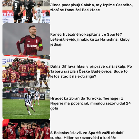
Jinde podepisují Salaha, my trpíme Černého,
zlobí se fanoušci Besiktase
Konec hvězdného kapitána ve Spartě?
Letenští evidují nabídku za Haraslína, kluby
jednají
Dukla Jihlava hlásí v přípravě další skalp. Po
Táboru srazila i České Budějovice. Bude to
letos stačit na extraligu?
Hradecká zbraň do Turecka. Teenager z
Nigérie má potenciál, minulou sezonu dal 24
gólů
S Boleslaví slavil, ve Spartě zažil období
sucha. Miller se rozpovídal o kariéře