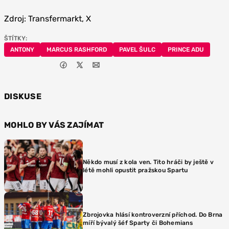
Zdroj: Transfermarkt, X
ŠTÍTKY:
ANTONY
MARCUS RASHFORD
PAVEL ŠULC
PRINCE ADU
DISKUSE
MOHLO BY VÁS ZAJÍMAT
Někdo musí z kola ven. Tito hráči by ještě v
létě mohli opustit pražskou Spartu
Zbrojovka hlásí kontroverzní příchod. Do Brna
míří bývalý šéf Sparty či Bohemians