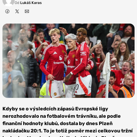
Od
Lukáš Karas
Foto:
Depositphotos
Kdyby se o výsledcích zápasů Evropské ligy
nerozhodovalo na fotbalovém trávníku, ale podle
finanční hodnoty klubů, dostala by dnes Plzeň
nakládačku 20:1. To je totiž poměr mezi celkovou tržní