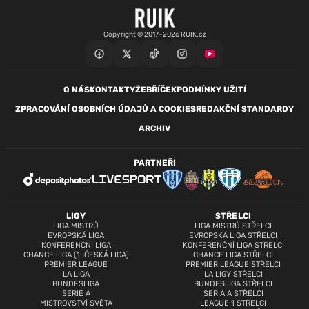
Copyright © 2017–2026 RUIK.cz
O NÁS
KONTAKTY
ŽEBŘÍČEK
PODMÍNKY UŽITÍ
ZPRACOVÁNÍ OSOBNÍCH ÚDAJŮ A COOKIES
REDAKČNÍ STANDARDY
ARCHIV
PARTNEŘI
LIGY
STŘELCI
LIGA MISTRŮ
LIGA MISTRŮ STŘELCI
EVROPSKÁ LIGA
EVROPSKÁ LIGA STŘELCI
KONFERENČNÍ LIGA
KONFERENČNÍ LIGA STŘELCI
CHANCE LIGA (1. ČESKÁ LIGA)
CHANCE LIGA STŘELCI
PREMIER LEAGUE
PREMIER LEAGUE STŘELCI
LA LIGA
LA LIGY STŘELCI
BUNDESLIGA
BUNDESLIGA STŘELCI
SERIE A
SERIA A STŘELCI
MISTROVSTVÍ SVĚTA
LEAGUE 1 STŘELCI