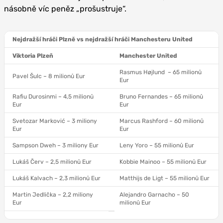
násobně víc peněz „prošustruje“.
Nejdražší hráči Plzně vs nejdražší hráči Manchesteru United
Viktoria Plzeň
Manchester United
Rasmus Højlund – 65 milionů
Pavel Šulc – 8 milionů Eur
Eur
Rafiu Durosinmi – 4,5 milionů
Bruno Fernandes – 65 milionů
Eur
Eur
Svetozar Marković – 3 miliony
Marcus Rashford – 60 milionů
Eur
Eur
Sampson Dweh – 3 miliony Eur
Leny Yoro – 55 milionů Eur
Lukáš Červ – 2,5 milionů Eur
Kobbie Mainoo – 55 milionů Eur
Lukáš Kalvach – 2,3 milionů Eur
Matthijs de Ligt – 55 milionů Eur
Martin Jedlička – 2,2 miliony
Alejandro Garnacho – 50
Eur
milionů Eur