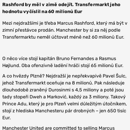
Rashford by měl v zimě odejít. Transfermarkt jeho
hodnotu vyčíslil na 60 milionů Eur
Mezi nejdražšími je třeba Marcus Rashford, který má být v
zimní přestávce prodán. Manchester by si za něj podle
Transfermarktu neměl účtovat méně než 60 milionů Eur.
O něco více stojí kapitán Bruno Fernandes a Rasmus
Højlund. Oba ofenzivně ladění hráči stojí 65 milionů Eur.
A co hvězdy Plzně? Nejdražší je nepřekvapivě Pavel Šulc,
jehož Transfermarkt oceňuje na 8 milionů. Pak následuje
dlouhodobě zraněný Durosinmi s 4,5 miliony a poté jsou
tady stopeři Dweh a Marković, každý za 3 miliony. Takový
Prince Adu, který je pro Plzeň velmi důležitým útočníkem,
stojí z hlediska Manchesteru pár drobných – jen 650 tisíc
Eur.
Manchester United are committed to selling Marcus