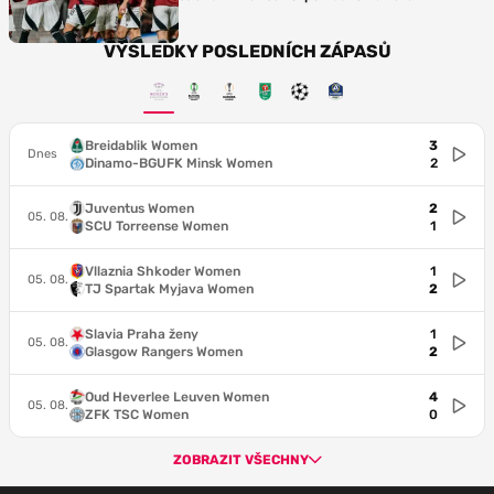
VÝSLEDKY POSLEDNÍCH ZÁPASŮ
Breidablik Women
3
Dnes
Dinamo-BGUFK Minsk Women
2
Juventus Women
2
05. 08.
SCU Torreense Women
1
Vllaznia Shkoder Women
1
05. 08.
TJ Spartak Myjava Women
2
Slavia Praha ženy
1
05. 08.
Glasgow Rangers Women
2
Oud Heverlee Leuven Women
4
05. 08.
ZFK TSC Women
0
ZOBRAZIT VŠECHNY