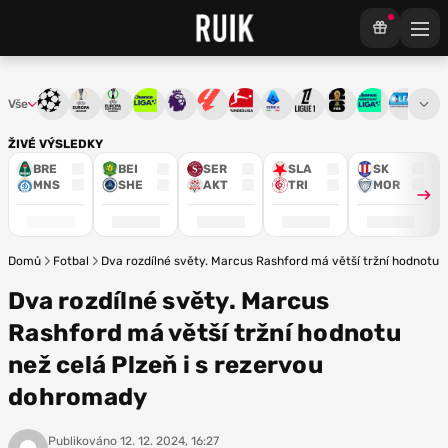
Vše
Liga mistrů
Evropská liga
Konferenční liga
Chance liga
Premier League
La Liga
Bundesliga
Serie A
Ligue 1
Mistrovství světa
Chance Národ
3. ČFL
M
ŽIVÉ VÝSLEDKY
BRE
BEI
SER
SLA
SK
MNS
SHE
AKT
TRI
MOR
Domů
Fotbal
Dva rozdílné světy. Marcus Rashford má větší tržní hodnotu 
Dva rozdílné světy. Marcus
Rashford má větší tržní hodnotu
než celá Plzeň i s rezervou
dohromady
Publikováno
12. 12. 2024, 16:27