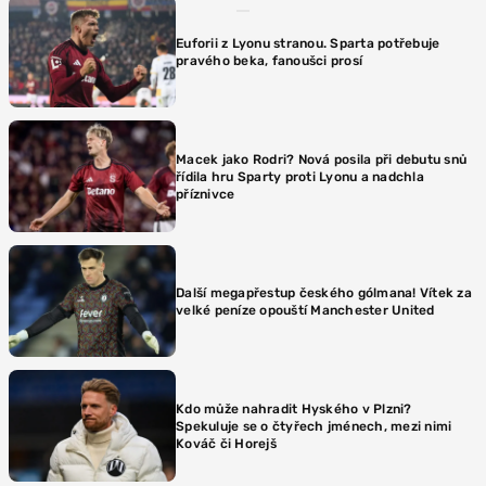
Euforii z Lyonu stranou. Sparta potřebuje
pravého beka, fanoušci prosí
Macek jako Rodri? Nová posila při debutu snů
řídila hru Sparty proti Lyonu a nadchla
příznivce
Další megapřestup českého gólmana! Vítek za
velké peníze opouští Manchester United
Kdo může nahradit Hyského v Plzni?
Spekuluje se o čtyřech jménech, mezi nimi
Kováč či Horejš