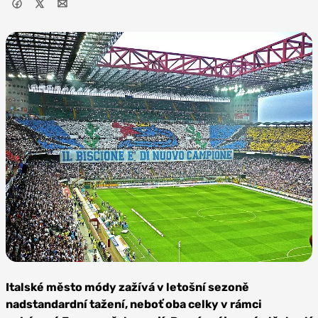
Zdroj: Oscar Federico
Bodini, CC BY-SA 2.0
Italské město módy zažívá v letošní sezoně
nadstandardní tažení, neboť oba celky v rámci