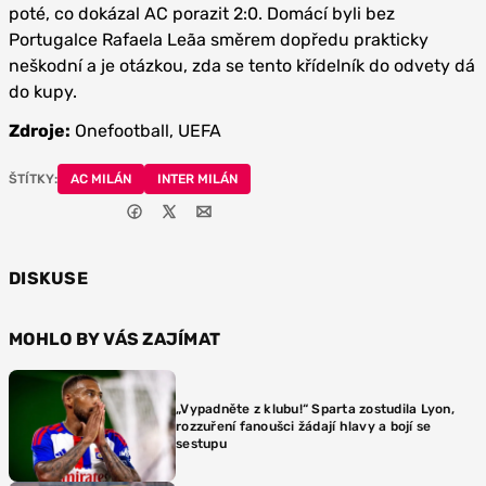
poté, co dokázal AC porazit 2:0. Domácí byli bez
Portugalce Rafaela Leãa směrem dopředu prakticky
neškodní a je otázkou, zda se tento křídelník do odvety dá
do kupy.
Zdroje:
Onefootball, UEFA
ŠTÍTKY:
AC MILÁN
INTER MILÁN
DISKUSE
MOHLO BY VÁS ZAJÍMAT
„Vypadněte z klubu!“ Sparta zostudila Lyon,
rozzuření fanoušci žádají hlavy a bojí se
sestupu