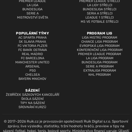
PREMIER LEAGUE
PREMIER LEAGUE STŘELCI
LA LIGA
LA LIGY STŘELCI
BUNDESLIGA
BUNDESLIGA STŘELCI
SERIE A
SERIA A STŘELCI
MISTROVSTVÍ SVĚTA
LEAGUE 1 STŘELCI
MS VE FOTBALE STŘELCI
POPULÁRNÍ TÝMY
PROGRAM LIG
AC SPARTA PRAHA
LIGA MISTRŮ PROGRAM
SK SLAVIA PRAHA
CHANCE LIGA PROGRAM
FC VIKTORIA PLZEŇ
EVROPSKÁ LIGA PROGRAM
FC BANÍK OSTRAVA
KONFERENČNÍ LIGA PROGRAM
REAL MADRID
PREMIER LEAGUE PROGRAM
FC BARCELONA
LA LIGA PROGRAM
MANCHESTER UNITED
BUNDESLIGA PROGRAM
ARSENAL
SERIE A PROGRAM
PSG
EXTRALIGA PROGRAM
CHELSEA
NHL PROGRAM
BAYERN MNICHOV
SÁZENÍ
ŽEBŘÍČEK SÁZKOVÝCH KANCELÁŘÍ
ŠKOLA SÁZENÍ
TIPY NA SÁZENÍ
SROVNÁNÍ KURZŮ
© 2017–2026 Ruik.cz je provozován společností Ruik Digital s.r.o. Sportovní
zprávy, live výsledky, statistiky, tržní hodnoty hráčů, preview a tipy na
sázení: fotbal, hokej, tenis, bojové sporty. Ministerstvo financí varuje: Účastí