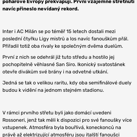
pohárové Evropy překvapují. První vzájemné střetnutí
navíc přineslo nevídaný rekord.
Inter i AC Milán se po téměř 15 letech dostali mezi
poslední čtyřku Ligy mistrů a los navíc fanouškům přál.
Přiřadil totiž oba rivaly ke společným dvěma duelům.
První z nich se odehrál již tuto středu a hostilo jej
pochopitelně věhlasné San Siro. Ikonický svatostánek
otevře divákům své brány i na odvetné utkání.
Jedná se tak o velikou raritu, kdy oba semifinálové duely
budou k vidění na jednom stejném stadionu.
V rámci prvního střetu byli jako domácí uvedeni
Rossoneri, jenž tak měli k dispozici pro své fanoušky více
vstupenek. Atmosféra byla bouřlivá, koneckonců na
právě až elektrizující atmosféru jsou italští fanoušci