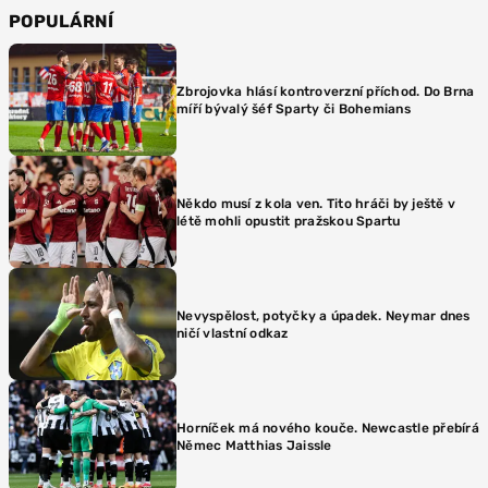
POPULÁRNÍ
Zbrojovka hlásí kontroverzní příchod. Do Brna
míří bývalý šéf Sparty či Bohemians
Někdo musí z kola ven. Tito hráči by ještě v
létě mohli opustit pražskou Spartu
Nevyspělost, potyčky a úpadek. Neymar dnes
ničí vlastní odkaz
Horníček má nového kouče. Newcastle přebírá
Němec Matthias Jaissle