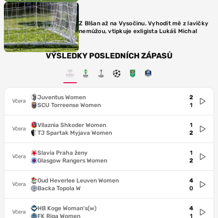
Z Blšan až na Vysočinu. Vyhodit mě z lavičky
nemůžou, vtipkuje exligista Lukáš Michal
VÝSLEDKY POSLEDNÍCH ZÁPASŮ
Juventus Women
2
Včera
SCU Torreense Women
1
Vllaznia Shkoder Women
1
Včera
TJ Spartak Myjava Women
2
Slavia Praha ženy
1
Včera
Glasgow Rangers Women
2
Oud Heverlee Leuven Women
4
Včera
Backa Topola W
0
HB Koge Woman's(w)
4
Včera
FK Riga Women
1