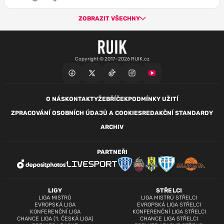
ZOBRAZIT VŠECHNY
Copyright © 2017–2026 RUIK.cz
O NÁS
KONTAKTY
ŽEBŘÍČEK
PODMÍNKY UŽITÍ
ZPRACOVÁNÍ OSOBNÍCH ÚDAJŮ A COOKIES
REDAKČNÍ STANDARDY
ARCHIV
PARTNEŘI
LIGY
STŘELCI
LIGA MISTRŮ
LIGA MISTRŮ STŘELCI
EVROPSKÁ LIGA
EVROPSKÁ LIGA STŘELCI
KONFERENČNÍ LIGA
KONFERENČNÍ LIGA STŘELCI
CHANCE LIGA (1. ČESKÁ LIGA)
CHANCE LIGA STŘELCI