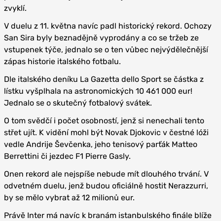
zvyklí.
V duelu z 11. května navíc padl historický rekord. Ochozy
San Sira byly beznadějně vyprodány a co se tržeb ze
vstupenek týče, jednalo se o ten vůbec nejvýdělečnější
zápas historie italského fotbalu.
Dle italského deníku La Gazetta dello Sport se částka z
lístku vyšplhala na astronomických 10 461 000 eur!
Jednalo se o skutečný fotbalový svátek.
O tom svědčí i počet osobností, jenž si nenechali tento
střet ujít. K vidění mohl být Novak Djokovic v čestné lóži
vedle Andrije Ševčenka, jeho tenisový parťák Matteo
Berrettini či jezdec F1 Pierre Gasly.
Onen rekord ale nejspíše nebude mít dlouhého trvání. V
odvetném duelu, jenž budou oficiálně hostit Nerazzurri,
by se mělo vybrat až 12 milionů eur.
Právě Inter má navíc k branám istanbulského finále blíže