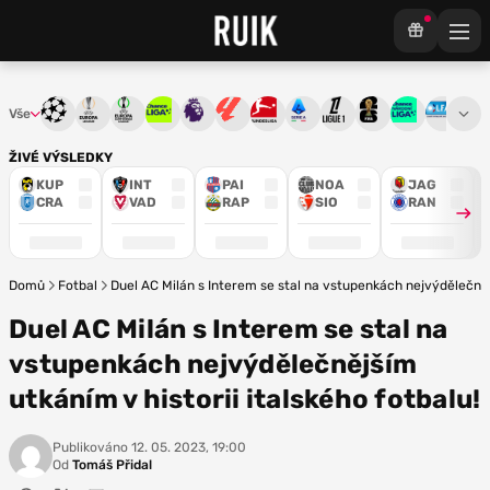
Vše
Liga mistrů
Evropská liga
Konferenční liga
Chance liga
Premier League
La Liga
Bundesliga
Serie A
Ligue 1
Mistrovství světa
Chance Národ
3. ČFL
M
ŽIVÉ VÝSLEDKY
KUP
INT
PAI
NOA
JAG
CRA
VAD
RAP
SIO
RAN
Domů
Fotbal
Duel AC Milán s Interem se stal na vstupenkách nejvýdělečnějš
Duel AC Milán s Interem se stal na
vstupenkách nejvýdělečnějším
utkáním v historii italského fotbalu!
Publikováno
12. 05. 2023, 19:00
Od
Tomáš Přidal