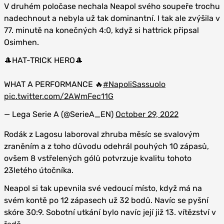
V druhém poločase nechala Neapol svého soupeře trochu
nadechnout a nebyla už tak dominantní. I tak ale zvýšila v
77. minutě na konečných 4:0, když si hattrick připsal
Osimhen.
🎩HAT-TRICK HERO🎩
WHAT A PERFORMANCE 🔥
#NapoliSassuolo
pic.twitter.com/2AWmFec11G
— Lega Serie A (@SerieA_EN)
October 29, 2022
Rodák z Lagosu laboroval zhruba měsíc se svalovým
zraněním a z toho důvodu odehrál pouhých 10 zápasů,
ovšem 8 vstřelených gólů potvrzuje kvalitu tohoto
23letého útočníka.
Neapol si tak upevnila své vedoucí místo, když má na
svém kontě po 12 zápasech už 32 bodů. Navíc se pyšní
skóre 30:9. Sobotní utkání bylo navíc její již 13. vítězství v