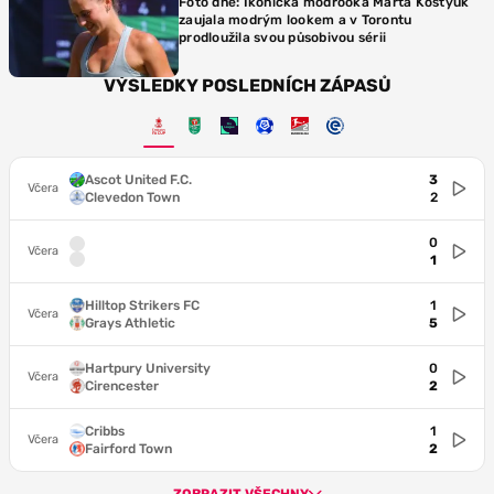
Foto dne: Ikonická modrooká Marta Kostyuk
zaujala modrým lookem a v Torontu
prodloužila svou působivou sérii
VÝSLEDKY POSLEDNÍCH ZÁPASŮ
Ascot United F.C.
3
Včera
Clevedon Town
2
0
Včera
1
Hilltop Strikers FC
1
Včera
Grays Athletic
5
Hartpury University
0
Včera
Cirencester
2
Cribbs
1
Včera
Fairford Town
2
ZOBRAZIT VŠECHNY