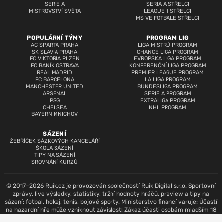
SERIE A
SERIA A STŘELCI
MISTROVSTVÍ SVĚTA
LEAGUE 1 STŘELCI
MS VE FOTBALE STŘELCI
POPULÁRNÍ TÝMY
PROGRAM LIG
AC SPARTA PRAHA
LIGA MISTRŮ PROGRAM
SK SLAVIA PRAHA
CHANCE LIGA PROGRAM
FC VIKTORIA PLZEŇ
EVROPSKÁ LIGA PROGRAM
FC BANÍK OSTRAVA
KONFERENČNÍ LIGA PROGRAM
REAL MADRID
PREMIER LEAGUE PROGRAM
FC BARCELONA
LA LIGA PROGRAM
MANCHESTER UNITED
BUNDESLIGA PROGRAM
ARSENAL
SERIE A PROGRAM
PSG
EXTRALIGA PROGRAM
CHELSEA
NHL PROGRAM
BAYERN MNICHOV
SÁZENÍ
ŽEBŘÍČEK SÁZKOVÝCH KANCELÁŘÍ
ŠKOLA SÁZENÍ
TIPY NA SÁZENÍ
SROVNÁNÍ KURZŮ
© 2017–2026 Ruik.cz je provozován společností Ruik Digital s.r.o. Sportovní
zprávy, live výsledky, statistiky, tržní hodnoty hráčů, preview a tipy na
sázení: fotbal, hokej, tenis, bojové sporty. Ministerstvo financí varuje: Účastí
na hazardní hře může vzniknout závislost! Zákaz účasti osobám mladším 18
let.