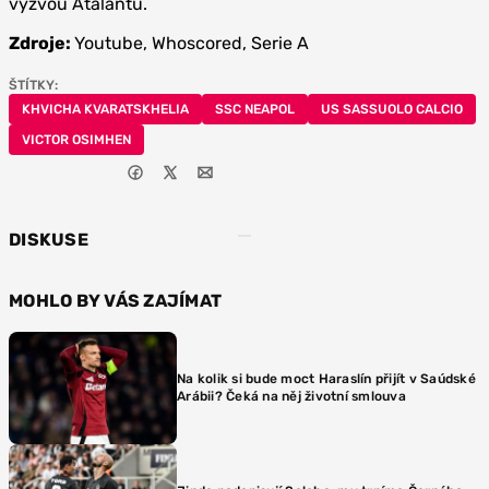
vyzvou Atalantu.
Zdroje:
Youtube, Whoscored, Serie A
ŠTÍTKY:
KHVICHA KVARATSKHELIA
SSC NEAPOL
US SASSUOLO CALCIO
VICTOR OSIMHEN
DISKUSE
MOHLO BY VÁS ZAJÍMAT
Na kolik si bude moct Haraslín přijít v Saúdské
Arábii? Čeká na něj životní smlouva