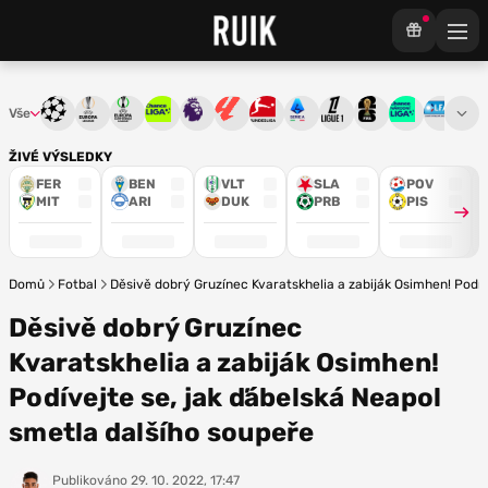
Vše
Liga mistrů
Evropská liga
Konferenční liga
Chance liga
Premier League
La Liga
Bundesliga
Serie A
Ligue 1
Mistrovství světa
Chance Národ
3. ČFL
M
ŽIVÉ VÝSLEDKY
FER
BEN
VLT
SLA
POV
MIT
ARI
DUK
PRB
PIS
Domů
Fotbal
Děsivě dobrý Gruzínec Kvaratskhelia a zabiják Osimhen! Podív
Děsivě dobrý Gruzínec
Kvaratskhelia a zabiják Osimhen!
Podívejte se, jak ďábelská Neapol
smetla dalšího soupeře
Publikováno
29. 10. 2022, 17:47