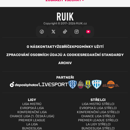
Copyright © 2017–2026 RUIK.cz
O NÁS
KONTAKTY
ŽEBŘÍČEK
PODMÍNKY UŽITÍ
ZPRACOVÁNÍ OSOBNÍCH ÚDAJŮ A COOKIES
REDAKČNÍ STANDARDY
ARCHIV
PARTNEŘI
LIGY
STŘELCI
LIGA MISTRŮ
LIGA MISTRŮ STŘELCI
EVROPSKÁ LIGA
EVROPSKÁ LIGA STŘELCI
KONFERENČNÍ LIGA
KONFERENČNÍ LIGA STŘELCI
CHANCE LIGA (1. ČESKÁ LIGA)
CHANCE LIGA STŘELCI
PREMIER LEAGUE
PREMIER LEAGUE STŘELCI
LA LIGA
LA LIGY STŘELCI
BUNDESLIGA
BUNDESLIGA STŘELCI