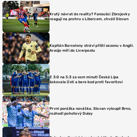
Krutý návrat do reality? Fanoušci Zbrojovky
reagují na prohru s Libercem, chválí Slovan
Kapitán Barcelony stráví příští sezonu v Anglii.
Araújo míří do Liverpoolu
Z 3:0 na 3:3 za osm minut! Česká Lípa
šokovala Ústí a bere bod proti favoritovi
První porážka nováčka. Slovan vyloupil Brno,
rozhodl pohotový Dulay