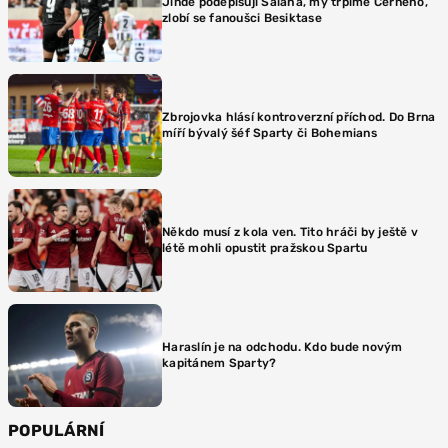
Jinde podepisují Salaha, my trpíme Černého,
zlobí se fanoušci Besiktase
Zbrojovka hlásí kontroverzní příchod. Do Brna
míří bývalý šéf Sparty či Bohemians
Někdo musí z kola ven. Tito hráči by ještě v
létě mohli opustit pražskou Spartu
Haraslín je na odchodu. Kdo bude novým
kapitánem Sparty?
POPULÁRNÍ