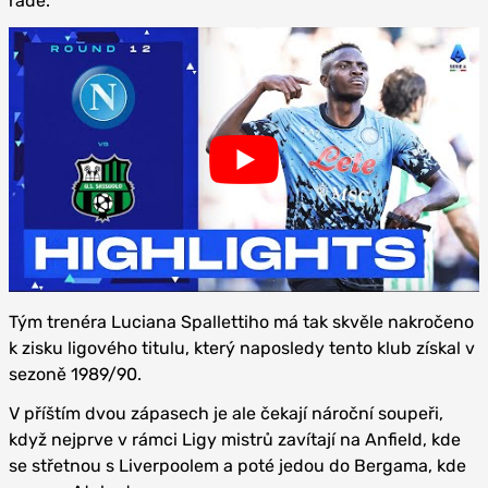
řadě.
Tým trenéra Luciana Spallettiho má tak skvěle nakročeno
k zisku ligového titulu, který naposledy tento klub získal v
sezoně 1989/90.
V příštím dvou zápasech je ale čekají nároční soupeři,
když nejprve v rámci Ligy mistrů zavítají na Anfield, kde
se střetnou s Liverpoolem a poté jedou do Bergama, kde