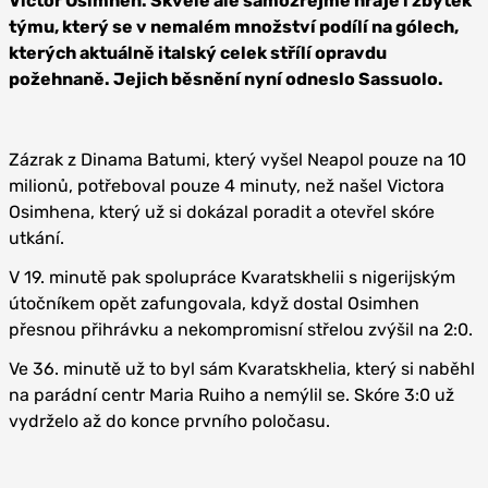
Victor Osimhen. Skvěle ale samozřejmě hraje i zbytek
týmu, který se v nemalém množství podílí na gólech,
kterých aktuálně italský celek střílí opravdu
požehnaně. Jejich běsnění nyní odneslo Sassuolo.
Zázrak z Dinama Batumi, který vyšel Neapol pouze na 10
milionů, potřeboval pouze 4 minuty, než našel Victora
Osimhena, který už si dokázal poradit a otevřel skóre
utkání.
V 19. minutě pak spolupráce Kvaratskhelii s nigerijským
útočníkem opět zafungovala, když dostal Osimhen
přesnou přihrávku a nekompromisní střelou zvýšil na 2:0.
Ve 36. minutě už to byl sám Kvaratskhelia, který si naběhl
na parádní centr Maria Ruiho a nemýlil se. Skóre 3:0 už
vydrželo až do konce prvního poločasu.