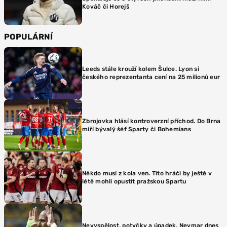
Kováč či Horejš
POPULÁRNÍ
Leeds stále krouží kolem Šulce. Lyon si
českého reprezentanta cení na 25 milionů eur
Zbrojovka hlásí kontroverzní příchod. Do Brna
míří bývalý šéf Sparty či Bohemians
Někdo musí z kola ven. Tito hráči by ještě v
létě mohli opustit pražskou Spartu
Nevyspělost, potyčky a úpadek. Neymar dnes