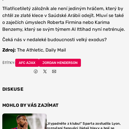
Třiatřicetiletý záložník ale není jediným hráčem, který by
chtěl ze zlaté klece v Saúdské Arábii odejít. Mluví se také
o zaječích úmyslech Roberta Firmina nebo Karima
Benzemy, který se svým týmem Al Ittihad nyní netrénuje.
Čeká nás v nedaleké budoucnosti velký exodus?
Zdroj:
The Athletic, Daily Mail
ŠTÍTKY:
AFC AJAX
JORDAN HENDERSON
DISKUSE
MOHLO BY VÁS ZAJÍMAT
„Vypadněte z klubu!“ Sparta zostudila Lyon,
rozzuření fanoušci žádají hlavy a bojí se