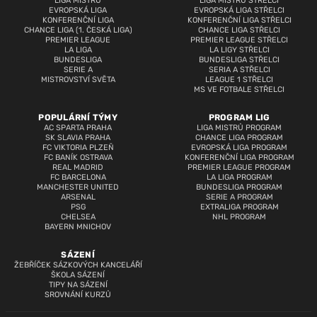
LIGA MISTRŮ
LIGA MISTRŮ STŘELCI
EVROPSKÁ LIGA
EVROPSKÁ LIGA STŘELCI
KONFERENČNÍ LIGA
KONFERENČNÍ LIGA STŘELCI
CHANCE LIGA (1. ČESKÁ LIGA)
CHANCE LIGA STŘELCI
PREMIER LEAGUE
PREMIER LEAGUE STŘELCI
LA LIGA
LA LIGY STŘELCI
BUNDESLIGA
BUNDESLIGA STŘELCI
SERIE A
SERIA A STŘELCI
MISTROVSTVÍ SVĚTA
LEAGUE 1 STŘELCI
MS VE FOTBALE STŘELCI
POPULÁRNÍ TÝMY
PROGRAM LIG
AC SPARTA PRAHA
LIGA MISTRŮ PROGRAM
SK SLAVIA PRAHA
CHANCE LIGA PROGRAM
FC VIKTORIA PLZEŇ
EVROPSKÁ LIGA PROGRAM
FC BANÍK OSTRAVA
KONFERENČNÍ LIGA PROGRAM
REAL MADRID
PREMIER LEAGUE PROGRAM
FC BARCELONA
LA LIGA PROGRAM
MANCHESTER UNITED
BUNDESLIGA PROGRAM
ARSENAL
SERIE A PROGRAM
PSG
EXTRALIGA PROGRAM
CHELSEA
NHL PROGRAM
BAYERN MNICHOV
SÁZENÍ
ŽEBŘÍČEK SÁZKOVÝCH KANCELÁŘÍ
ŠKOLA SÁZENÍ
TIPY NA SÁZENÍ
SROVNÁNÍ KURZŮ