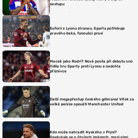
sestupu
Euforii z Lyonu stranou. Sparta potřebuje
pravého beka, fanoušci prosí
Macek jako Rodri? Nová posila při debutu snů
řídila hru Sparty proti Lyonu a nadchla
příznivce
Další megapřestup českého gólmana! Vítek za
velké peníze opouští Manchester United
Kdo může nahradit Hyského v Plzni?
Spekuluje se o čtyřech jménech, mezi nimi