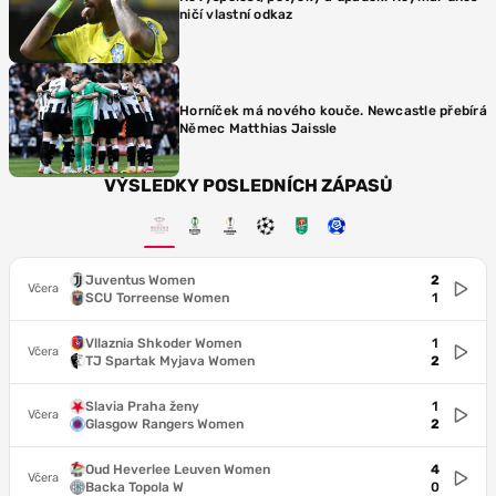
ničí vlastní odkaz
Horníček má nového kouče. Newcastle přebírá
Němec Matthias Jaissle
VÝSLEDKY POSLEDNÍCH ZÁPASŮ
Juventus Women
2
Včera
SCU Torreense Women
1
Vllaznia Shkoder Women
1
Včera
TJ Spartak Myjava Women
2
Slavia Praha ženy
1
Včera
Glasgow Rangers Women
2
Oud Heverlee Leuven Women
4
Včera
Backa Topola W
0