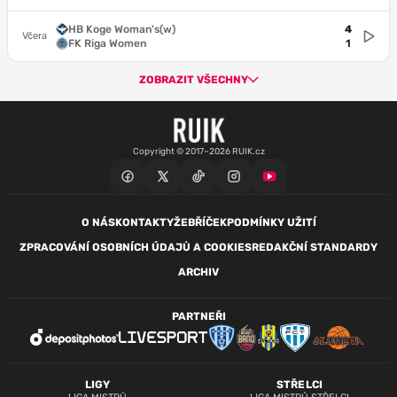
HB Koge Woman's(w)
4
Včera
FK Riga Women
1
ZOBRAZIT VŠECHNY
Copyright © 2017–2026 RUIK.cz
O NÁS
KONTAKTY
ŽEBŘÍČEK
PODMÍNKY UŽITÍ
ZPRACOVÁNÍ OSOBNÍCH ÚDAJŮ A COOKIES
REDAKČNÍ STANDARDY
ARCHIV
PARTNEŘI
LIGY
STŘELCI