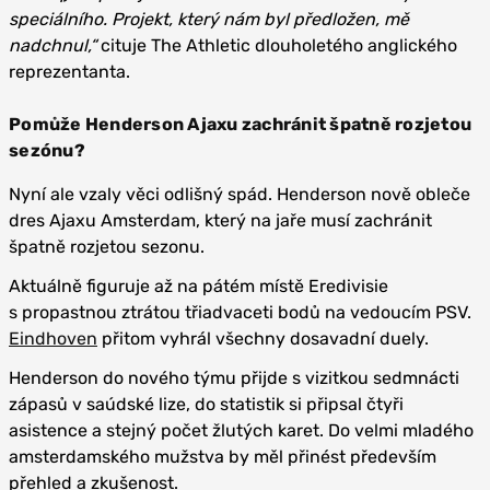
speciálního. Projekt, který nám byl předložen, mě
nadchnul,“
cituje The Athletic dlouholetého anglického
reprezentanta.
Pomůže Henderson Ajaxu zachránit špatně rozjetou
sezónu?
Nyní ale vzaly věci odlišný spád. Henderson nově obleče
dres Ajaxu Amsterdam, který na jaře musí zachránit
špatně rozjetou sezonu.
Aktuálně figuruje až na pátém místě Eredivisie
s propastnou ztrátou třiadvaceti bodů na vedoucím PSV.
Eindhoven
přitom vyhrál všechny dosavadní duely.
Henderson do nového týmu přijde s vizitkou sedmnácti
zápasů v saúdské lize, do statistik si připsal čtyři
asistence a stejný počet žlutých karet. Do velmi mladého
amsterdamského mužstva by měl přinést především
přehled a zkušenost.