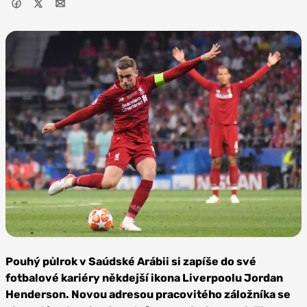
Zdroj:
Depositphotos
Pouhý půlrok v Saúdské Arábii si zapíše do své
fotbalové kariéry někdejší ikona Liverpoolu Jordan
Henderson. Novou adresou pracovitého záložníka se