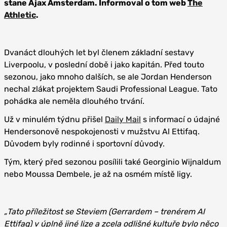
stane Ajax Amsterdam. Informoval o tom web
The
Athletic
.
Dvanáct dlouhých let byl členem základní sestavy
Liverpoolu, v poslední době i jako kapitán. Před touto
sezonou, jako mnoho dalších, se ale Jordan Henderson
nechal zlákat projektem Saudi Professional League. Tato
pohádka ale neměla dlouhého trvání.
Už v minulém týdnu přišel
Daily Mail
s informací o údajné
Hendersonově nespokojenosti v mužstvu Al Ettifaq.
Důvodem byly rodinné i sportovní důvody.
Tým, který před sezonou posílili také Georginio Wijnaldum
nebo Moussa Dembele, je až na osmém místě ligy.
„Tato příležitost se Steviem (Gerrardem – trenérem Al
Ettifaq) v úplně jiné lize a zcela odlišné kultuře bylo něco