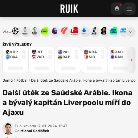
Vše
Liga mistrů
Evropská liga
Konferenční liga
Chance liga
Premier League
La Liga
Bundesliga
Serie A
Ligue 1
Mistrovství světa
Chance Národ
3. ČFL
M
ŽIVÉ VÝSLEDKY
KUP
INT
PAI
NOA
JAG
CRA
VAD
RAP
SIO
RAN
Domů
Fotbal
Další útěk ze Saúdské Arábie. Ikona a bývalý kapitán Liverpoo
Další útěk ze Saúdské Arábie. Ikona
a bývalý kapitán Liverpoolu míří do
Ajaxu
Publikováno
17. 01. 2024, 12:47
Od
Michal Sedláček