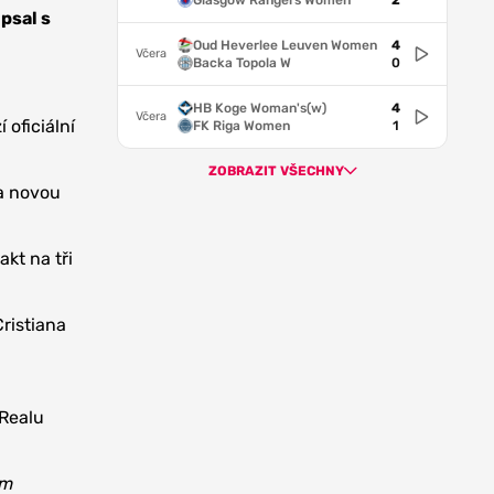
Glasgow Rangers Women
2
psal s
Oud Heverlee Leuven Women
4
Včera
Backa Topola W
0
HB Koge Woman's(w)
4
Včera
 oficiální
FK Riga Women
1
ZOBRAZIT VŠECHNY
 a novou
kt na tři
Cristiana
 Realu
ým