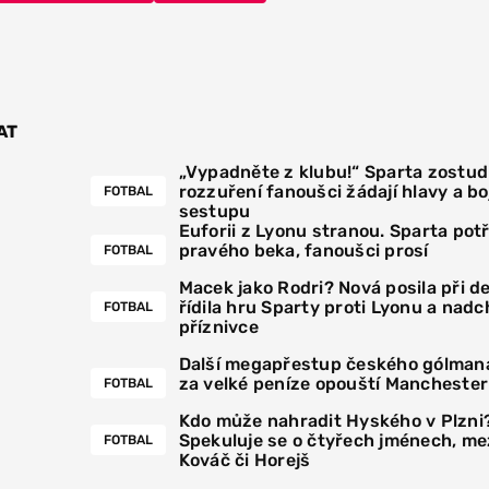
AT
„Vypadněte z klubu!“ Sparta zostudi
rozzuření fanoušci žádají hlavy a boj
FOTBAL
sestupu
Euforii z Lyonu stranou. Sparta pot
pravého beka, fanoušci prosí
FOTBAL
Macek jako Rodri? Nová posila při 
řídila hru Sparty proti Lyonu a nadc
FOTBAL
příznivce
Další megapřestup českého gólmana
za velké peníze opouští Manchester
FOTBAL
Kdo může nahradit Hyského v Plzni
Spekuluje se o čtyřech jménech, mez
FOTBAL
Kováč či Horejš