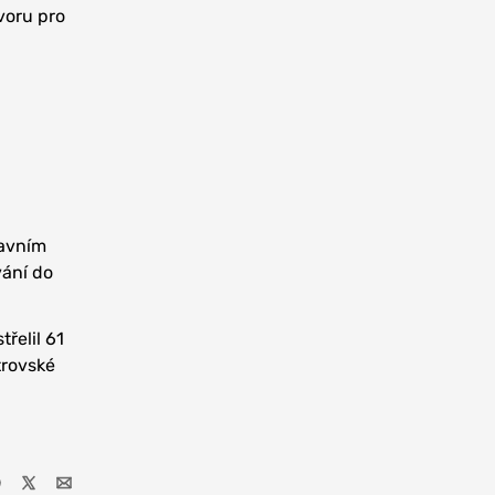
voru pro
lavním
vání do
řelil 61
strovské