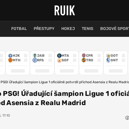
FOTBAL
PŘESTUPY
HOKEJ
TENIS
BOJOVÉ SPOR
HJK
JAB
MTA
CFR
GOT
MTH
RFS
SOF
TRO
GNT
o PSG! Úřadující šampion Ligue 1 oficiálně potvrdil příchod Asensia z Realu Madri
o PSG! Úřadující šampion Ligue 1 ofici
od Asensia z Realu Madrid
, 17:10