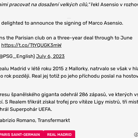
mi pracovat na dosažení velkých cílů,“
řekl Asensio v rozho
 delighted to announce the signing of Marco Asensio.
ns the Parisian club on a three-year deal through to June
https://t.co/TtYQUGK3mW
 (@PSG_English)
July 6, 2023
alu Madrid v létě roku 2015 z Mallorky, natrvalo se však v h
 rok později. Real jej totiž po jeho příchodu poslal na hosto
esu španělského giganta odehrál 286 zápasů, ve kterých vst
í. S Realem třikrát získal trofej pro vítěze Ligy mistrů, tři mi
vyhrál Superpohár UEFA.
Fabrizio Romano, Transfermarkt
PARIS SAINT-GERMAIN
REAL MADRID