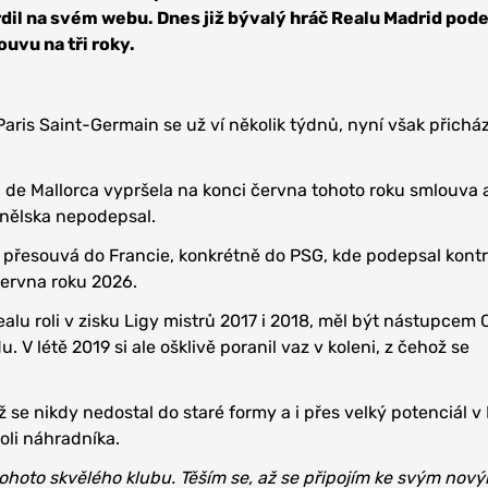
dil na svém webu. Dnes již bývalý hráč Realu Madrid pode
uvu na tři roky.
ris Saint-Germain se už ví několik týdnů, nyní však přichází
 de Mallorca vypršela na konci června tohoto roku smlouva
nělska nepodepsal.
 přesouvá do Francie, konkrétně do PSG, kde podepsal kontra
června roku 2026.
ealu roli v zisku Ligy mistrů 2017 i 2018, měl být nástupcem 
 V létě 2019 si ale ošklivě poranil vaz v koleni, z čehož se
 se nikdy nedostal do staré formy a i přes velký potenciál v
oli náhradníka.
 tohoto skvělého klubu. Těším se, až se připojím ke svým nov