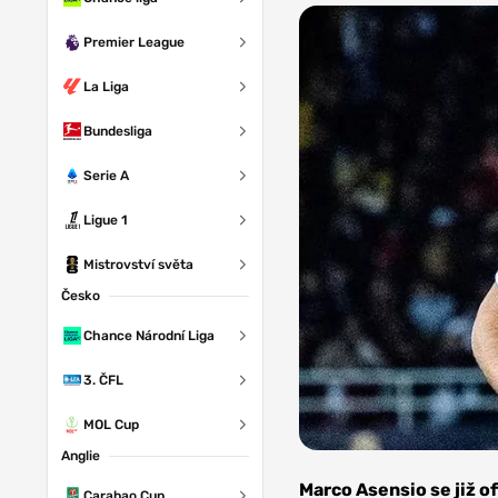
Premier League
La Liga
Bundesliga
Serie A
Ligue 1
Mistrovství světa
Česko
Chance Národní Liga
3. ČFL
MOL Cup
Anglie
Zdroj:
Jordan
Marco Asensio se již o
Carabao Cup