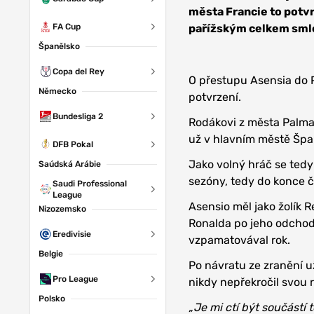
Bajo
města Francie to potvr
pařížským celkem smlo
FA Cup
Španělsko
Copa del Rey
O přestupu Asensia do Pa
Německo
potvrzení.
Bundesliga 2
Rodákovi z města Palma
už v hlavním městě Špa
DFB Pokal
Jako volný hráč se tedy
Saúdská Arábie
sezóny, tedy do konce 
Saudi Professional
League
Asensio měl jako žolík R
Nizozemsko
Ronalda po jeho odchodu.
Eredivisie
vzpamatovával rok.
Belgie
Po návratu ze zranění už
Pro League
nikdy nepřekročil svou r
Polsko
„Je mi ctí být součástí