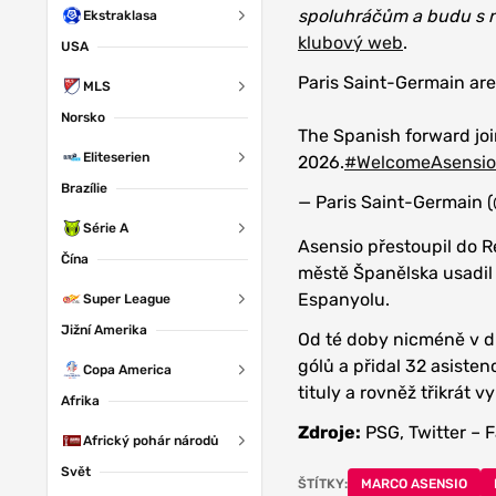
spoluhráčům a budu s ni
Ekstraklasa
klubový web
.
USA
Paris Saint-Germain are
MLS
Norsko
The Spanish forward joi
Eliteserien
2026.
#WelcomeAsensio
Brazílie
— Paris Saint-Germain
Série A
Asensio přestoupil do Re
Čína
městě Španělska usadil o
Espanyolu.
Super League
Jižní Amerika
Od té doby nicméně v dr
gólů a přidal 32 asistenc
Copa America
tituly a rovněž třikrát 
Afrika
Zdroje:
PSG, Twitter – 
Africký pohár národů
Svět
ŠTÍTKY:
MARCO ASENSIO