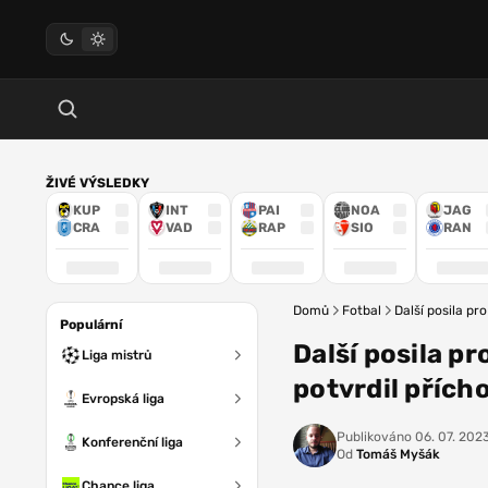
ŽIVÉ VÝSLEDKY
KUP
INT
PAI
NOA
JAG
CRA
VAD
RAP
SIO
RAN
Domů
Fotbal
Další posila pr
Populární
Další posila pr
Liga mistrů
potvrdil přích
Evropská liga
Publikováno
06. 07. 2023
Konferenční liga
Od
Tomáš Myšák
Chance liga