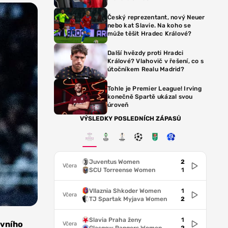
Český reprezentant, nový Neuer
nebo kat Slavie. Na koho se
může těšit Hradec Králové?
Další hvězdy proti Hradci
Králové? Vlahovič v řešení, co s
útočníkem Realu Madrid?
Tohle je Premier League! Irving
konečně Spartě ukázal svou
úroveň
VÝSLEDKY POSLEDNÍCH ZÁPASŮ
Juventus Women
2
Včera
SCU Torreense Women
1
Vllaznia Shkoder Women
1
Včera
TJ Spartak Myjava Women
2
Slavia Praha ženy
1
avního
Včera