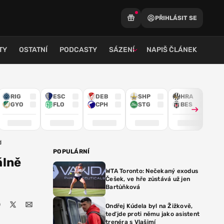
PŘIHLÁSIT SE
TY
OSTATNÍ
PODCASTY
SÁZENÍ
NAPIŠ ČLÁNEK
RIG
ESC
DEB
SHP
HRA
GYO
FLO
CPH
STG
BES
d
POPULÁRNÍ
álně
WTA Toronto: Nečekaný exodus
Češek, ve hře zůstává už jen
Bartůňková
Ondřej Kúdela byl na Žižkově,
teď jde proti němu jako asistent
trenéra s Vlašimí