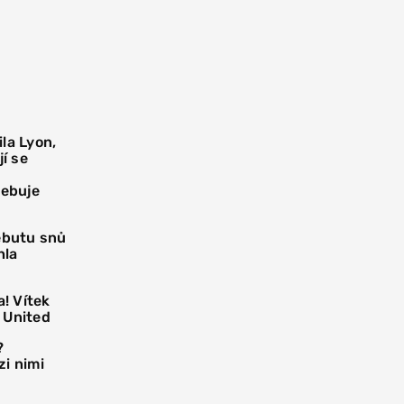
la Lyon,
í se
řebuje
debutu snů
hla
! Vítek
 United
?
i nimi