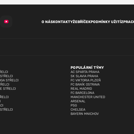
O NÁS
KONTAKTY
ŽEBŘÍČEK
PODMÍNKY UŽITÍ
ZPRAC
POPULÁRNÍ TÝMY
ŘELCI
AC SPARTA PRAHA
 STŘELCI
SK SLAVIA PRAHA
IGA STŘELCI
FC VIKTORIA PLZEŇ
TŘELCI
FC BANÍK OSTRAVA
E STŘELCI
REAL MADRID
FC BARCELONA
ŘELCI
MANCHESTER UNITED
I
ARSENAL
CI
PSG
 STŘELCI
CHELSEA
BAYERN MNICHOV