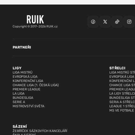
Copyright © 2017–2026 RUIK.cz
PARTNEŘI
LIGY
STŘELCI
LIGA MISTRŮ
LIGA MISTRŮ ST
EVROPSKÁ LIGA
EVROPSKÁ LIGA
KONFERENČNÍ LIGA
KONFERENČNÍ L
CHANCE LIGA (1. ČESKÁ LIGA)
CHANCE LIGA S
PREMIER LEAGUE
PREMIER LEAGU
LA LIGA
LA LIGY STŘELCI
BUNDESLIGA
BUNDESLIGA ST
SERIE A
SERIA A STŘELC
MISTROVSTVÍ SVĚTA
LEAGUE 1 STŘEL
MS VE FOTBALE
SÁZENÍ
ŽEBŘÍČEK SÁZKOVÝCH KANCELÁŘÍ