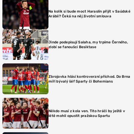
Na kolik si bude moct Haraslín přijít v Saúdské
Arábii? Čeká na něj životní smlouva
Jinde podepisují Salaha, my trpíme Černého,
zlobí se fanoušci Besiktase
Zbrojovka hlásí kontroverzní příchod. Do Brna
míří bývalý šéf Sparty či Bohemians
Někdo musí z kola ven. Tito hráči by ještě v
létě mohli opustit pražskou Spartu