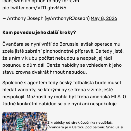
loan, with an option to buy for £7m.
pic.twitter.com/VfTLgbvMW6
— Anthony Joseph (@AnthonyRJoseph)
May 8, 2026
Kam povedou jeho další kroky?
Čvančara se nyní vrátí do Borussie, avšak operace mu
zcela jistě zabrání plnohodnotné přípravě. Je tedy jisté,
že s ním v klubu počítat nebudou a naopak jej rádi
posunou o dům dál. Jenže nabídky se vzhledem k jeho
stavu zrovna dvakrát hrnout nebudou.
Společně s agentem tedy český fotbalista bude muset
hledat varianty, se kterými by se třeba v zimě ještě
nespokojil. Možností by mohla být třeba americká MLS. O
žádné konkrétní nabídce se ale nyní ani nespekuluje.
Z krabičky od sirek útočníka neuděláš.
Čvančara je v Celticu pod palbou: Snad už si