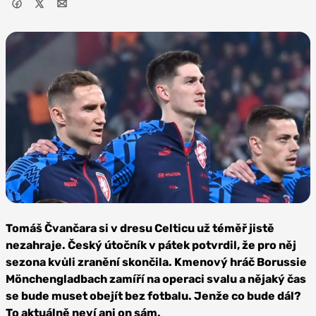
Foto:
Depositphotos
Tomáš Čvančara si v dresu Celticu už téměř jistě
nezahraje. Český útočník v pátek potvrdil, že pro něj
sezona kvůli zranění skončila. Kmenový hráč Borussie
Mönchengladbach zamíří na operaci svalu a nějaký čas
se bude muset obejít bez fotbalu. Jenže co bude dál?
To aktuálně neví ani on sám.