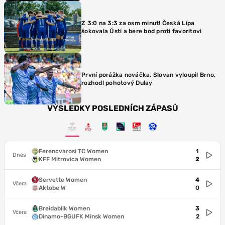
Z 3:0 na 3:3 za osm minut! Česká Lípa
šokovala Ústí a bere bod proti favoritovi
První porážka nováčka. Slovan vyloupil Brno,
rozhodl pohotový Dulay
VÝSLEDKY POSLEDNÍCH ZÁPASŮ
Ferencvarosi TC Women
1
Dnes
KFF Mitrovica Women
2
Servette Women
4
Včera
Aktobe W
0
Breidablik Women
3
Včera
Dinamo-BGUFK Minsk Women
2