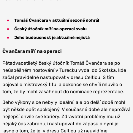
Tomáš Čvančara v aktuální sezoně dohrál
Český útočník míří na operaci svalu
Jeho budoucnost je aktuálně nejistá
Čvančara míří na operaci
Pětadvacetiletý český útočník
Tomáš Čvančara
se po
neúspěšném hostování v Turecku vydal do Skotska, kde
začal pravidelně nastupovat v dresu Celticu. S tím
bojoval o mistrovský titul a dokonce se chvíli mluvilo o
tom, že by mohl zasáhnout do nominace reprezentace.
Jeho výkony sice nebyly ideální, ale po delší době mohl
být někde opět spokojený. V současné době ale neprožívá
nejlepší chvíle své kariéry. Zdravotní problémy mu už
nějaký čas zabraňují nastupovat do zápasů a nyní je
jasno o tom, že jej v dresu Celticu už neuvidíme.