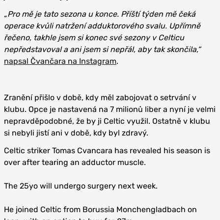
„Pro mě je tato sezona u konce. Příští týden mě čeká
operace kvůli natržení adduktorového svalu. Upřímně
řečeno, takhle jsem si konec své sezony v Celticu
nepředstavoval a ani jsem si nepřál, aby tak skončila,“
napsal Čvančara na Instagram
.
Zranění přišlo v době, kdy měl zabojovat o setrvání v
klubu. Opce je nastavená na 7 milionů liber a nyní je velmi
nepravděpodobné, že by ji Celtic využil. Ostatně v klubu
si nebyli jistí ani v době, kdy byl zdravý.
Celtic striker Tomas Cvancara has revealed his season is
over after tearing an adductor muscle.
The 25yo will undergo surgery next week.
He joined Celtic from Borussia Monchengladbach on