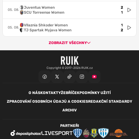
Juventus Women
2
05. 08.
SCU Torreense Women
1
Vllaznia Shkoder Women
1
05. 08.
TJ Spartak Myjava Women
2
ZOBRAZIT VŠECHNY
Copyright © 2017–2026 RUIK.cz
O NÁS
KONTAKTY
ŽEBŘÍČEK
PODMÍNKY UŽITÍ
ZPRACOVÁNÍ OSOBNÍCH ÚDAJŮ A COOKIES
REDAKČNÍ STANDARDY
ARCHIV
PARTNEŘI