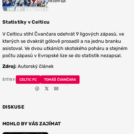
nezahraje
Statistiky v Celticu
V Celticu stihl Čvančara odehrát 9 ligových zápasů, ve
kterých se dvakrát gólově prosadil a na jednu branku
asistoval. Ve dvou utkáních skotského poháru a stejném
počtu zápasů v Evropské lize se do statistik nezapsal.
Zdroj:
Autorský článek
ŠTÍTKY:
CELTIC FC
TOMÁŠ ČVANČARA
DISKUSE
MOHLO BY VÁS ZAJÍMAT