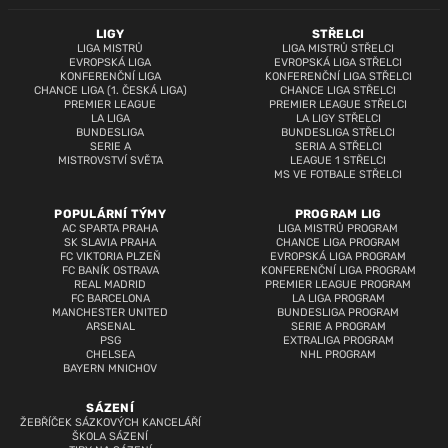
LIGY
STŘELCI
LIGA MISTRŮ
LIGA MISTRŮ STŘELCI
EVROPSKÁ LIGA
EVROPSKÁ LIGA STŘELCI
KONFERENČNÍ LIGA
KONFERENČNÍ LIGA STŘELCI
CHANCE LIGA (1. ČESKÁ LIGA)
CHANCE LIGA STŘELCI
PREMIER LEAGUE
PREMIER LEAGUE STŘELCI
LA LIGA
LA LIGY STŘELCI
BUNDESLIGA
BUNDESLIGA STŘELCI
SERIE A
SERIA A STŘELCI
MISTROVSTVÍ SVĚTA
LEAGUE 1 STŘELCI
MS VE FOTBALE STŘELCI
POPULÁRNÍ TÝMY
PROGRAM LIG
AC SPARTA PRAHA
LIGA MISTRŮ PROGRAM
SK SLAVIA PRAHA
CHANCE LIGA PROGRAM
FC VIKTORIA PLZEŇ
EVROPSKÁ LIGA PROGRAM
FC BANÍK OSTRAVA
KONFERENČNÍ LIGA PROGRAM
REAL MADRID
PREMIER LEAGUE PROGRAM
FC BARCELONA
LA LIGA PROGRAM
MANCHESTER UNITED
BUNDESLIGA PROGRAM
ARSENAL
SERIE A PROGRAM
PSG
EXTRALIGA PROGRAM
CHELSEA
NHL PROGRAM
BAYERN MNICHOV
SÁZENÍ
ŽEBŘÍČEK SÁZKOVÝCH KANCELÁŘÍ
ŠKOLA SÁZENÍ