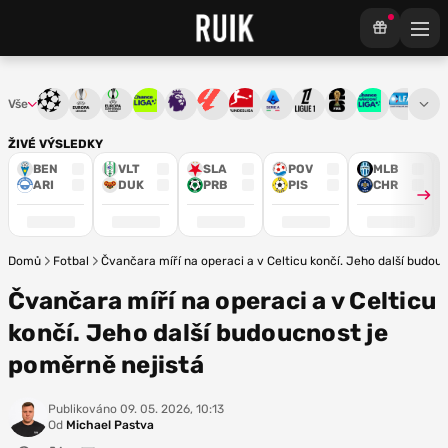
Vše
Liga mistrů
Evropská liga
Konferenční liga
Chance liga
Premier League
La Liga
Bundesliga
Serie A
Ligue 1
Mistrovství světa
Chance Národ
3. ČFL
M
ŽIVÉ VÝSLEDKY
BEN
VLT
SLA
POV
MLB
ARI
DUK
PRB
PIS
CHR
Domů
Fotbal
Čvančara míří na operaci a v Celticu končí. Jeho další budou
Čvančara míří na operaci a v Celticu
končí. Jeho další budoucnost je
poměrně nejistá
Publikováno
09. 05. 2026, 10:13
Od
Michael Pastva