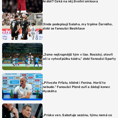
Arábii? Čeká na něj životní smlouva
Jinde podepisují Salaha, my trpíme Černého,
zlobí se fanoušci Besiktase
„Jsme nejtrapnější tým v lize. Rosický, otevři
oči a vyhoď půlku kádru,“ zlobí fanoušci Sparty
„Přivezte Frťalu, klidně i Fenina. Horší to
nebude.“ Fanoušci Plzně zuří a žádají konec
Hyského
„Priske ven. Sabotuje sezónu, týmu nemá co