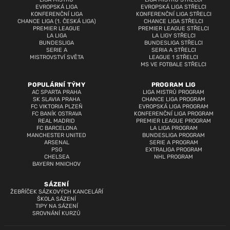
EVROPSKÁ LIGA
EVROPSKÁ LIGA STŘELCI
KONFERENČNÍ LIGA
KONFERENČNÍ LIGA STŘELCI
CHANCE LIGA (1. ČESKÁ LIGA)
CHANCE LIGA STŘELCI
PREMIER LEAGUE
PREMIER LEAGUE STŘELCI
LA LIGA
LA LIGY STŘELCI
BUNDESLIGA
BUNDESLIGA STŘELCI
SERIE A
SERIA A STŘELCI
MISTROVSTVÍ SVĚTA
LEAGUE 1 STŘELCI
MS VE FOTBALE STŘELCI
POPULÁRNÍ TÝMY
PROGRAM LIG
AC SPARTA PRAHA
LIGA MISTRŮ PROGRAM
SK SLAVIA PRAHA
CHANCE LIGA PROGRAM
FC VIKTORIA PLZEŇ
EVROPSKÁ LIGA PROGRAM
FC BANÍK OSTRAVA
KONFERENČNÍ LIGA PROGRAM
REAL MADRID
PREMIER LEAGUE PROGRAM
FC BARCELONA
LA LIGA PROGRAM
MANCHESTER UNITED
BUNDESLIGA PROGRAM
ARSENAL
SERIE A PROGRAM
PSG
EXTRALIGA PROGRAM
CHELSEA
NHL PROGRAM
BAYERN MNICHOV
SÁZENÍ
ŽEBŘÍČEK SÁZKOVÝCH KANCELÁŘÍ
ŠKOLA SÁZENÍ
TIPY NA SÁZENÍ
SROVNÁNÍ KURZŮ