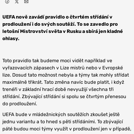
UEFA nově zavádí pravidlo o čtvrtém střídání v
prodloužení i do svých soutěží. To se zavedlo pro
letošní Mistrovství světa v Rusku a sbírá jen kladné
ohlasy.
Toto pravidlo tak budeme moci vidět například ve
vyřazovacích zápasech v Lize mistrů nebo v Evropské
lize. Dosud tato možnost nebyla a týmy tak mohly střídat
maximálně třikrát. Tato změna navíc bude platit, i když
trenéři v základní hrací době nevyužijí všechna tři
střídání. Zbývající střídání si spolu se čtvrtým přenesou
do prodloužení.
UEFA bude v mládežnických soutěžích zkoušet ještě
jednu variantu a to hned s pěti střídáními. To zbývající
páté budou moci týmy využít v prodloužení jen v případě,