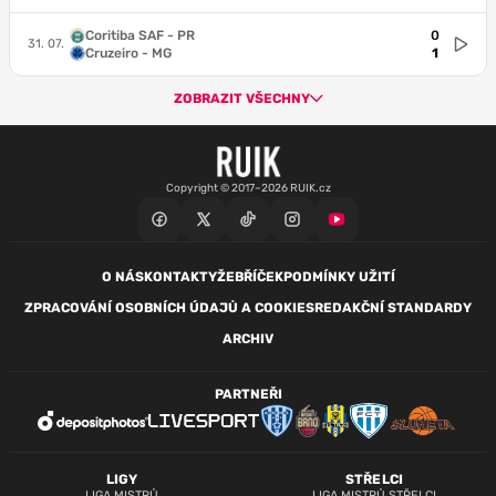
Coritiba SAF - PR
0
31. 07.
Cruzeiro - MG
1
ZOBRAZIT VŠECHNY
Copyright © 2017–2026 RUIK.cz
O NÁS
KONTAKTY
ŽEBŘÍČEK
PODMÍNKY UŽITÍ
ZPRACOVÁNÍ OSOBNÍCH ÚDAJŮ A COOKIES
REDAKČNÍ STANDARDY
ARCHIV
PARTNEŘI
LIGY
STŘELCI
LIGA MISTRŮ
LIGA MISTRŮ STŘELCI