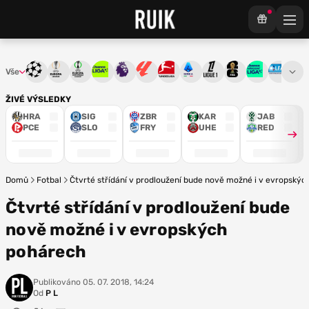
Vše
Liga mistrů
Evropská liga
Konferenční liga
Chance liga
Premier League
La Liga
Bundesliga
Serie A
Ligue 1
Mistrovství světa
Chance Národ
3. ČFL
M
ŽIVÉ VÝSLEDKY
HRA
SIG
ZBR
KAR
JAB
PCE
SLO
FRY
UHE
RED
Domů
Fotbal
Čtvrté střídání v prodloužení bude nově možné i v evropský
Čtvrté střídání v prodloužení bude
nově možné i v evropských
pohárech
Publikováno
05. 07. 2018, 14:24
Od
P L