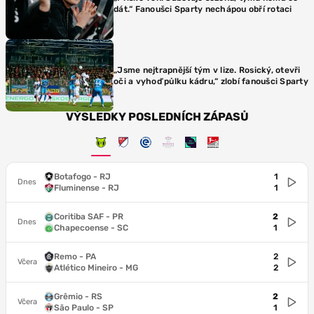
dát.“ Fanoušci Sparty nechápou obří rotaci
„Jsme nejtrapnější tým v lize. Rosický, otevři
oči a vyhoď půlku kádru,“ zlobí fanoušci Sparty
VÝSLEDKY POSLEDNÍCH ZÁPASŮ
Botafogo - RJ
1
Dnes
Fluminense - RJ
1
Coritiba SAF - PR
2
Dnes
Chapecoense - SC
1
Remo - PA
2
Včera
Atlético Mineiro - MG
2
Grêmio - RS
2
Včera
São Paulo - SP
1