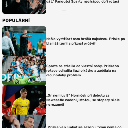
dát.“ Fanoušci Sparty nechápou obří rotaci
POPULÁRNÍ
Nešlo vystřídat osm hráčů najednou. Priske po
blamáži zuřil a přiznal průšvih
Sparta se střelila do vlastní nohy. Priskeho
rotace odhalila iluzi o kádru a zadělala na
dlouhodobý problém
„On nemluví?“ Horníček při debutu za
Newcastle nadchl jistotou, se stopery si ale
nerozuměl
„Priske ven. Sabotuje sezónu, týmu nemá co