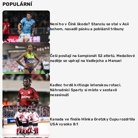
POPULÁRNÍ
Není ho v Číně škoda? Stanciu se stal v Asii
bohem, nasadil pásku a pobláznil tribuny
Češi posílají na šampionát 52 atletů. Medailové
naděje se upírají na Vadlejcha a Manuel
Kadlec tvrdě kritizuje letenskou rotaci.
Náhradníci Sparty si místo v sestavě
nezaslouží
Kanada ve finále Hlinka Gretzky Cupu rozdrtila
USA vysoko 8:1