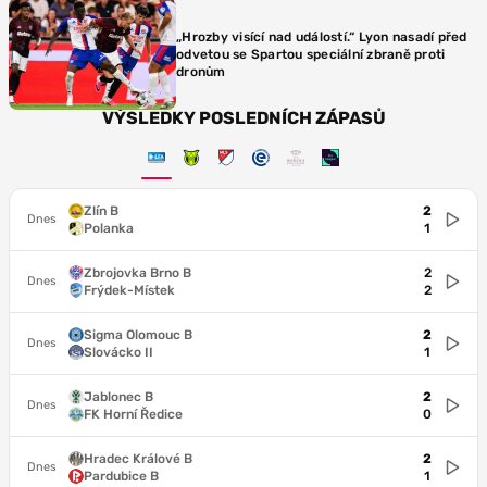
„Hrozby visící nad událostí.“ Lyon nasadí před
odvetou se Spartou speciální zbraně proti
dronům
VÝSLEDKY POSLEDNÍCH ZÁPASŮ
Zlín B
2
Dnes
Polanka
1
Zbrojovka Brno B
2
Dnes
Frýdek-Místek
2
Sigma Olomouc B
2
Dnes
Slovácko II
1
Jablonec B
2
Dnes
FK Horní Ředice
0
Hradec Králové B
2
Dnes
Pardubice B
1