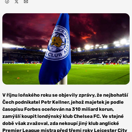
Zdroj: West
Bromwich Albion
V říjnu loňského roku se objevily zprávy, že nejbohatší
Čech podnikatel Petr Kellner, jehož majetek je podle
časopisu Forbes oceňován na 310 miliard korun,
zamýšlí koupit londýnský klub Chelsea FC. Ve stejné
době však zvažoval, zda nekoupí jiný klub anglické
Premier League mistra před třemi roky Leicester City