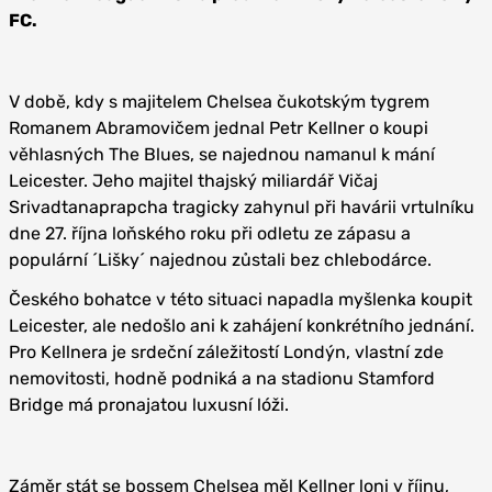
FC.
V době, kdy s majitelem Chelsea čukotským tygrem
Romanem Abramovičem jednal Petr Kellner o koupi
věhlasných The Blues, se najednou namanul k mání
Leicester. Jeho majitel thajský miliardář Vičaj
Srivadtanaprapcha tragicky zahynul při havárii vrtulníku
dne 27. října loňského roku při odletu ze zápasu a
populární ´Lišky´ najednou zůstali bez chlebodárce.
Českého bohatce v této situaci napadla myšlenka koupit
Leicester, ale nedošlo ani k zahájení konkrétního jednání.
Pro Kellnera je srdeční záležitostí Londýn, vlastní zde
nemovitosti, hodně podniká a na stadionu Stamford
Bridge má pronajatou luxusní lóži.
Záměr stát se bossem Chelsea měl Kellner loni v říjnu,