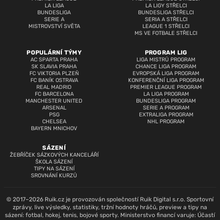
LA LIGA
LA LIGY STŘELCI
BUNDESLIGA
BUNDESLIGA STŘELCI
SERIE A
SERIA A STŘELCI
MISTROVSTVÍ SVĚTA
LEAGUE 1 STŘELCI
MS VE FOTBALE STŘELCI
POPULÁRNÍ TÝMY
PROGRAM LIG
AC SPARTA PRAHA
LIGA MISTRŮ PROGRAM
SK SLAVIA PRAHA
CHANCE LIGA PROGRAM
FC VIKTORIA PLZEŇ
EVROPSKÁ LIGA PROGRAM
FC BANÍK OSTRAVA
KONFERENČNÍ LIGA PROGRAM
REAL MADRID
PREMIER LEAGUE PROGRAM
FC BARCELONA
LA LIGA PROGRAM
MANCHESTER UNITED
BUNDESLIGA PROGRAM
ARSENAL
SERIE A PROGRAM
PSG
EXTRALIGA PROGRAM
CHELSEA
NHL PROGRAM
BAYERN MNICHOV
SÁZENÍ
ŽEBŘÍČEK SÁZKOVÝCH KANCELÁŘÍ
ŠKOLA SÁZENÍ
TIPY NA SÁZENÍ
SROVNÁNÍ KURZŮ
© 2017–2026 Ruik.cz je provozován společností Ruik Digital s.r.o. Sportovní
zprávy, live výsledky, statistiky, tržní hodnoty hráčů, preview a tipy na
sázení: fotbal, hokej, tenis, bojové sporty. Ministerstvo financí varuje: Účastí