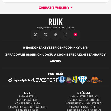
ZOBRAZIT VŠECHNY
Copyright © 2017–2026 RUIK.cz
O NÁS
KONTAKTY
ŽEBŘÍČEK
PODMÍNKY UŽITÍ
ZPRACOVÁNÍ OSOBNÍCH ÚDAJŮ A COOKIES
REDAKČNÍ STANDARDY
ARCHIV
PARTNEŘI
LIGY
STŘELCI
LIGA MISTRŮ
LIGA MISTRŮ STŘELCI
EVROPSKÁ LIGA
EVROPSKÁ LIGA STŘELCI
KONFERENČNÍ LIGA
KONFERENČNÍ LIGA STŘELCI
CHANCE LIGA (1. ČESKÁ LIGA)
CHANCE LIGA STŘELCI
PREMIER LEAGUE
PREMIER LEAGUE STŘELCI