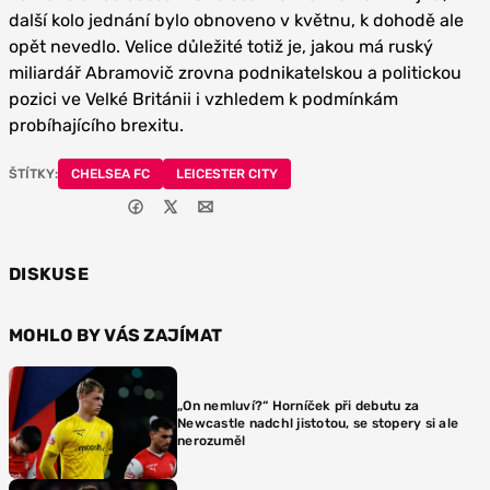
další kolo jednání bylo obnoveno v květnu, k dohodě ale
opět nevedlo. Velice důležité totiž je, jakou má ruský
miliardář Abramovič zrovna podnikatelskou a politickou
pozici ve Velké Británii i vzhledem k podmínkám
probíhajícího brexitu.
ŠTÍTKY:
CHELSEA FC
LEICESTER CITY
DISKUSE
MOHLO BY VÁS ZAJÍMAT
„On nemluví?“ Horníček při debutu za
Newcastle nadchl jistotou, se stopery si ale
nerozuměl