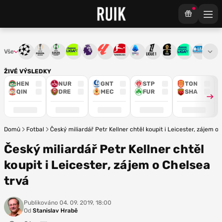
Vše
Liga mistrů
Evropská liga
Konferenční liga
Chance liga
Premier League
La Liga
Bundesliga
Serie A
Ligue 1
Mistrovství světa
Chance Národ
3. ČFL
M
ŽIVÉ VÝSLEDKY
HEN
NUR
GNT
STP
TON
QIN
DRE
MEC
FUR
SHA
Domů
Fotbal
Český miliardář Petr Kellner chtěl koupit i Leicester, zájem o
Český miliardář Petr Kellner chtěl
koupit i Leicester, zájem o Chelsea
trvá
Publikováno
04. 09. 2019, 18:00
Od
Stanislav Hrabě