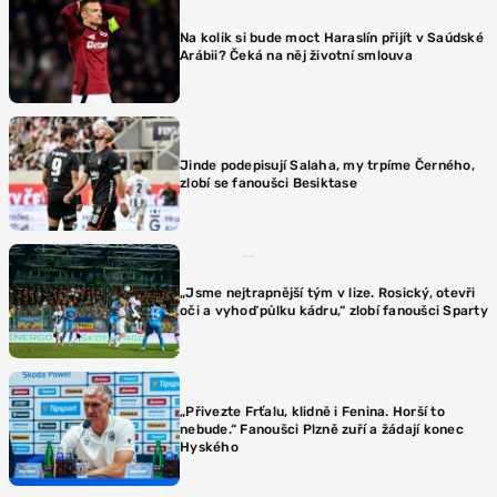
Na kolik si bude moct Haraslín přijít v Saúdské
Arábii? Čeká na něj životní smlouva
Jinde podepisují Salaha, my trpíme Černého,
zlobí se fanoušci Besiktase
„Jsme nejtrapnější tým v lize. Rosický, otevři
oči a vyhoď půlku kádru,“ zlobí fanoušci Sparty
„Přivezte Frťalu, klidně i Fenina. Horší to
nebude.“ Fanoušci Plzně zuří a žádají konec
Hyského