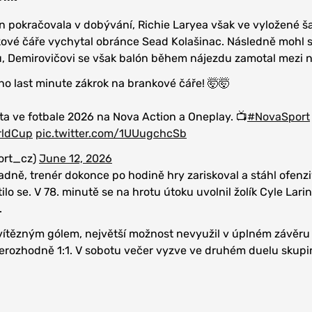
 pokračovala v dobývání, Richie Laryea však ve vyložené š
kové čáře vychytal obránce Sead Kolašinac. Následně mohl 
ku, Demirovičovi se však balón během nájezdu zamotal mezi
 a jeho last minute zákrok na brankové čáře! 🤯🤯
ta ve fotbale 2026 na Nova Action a Oneplay. 📺⁣
#NovaSport
rldCup
pic.twitter.com/1UUugchcSb
ort_cz)
June 12, 2026
dně, trenér dokonce po hodině hry zariskoval a stáhl ofenzi
lo se. V 78. minutě se na hrotu útoku uvolnil žolík Cyle Larin
.
 vítězným gólem, největší možnost nevyužil v úplném závěru
 nerozhodně 1:1. V sobotu večer vyzve ve druhém duelu skupi