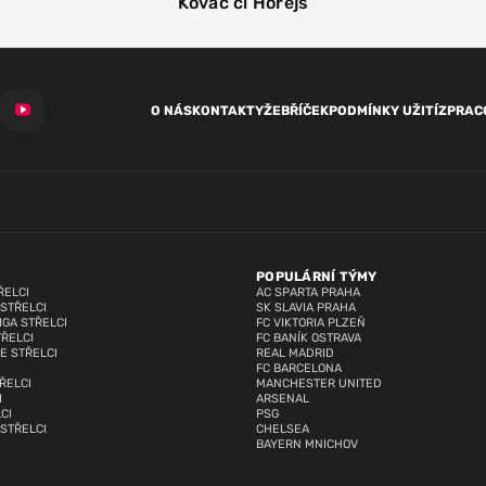
Kováč či Horejš
O NÁS
KONTAKTY
ŽEBŘÍČEK
PODMÍNKY UŽITÍ
ZPRAC
POPULÁRNÍ TÝMY
ŘELCI
AC SPARTA PRAHA
 STŘELCI
SK SLAVIA PRAHA
IGA STŘELCI
FC VIKTORIA PLZEŇ
TŘELCI
FC BANÍK OSTRAVA
E STŘELCI
REAL MADRID
FC BARCELONA
ŘELCI
MANCHESTER UNITED
I
ARSENAL
CI
PSG
 STŘELCI
CHELSEA
BAYERN MNICHOV