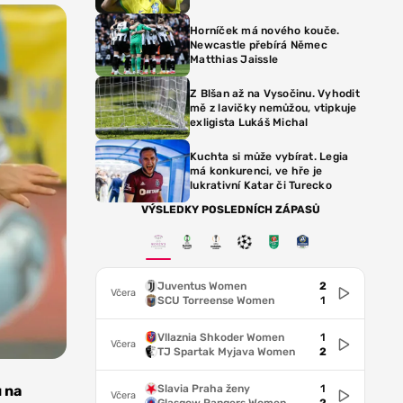
Horníček má nového kouče.
Newcastle přebírá Němec
Matthias Jaissle
Z Blšan až na Vysočinu. Vyhodit
mě z lavičky nemůžou, vtipkuje
exligista Lukáš Michal
Kuchta si může vybírat. Legia
má konkurenci, ve hře je
lukrativní Katar či Turecko
VÝSLEDKY POSLEDNÍCH ZÁPASŮ
Juventus Women
2
Včera
SCU Torreense Women
1
Vllaznia Shkoder Women
1
Včera
TJ Spartak Myjava Women
2
Slavia Praha ženy
1
 na
Včera