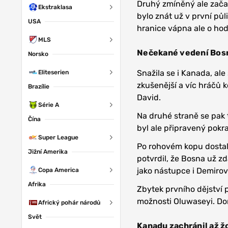
Druhý zmíněný ale začal
Ekstraklasa
bylo znát už v první pů
USA
hranice vápna ale o hodn
MLS
Nečekané vedení Bos
Norsko
Snažila se i Kanada, ale 
Eliteserien
zkušenější a víc hráčů 
Brazílie
David.
Série A
Na druhé straně se pak t
Čína
byl ale připravený pokr
Super League
Po rohovém kopu dostal 
Jižní Amerika
potvrdil, že Bosna už zd
jako nástupce i Demirovi
Copa America
Afrika
Zbytek prvního dějství p
možnosti Oluwaseyi. Dom
Africký pohár národů
Svět
Kanadu zachránil až žo