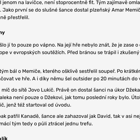
 jenom na lavičce, není stoprocentně fit. Tým zajímavě omlad
li. Jako první se do slušné šance dostal plzeňský Amar Memič
ě přestřelil.
ny
šlo jí to pouze po vápno. Na její hře nebylo znát, že je zase o 
kope v evropských soutěžích. Před bránou se trápil i zkušený
ým bál o Memiče, kterého ošklivě sestřelil soupeř. Po krátké
ačovat ve hře. A i díky němu šel outsider po 20 minutách do 
míč do sítě Jovo Lukič. Právě on dostal šanci na úkor Džeka
aleka není pouze o Džekovi, jak tomu poslední roky bylo. Úto
č, jenž též startoval od úvodu.
ak patřil Kanadě, šance ale zahazoval jak David, tak v asi ne
ácí tým tedy o půli ztrácel jednu trefu.
lík