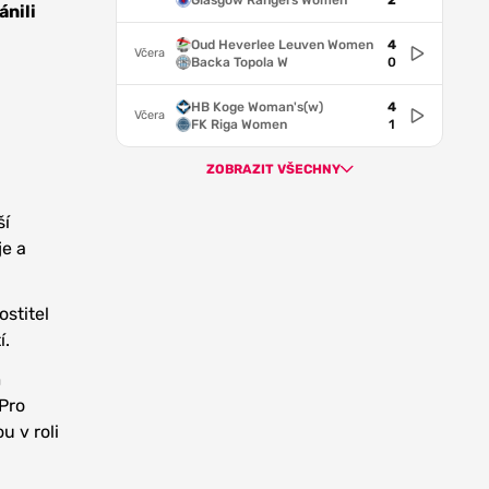
Glasgow Rangers Women
2
ánili
Oud Heverlee Leuven Women
4
Včera
Backa Topola W
0
HB Koge Woman's(w)
4
Včera
FK Riga Women
1
ZOBRAZIT VŠECHNY
ší
je a
ostitel
í.
m
Pro
u v roli