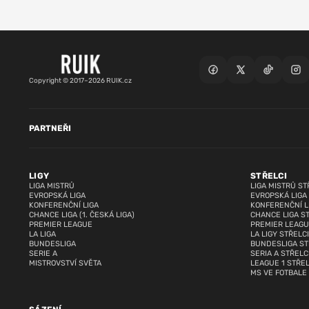
Copyright © 2017–2026 RUIK.cz
PARTNEŘI
LIGY
STŘELCI
LIGA MISTRŮ
LIGA MISTRŮ ST
EVROPSKÁ LIGA
EVROPSKÁ LIGA
KONFERENČNÍ LIGA
KONFERENČNÍ L
CHANCE LIGA (1. ČESKÁ LIGA)
CHANCE LIGA S
PREMIER LEAGUE
PREMIER LEAGU
LA LIGA
LA LIGY STŘELCI
BUNDESLIGA
BUNDESLIGA ST
SERIE A
SERIA A STŘELC
MISTROVSTVÍ SVĚTA
LEAGUE 1 STŘEL
MS VE FOTBALE