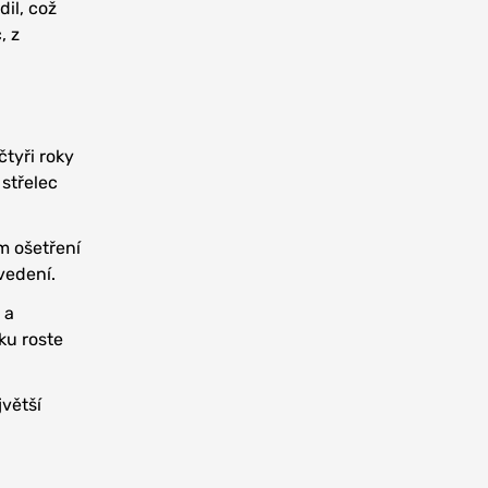
il, což
, z
čtyři roky
 střelec
m ošetření
vedení.
 a
ku roste
jvětší