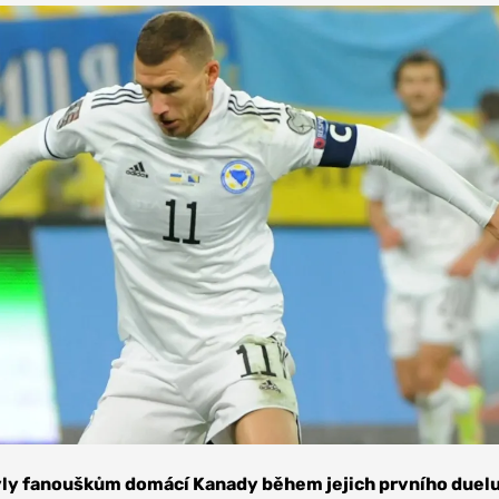
ly fanouškům domácí Kanady během jejich prvního duelu