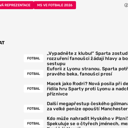
VÁ REPREZENTACE
MS VE FOTBALE 2026
AT
„Vypadněte z klubu!“ Sparta zostudi
rozzuření fanoušci žádají hlavy a boj
FOTBAL
sestupu
Euforii z Lyonu stranou. Sparta pot
pravého beka, fanoušci prosí
FOTBAL
Macek jako Rodri? Nová posila při 
řídila hru Sparty proti Lyonu a nadc
FOTBAL
příznivce
Další megapřestup českého gólmana
za velké peníze opouští Manchester
FOTBAL
Kdo může nahradit Hyského v Plzni
Spekuluje se o čtyřech jménech, mez
FOTBAL