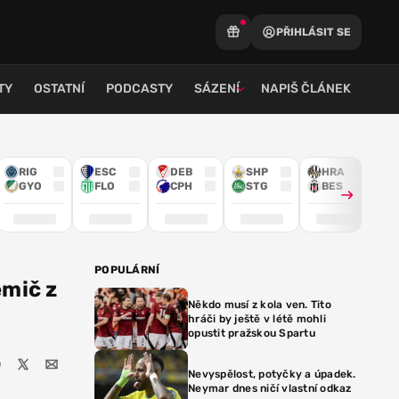
PŘIHLÁSIT SE
TY
OSTATNÍ
PODCASTY
SÁZENÍ
NAPIŠ ČLÁNEK
RIG
ESC
DEB
SHP
HRA
GYO
FLO
CPH
STG
BES
POPULÁRNÍ
emič z
Někdo musí z kola ven. Tito
hráči by ještě v létě mohli
opustit pražskou Spartu
Nevyspělost, potyčky a úpadek.
Neymar dnes ničí vlastní odkaz