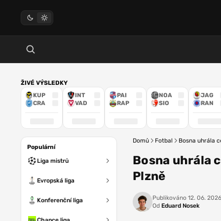
ŽIVÉ VÝSLEDKY
KUP
INT
PAI
NOA
JAG
CRA
VAD
RAP
SIO
RAN
Domů
Fotbal
Bosna uhrála c
Populární
Bosna uhrála 
Liga mistrů
Plzně
Evropská liga
Publikováno
12. 06. 2026
Konferenční liga
Od
Eduard Nosek
Chance liga