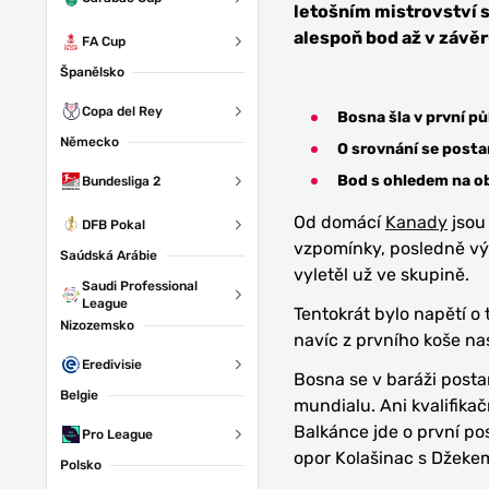
letošním mistrovství s
alespoň bod až v závěr
FA Cup
Španělsko
Copa del Rey
Bosna šla v první p
Německo
O srovnání se postar
Bod s ohledem na o
Bundesliga 2
Od domácí
Kanady
jsou 
DFB Pokal
vzpomínky, posledně vý
Saúdská Arábie
vyletěl už ve skupině.
Saudi Professional
League
Tentokrát bylo napětí o 
Nizozemsko
navíc z prvního koše na
Eredivisie
Bosna se v baráži postara
Belgie
mundialu. Ani kvalifika
Balkánce jde o první pos
Pro League
opor Kolašinac s Džeke
Polsko