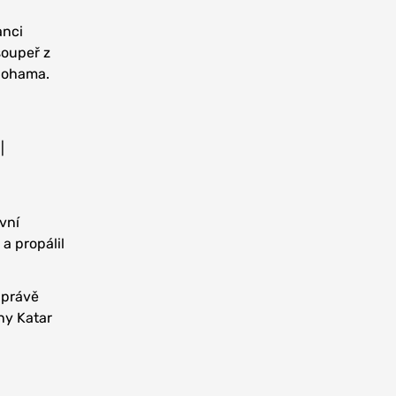
anci
soupeř z
 nohama.
|
vní
 a propálil
 právě
ny Katar