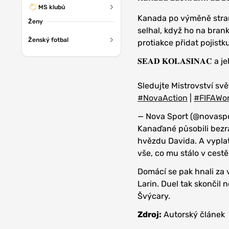
MS klubů
Kanada po výměně stran
Ženy
selhal, když ho na bran
Ženský fotbal
protiakce přidat pojist
𝐒𝐄𝐀𝐃 𝐊𝐎𝐋𝐀𝐒𝐈𝐍𝐀
Sledujte Mistrovství svě
#NovaAction
|
#FIFAWo
— Nova Sport (@novasp
Kanaďané působili bezra
hvězdu Davida. A vyplati
vše, co mu stálo v cestě
Domácí se pak hnali za
Larin. Duel tak skončil
Švýcary.
Zdroj:
Autorský článek