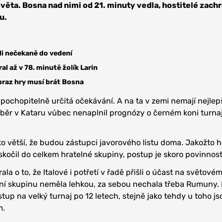
věta. Bosna nad nimi od 21. minuty vedla, hostitelé zachr
u.
ůli nečekaně do vedení
al až v 78. minutě žolík Larin
braz hry musí brát Bosna
pochopitelně určitá očekávání. A na ta v zemi nemají nejlep
běr v Kataru vůbec nenaplnil prognózy o černém koni turna
to větší, že budou zástupci javorového listu doma. Jakožto h
skočil do celkem hratelné skupiny, postup je skoro povinnost
la o to, že Italové i potřetí v řadě přišli o účast na světové
ční skupinu neměla lehkou, za sebou nechala třeba Rumuny. 
tup na velký turnaj po 12 letech, stejně jako tehdy u toho jso
m.