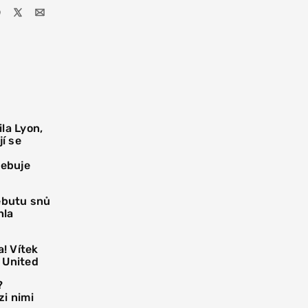
la Lyon,
í se
řebuje
debutu snů
hla
! Vítek
 United
?
i nimi