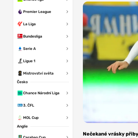
Premier League
La Liga
Bundesliga
Serie A
Ligue 1
Mistrovství světa
Česko
Chance Národní Liga
3. ČFL
MOL Cup
Anglie
Foto:
Depositphotos
Nečekané vrásky přiby
Carabao Cup