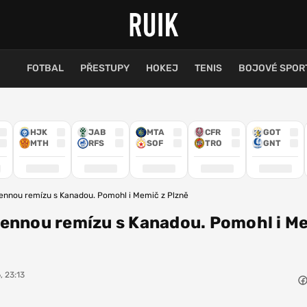
FOTBAL
PŘESTUPY
HOKEJ
TENIS
BOJOVÉ SPOR
HJK
JAB
MTA
CFR
GOT
MTH
RFS
SOF
TRO
GNT
ennou remízu s Kanadou. Pomohl i Memič z Plzně
cennou remízu s Kanadou. Pomohl i M
, 23:13