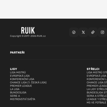
Copyright © 2017–2026 RUIK.cz
PARTNEŘI
LIGY
STŘELCI
LIGA MISTRŮ
LIGA MISTRŮ ST
EVROPSKÁ LIGA
EVROPSKÁ LIGA
KONFERENČNÍ LIGA
KONFERENČNÍ L
CHANCE LIGA (1. ČESKÁ LIGA)
CHANCE LIGA S
PREMIER LEAGUE
PREMIER LEAGU
LA LIGA
LA LIGY STŘELCI
BUNDESLIGA
BUNDESLIGA ST
SERIE A
SERIA A STŘELC
MISTROVSTVÍ SVĚTA
LEAGUE 1 STŘEL
MS VE FOTBALE