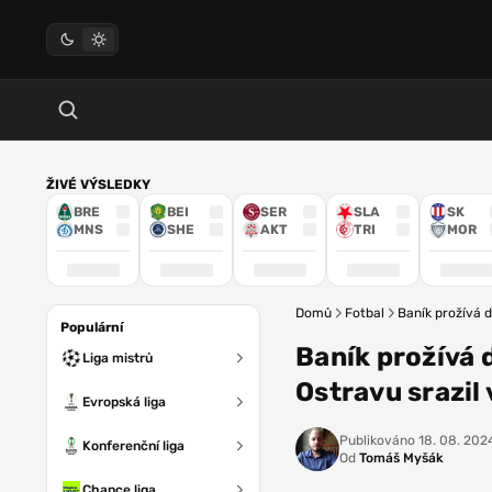
ŽIVÉ VÝSLEDKY
BRE
BEI
SER
SLA
SK
MNS
SHE
AKT
TRI
MOR
Domů
Fotbal
Baník prožívá d
Populární
Baník prožívá d
Liga mistrů
Ostravu srazil 
Evropská liga
Publikováno
18. 08. 2024
Konferenční liga
Od
Tomáš Myšák
Chance liga