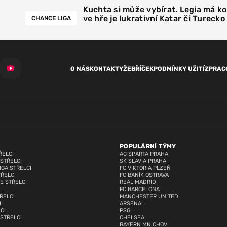
Kuchta si může vybírat. Legia má k
ve hře je lukrativní Katar či Turecko
CHANCE LIGA
O NÁS
KONTAKTY
ŽEBŘÍČEK
PODMÍNKY UŽITÍ
ZPRAC
POPULÁRNÍ TÝMY
ŘELCI
AC SPARTA PRAHA
 STŘELCI
SK SLAVIA PRAHA
IGA STŘELCI
FC VIKTORIA PLZEŇ
TŘELCI
FC BANÍK OSTRAVA
E STŘELCI
REAL MADRID
FC BARCELONA
ŘELCI
MANCHESTER UNITED
I
ARSENAL
CI
PSG
 STŘELCI
CHELSEA
BAYERN MNICHOV