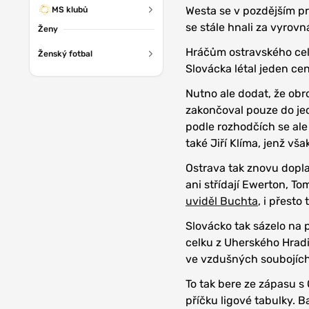
Westa se v pozdějším p
MS klubů
se stále hnali za vyrovn
Ženy
Hráčům ostravského cel
Ženský fotbal
Slovácka létal jeden ce
Nutno ale dodat, že obr
zakončoval pouze do je
podle rozhodčích se ale
také Jiří Klíma, jenž vš
Ostrava tak znovu doplat
ani střídají Ewerton, T
uviděl Buchta
, i přesto 
Slovácko tak sázelo na 
celku z Uherského Hradi
ve vzdušných soubojích,
To tak bere ze zápasu s
příčku ligové tabulky. 