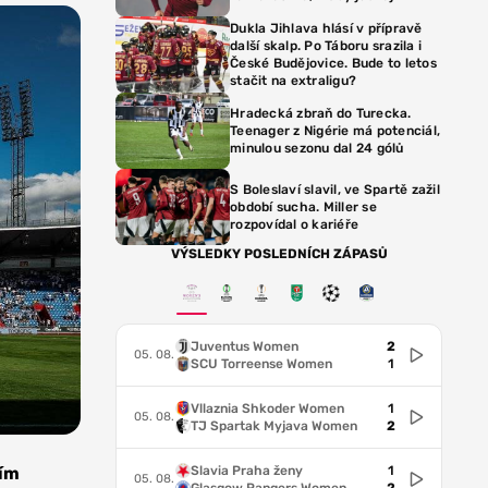
Dukla Jihlava hlásí v přípravě
další skalp. Po Táboru srazila i
České Budějovice. Bude to letos
stačit na extraligu?
Hradecká zbraň do Turecka.
Teenager z Nigérie má potenciál,
minulou sezonu dal 24 gólů
S Boleslaví slavil, ve Spartě zažil
období sucha. Miller se
rozpovídal o kariéře
VÝSLEDKY POSLEDNÍCH ZÁPASŮ
Juventus Women
2
05. 08.
SCU Torreense Women
1
Vllaznia Shkoder Women
1
05. 08.
TJ Spartak Myjava Women
2
Slavia Praha ženy
1
tím
05. 08.