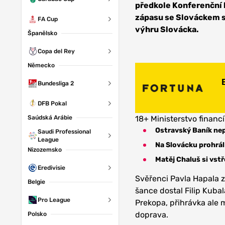
předkole Konferenční li
zápasu se Slováckem s
FA Cup
výhru Slovácka.
Španělsko
Copa del Rey
Německo
Bundesliga 2
DFB Pokal
Saúdská Arábie
18+ Ministerstvo financí
Ostravský Baník ne
Saudi Professional
League
Na Slovácku prohrál
Nizozemsko
Matěj Chaluš si vstř
Eredivisie
Svěřenci Pavla Hapala 
Belgie
šance dostal Filip Kubal
Pro League
Prekopa, přihrávka ale m
doprava.
Polsko