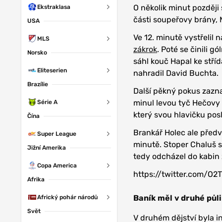
O několik minut později 
Ekstraklasa
části soupeřovy brány, 
USA
Ve 12. minutě vystřelil
MLS
zákrok
. Poté se činili 
Norsko
sáhl kouč Hapal ke stří
Eliteserien
nahradil David Buchta.
Brazílie
Další pěkný pokus zazn
minul levou tyč Hečovy 
Série A
který svou hlavičku pos
Čína
Brankář Holec ale předve
Super League
minutě. Stoper Chaluš si
Jižní Amerika
tedy odcházel do kabin 
Copa America
https://twitter.com/O
Afrika
Baník měl v druhé půli
Africký pohár národů
Svět
V druhém dějství byla i