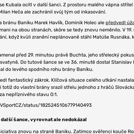
se Kubala ocitl v další šanci. Z prostoru malého vápna stříle
Milan Heča ale zachránil svůj tým od inkasování.
 na bránu Baníku Marek Havlík, Dominik Holec ale
předvedl úž
gólmani na obou stranách, skóre se tedy znovu neměnilo. V 19.
dání, když kvůli zranění neplánovaně stáhl Matúše Rusnáka, 
amenal před 29. minutou právě Buchta, jeho střelecký poku
svatyně. Do tutové šance se ve 36. minutě dostal Stanisla
lal do levého spodního rohu brány Baníku.
dl fantastický zákrok. Klíčová situace celého utkání nastala
 totiž do vlastní brány srazil střelu jednoho z hráčů Slováck
za nepříznivého stavu 0:1.
2TVSportCZ/status/1825245106779140493
 další šance, vyrovnat ale nedokázal
niciativa znovu na straně Baníku. Zatímco svěřenci kouče 