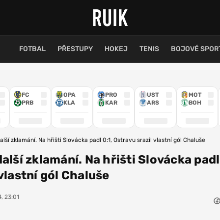
FOTBAL
PŘESTUPY
HOKEJ
TENIS
BOJOVÉ SPOR
FC
OPA
PRO
UST
MOT
PRB
KLA
KAR
ARS
BOH
alší zklamání. Na hřišti Slovácka padl 0:1, Ostravu srazil vlastní gól Chaluše
alší zklamání. Na hřišti Slovácka padl
vlastní gól Chaluše
, 23:01