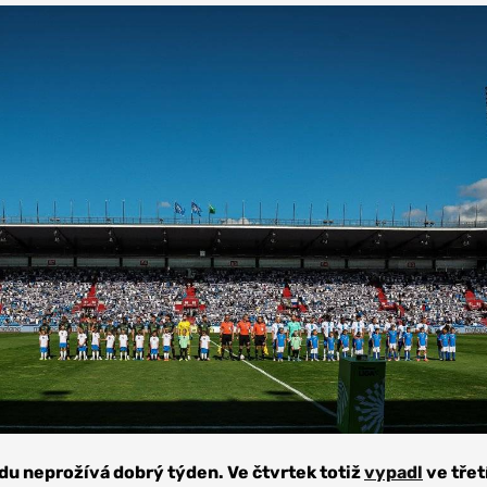
du neprožívá dobrý týden. Ve čtvrtek totiž
vypadl
ve tře