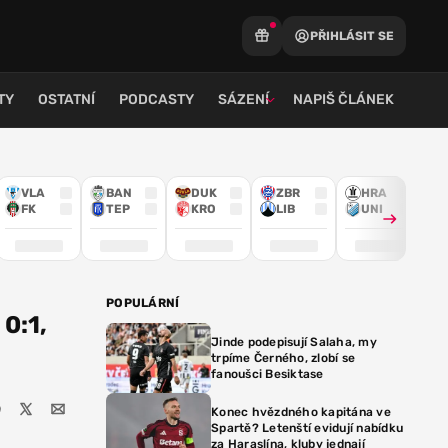
PŘIHLÁSIT SE
TY
OSTATNÍ
PODCASTY
SÁZENÍ
NAPIŠ ČLÁNEK
VLA
BAN
DUK
ZBR
HRA
FK
TEP
KRO
LIB
UNI
POPULÁRNÍ
 0:1,
Jinde podepisují Salaha, my
trpíme Černého, zlobí se
fanoušci Besiktase
Konec hvězdného kapitána ve
Spartě? Letenští evidují nabídku
za Haraslína, kluby jednají