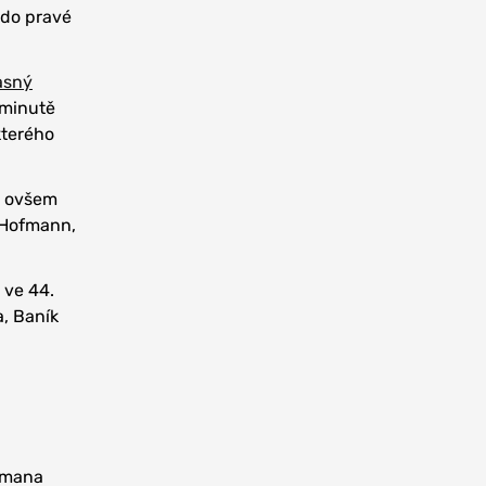
l do pravé
asný
 minutě
kterého
s ovšem
v Hofmann,
 ve 44.
a, Baník
Romana