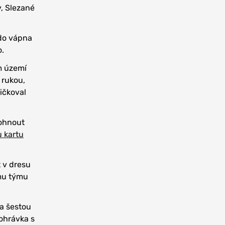
, Slezané
 do vápna
o.
m území
 rukou,
ičkoval
pohnout
u kartu
t v dresu
ému týmu
na šestou
dohrávka s