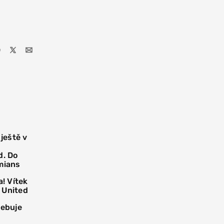
 ještě v
d. Do
mians
! Vítek
 United
řebuje