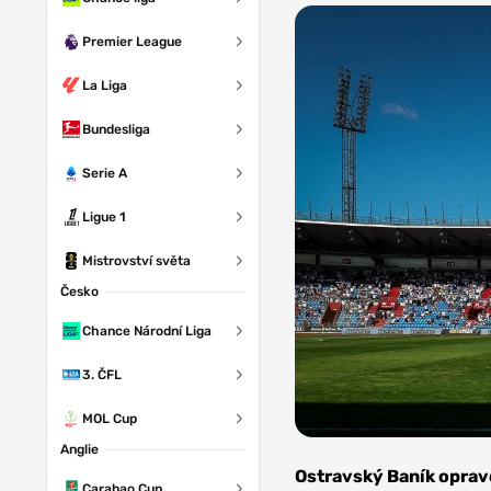
Premier League
La Liga
Bundesliga
Serie A
Ligue 1
Mistrovství světa
Česko
Chance Národní Liga
3. ČFL
MOL Cup
Anglie
Foto: FK
Jablonec
Ostravský Baník oprav
Carabao Cup