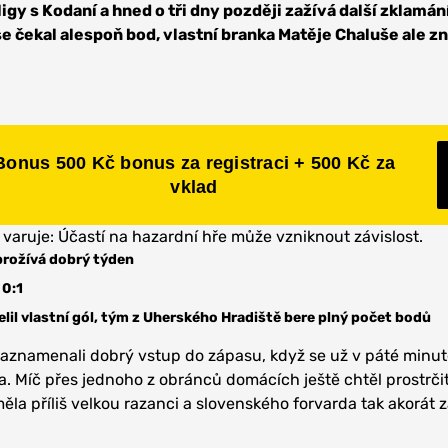
gy s Kodaní a hned o tři dny později zažívá další zklamán
e čekal alespoň bod, vlastní branka Matěje Chaluše ale 
Bonus 500 Kč bonus za registraci + 500 Kč za
vklad
 varuje: Účastí na hazardní hře může vzniknout závislost.
prožívá dobrý týden
 0:1
elil vlastní gól, tým z Uherského Hradiště bere plný počet bodů
zaznamenali dobrý vstup do zápasu, když se už v páté minut
a. Míč přes jednoho z obránců domácích ještě chtěl prostrčit
ěla příliš velkou razanci a slovenského forvarda tak akorát 