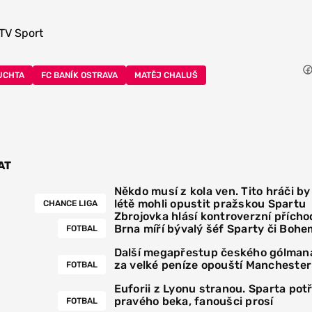
TV Sport
UCHTA
FC BANÍK OSTRAVA
MATĚJ CHALUŠ
AT
Někdo musí z kola ven. Tito hráči by
létě mohli opustit pražskou Spartu
CHANCE LIGA
Zbrojovka hlásí kontroverzní přícho
Brna míří bývalý šéf Sparty či Bohe
FOTBAL
Další megapřestup českého gólmana
za velké peníze opouští Manchester
FOTBAL
Euforii z Lyonu stranou. Sparta pot
pravého beka, fanoušci prosí
FOTBAL