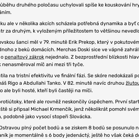
růběhu druhého poločasu uchylovali spíše ke kouskování hry
áním.
ku ale v několika akcích scházela potřebná dynamika a byť
ntr za druhým, k vyloženým příležitostem to většinou nevedl
ovskou šanci měl v 79. minutě Erik Prekop, který v pokutové
dnoho z beků domácích. Merchas Doski sice ve vápně zahrál
 o
penaltový zákrok
nejednalo. Z bezprostřední blízkosti hlav
ak nenasměroval míč ani mezi tři tyče.
ila na tristní efektivitu ve finální fázi. Se skóre nedokázali 
omáš Rigo a Abdullahi Tanko. V 82. minutě navíc druhou
žluto
to ale byli hosté, kteří byli častěji na míči.
protiútoky, které ale rovněž neskončily úspěchem. První star
ště si připsal Michael Krmenčík, jenž několikrát pomohl sv
 podobně jako vysocí stopeři Slovácka.
 Ostravou plný počet bodů a se ziskem 8 bodů se posunulo 
Baník je momentálně s 6 body jedenáctý, ještě ho však čeká 