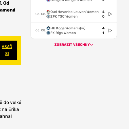
Glasgow Rangers Women
2
í. Od
znamená
Oud Heverlee Leuven Women
4
05. 08.
ZFK TSC Women
0
HB Koge Woman's(w)
4
05. 08.
FK Riga Women
1
ZOBRAZIT VŠECHNY
VSAĎ
SI
ě do velké
 na Erika
zahnal