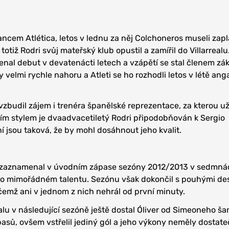
ancem Atlética, letos v lednu za něj Colchoneros museli zapl
totiž Rodri svůj mateřský klub opustil a zamířil do Villarrealu
nal debut v devatenácti letech a vzápětí se stal členem zák
 velmi rychle nahoru a Atleti se ho rozhodli letos v létě an
budil zájem i trenéra španělské reprezentace, za kterou u
ím stylem je dvaadvacetiletý Rodri připodobňován k Sergio
 jsou taková, že by mohl dosáhnout jeho kvalit.
s zaznamenal v úvodním zápase sezóny 2012/2013 v sedmnác
eho mimořádném talentu. Sezónu však dokončil s pouhými des
emž ani v jednom z nich nehrál od první minuty.
alu v následující sezóně ještě dostal Óliver od Simeoneho ša
pasů, ovšem vstřelil jediný gól a jeho výkony neměly dostat