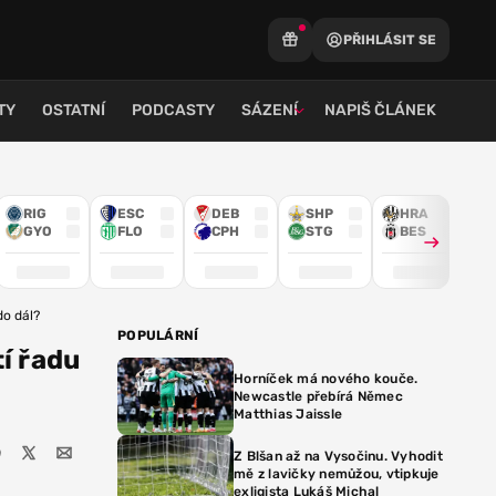
PŘIHLÁSIT SE
TY
OSTATNÍ
PODCASTY
SÁZENÍ
NAPIŠ ČLÁNEK
RIG
ESC
DEB
SHP
HRA
GYO
FLO
CPH
STG
BES
do dál?
POPULÁRNÍ
í řadu
Horníček má nového kouče.
Newcastle přebírá Němec
Matthias Jaissle
Z Blšan až na Vysočinu. Vyhodit
mě z lavičky nemůžou, vtipkuje
exligista Lukáš Michal