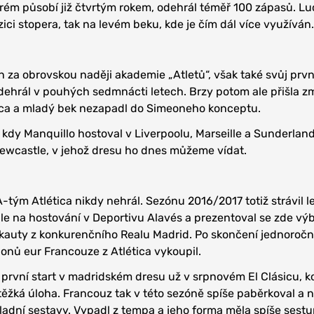
terém působí již čtvrtým rokem, odehrál téměř 100 zápasů. L
ici stopera, tak na levém beku, kde je čím dál více využíván.
 za obrovskou naději akademie „Atletů“, však také svůj prvn
dehrál v pouhých sedmnácti letech. Brzy potom ale přišla 
ica a mladý bek nezapadl do Simeoneho konceptu.
 kdy Manquillo hostoval v Liverpoolu, Marseille a Sunderlan
Newcastle, v jehož dresu ho dnes můžeme vídat.
-tým Atlética nikdy nehrál. Sezónu 2016/2017 totiž strávil l
le na hostování v Deportivu Alavés a prezentoval se zde vý
skauty z konkurenčního Realu Madrid. Po skončení jednoročn
lonů eur Francouze z Atlética vykoupil.
ůj první start v madridském dresu už v srpnovém El Clásicu, 
 těžká úloha. Francouz tak v této sezóně spíše paběrkoval a
ladní sestavy. Vypadl z tempa a jeho forma měla spíše sest