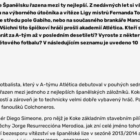
e Španělsku řazena mezi ty nejlepší. Z nedávných let si v
 na výborného útočníka a vítěze Ligy mistrů Fernanda To
e středu pole Gabiho, nebo na současného brankáře Man
šichni tito špičkoví hráči prošli akademií Atlética. Kteří 
hrát za A-tým až v posledním desetiletí? Vyroste z někte
světového fotbalu? V následujícím seznamu je uvedeno 10
fotbalista, který v A-týmu Atlética debutoval v pouhých se
i řazen mezi jednoho z nejlepších španělských záložníků. Kok
ostí a zároveň je to technicky velmi dobře vybavený hráč. Pa
ty fanoušků Colchoneros.
nér Diego Simeone, pro nějž je Koke základním stavebním pil
ěchy Jorge Resurreccióna Merodioa, jak zní celé jméno toho
í bezesporu vítězství ve španělské lize v sezóně 2013/2014 