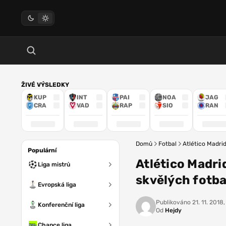
ŽIVÉ VÝSLEDKY
KUP
INT
PAI
NOA
JAG
CRA
VAD
RAP
SIO
RAN
Domů
Fotbal
Atlético Madrid
Populární
Atlético Madri
Liga mistrů
skvělých fotba
Evropská liga
Publikováno
21. 11. 2018,
Konferenční liga
Od
Hejdy
Chance liga