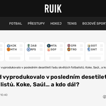
FOTBAL
PŘESTUPY
HOKEJ
TENIS
BOJOVÉ SPOR
HJK
JAB
MTA
CFR
GOT
MTH
RFS
SOF
TRO
GNT
 vyprodukovalo v posledním desetiletí řadu skvělých fotbalistů. Koke, Saúl… a k
d vyprodukovalo v posledním desetilet
listů. Koke, Saúl… a kdo dál?
 10:40