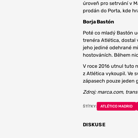
úroveň pro setrvání v Ma
prodán do Porta, kde hra
Borja Bastón
Poté co mladý Bastón 
trenéra Atlética, dostal
jeho jediné odehrané min
hostováních. Během nich
V roce 2016 utnul tuto 
z Atlética vykoupil. Ve 
zápasech pouze jeden gó
Zdroj: marca.com, trans
ŠTÍTKY:
ATLÉTICO MADRID
DISKUSE