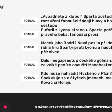
AT
„Vypadněte z klubu!“ Sparta zostudi
rozzuření fanoušci žádají hlavy a boj
FOTBAL
sestupu
Euforii z Lyonu stranou. Sparta pot
pravého beka, fanoušci prosí
FOTBAL
Macek jako Rodri? Nová posila při 
řídila hru Sparty proti Lyonu a nadc
FOTBAL
příznivce
Další megapřestup českého gólmana
za velké peníze opouští Manchester
FOTBAL
Kdo může nahradit Hyského v Plzni
Spekuluje se o čtyřech jménech, mez
FOTBAL
Kováč či Horejš
O NÁS
KONTAKTY
ŽEBŘÍČEK
PODMÍNKY UŽITÍ
ZPRAC