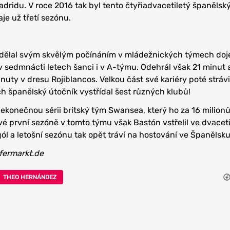
dridu. V roce 2016 tak byl tento čtyřiadvacetiletý španělský
je už třetí sezónu.
udělal svým skvělým počínáním v mládežnických týmech do
 v sedmnácti letech šanci i v A-týmu. Odehrál však 21 minut a
uty v dresu Rojiblancos. Velkou část své kariéry poté strávi
 španělský útočník vystřídal šest různých klubů!
nekonečnou sérii britský tým Swansea, který ho za 16 milionů
své první sezóně v tomto týmu však Bastón vstřelil ve dvacet
l a letošní sezónu tak opět tráví na hostování ve Španělsku
fermarkt.de
THEO HERNÁNDEZ