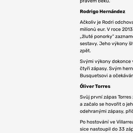
pravém beku.
Rodrigo Hernández
Ačkoliv je Rodri odchov
milionů eur. V roce 2013 
„žluté ponorky“ zazname
sestavy. Jeho výkony šly
zpět.
Svými výkony dokonce vz
čtyři zápasy. Svým hern
Busquetsovi a očekávání
Óliver Torres
Svůj první zápas Torre
a začalo se hovořit o j
odehranými zápasy, přič
Po hostování ve Villarre
sice nastoupil do 33 zá