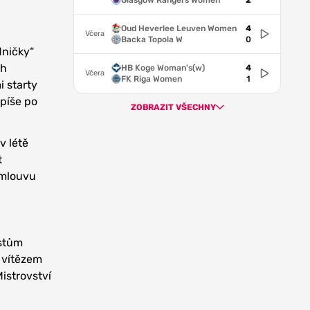
Glasgow Rangers Women
2
Oud Heverlee Leuven Women
4
Včera
Backa Topola W
0
dničky“
ch
HB Koge Woman's(w)
4
Včera
FK Riga Women
1
i starty
spíše po
ZOBRAZIT VŠECHNY
v létě
t
smlouvu
istům
 vítězem
istrovství