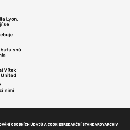
la Lyon,
í se
řebuje
debutu snů
hla
! Vítek
 United
?
i nimi
OVÁNÍ OSOBNÍCH ÚDAJŮ A COOKIES
REDAKČNÍ STANDARDY
ARCHIV