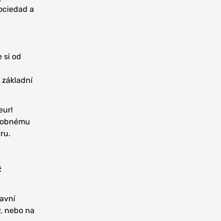
Sociedad a
 si od
 základní
.
eur!
ásobnému
ru.
ž
lavní
y, nebo na