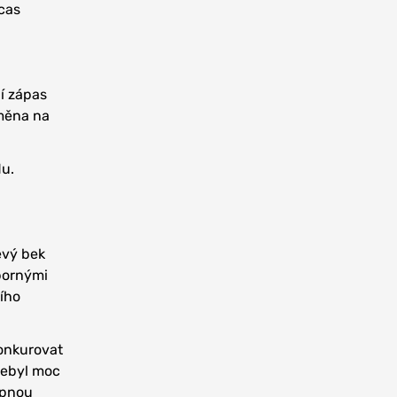
ucas
í zápas
změna na
du.
evý bek
bornými
ího
konkurovat
 nebyl moc
upnou