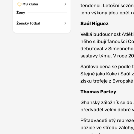
MS klubů
tendenci. Letošní sezón
jeho výkony jdou opět 
Ženy
Saúl Níguez
Ženský fotbal
Velká budoucnost Atlétic
něho slibují fanoušci Co
debutoval v Simeoneho 
sestavy týmu. V roce 20
Saúlova cena se podle 
Stejně jako Koke i Saúl
zisku trofeje z Evropsk
Thomas Partey
Ghanský záložník se do 
předváděl velmi dobré 
Pětadvacetiletý repreze
pozice ve středu zálohy