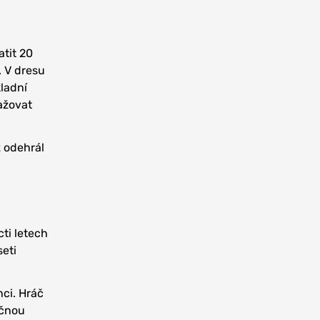
atit 20
. V dresu
ladní
gažovat
ž odehrál
ti letech
eti
nci. Hráč
ečnou