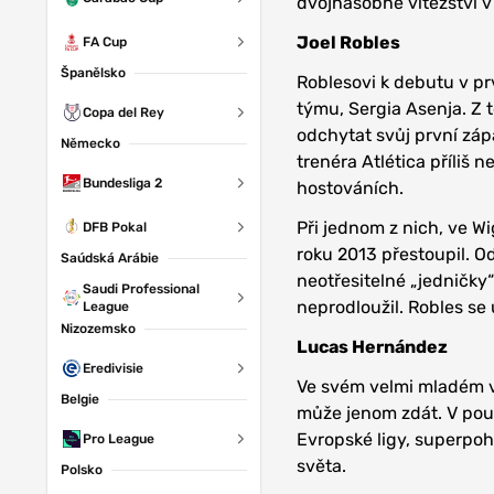
dvojnásobné vítězství v
Joel Robles
FA Cup
Španělsko
Roblesovi k debutu v pr
týmu, Sergia Asenja. Z 
Copa del Rey
odchytat svůj první záp
Německo
trenéra Atlética příliš
Bundesliga 2
hostováních.
Při jednom z nich, ve W
DFB Pokal
roku 2013 přestoupil. O
Saúdská Arábie
neotřesitelné „jedničk
Saudi Professional
neprodloužil. Robles se
League
Nizozemsko
Lucas Hernández
Eredivisie
Ve svém velmi mladém v
Belgie
může jenom zdát. V pou
Evropské ligy, superpohá
Pro League
světa.
Polsko