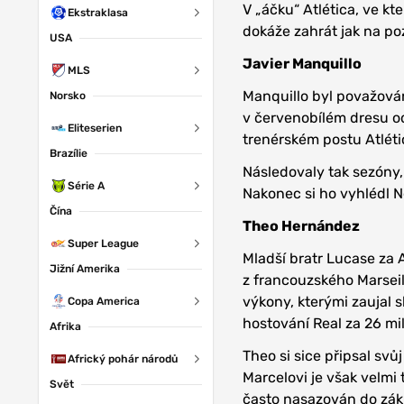
V „áčku“ Atlética, ve k
Ekstraklasa
dokáže zahrát jak na poz
USA
Javier Manquillo
MLS
Manquillo byl považován
Norsko
v červenobílém dresu o
Eliteserien
trenérském postu Atlét
Brazílie
Následovaly tak sezóny,
Série A
Nakonec si ho vyhlédl 
Čína
Theo Hernández
Super League
Mladší bratr Lucase za A
Jižní Amerika
z francouzského Marseil
výkony, kterými zaujal 
Copa America
hostování Real za 26 mi
Afrika
Theo si sice připsal sv
Africký pohár národů
Marcelovi je však velmi
Svět
často nasazován do zák