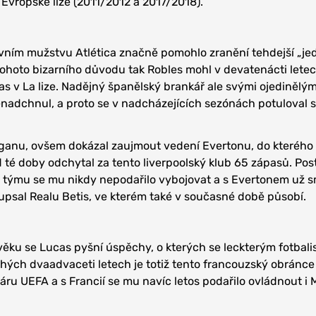
 Evropské lize (2011/2012 a 2017/2018).
vním mužstvu Atlética značně pomohlo zranění tehdejší „je
tohoto bizarního důvodu tak Robles mohl v devatenácti lete
as v La lize. Nadějný španělský brankář ale svými ojedinělým
 nenadchnul, a proto se v nadcházejících sezónách potuloval 
iganu, ovšem dokázal zaujmout vedení Evertonu, do kterého 
d té doby odchytal za tento liverpoolský klub 65 zápasů. Pos
y“ týmu se mu nikdy nepodařilo vybojovat a s Evertonem už 
 upsal Realu Betis, ve kterém také v současné době působí.
ěku se Lucas pyšní úspěchy, o kterých se leckterým fotbal
hých dvaadvaceti letech je totiž tento francouzský obránce
ru UEFA a s Francií se mu navíc letos podařilo ovládnout i M