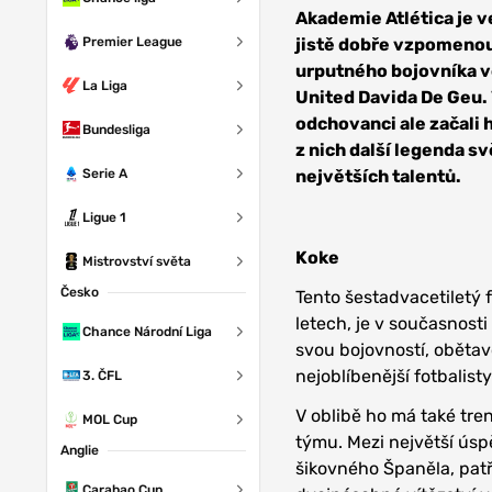
Akademie Atlética je v
Premier League
jistě dobře vzpomenou
urputného bojovníka v
La Liga
United Davida De Geu. V
odchovanci ale začali 
Bundesliga
z nich další legenda 
Serie A
největších talentů.
Ligue 1
Koke
Mistrovství světa
Česko
Tento šestadvacetiletý 
letech, je v současnost
Chance Národní Liga
svou bojovností, obětav
nejoblíbenější fotbalis
3. ČFL
V oblibě ho má také tre
MOL Cup
týmu. Mezi největší úsp
Anglie
šikovného Španěla, patř
Carabao Cup