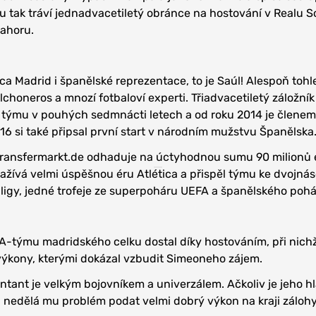
u tak tráví jednadvacetiletý obránce na hostování v Realu 
nahoru.
a Madrid i španělské reprezentace, to je Saúl! Alespoň tohle
lchoneros a mnozí fotbaloví experti. Třiadvacetiletý záložník
týmu v pouhých sedmnácti letech a od roku 2014 je členem
16 si také připsal první start v národním mužstvu Španělska
transfermarkt.de odhaduje na úctyhodnou sumu 90 milionů 
 zažívá velmi úspěšnou éru Atlética a přispěl týmu ke dvojn
é ligy, jedné trofeje ze superpoháru UEFA a španělského pohá
A-týmu madridského celku dostal díky hostováním, při nich
výkony, kterými dokázal vzbudit Simeoneho zájem.
ntant je velkým bojovníkem a univerzálem. Ačkoliv je jeho h
, nedělá mu problém podat velmi dobrý výkon na kraji záloh