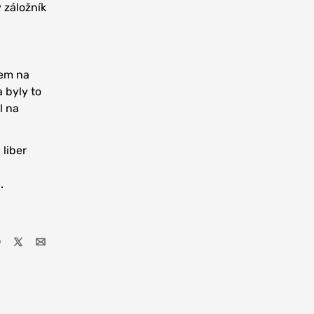
 záložník
jem na
 byly to
l na
 liber
i
.