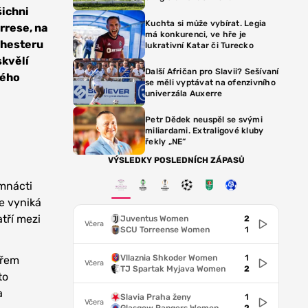
šichni
Kuchta si může vybírat. Legia
rrese, na
má konkurenci, ve hře je
chesteru
lukrativní Katar či Turecko
skvělí
Další Afričan pro Slavii? Sešívaní
rého
se měli vyptávat na ofenzivního
univerzála Auxerre
Petr Dědek neuspěl se svými
miliardami. Extraligové kluby
řekly „NE“
VÝSLEDKY POSLEDNÍCH ZÁPASŮ
dmnácti
e vyniká
tří mezi
Juventus Women
2
Včera
SCU Torreense Women
1
Vllaznia Shkoder Women
1
ířem
Včera
TJ Spartak Myjava Women
2
to
a
Slavia Praha ženy
1
Včera