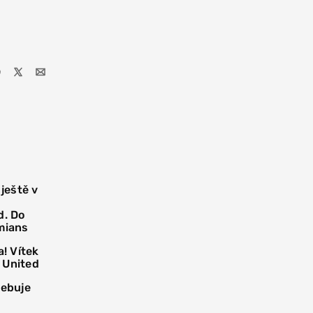
 ještě v
d. Do
mians
! Vítek
 United
řebuje