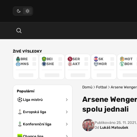
ŽIVÉ VÝSLEDKY
BRE
BEI
SER
SK
MOT
MNS
SHE
AKT
MOR
BOH
Domů
Fotbal
Arsene Wenger z
Populární
Arsene Wenger 
Liga mistrů
spolu jednali
Evropská liga
Publikováno
25. 11. 2021,
Konferenční liga
Od
Lukáš Matoušek
Chance liga