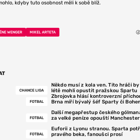
hlo, kdyby tuto osobnost měli k sobě blíž.
ÉNE WENGER
MIKEL ARTETA
AT
Někdo musí z kola ven. Tito hráči by
létě mohli opustit pražskou Spartu
CHANCE LIGA
Zbrojovka hlásí kontroverzní přícho
Brna míří bývalý šéf Sparty či Bohe
FOTBAL
Další megapřestup českého gólmana
za velké peníze opouští Manchester
FOTBAL
Euforii z Lyonu stranou. Sparta pot
pravého beka, fanoušci prosí
FOTBAL