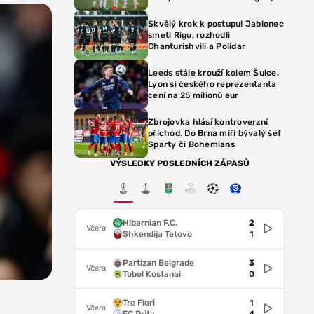
Skvělý krok k postupu! Jablonec
smetl Rigu, rozhodli
Chanturishvili a Polidar
Leeds stále krouží kolem Šulce.
Lyon si českého reprezentanta
cení na 25 milionů eur
Zbrojovka hlásí kontroverzní
příchod. Do Brna míří bývalý šéf
Sparty či Bohemians
VÝSLEDKY POSLEDNÍCH ZÁPASŮ
Hibernian F.C.
2
Včera
Shkendija Tetovo
1
Partizan Belgrade
3
Včera
Tobol Kostanai
0
Tre Fiori
1
Včera