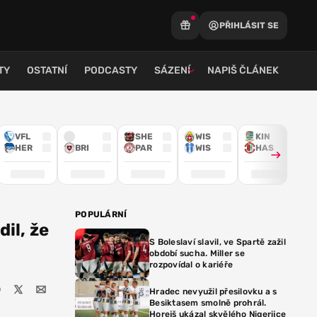
PŘIHLÁSIT SE
TY
OSTATNÍ
PODCASTY
SÁZENÍ
NAPIŠ ČLÁNEK
VFL
SHE
WIS
KIN
HER
BRI
PAR
WIS
HAS
POPULÁRNÍ
il, že
S Boleslaví slavil, ve Spartě zažil
období sucha. Miller se
rozpovídal o kariéře
Hradec nevyužil přesilovku a s
Besiktasem smolně prohrál.
Horejš ukázal skvělého Nigerijce