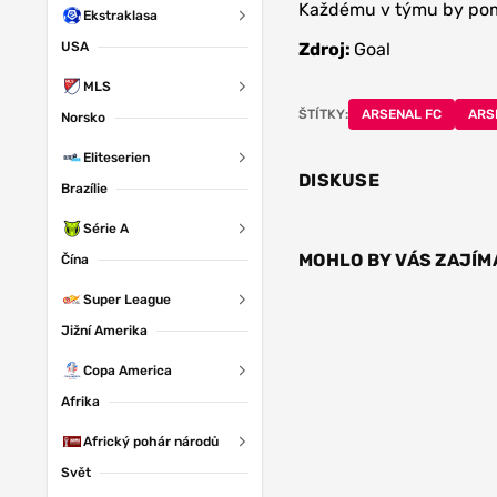
Každému v týmu by pomo
Ekstraklasa
USA
Zdroj:
Goal
MLS
ŠTÍTKY:
ARSENAL FC
ARS
Norsko
Eliteserien
DISKUSE
Brazílie
Série A
MOHLO BY VÁS ZAJÍM
Čína
Super League
Jižní Amerika
Copa America
Afrika
Africký pohár národů
Svět