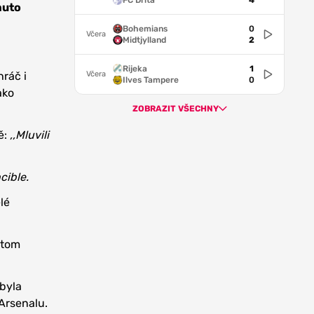
FC Drita
4
muto
Bohemians
0
Včera
Midtjylland
2
Rijeka
1
Včera
hráč i
Ilves Tampere
0
ako
ZOBRAZIT VŠECHNY
ě:
‚‚Mluvili
cible.
lé
 tom
 byla
Arsenalu.