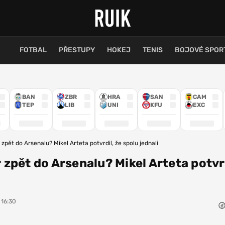
FOTBAL
PŘESTUPY
HOKEJ
TENIS
BOJOVÉ SPOR
BAN
ZBR
HRA
SAN
CAM
TEP
LIB
UNI
KFU
EXC
pět do Arsenalu? Mikel Arteta potvrdil, že spolu jednali
zpět do Arsenalu? Mikel Arteta potvrd
 16:30