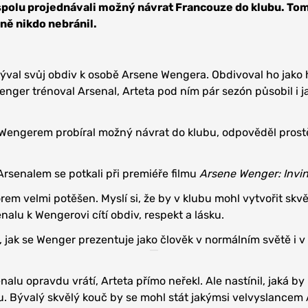
polu projednávali možný návrat Francouze do klubu. To
ně nikdo nebránil.
rýval svůj obdiv k osobě Arsene Wengera. Obdivoval ho jako 
enger trénoval Arsenal, Arteta pod ním pár sezón působil i j
s Wengerem probíral možný návrat do klubu, odpověděl prost
Arsenalem se potkali při premiéře filmu
Arsene Wenger: Invin
rem velmi potěšen. Myslí si, že by v klubu mohl vytvořit skvě
enalu k Wengerovi cítí obdiv, respekt a lásku.
, jak se Wenger prezentuje jako člověk v normálním světě i v
alu opravdu vrátí, Arteta přímo neřekl. Ale nastínil, jaká by
. Bývalý skvělý kouč by se mohl stát jakýmsi velvyslancem 