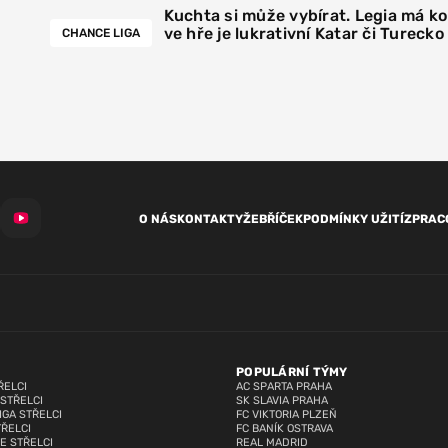
Kuchta si může vybírat. Legia má k
ve hře je lukrativní Katar či Turecko
CHANCE LIGA
O NÁS
KONTAKTY
ŽEBŘÍČEK
PODMÍNKY UŽITÍ
ZPRAC
POPULÁRNÍ TÝMY
ŘELCI
AC SPARTA PRAHA
 STŘELCI
SK SLAVIA PRAHA
IGA STŘELCI
FC VIKTORIA PLZEŇ
TŘELCI
FC BANÍK OSTRAVA
E STŘELCI
REAL MADRID