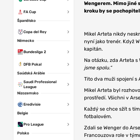
Wengerem. Mimo jiné s
kroku by se pochopitel
FA Cup
Španělsko
Copa del Rey
Mikel Arteta nikdy nesk
Německo
nyní jako trenér. Když W
kapitán.
Bundesliga 2
Na otázku, zda Arteta 
DFB Pokal
jsme spolu.“
Saúdská Arábie
Tito dva muži spojení s 
Saudi Professional
League
Mikel Arteta byl rozhovo
Nizozemsko
prostředí. Všichni v Ars
Eredivisie
Každý se chce sžít s tím
Belgie
fotbalovém.
Pro League
Zdali se Wenger do Arsen
Polsko
Francouzova role v týmu