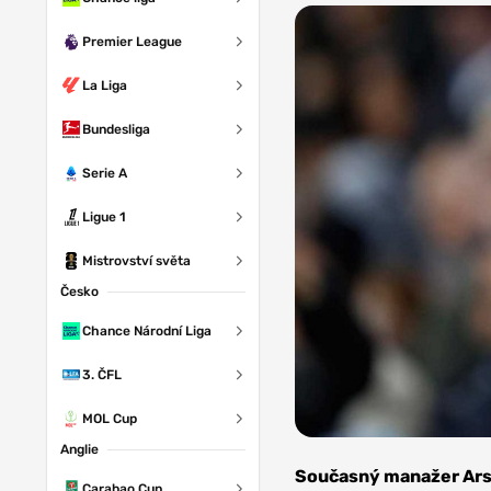
Premier League
La Liga
Bundesliga
Serie A
Ligue 1
Mistrovství světa
Česko
Chance Národní Liga
3. ČFL
MOL Cup
Anglie
Zdroj:
Crystal
Současný manažer Arse
Palace
Carabao Cup