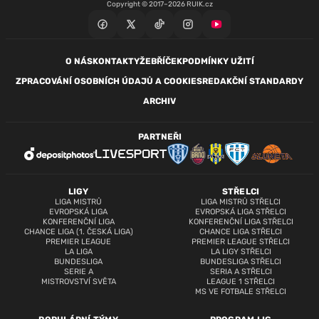
Copyright © 2017–2026 RUIK.cz
O NÁS
KONTAKTY
ŽEBŘÍČEK
PODMÍNKY UŽITÍ
ZPRACOVÁNÍ OSOBNÍCH ÚDAJŮ A COOKIES
REDAKČNÍ STANDARDY
ARCHIV
PARTNEŘI
LIGY
STŘELCI
LIGA MISTRŮ
LIGA MISTRŮ STŘELCI
EVROPSKÁ LIGA
EVROPSKÁ LIGA STŘELCI
KONFERENČNÍ LIGA
KONFERENČNÍ LIGA STŘELCI
CHANCE LIGA (1. ČESKÁ LIGA)
CHANCE LIGA STŘELCI
PREMIER LEAGUE
PREMIER LEAGUE STŘELCI
LA LIGA
LA LIGY STŘELCI
BUNDESLIGA
BUNDESLIGA STŘELCI
SERIE A
SERIA A STŘELCI
MISTROVSTVÍ SVĚTA
LEAGUE 1 STŘELCI
MS VE FOTBALE STŘELCI