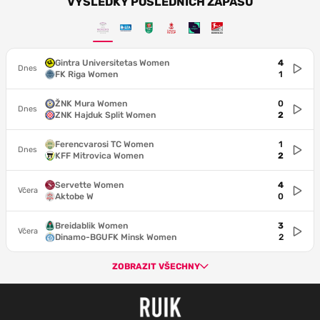
VÝSLEDKY POSLEDNÍCH ZÁPASŮ
Gintra Universitetas Women
4
Dnes
FK Riga Women
1
ŽNK Mura Women
0
Dnes
ZNK Hajduk Split Women
2
Ferencvarosi TC Women
1
Dnes
KFF Mitrovica Women
2
Servette Women
4
Včera
Aktobe W
0
Breidablik Women
3
Včera
Dinamo-BGUFK Minsk Women
2
ZOBRAZIT VŠECHNY