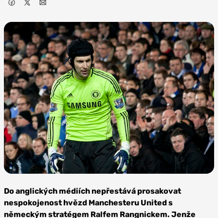
Zdroj: Andrea Sartorati,
Flickr, CC BY 2.0
Do anglických médiích nepřestává prosakovat
nespokojenost hvězd Manchesteru United s
německým stratégem Ralfem Rangnickem. Jenže