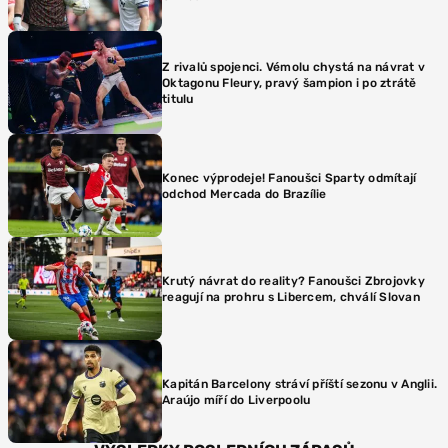
Z rivalů spojenci. Vémolu chystá na návrat v
Oktagonu Fleury, pravý šampion i po ztrátě
titulu
Konec výprodeje! Fanoušci Sparty odmítají
odchod Mercada do Brazílie
Krutý návrat do reality? Fanoušci Zbrojovky
reagují na prohru s Libercem, chválí Slovan
Kapitán Barcelony stráví příští sezonu v Anglii.
Araújo míří do Liverpoolu