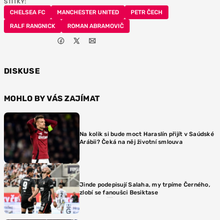
ŠTÍTKY:
CHELSEA FC
MANCHESTER UNITED
PETR ČECH
RALF RANGNICK
ROMAN ABRAMOVIČ
DISKUSE
MOHLO BY VÁS ZAJÍMAT
Na kolik si bude moct Haraslín přijít v Saúdské
Arábii? Čeká na něj životní smlouva
Jinde podepisují Salaha, my trpíme Černého,
zlobí se fanoušci Besiktase