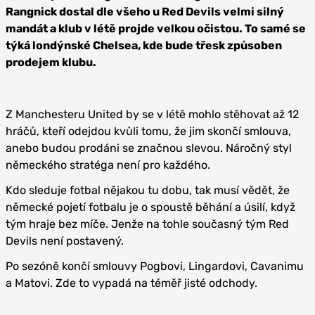
Rangnick dostal dle všeho u Red Devils velmi silný
mandát a klub v létě projde velkou očistou. To samé se
týká londýnské Chelsea, kde bude třesk způsoben
prodejem klubu.
Z Manchesteru United by se v létě mohlo stěhovat až 12
hráčů, kteří odejdou kvůli tomu, že jim skončí smlouva,
anebo budou prodáni se značnou slevou. Náročný styl
německého stratéga není pro každého.
Kdo sleduje fotbal nějakou tu dobu, tak musí vědět, že
německé pojetí fotbalu je o spoustě běhání a úsilí, když
tým hraje bez míče. Jenže na tohle současný tým Red
Devils není postavený.
Po sezóně končí smlouvy Pogbovi, Lingardovi, Cavanimu
a Matovi. Zde to vypadá na téměř jisté odchody.