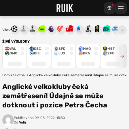
Vše
Liga mistrů
Evropská liga
Konferenční liga
Chance liga
Premier League
La Liga
Bundesliga
Serie A
Ligue 1
Mistrovství světa
Chance Národ
3. ČFL
M
ŽIVÉ VÝSLEDKY
VAL
KSC
SFK
MAG
MET
OMO
BIE
LUX
BRA
ZFK
Domů
Fotbal
Anglické velkokluby čeká zemětřesení! Údajně se může dotkn
Anglické velkokluby čeká
zemětřesení! Údajně se může
dotknout i pozice Petra Čecha
Publikováno
09. 03. 2022, 15:30
Od
Volis