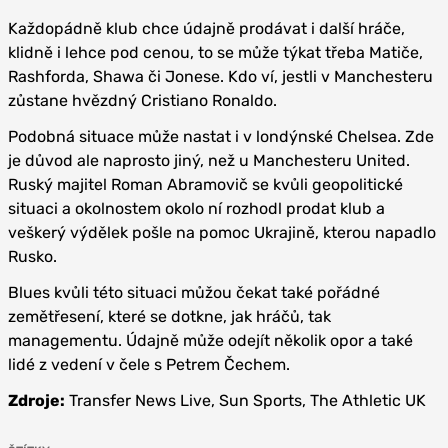
Každopádně klub chce údajně prodávat i další hráče,
klidně i lehce pod cenou, to se může týkat třeba Matiče,
Rashforda, Shawa či Jonese. Kdo ví, jestli v Manchesteru
zůstane hvězdný Cristiano Ronaldo.
Podobná situace může nastat i v londýnské Chelsea. Zde
je důvod ale naprosto jiný, než u Manchesteru United.
Ruský majitel Roman Abramovič se kvůli geopolitické
situaci a okolnostem okolo ní rozhodl prodat klub a
veškerý výdělek pošle na pomoc Ukrajině, kterou napadlo
Rusko.
Blues kvůli této situaci můžou čekat také pořádné
zemětřesení, které se dotkne, jak hráčů, tak
managementu. Údajně může odejít několik opor a také
lidé z vedení v čele s Petrem Čechem.
Zdroje:
Transfer News Live, Sun Sports, The Athletic UK