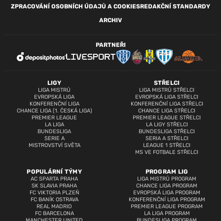
ZPRACOVÁNÍ OSOBNÍCH ÚDAJŮ A COOKIES
REDAKČNÍ STANDARDY
ARCHIV
PARTNEŘI
LIGY
STŘELCI
LIGA MISTRŮ
LIGA MISTRŮ STŘELCI
EVROPSKÁ LIGA
EVROPSKÁ LIGA STŘELCI
KONFERENČNÍ LIGA
KONFERENČNÍ LIGA STŘELCI
CHANCE LIGA (1. ČESKÁ LIGA)
CHANCE LIGA STŘELCI
PREMIER LEAGUE
PREMIER LEAGUE STŘELCI
LA LIGA
LA LIGY STŘELCI
BUNDESLIGA
BUNDESLIGA STŘELCI
SERIE A
SERIA A STŘELCI
MISTROVSTVÍ SVĚTA
LEAGUE 1 STŘELCI
MS VE FOTBALE STŘELCI
POPULÁRNÍ TÝMY
PROGRAM LIG
AC SPARTA PRAHA
LIGA MISTRŮ PROGRAM
SK SLAVIA PRAHA
CHANCE LIGA PROGRAM
FC VIKTORIA PLZEŇ
EVROPSKÁ LIGA PROGRAM
FC BANÍK OSTRAVA
KONFERENČNÍ LIGA PROGRAM
REAL MADRID
PREMIER LEAGUE PROGRAM
FC BARCELONA
LA LIGA PROGRAM
MANCHESTER UNITED
BUNDESLIGA PROGRAM