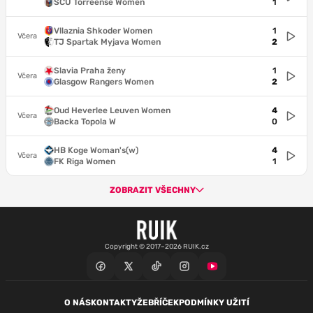
SCU Torreense Women
1
Vllaznia Shkoder Women
1
Včera
TJ Spartak Myjava Women
2
Slavia Praha ženy
1
Včera
Glasgow Rangers Women
2
Oud Heverlee Leuven Women
4
Včera
Backa Topola W
0
HB Koge Woman's(w)
4
Včera
FK Riga Women
1
ZOBRAZIT VŠECHNY
Copyright © 2017–2026 RUIK.cz
O NÁS
KONTAKTY
ŽEBŘÍČEK
PODMÍNKY UŽITÍ