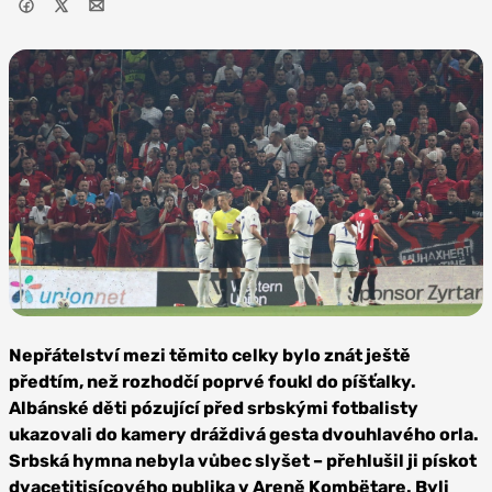
Foto:
Profimedia
Nepřátelství mezi těmito celky bylo znát ještě
předtím, než rozhodčí poprvé foukl do píšťalky.
Albánské děti pózující před srbskými fotbalisty
ukazovali do kamery dráždivá gesta dvouhlavého orla.
Srbská hymna nebyla vůbec slyšet – přehlušil ji pískot
dvacetitisícového publika v Areně Kombëtare. Byli