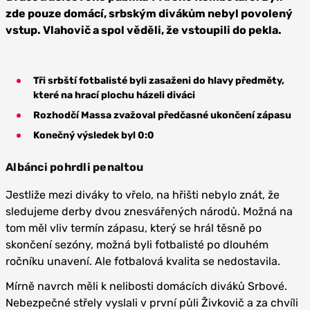
zde pouze domácí, srbským divákům nebyl povolený
vstup. Vlahovič a spol věděli, že vstoupili do pekla.
Tři srbští fotbalisté byli zasaženi do hlavy předměty,
které na hrací plochu házeli diváci
Rozhodčí Massa zvažoval předčasné ukončení zápasu
Konečný výsledek byl 0:0
Albánci pohrdli penaltou
Jestliže mezi diváky to vřelo, na hřišti nebylo znát, že
sledujeme derby dvou znesvářených národů. Možná na
tom měl vliv termín zápasu, který se hrál těsně po
skončení sezóny, možná byli fotbalisté po dlouhém
ročníku unavení. Ale fotbalová kvalita se nedostavila.
Mírně navrch měli k nelibosti domácích diváků Srbové.
Nebezpečné střely vyslali v první půli Živkovič a za chvíli