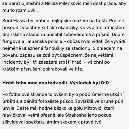
že Berat Gjimshiti a Nikola Milenković měli dost práce, aby
mu to rozmluvili.
Sudí Massa byl vůbec nejlepším mužem na hřišti. Přesně
posoudil všechny kritické okamžiky, ve vypjaté atmosféře
tiranského stadionu působil sebevědomě a přísně. Dobře
fungovala i albánská policie – občas bylo vidět, že vyvádí
nejméně ukázněné fanoušky ze stadionu. S ohledem na
povahu zápasu se zdá být úspěchem, že největšími
incidenty byli tři zasažení srbští hráči – všichni po
krátkém přerušení pokračovali ve hře.
Hráči toho moc nepředvedli. Výsledek byl 0:0
Po fotbalové stránce to ovšem bylo podprůměrné utkání.
Srbští a albánští fotbalisté působili zvláště ve druhé půli
unyle. Ještě měl hodně blízko ke gólu Mitrović, který
hlavičkoval velmi přesně, ale Strakosha jeho pokus
zlikvidoval spektakulárním skokem k pravé tyči.