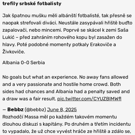
trefily srbské fotbalisty
Jak špatnou mušku měli albánští fotbalisté, tak přesně se
naopak strefovali diváci. Neustále zasypávali hřiště buďto
zapalovači, nebo mincemi. Poprvé se skácel k zemi Saša
Lukić – před zahráním rohového kopu byl zasažen do
hlavy. Poté podobné momenty potkaly Erakoviče a
Živkoviče.
Albania 0-0 Serbia
No goals but what an experience. No away fans allowed
and a very passionate and hostile home crowd. Both
sides had chances and Albania had a penalty saved and
a draw was a fair result.
pic.twitter.com/CYUZBlMWfl
— 𝗕𝗲𝗯𝗯𝘇 (@bebbz)
June 8, 2025
Rozhodčí Massa měl po každém takovém momentu
dlouhou diskuzi s kapitány. Po druhém a třetím incidentu
to vypadalo, že už chce vyvést hráče ze hřiště a zdálo se,