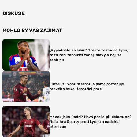
DISKUSE
MOHLO BY VÁS ZAJÍMAT
„Vypadněte z klubu!“ Sparta zostudila Lyon,
rozzuření fanoušci žádají hlavy a bojí se
sestupu
Euforii z Lyonu stranou. Sparta potřebuje
pravého beka, fanoušci prosí
Macek jako Rodri? Nová posila při debutu snů
řídila hru Sparty proti Lyonu a nadchla
příznivce