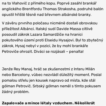
na to Vlahovič z přímého kopu. Poprvé zasáhl brankář
anglického Brentfordu Thomas Strakosha, podruhé balón
opustil hřiště těsně nad břevnem albánské branky.
V závěru prvního poločasu nicméně dostali obrovskou
příležitost Albánci. Italský sudí Davide Massa citlivě
posoudil zákrok Lazara Samardžiče na hranici
pokutového území proti Elseidu Hysajovi. Byl to zbytečný
zákrok, Hysaj nebyl v pozici, že by mohl brankáře
Petroviče ohrozit. Diváci se rozjásali – penalta!
Jenže Rey Manaj, hráč se zkušenostmi z Interu Milán
nebo Barcelony, vůbec nezvládl důležitý moment. Poslal
pomalou střelu jen kousek napravo od místa, kde stál
gólman Petrovič. Srbský gólman neměl s tímto pokusem
žádný problém.
Zapalovače a mince létaly vzduchem. Několikrát