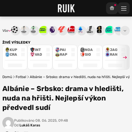
Vše
Liga mistrů
Evropská liga
Konferenční liga
Chance liga
Premier League
La Liga
Bundesliga
Serie A
Ligue 1
Mistrovství světa
Chance Národ
3. ČFL
M
ŽIVÉ VÝSLEDKY
KUP
INT
PAI
NOA
JAG
CRA
VAD
RAP
SIO
RAN
Domů
Fotbal
Albánie – Srbsko: drama v hledišti, nuda na hřišti. Nejlepší vý
Albánie – Srbsko: drama v hledišti,
nuda na hřišti. Nejlepší výkon
předvedl sudí
Publikováno
08. 06. 2025, 09:48
Od
Lukáš Karas