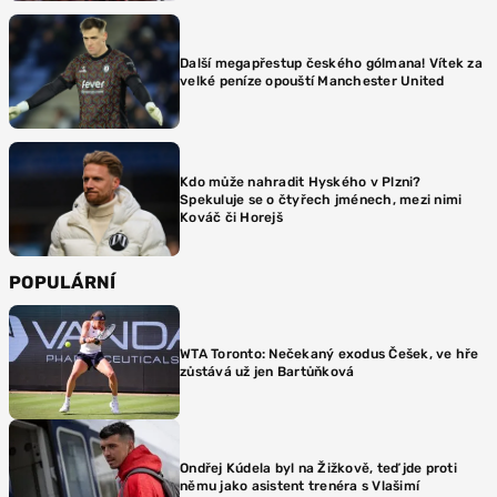
Další megapřestup českého gólmana! Vítek za
velké peníze opouští Manchester United
Kdo může nahradit Hyského v Plzni?
Spekuluje se o čtyřech jménech, mezi nimi
Kováč či Horejš
POPULÁRNÍ
WTA Toronto: Nečekaný exodus Češek, ve hře
zůstává už jen Bartůňková
Ondřej Kúdela byl na Žižkově, teď jde proti
němu jako asistent trenéra s Vlašimí