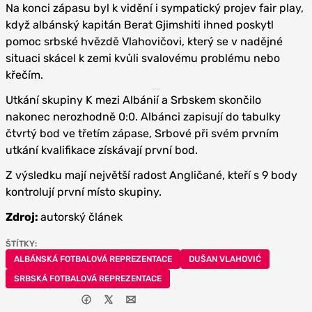
Na konci zápasu byl k vidění i sympatický projev fair play,
když albánský kapitán Berat Gjimshiti ihned poskytl
pomoc srbské hvězdě Vlahovičovi, který se v nadějné
situaci skácel k zemi kvůli svalovému problému nebo
křečím.
Utkání skupiny K mezi Albánií a Srbskem skončilo
nakonec nerozhodně 0:0. Albánci zapisují do tabulky
čtvrtý bod ve třetím zápase, Srbové při svém prvním
utkání kvalifikace získávají první bod.
Z výsledku mají největší radost Angličané, kteří s 9 body
kontrolují první místo skupiny.
Zdroj:
autorský článek
ŠTÍTKY:
ALBÁNSKÁ FOTBALOVÁ REPREZENTACE
DUŠAN VLAHOVIĆ
SRBSKÁ FOTBALOVÁ REPREZENTACE