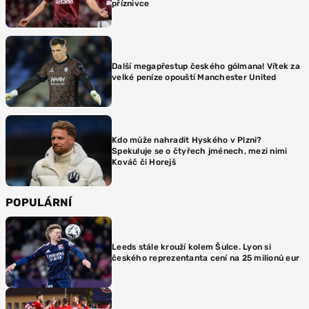
příznivce
Další megapřestup českého gólmana! Vítek za
velké peníze opouští Manchester United
Kdo může nahradit Hyského v Plzni?
Spekuluje se o čtyřech jménech, mezi nimi
Kováč či Horejš
POPULÁRNÍ
Leeds stále krouží kolem Šulce. Lyon si
českého reprezentanta cení na 25 milionů eur