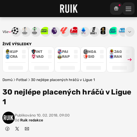
Vše
Liga mistrů
Evropská liga
Konferenční liga
Chance liga
Premier League
La Liga
Bundesliga
Serie A
Ligue 1
Mistrovství světa
Chance Národ
3. ČFL
M
ŽIVÉ VÝSLEDKY
KUP
INT
PAI
NOA
JAG
CRA
VAD
RAP
SIO
RAN
Domů
Fotbal
30 nejlépe placených hráčů v Ligue 1
30 nejlépe placených hráčů v Ligue
1
Publikováno
10. 02. 2018, 09:00
Od
Ruik redakce