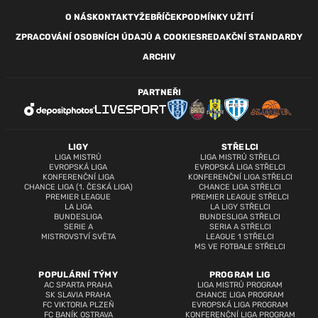
O NÁS
KONTAKTY
ŽEBŘÍČEK
PODMÍNKY UŽITÍ
ZPRACOVÁNÍ OSOBNÍCH ÚDAJŮ A COOKIES
REDAKČNÍ STANDARDY
ARCHIV
PARTNEŘI
LIGY
STŘELCI
LIGA MISTRŮ
LIGA MISTRŮ STŘELCI
EVROPSKÁ LIGA
EVROPSKÁ LIGA STŘELCI
KONFERENČNÍ LIGA
KONFERENČNÍ LIGA STŘELCI
CHANCE LIGA (1. ČESKÁ LIGA)
CHANCE LIGA STŘELCI
PREMIER LEAGUE
PREMIER LEAGUE STŘELCI
LA LIGA
LA LIGY STŘELCI
BUNDESLIGA
BUNDESLIGA STŘELCI
SERIE A
SERIA A STŘELCI
MISTROVSTVÍ SVĚTA
LEAGUE 1 STŘELCI
MS VE FOTBALE STŘELCI
POPULÁRNÍ TÝMY
PROGRAM LIG
AC SPARTA PRAHA
LIGA MISTRŮ PROGRAM
SK SLAVIA PRAHA
CHANCE LIGA PROGRAM
FC VIKTORIA PLZEŇ
EVROPSKÁ LIGA PROGRAM
FC BANÍK OSTRAVA
KONFERENČNÍ LIGA PROGRAM