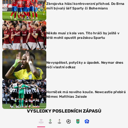
Zbrojovka hlásí kontroverzní příchod. Do Brna
míří bývalý šéf Sparty či Bohemians
Někdo musí z kola ven. Tito hráči by ještě v
létě mohli opustit pražskou Spartu
Nevyspělost, potyčky a úpadek. Neymar dnes
ničí vlastní odkaz
Horníček má nového kouče. Newcastle přebírá
Němec Matthias Jaissle
VÝSLEDKY POSLEDNÍCH ZÁPASŮ