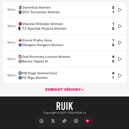
Juventus Women
2
Včera
SCU Torreense Women
1
Vllaznia Shkoder Women
1
Včera
TJ Spartak Myjava Women
2
Slavia Praha ženy
1
Včera
Glasgow Rangers Women
2
Oud Heverlee Leuven Women
4
Včera
Backa Topola W
0
HB Koge Woman's(w)
4
Včera
FK Riga Women
1
ZOBRAZIT VŠECHNY
Copyright © 2017–2026 RUIK.cz