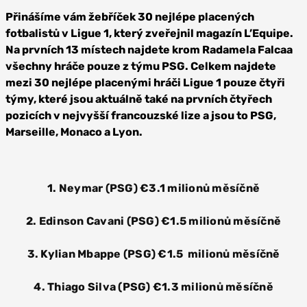
Přinášíme vám žebříček 30 nejlépe placených
fotbalistů v Ligue 1, který zveřejnil magazín L’Equipe.
Na prvních 13 místech najdete krom Radamela Falcaa
všechny hráče pouze z týmu PSG. Celkem najdete
mezi 30 nejlépe placenými hráči Ligue 1 pouze čtyři
týmy, které jsou aktuálně také na prvních čtyřech
pozicích v nejvyšší francouzské lize a jsou to PSG,
Marseille, Monaco a Lyon.
1. Neymar (PSG) €3.1 milionů měsíčně
2. Edinson Cavani (PSG) €1.5 milionů měsíčně
3. Kylian Mbappe (PSG) €1.5 milionů měsíčně
4. Thiago Silva (PSG) €1.3 milionů měsíčně