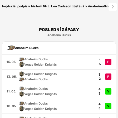
Nejdražší podpis v historii NHL. Leo Carlsson zůstává v Anaheimu
Brière v
POSLEDNÍ ZÁPASY
Anaheim Ducks
Anaheim Ducks
Anaheim Ducks
1
15. 05.
P
5
Vegas Golden Knights
Vegas Golden Knights
3
13. 05.
P
2
Anaheim Ducks
Anaheim Ducks
4
11. 05.
V
3
Vegas Golden Knights
Anaheim Ducks
4
10. 05.
V
3
Vegas Golden Knights