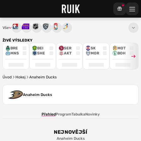
Vše
Tipsport extraliga
Maxa liga
NHL
KHL
Mistrovství světa
Euro Hockey Tour
ŽIVÉ VÝSLEDKY
BRE
BEI
SER
SK
MOT
MNS
SHE
AKT
MOR
BOH
Úvod
Hokej
Anaheim Ducks
Anaheim Ducks
Přehled
Program
Tabulka
Novinky
NEJNOVĚJŠÍ
Anaheim Ducks