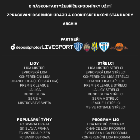
O NÁS
KONTAKTY
ŽEBŘÍČEK
PODMÍNKY UŽITÍ
ZPRACOVÁNÍ OSOBNÍCH ÚDAJŮ A COOKIES
REDAKČNÍ STANDARDY
ARCHIV
PARTNEŘI
LIGY
STŘELCI
LIGA MISTRŮ
LIGA MISTRŮ STŘELCI
EVROPSKÁ LIGA
EVROPSKÁ LIGA STŘELCI
KONFERENČNÍ LIGA
KONFERENČNÍ LIGA STŘELCI
CHANCE LIGA (1. ČESKÁ LIGA)
CHANCE LIGA STŘELCI
PREMIER LEAGUE
PREMIER LEAGUE STŘELCI
LA LIGA
LA LIGY STŘELCI
BUNDESLIGA
BUNDESLIGA STŘELCI
SERIE A
SERIA A STŘELCI
MISTROVSTVÍ SVĚTA
LEAGUE 1 STŘELCI
MS VE FOTBALE STŘELCI
POPULÁRNÍ TÝMY
PROGRAM LIG
AC SPARTA PRAHA
LIGA MISTRŮ PROGRAM
SK SLAVIA PRAHA
CHANCE LIGA PROGRAM
FC VIKTORIA PLZEŇ
EVROPSKÁ LIGA PROGRAM
FC BANÍK OSTRAVA
KONFERENČNÍ LIGA PROGRAM