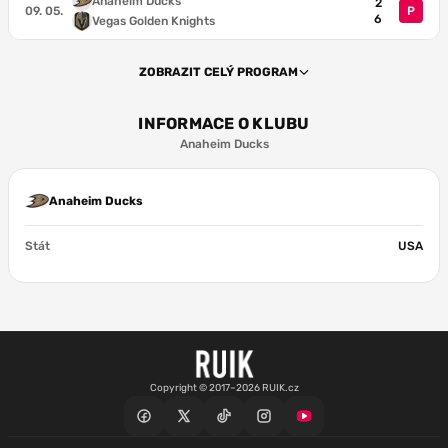
Anaheim Ducks
2
09. 05.
P
6
Vegas Golden Knights
ZOBRAZIT CELÝ PROGRAM
INFORMACE O KLUBU
Anaheim Ducks
Anaheim Ducks
Stát
USA
Copyright © 2017–2026 RUIK.cz