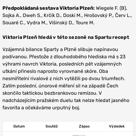
Předpokládaná sestava Viktoria Plzeň:
Wiegele F. (B),
Sojka A., Dweh S., Krčík D., Doski M., Hrošovský P., Červ L.,
Souaré C., Vydra M., Višinský D., Toure M.
Viktoria Plzeň hledá v této sezoně na Spartu recept
Vzájemná bilance Sparty a Plzně slibuje napínavou
podívanou. Přestože z dlouhodobého hlediska má s 23
výhrami navrch Viktoria, posledních pět vzájemných
utkání přineslo naprosto vyrovnané skóre. Oba
nesmiřitelní rivalové z nich vytěžili po dvou triumfech.
Zatím poslední, únorové měření sil na západě Čech
skončilo taktickou bezbrankovou remízou. V
nadcházejícím pražském duelu tak nelze hledat jasného
favorita a očekáváme urputný boj.
Datum
Soutěž
Zápas
Výsledek