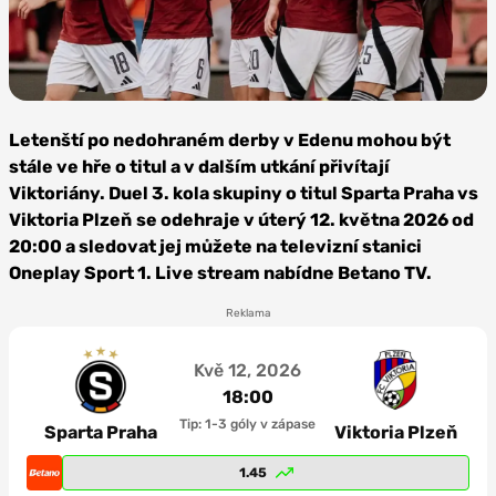
Foto: AC
Sparta Praha
Letenští po nedohraném derby v Edenu mohou být
stále ve hře o titul a v dalším utkání přivítají
Viktoriány. Duel 3. kola skupiny o titul Sparta Praha vs
Viktoria Plzeň
se odehraje v úterý 12. května 2026 od
20:00 a sledovat jej můžete na televizní stanici
Oneplay Sport 1. Live stream nabídne Betano TV.
Reklama
Kvě 12, 2026
18:00
Tip: 1-3 góly v zápase
Sparta Praha
Viktoria Plzeň
1.45