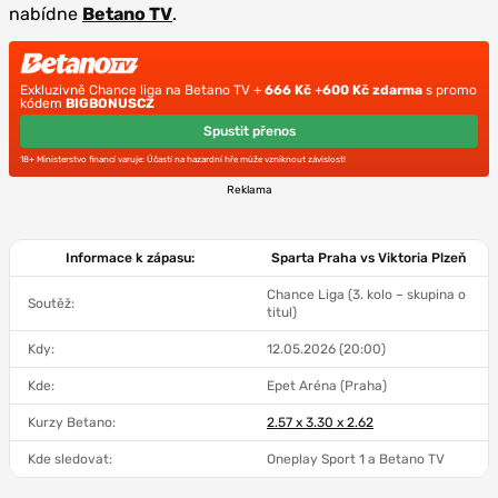
nabídne
Betano TV
.
Exkluzivně Chance liga na Betano TV +
666 Kč
+
600 Kč zdarma
s promo
kódem
BIGBONUSCZ
Spustit přenos
18+ Ministerstvo financí varuje: Účastí na hazardní hře může vzniknout závislost!
Reklama
Informace k zápasu:
Sparta Praha vs Viktoria Plzeň
Chance Liga (3. kolo – skupina o
Soutěž:
titul)
Kdy:
12.05.2026 (20:00)
Kde:
Epet Aréna (Praha)
Kurzy Betano:
2.57 x 3.30 x 2.62
Kde sledovat:
Oneplay Sport 1 a Betano TV