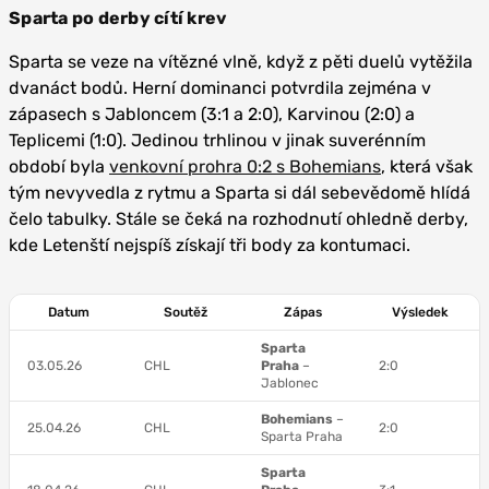
Sparta po derby cítí krev
Sparta se veze na vítězné vlně, když z pěti duelů vytěžila
dvanáct bodů. Herní dominanci potvrdila zejména v
zápasech s Jabloncem (3:1 a 2:0), Karvinou (2:0) a
Teplicemi (1:0). Jedinou trhlinou v jinak suverénním
období byla
venkovní prohra 0:2 s Bohemians
, která však
tým nevyvedla z rytmu a Sparta si dál sebevědomě hlídá
čelo tabulky. Stále se čeká na rozhodnutí ohledně derby,
kde Letenští nejspíš získají tři body za kontumaci.
Datum
Soutěž
Zápas
Výsledek
Sparta
03.05.26
CHL
Praha
–
2:0
Jablonec
Bohemians
–
25.04.26
CHL
2:0
Sparta Praha
Sparta