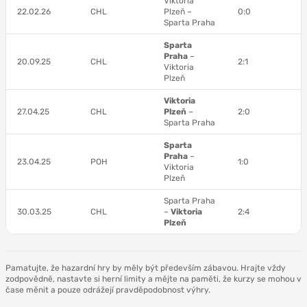
Viktoria
22.02.26
CHL
Plzeň –
0:0
Sparta Praha
Sparta
Praha
–
20.09.25
CHL
2:1
Viktoria
Plzeň
Viktoria
27.04.25
CHL
Plzeň
–
2:0
Sparta Praha
Sparta
Praha
–
23.04.25
POH
1:0
Viktoria
Plzeň
Sparta Praha
30.03.25
CHL
–
Viktoria
2:4
Plzeň
Pamatujte, že hazardní hry by měly být především zábavou. Hrajte vždy
zodpovědně, nastavte si herní limity a mějte na paměti, že kurzy se mohou v
čase měnit a pouze odrážejí pravděpodobnost výhry.