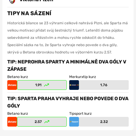
TIPY NA SÁZENÍ
Historická bilance se 23 výhrami celkově nahrává Plzni, ale Sparta má
velkou motivaci přidat svůj šestnáctý triumf. Letenští doma půjdou
sebevědomě za vítězstvím a mohou rychle odskočit do trháku.
Speciální sázka na to, že Sparta vyhraje nebo povede o dva góly,
skrývá u Betana obrovskou hodnotu ve výborném kurzu 2.57.
TIP: NEPROHRA SPARTY A MINIMÁLNĚ DVA GÓLY V
ZÁPASE
Betano kurz
Merkurxtip kurz
1.91
1.76
TIP: SPARTA PRAHA VYHRAJE NEBO POVEDE O DVA
GÓLY
Betano kurz
Tipsport kurz
2.57
2.32