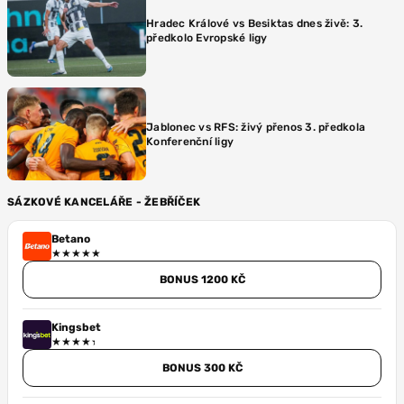
Hradec Králové vs Besiktas dnes živě: 3.
předkolo Evropské ligy
Jablonec vs RFS: živý přenos 3. předkola
Konferenční ligy
SÁZKOVÉ KANCELÁŘE - ŽEBŘÍČEK
Betano
BONUS 1200 KČ
Kingsbet
BONUS 300 KČ