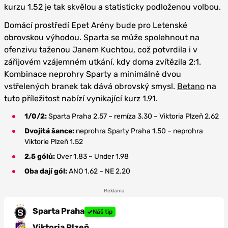
kurzu 1.52 je tak skvělou a statisticky podloženou volbou.
Domácí prostředí Epet Arény bude pro Letenské
obrovskou výhodou. Sparta se může spolehnout na
ofenzivu taženou Janem Kuchtou, což potvrdila i v
zářijovém vzájemném utkání, kdy doma zvítězila 2:1.
Kombinace neprohry Sparty a minimálně dvou
vstřelených branek tak dává obrovský smysl.
Betano
na
tuto příležitost nabízí vynikající kurz 1.91.
1/0/2:
Sparta Praha 2.57 – remíza 3.30 – Viktoria Plzeň 2.62
Dvojitá šance:
neprohra Sparty Praha 1.50 – neprohra
Viktorie Plzeň 1.52
2,5 gólů:
Over 1.83 – Under 1.98
Oba dají gól:
ANO 1.62 – NE 2.20
Reklama
Sparta Praha
Náš tip
Viktoria Plzeň