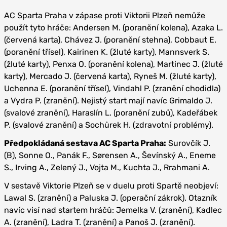
AC Sparta Praha v zápase proti Viktorii Plzeň nemůže
použít tyto hráče: Andersen M. (poranění kolena), Azaka L.
(červená karta), Chávez J. (poranění stehna), Cobbaut E.
(poranění třísel), Kairinen K. (žluté karty), Mannsverk S.
(žluté karty), Penxa O. (poranění kolena), Martinec J. (žluté
karty), Mercado J. (červená karta), Ryneš M. (žluté karty),
Uchenna E. (poranění třísel), Vindahl P. (zranění chodidla)
a Vydra P. (zranění). Nejistý start mají navíc Grimaldo J.
(svalové zranění), Haraslín L. (poranění zubů), Kadeřábek
P. (svalové zranění) a Sochůrek H. (zdravotní problémy).
Předpokládaná sestava AC Sparta Praha:
Surovčík J.
(B), Sonne O., Panák F., Sørensen A., Ševínský A., Eneme
S., Irving A., Zelený J., Vojta M., Kuchta J., Rrahmani A.
V sestavě Viktorie Plzeň se v duelu proti Spartě neobjeví:
Lawal S. (zranění) a Paluska J. (operační zákrok). Otazník
navíc visí nad startem hráčů: Jemelka V. (zranění), Kadlec
A. (zranění), Ladra T. (zranění) a Panoš J. (zranění).