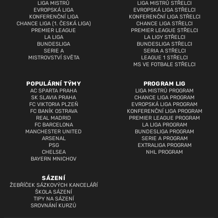
LIGA MISTRŮ
LIGA MISTRŮ STŘELCI
EVROPSKÁ LIGA
EVROPSKÁ LIGA STŘELCI
KONFERENČNÍ LIGA
KONFERENČNÍ LIGA STŘELCI
CHANCE LIGA (1. ČESKÁ LIGA)
CHANCE LIGA STŘELCI
PREMIER LEAGUE
PREMIER LEAGUE STŘELCI
LA LIGA
LA LIGY STŘELCI
BUNDESLIGA
BUNDESLIGA STŘELCI
SERIE A
SERIA A STŘELCI
MISTROVSTVÍ SVĚTA
LEAGUE 1 STŘELCI
MS VE FOTBALE STŘELCI
POPULÁRNÍ TÝMY
PROGRAM LIG
AC SPARTA PRAHA
LIGA MISTRŮ PROGRAM
SK SLAVIA PRAHA
CHANCE LIGA PROGRAM
FC VIKTORIA PLZEŇ
EVROPSKÁ LIGA PROGRAM
FC BANÍK OSTRAVA
KONFERENČNÍ LIGA PROGRAM
REAL MADRID
PREMIER LEAGUE PROGRAM
FC BARCELONA
LA LIGA PROGRAM
MANCHESTER UNITED
BUNDESLIGA PROGRAM
ARSENAL
SERIE A PROGRAM
PSG
EXTRALIGA PROGRAM
CHELSEA
NHL PROGRAM
BAYERN MNICHOV
SÁZENÍ
ŽEBŘÍČEK SÁZKOVÝCH KANCELÁŘÍ
ŠKOLA SÁZENÍ
TIPY NA SÁZENÍ
SROVNÁNÍ KURZŮ