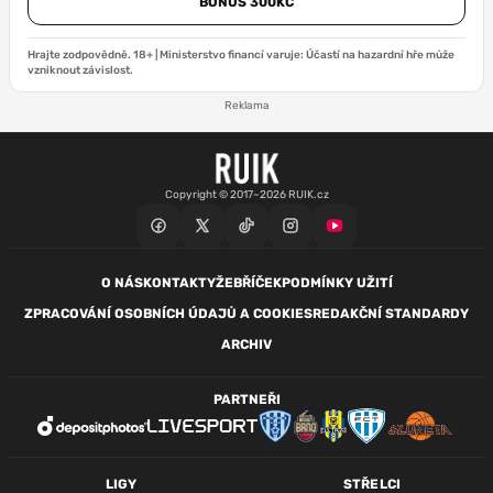
BONUS 300KČ
Hrajte zodpovědně. 18+ | Ministerstvo financí varuje: Účastí na hazardní hře může
vzniknout závislost.
Reklama
Copyright © 2017–2026 RUIK.cz
O NÁS
KONTAKTY
ŽEBŘÍČEK
PODMÍNKY UŽITÍ
ZPRACOVÁNÍ OSOBNÍCH ÚDAJŮ A COOKIES
REDAKČNÍ STANDARDY
ARCHIV
PARTNEŘI
LIGY
STŘELCI