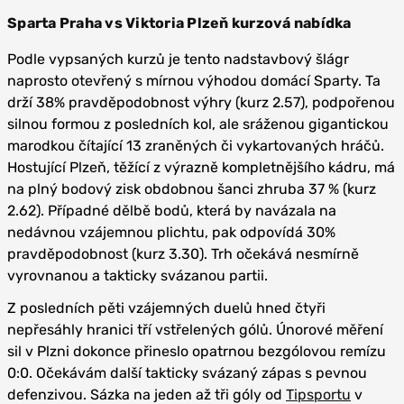
Sparta Praha vs Viktoria Plzeň kurzová nabídka
Podle vypsaných kurzů je tento nadstavbový šlágr
naprosto otevřený s mírnou výhodou domácí Sparty. Ta
drží 38% pravděpodobnost výhry (kurz 2.57), podpořenou
silnou formou z posledních kol, ale sráženou gigantickou
marodkou čítající 13 zraněných či vykartovaných hráčů.
Hostující Plzeň, těžící z výrazně kompletnějšího kádru, má
na plný bodový zisk obdobnou šanci zhruba 37 % (kurz
2.62). Případné dělbě bodů, která by navázala na
nedávnou vzájemnou plichtu, pak odpovídá 30%
pravděpodobnost (kurz 3.30). Trh očekává nesmírně
vyrovnanou a takticky svázanou partii.
Z posledních pěti vzájemných duelů hned čtyři
nepřesáhly hranici tří vstřelených gólů. Únorové měření
sil v Plzni dokonce přineslo opatrnou bezgólovou remízu
0:0. Očekávám další takticky svázaný zápas s pevnou
defenzivou. Sázka na jeden až tři góly od
Tipsportu
v