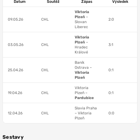
Datum
Soutěž
Zápas
Výsledek
Viktoria
Plzeň
–
09.05.26
CHL
2:0
Slovan
Liberec
Viktoria
Plzeň
–
03.05.26
CHL
3:1
Hradec
Králové
Baník
Ostrava –
25.04.26
CHL
0:1
Viktoria
Plzeň
Viktoria
19.04.26
CHL
Plzeň –
0:1
Pardubice
Slavia Praha
12.04.26
CHL
– Viktoria
0:0
Plzeň
Sestavy