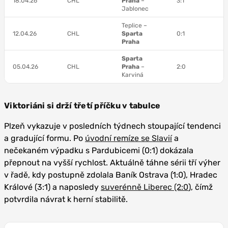
18.04.26
CHL
Praha
–
3:1
Jablonec
Teplice –
12.04.26
CHL
Sparta
0:1
Praha
Sparta
05.04.26
CHL
Praha
–
2:0
Karviná
Viktoriáni si drží třetí příčku v tabulce
Plzeň vykazuje v posledních týdnech stoupající tendenci
a gradující formu. Po
úvodní remíze se Slavií
a
nečekaném výpadku s Pardubicemi (0:1) dokázala
přepnout na vyšší rychlost. Aktuálně táhne sérii tří výher
v řadě, kdy postupně zdolala Baník Ostrava (1:0), Hradec
Králové (3:1) a naposledy
suverénně Liberec (2:0
), čímž
potvrdila návrat k herní stabilitě.