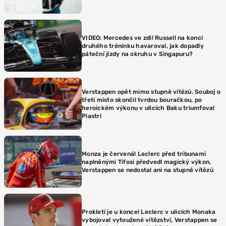
VIDEO: Mercedes ve zdi! Russell na konci
druhého tréninku havaroval, jak dopadly
páteční jízdy na okruhu v Singapuru?
Verstappen opět mimo stupně vítězů. Souboj o
třetí místo skončil tvrdou bouračkou, po
heroickém výkonu v ulicích Baku triumfoval
Piastri
Monza je červená! Leclerc před tribunami
naplněnými Tifosi předvedl magický výkon,
Verstappen se nedostal ani na stupně vítězů
Prokletí je u konce! Leclerc v ulicích Monaka
vybojoval vytoužené vítězství, Verstappen se