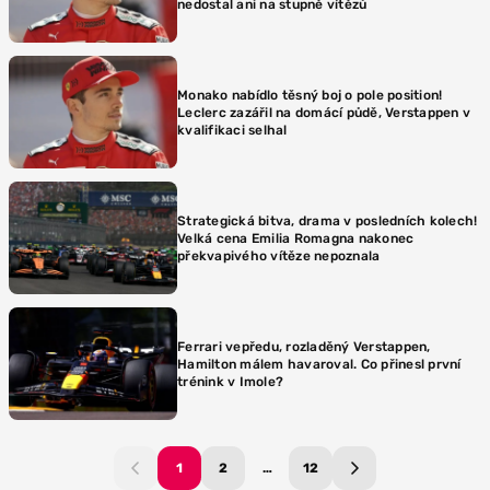
nedostal ani na stupně vítězů
Monako nabídlo těsný boj o pole position!
Leclerc zazářil na domácí půdě, Verstappen v
kvalifikaci selhal
Strategická bitva, drama v posledních kolech!
Velká cena Emilia Romagna nakonec
překvapivého vítěze nepoznala
Ferrari vepředu, rozladěný Verstappen,
Hamilton málem havaroval. Co přinesl první
trénink v Imole?
1
2
…
12