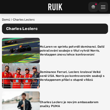
Domů
Charles Leclerc
Charles Leclerc
McLaren ve sprintu potvrdil dominanci. Další
pokračování souboje o titul vyhrál Norris,
Verstappen znovu lehce kontroverzní
Dominance Ferrari, Leclerc kraloval Velké
ceně USA. Norris po kontroverzním souboji s
Verstappenem přišel o stupně vítězů
Charles Leclerc je novým ambasadorem
značky PUMA