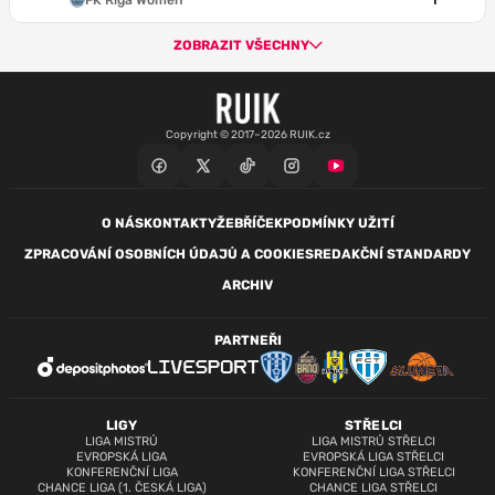
FK Riga Women
1
ZOBRAZIT VŠECHNY
Copyright © 2017–2026 RUIK.cz
O NÁS
KONTAKTY
ŽEBŘÍČEK
PODMÍNKY UŽITÍ
ZPRACOVÁNÍ OSOBNÍCH ÚDAJŮ A COOKIES
REDAKČNÍ STANDARDY
ARCHIV
PARTNEŘI
LIGY
STŘELCI
LIGA MISTRŮ
LIGA MISTRŮ STŘELCI
EVROPSKÁ LIGA
EVROPSKÁ LIGA STŘELCI
KONFERENČNÍ LIGA
KONFERENČNÍ LIGA STŘELCI
CHANCE LIGA (1. ČESKÁ LIGA)
CHANCE LIGA STŘELCI