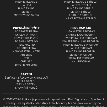
PREMIER LEAGUE
PREMIER LEAGUE STŘELCI
LA LIGA
LA LIGY STŘELCI
BUNDESLIGA
BUNDESLIGA STŘELCI
SERIE A
SERIA A STŘELCI
MISTROVSTVÍ SVĚTA
LEAGUE 1 STŘELCI
MS VE FOTBALE STŘELCI
POPULÁRNÍ TÝMY
PROGRAM LIG
AC SPARTA PRAHA
LIGA MISTRŮ PROGRAM
SK SLAVIA PRAHA
CHANCE LIGA PROGRAM
FC VIKTORIA PLZEŇ
EVROPSKÁ LIGA PROGRAM
FC BANÍK OSTRAVA
KONFERENČNÍ LIGA PROGRAM
REAL MADRID
PREMIER LEAGUE PROGRAM
FC BARCELONA
LA LIGA PROGRAM
MANCHESTER UNITED
BUNDESLIGA PROGRAM
ARSENAL
SERIE A PROGRAM
PSG
EXTRALIGA PROGRAM
CHELSEA
NHL PROGRAM
BAYERN MNICHOV
SÁZENÍ
ŽEBŘÍČEK SÁZKOVÝCH KANCELÁŘÍ
ŠKOLA SÁZENÍ
TIPY NA SÁZENÍ
SROVNÁNÍ KURZŮ
© 2017–2026 Ruik.cz je provozován společností Ruik Digital s.r.o. Sportovní
zprávy, live výsledky, statistiky, tržní hodnoty hráčů, preview a tipy na