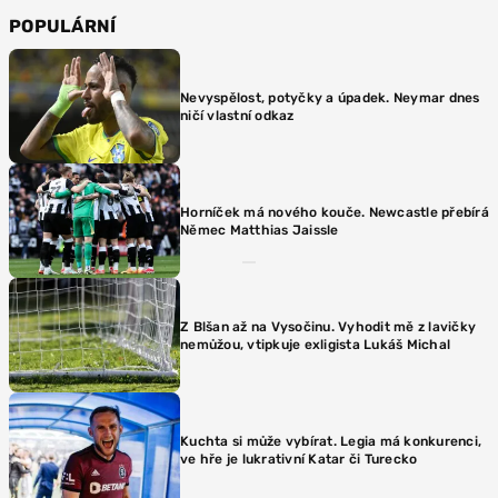
POPULÁRNÍ
Nevyspělost, potyčky a úpadek. Neymar dnes
ničí vlastní odkaz
Horníček má nového kouče. Newcastle přebírá
Němec Matthias Jaissle
Z Blšan až na Vysočinu. Vyhodit mě z lavičky
nemůžou, vtipkuje exligista Lukáš Michal
Kuchta si může vybírat. Legia má konkurenci,
ve hře je lukrativní Katar či Turecko