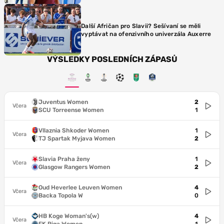
Další Afričan pro Slavii? Sešívaní se měli
vyptávat na ofenzivního univerzála Auxerre
VÝSLEDKY POSLEDNÍCH ZÁPASŮ
Juventus Women
2
Včera
SCU Torreense Women
1
Vllaznia Shkoder Women
1
Včera
TJ Spartak Myjava Women
2
Slavia Praha ženy
1
Včera
Glasgow Rangers Women
2
Oud Heverlee Leuven Women
4
Včera
Backa Topola W
0
HB Koge Woman's(w)
4
Včera