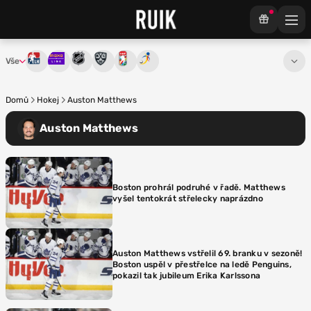
Vše
Tipsport extraliga
Maxa liga
NHL
KHL
Mistrovství světa
Euro Hockey Tour
Domů
Hokej
Auston Matthews
Auston Matthews
Boston prohrál podruhé v řadě. Matthews
vyšel tentokrát střelecky naprázdno
Auston Matthews vstřelil 69. branku v sezoně!
Boston uspěl v přestřelce na ledě Penguins,
pokazil tak jubileum Erika Karlssona