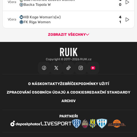
Včera
Backa Topola W
0
HB Koge Woman's(w)
4
Včera
FK Riga Women
1
ZOBRAZIT VŠECHNY
Copyright © 2017–2026 RUIK.cz
O NÁS
KONTAKTY
ŽEBŘÍČEK
PODMÍNKY UŽITÍ
ZPRACOVÁNÍ OSOBNÍCH ÚDAJŮ A COOKIES
REDAKČNÍ STANDARDY
ARCHIV
PARTNEŘI