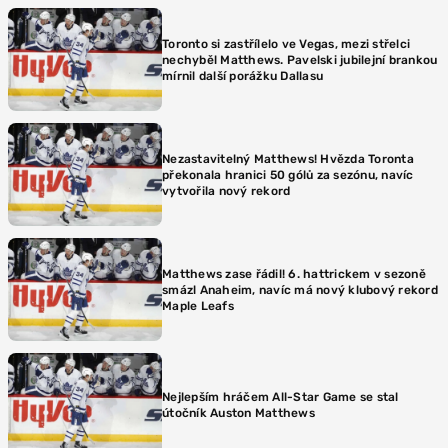
Toronto si zastřílelo ve Vegas, mezi střelci
nechyběl Matthews. Pavelski jubilejní brankou
mírnil další porážku Dallasu
Nezastavitelný Matthews! Hvězda Toronta
překonala hranici 50 gólů za sezónu, navíc
vytvořila nový rekord
Matthews zase řádil! 6. hattrickem v sezoně
smázl Anaheim, navíc má nový klubový rekord
Maple Leafs
Nejlepším hráčem All-Star Game se stal
útočník Auston Matthews