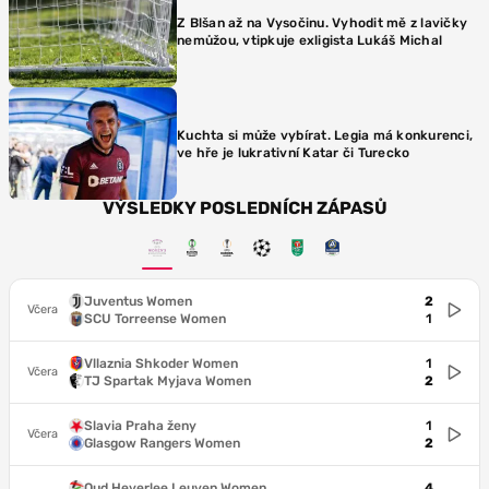
Z Blšan až na Vysočinu. Vyhodit mě z lavičky
nemůžou, vtipkuje exligista Lukáš Michal
Kuchta si může vybírat. Legia má konkurenci,
ve hře je lukrativní Katar či Turecko
VÝSLEDKY POSLEDNÍCH ZÁPASŮ
Juventus Women
2
Včera
SCU Torreense Women
1
Vllaznia Shkoder Women
1
Včera
TJ Spartak Myjava Women
2
Slavia Praha ženy
1
Včera
Glasgow Rangers Women
2
Oud Heverlee Leuven Women
4