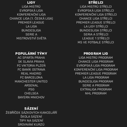
LIGY
STŘELCI
LIGA MISTRŮ
LIGA MISTRŮ STŘELCI
EVROPSKÁ LIGA
EVROPSKÁ LIGA STŘELCI
KONFERENČNÍ LIGA
KONFERENČNÍ LIGA STŘELCI
CHANCE LIGA (1. ČESKÁ LIGA)
CHANCE LIGA STŘELCI
PREMIER LEAGUE
PREMIER LEAGUE STŘELCI
LA LIGA
LA LIGY STŘELCI
BUNDESLIGA
BUNDESLIGA STŘELCI
SERIE A
SERIA A STŘELCI
MISTROVSTVÍ SVĚTA
LEAGUE 1 STŘELCI
MS VE FOTBALE STŘELCI
POPULÁRNÍ TÝMY
PROGRAM LIG
AC SPARTA PRAHA
LIGA MISTRŮ PROGRAM
SK SLAVIA PRAHA
CHANCE LIGA PROGRAM
FC VIKTORIA PLZEŇ
EVROPSKÁ LIGA PROGRAM
FC BANÍK OSTRAVA
KONFERENČNÍ LIGA PROGRAM
REAL MADRID
PREMIER LEAGUE PROGRAM
FC BARCELONA
LA LIGA PROGRAM
MANCHESTER UNITED
BUNDESLIGA PROGRAM
ARSENAL
SERIE A PROGRAM
PSG
EXTRALIGA PROGRAM
CHELSEA
NHL PROGRAM
BAYERN MNICHOV
SÁZENÍ
ŽEBŘÍČEK SÁZKOVÝCH KANCELÁŘÍ
ŠKOLA SÁZENÍ
TIPY NA SÁZENÍ
SROVNÁNÍ KURZŮ