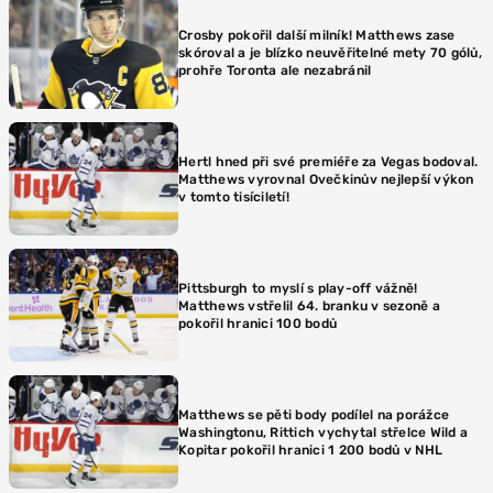
Crosby pokořil další milník! Matthews zase
skóroval a je blízko neuvěřitelné mety 70 gólů,
prohře Toronta ale nezabránil
Hertl hned při své premiéře za Vegas bodoval.
Matthews vyrovnal Ovečkinův nejlepší výkon
v tomto tisíciletí!
Pittsburgh to myslí s play-off vážně!
Matthews vstřelil 64. branku v sezoně a
pokořil hranici 100 bodů
Matthews se pěti body podílel na porážce
Washingtonu, Rittich vychytal střelce Wild a
Kopitar pokořil hranici 1 200 bodů v NHL