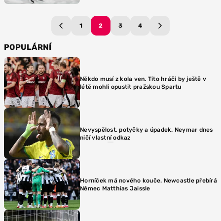
1
2
3
4
POPULÁRNÍ
Někdo musí z kola ven. Tito hráči by ještě v
létě mohli opustit pražskou Spartu
Nevyspělost, potyčky a úpadek. Neymar dnes
ničí vlastní odkaz
Horníček má nového kouče. Newcastle přebírá
Němec Matthias Jaissle