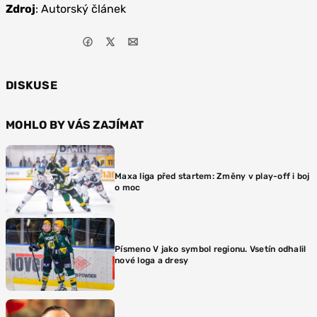
Zdroj
: Autorský článek
DISKUSE
MOHLO BY VÁS ZAJÍMAT
Maxa liga před startem: Změny v play-off i boj
o moc
Písmeno V jako symbol regionu. Vsetín odhalil
nové loga a dresy