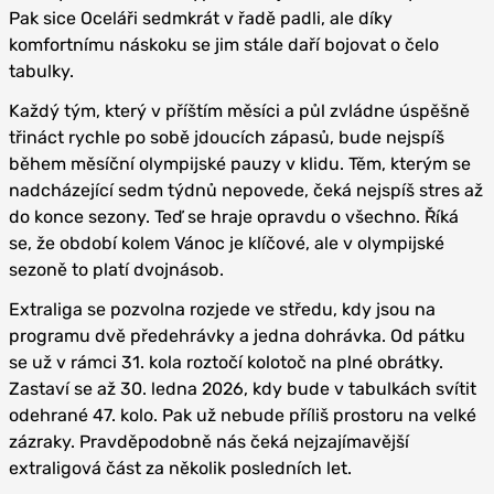
Pak sice Oceláři sedmkrát v řadě padli, ale díky
komfortnímu náskoku se jim stále daří bojovat o čelo
tabulky.
Každý tým, který v příštím měsíci a půl zvládne úspěšně
třináct rychle po sobě jdoucích zápasů, bude nejspíš
během měsíční olympijské pauzy v klidu. Těm, kterým se
nadcházející sedm týdnů nepovede, čeká nejspíš stres až
do konce sezony. Teď se hraje opravdu o všechno. Říká
se, že období kolem Vánoc je klíčové, ale v olympijské
sezoně to platí dvojnásob.
Extraliga se pozvolna rozjede ve středu, kdy jsou na
programu dvě předehrávky a jedna dohrávka. Od pátku
se už v rámci 31. kola roztočí kolotoč na plné obrátky.
Zastaví se až 30. ledna 2026, kdy bude v tabulkách svítit
odehrané 47. kolo. Pak už nebude příliš prostoru na velké
zázraky. Pravděpodobně nás čeká nejzajímavější
extraligová část za několik posledních let.