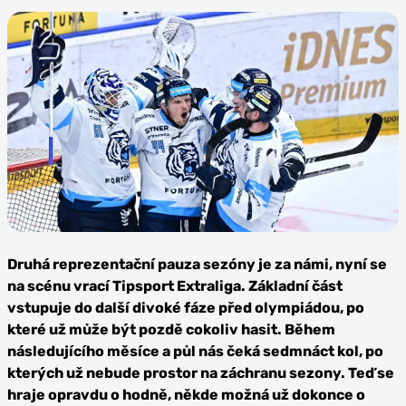
Pavel Mazáč / CNC
/ Profimedia
Druhá reprezentační pauza sezóny je za námi, nyní se
na scénu vrací Tipsport Extraliga. Základní část
vstupuje do další divoké fáze před olympiádou, po
které už může být pozdě cokoliv hasit. Během
následujícího měsíce a půl nás čeká sedmnáct kol, po
kterých už nebude prostor na záchranu sezony. Teď se
hraje opravdu o hodně, někde možná už dokonce o