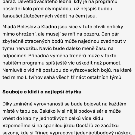
baráž. Devětadvacátého ledna, kdy je na programu
poslední kolo před olympiádou, už nejspíš budou
fanoušci žlutočerných vědět na čem jsou.
Mladá Boleslav a Kladno jsou sice v tuto chvíli opticky
mimo ohrožení, ale musejí se mít na pozoru. Jen pár
zbytečně ztracených bodů může najednou zvednout v
týmu nervozitu. Navíc bude daleko méně času na
odpočinek. Případná výměna trenérů může v takto
nabitém programu spíš ještě víc uškodit než pomoct.
Nemluvě o vidině postupu do vyřazovacích bojů, na které
teď mimo Litvínov sahá všech třináct ostatních týmů.
Souboje o klid i o nejlepší čtyřku
Díky zmíněné vyrovnanosti se bude bojovat na každém
místě v tabulce. Jakákoliv silnější bodová série může
vnést do kabiny jednotlivých celků více klidu.
Vzpomeňme si na spanilou jízdu Ocelářů ze začátku
sezony, kde si Třinec vypracoval jedenáctibodový náskok.