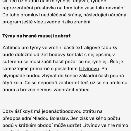
sil. Teď už budou daleko rychleji ubývat, týdenní
reprezentační přestávka na tom toho zase tolik nezmění.
Do toho promluví nedoléčené šrámy, následující náročný
program ještě více zvedne riziko zranění.
Týmy na hraně musejí zabrat
Zatímco pro týmy ve vrchní části extraligové tabulky
bude důležité udržet bodový kontakt s nejlepšími, v
suterénu se musí začít hasit požár co nejrychleji. Řeč je
samozřejmě primárně o posledním
Litvínovu
. Po
olympiádě budou zbývat do konce základní části pouhá
čtyři kola. Co se nepodaří zachránit teď, už se na přelomu
února a března nemusí zachránit vůbec.
Obzvlášť když má jedenáctibodovou ztrátu na
předposlední Mladou Boleslav. Jen zisk velkého počtu
bodů v krátkém období může udržet Litvínov ve hře mimo