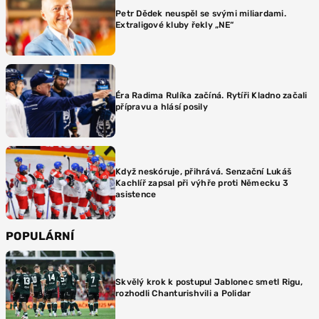
Petr Dědek neuspěl se svými miliardami.
Extraligové kluby řekly „NE“
Éra Radima Rulíka začíná. Rytíři Kladno začali
přípravu a hlásí posily
Když neskóruje, přihrává. Senzační Lukáš
Kachlíř zapsal při výhře proti Německu 3
asistence
POPULÁRNÍ
Skvělý krok k postupu! Jablonec smetl Rigu,
rozhodli Chanturishvili a Polidar