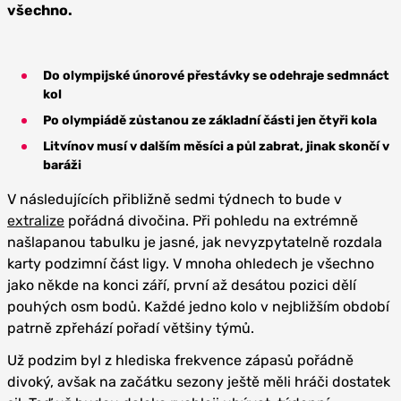
všechno.
Do olympijské únorové přestávky se odehraje sedmnáct
kol
Po olympiádě zůstanou ze základní části jen čtyři kola
Litvínov musí v dalším měsíci a půl zabrat, jinak skončí v
baráži
V následujících přibližně sedmi týdnech to bude v
extralize
pořádná divočina. Při pohledu na extrémně
našlapanou tabulku je jasné, jak nevyzpytatelně rozdala
karty podzimní část ligy. V mnoha ohledech je všechno
jako někde na konci září, první až desátou pozici dělí
pouhých osm bodů. Každé jedno kolo v nejbližším období
patrně zpřehází pořadí většiny týmů.
Už podzim byl z hlediska frekvence zápasů pořádně
divoký, avšak na začátku sezony ještě měli hráči dostatek