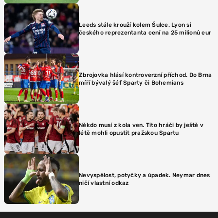
Leeds stále krouží kolem Šulce. Lyon si
českého reprezentanta cení na 25 milionů eur
Zbrojovka hlásí kontroverzní příchod. Do Brna
míří bývalý šéf Sparty či Bohemians
Někdo musí z kola ven. Tito hráči by ještě v
létě mohli opustit pražskou Spartu
Nevyspělost, potyčky a úpadek. Neymar dnes
ničí vlastní odkaz