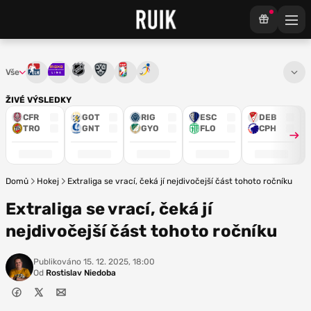
Vše
Tipsport extraliga
Maxa liga
NHL
KHL
Mistrovství světa
Euro Hockey Tour
ŽIVÉ VÝSLEDKY
CFR
GOT
RIG
ESC
DEB
TRO
GNT
GYO
FLO
CPH
Domů
Hokej
Extraliga se vrací, čeká jí nejdivočejší část tohoto ročníku
Extraliga se vrací, čeká jí
nejdivočejší část tohoto ročníku
Publikováno
15. 12. 2025, 18:00
Od
Rostislav Niedoba