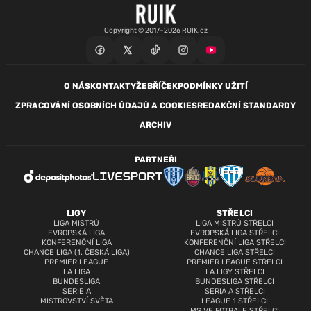
Copyright © 2017–2026 RUIK.cz
O NÁS
KONTAKTY
ŽEBŘÍČEK
PODMÍNKY UŽITÍ
ZPRACOVÁNÍ OSOBNÍCH ÚDAJŮ A COOKIES
REDAKČNÍ STANDARDY
ARCHIV
PARTNEŘI
LIGY
STŘELCI
LIGA MISTRŮ
LIGA MISTRŮ STŘELCI
EVROPSKÁ LIGA
EVROPSKÁ LIGA STŘELCI
KONFERENČNÍ LIGA
KONFERENČNÍ LIGA STŘELCI
CHANCE LIGA (1. ČESKÁ LIGA)
CHANCE LIGA STŘELCI
PREMIER LEAGUE
PREMIER LEAGUE STŘELCI
LA LIGA
LA LIGY STŘELCI
BUNDESLIGA
BUNDESLIGA STŘELCI
SERIE A
SERIA A STŘELCI
MISTROVSTVÍ SVĚTA
LEAGUE 1 STŘELCI
MS VE FOTBALE STŘELCI