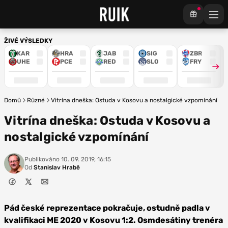
ŽIVÉ VÝSLEDKY
KAR
HRA
JAB
SIG
ZBR
UHE
PCE
RED
SLO
FRY
Domů
Různé
Vitrína dneška: Ostuda v Kosovu a nostalgické vzpomínání
Vitrína dneška: Ostuda v Kosovu a
nostalgické vzpomínání
Publikováno
10. 09. 2019, 16:15
Od
Stanislav Hrabě
Pád české reprezentace pokračuje, ostudně padla v
kvalifikaci ME 2020 v Kosovu 1:2. Osmdesátiny trenéra