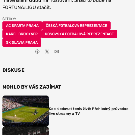
mateřském klubu na hostování. Snad to bude na
FORTUNA:LIGU stačit.
ŠTÍTKY:
AC SPARTA PRAHA
ČESKÁ FOTBALOVÁ REPREZENTACE
KAREL BRÜCKNER
KOSOVSKÁ FOTBALOVÁ REPREZENTACE
SK SLAVIA PRAHA
DISKUSE
MOHLO BY VÁS ZAJÍMAT
Kde sledovat tenis živě: Přehledný průvodce
live streamy a TV