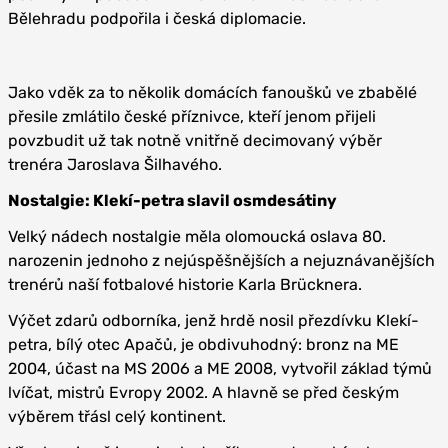
Bělehradu podpořila i česká diplomacie.
Jako vděk za to několik domácích fanoušků ve zbabělé
přesile zmlátilo české příznivce, kteří jenom přijeli
povzbudit už tak notně vnitřně decimovaný výběr
trenéra Jaroslava Šilhavého.
Nostalgie: Klekí-petra slavil osmdesátiny
Velký nádech nostalgie měla olomoucká oslava 80.
narozenin jednoho z nejúspěšnějších a nejuznávanějších
trenérů naší fotbalové historie Karla Brücknera.
Výčet zdarů odborníka, jenž hrdě nosil přezdívku Klekí-
petra, bílý otec Apačů, je obdivuhodný: bronz na ME
2004, účast na MS 2006 a ME 2008, vytvořil základ týmů
lvíčat, mistrů Evropy 2002. A hlavně se před českým
výběrem třásl celý kontinent.