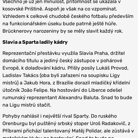
Všechno je už jen minulost, přítomnost se ukázala v
kosovské Prištině. Aspoň je však na co vzpomínat.
Vzhledem k celkové chudobě českého fotbalu především
na funkcionářském úseku bude patrně ještě hůře.
Brücknerovy narozeniny by se měly slavit každý rok.
Slavia a Sparta ladily kádry
Reprezentační přestávku využila Slavia Praha, držitel
domácího titulu a jediný český zástupce v pohárové
Evropě, k dolaďování kádru. Přišly posily Lukáš Provod,
Ladislav Takács (oba byli zařazeni na soupisku Ligy
mistrů) a Jakub Hora, z Brazílie dorazil mladičký křídelní
útočník João Felipe. Na hostování do Liberce odešel
rumunský reprezentant Alexandru Baluta. Snad to bude
na Ligu mistrů stačit.
Pohyby nahlásil i největší rival Sparty. Do ruského
Orenburgu byl puštěný srbský stoper Uroš Radakovič, z
Příbrami přichází talentovaný Matěj Polidar, ale zůstává v