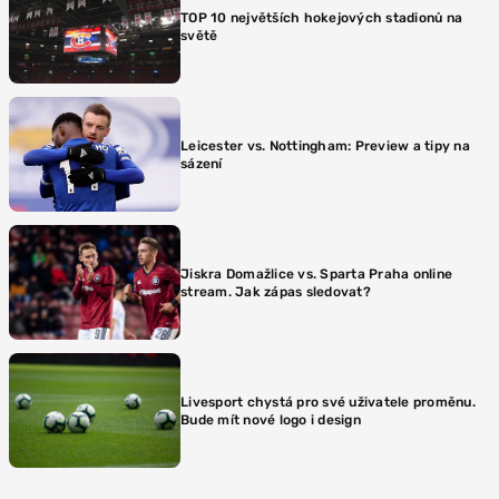
TOP 10 největších hokejových stadionů na
světě
Leicester vs. Nottingham: Preview a tipy na
sázení
Jiskra Domažlice vs. Sparta Praha online
stream. Jak zápas sledovat?
Livesport chystá pro své uživatele proměnu.
Bude mít nové logo i design