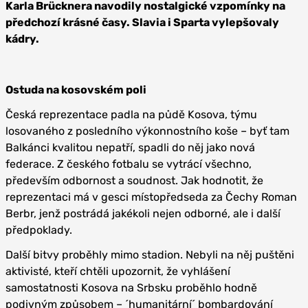
Karla Brücknera navodily nostalgické vzpomínky na
předchozí krásné časy. Slavia i Sparta vylepšovaly
kádry.
Ostuda na kosovském poli
Česká reprezentace padla na půdě Kosova, týmu
losovaného z posledního výkonnostního koše – byť tam
Balkánci kvalitou nepatří, spadli do něj jako nová
federace. Z českého fotbalu se vytrácí všechno,
především odbornost a soudnost. Jak hodnotit, že
reprezentaci má v gesci místopředseda za Čechy Roman
Berbr, jenž postrádá jakékoli nejen odborné, ale i další
předpoklady.
Další bitvy proběhly mimo stadion. Nebyli na něj puštěni
aktivisté, kteří chtěli upozornit, že vyhlášení
samostatnosti Kosova na Srbsku proběhlo hodně
podivným způsobem – ´humanitární´ bombardování