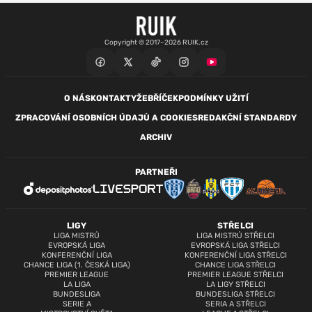
Copyright © 2017–2026 RUIK.cz
O NÁS
KONTAKTY
ŽEBŘÍČEK
PODMÍNKY UŽITÍ
ZPRACOVÁNÍ OSOBNÍCH ÚDAJŮ A COOKIES
REDAKČNÍ STANDARDY
ARCHIV
PARTNEŘI
LIGY
STŘELCI
LIGA MISTRŮ
LIGA MISTRŮ STŘELCI
EVROPSKÁ LIGA
EVROPSKÁ LIGA STŘELCI
KONFERENČNÍ LIGA
KONFERENČNÍ LIGA STŘELCI
CHANCE LIGA (1. ČESKÁ LIGA)
CHANCE LIGA STŘELCI
PREMIER LEAGUE
PREMIER LEAGUE STŘELCI
LA LIGA
LA LIGY STŘELCI
BUNDESLIGA
BUNDESLIGA STŘELCI
SERIE A
SERIA A STŘELCI