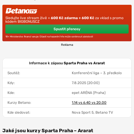
Sledujte live stream živě +
600 Kč zdarma + 600 Kč
za vklad s promo
kódem BIGBONUSCZ
Spustit přenosy
18+ Ministerstvo financí varuje: Účastí na hazardní hře může vzniknout závislost!
Reklama
Informace k zápasu
Sparta Praha vs Ararat
Soutěž:
Konferenční liga – 3. předkolo
Kdy:
7.8.2025 (20:00)
Kde:
epet ARÉNA (Praha)
Kurzy Betano:
1.14 vs 6.40 vs 20.00
Kde sledovat:
Nova Sport 5, Betano TV
Jaké jsou kurzy Sparta Praha – Ararat