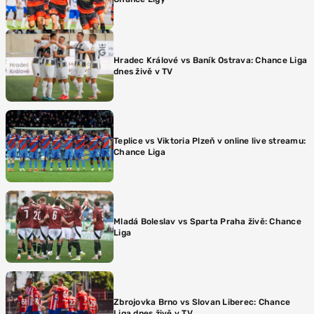
Hradec Králové vs Baník Ostrava: Chance Liga
dnes živě v TV
Teplice vs Viktoria Plzeň v online live streamu:
Chance Liga
Mladá Boleslav vs Sparta Praha živě: Chance
Liga
Zbrojovka Brno vs Slovan Liberec: Chance
Liga dnes živě v TV