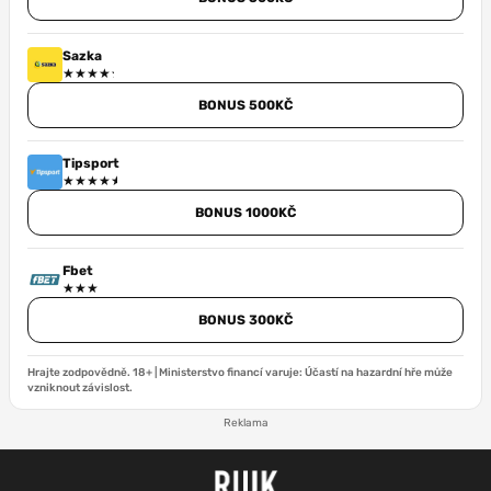
Sazka
BONUS 500KČ
Tipsport
BONUS 1000KČ
Fbet
BONUS 300KČ
Hrajte zodpovědně. 18+ | Ministerstvo financí varuje: Účastí na hazardní hře může
vzniknout závislost.
Reklama