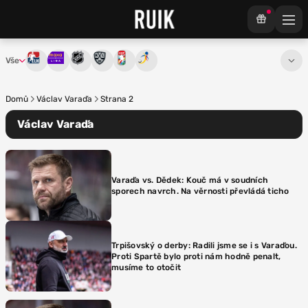
Vše
Tipsport extraliga
Maxa liga
NHL
KHL
Mistrovství světa
Euro Hockey Tour
Domů
Václav Varaďa
Strana 2
Václav Varaďa
Varaďa vs. Dědek: Kouč má v soudních
sporech navrch. Na věrnosti převládá ticho
Trpišovský o derby: Radili jsme se i s Varaďou.
Proti Spartě bylo proti nám hodně penalt,
musíme to otočit