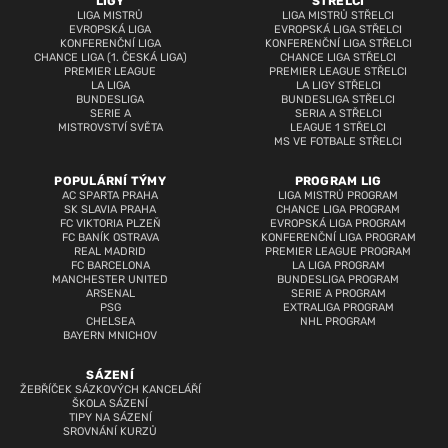
LIGY
STŘELCI
LIGA MISTRŮ
LIGA MISTRŮ STŘELCI
EVROPSKÁ LIGA
EVROPSKÁ LIGA STŘELCI
KONFERENČNÍ LIGA
KONFERENČNÍ LIGA STŘELCI
CHANCE LIGA (1. ČESKÁ LIGA)
CHANCE LIGA STŘELCI
PREMIER LEAGUE
PREMIER LEAGUE STŘELCI
LA LIGA
LA LIGY STŘELCI
BUNDESLIGA
BUNDESLIGA STŘELCI
SERIE A
SERIA A STŘELCI
MISTROVSTVÍ SVĚTA
LEAGUE 1 STŘELCI
MS VE FOTBALE STŘELCI
POPULÁRNÍ TÝMY
PROGRAM LIG
AC SPARTA PRAHA
LIGA MISTRŮ PROGRAM
SK SLAVIA PRAHA
CHANCE LIGA PROGRAM
FC VIKTORIA PLZEŇ
EVROPSKÁ LIGA PROGRAM
FC BANÍK OSTRAVA
KONFERENČNÍ LIGA PROGRAM
REAL MADRID
PREMIER LEAGUE PROGRAM
FC BARCELONA
LA LIGA PROGRAM
MANCHESTER UNITED
BUNDESLIGA PROGRAM
ARSENAL
SERIE A PROGRAM
PSG
EXTRALIGA PROGRAM
CHELSEA
NHL PROGRAM
BAYERN MNICHOV
SÁZENÍ
ŽEBŘÍČEK SÁZKOVÝCH KANCELÁŘÍ
ŠKOLA SÁZENÍ
TIPY NA SÁZENÍ
SROVNÁNÍ KURZŮ