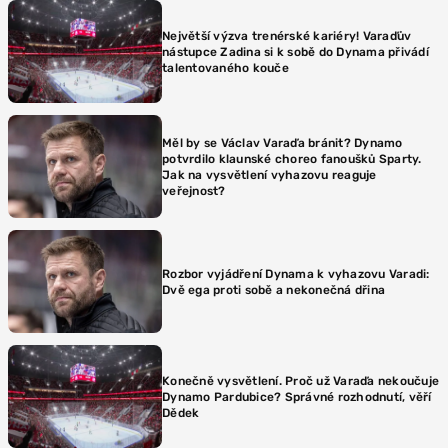
Největší výzva trenérské kariéry! Varaďův
nástupce Zadina si k sobě do Dynama přivádí
talentovaného kouče
Měl by se Václav Varaďa bránit? Dynamo
potvrdilo klaunské choreo fanoušků Sparty.
Jak na vysvětlení vyhazovu reaguje
veřejnost?
Rozbor vyjádření Dynama k vyhazovu Varadi:
Dvě ega proti sobě a nekonečná dřina
Konečně vysvětlení. Proč už Varaďa nekoučuje
Dynamo Pardubice? Správné rozhodnutí, věří
Dědek