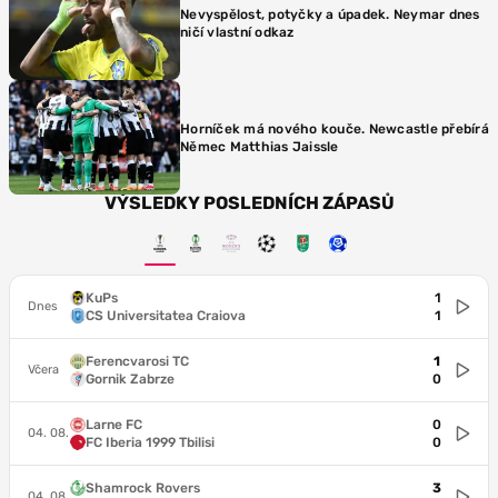
Nevyspělost, potyčky a úpadek. Neymar dnes
ničí vlastní odkaz
Horníček má nového kouče. Newcastle přebírá
Němec Matthias Jaissle
VÝSLEDKY POSLEDNÍCH ZÁPASŮ
KuPs
1
Dnes
CS Universitatea Craiova
1
Ferencvarosi TC
1
Včera
Gornik Zabrze
0
Larne FC
0
04. 08.
FC Iberia 1999 Tbilisi
0
Shamrock Rovers
3
04. 08.