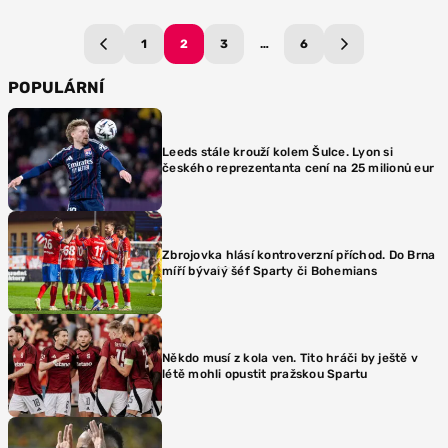
1
2
3
…
6
POPULÁRNÍ
Leeds stále krouží kolem Šulce. Lyon si
českého reprezentanta cení na 25 milionů eur
Zbrojovka hlásí kontroverzní příchod. Do Brna
míří bývalý šéf Sparty či Bohemians
Někdo musí z kola ven. Tito hráči by ještě v
létě mohli opustit pražskou Spartu