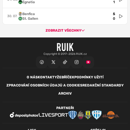
Egnatia
1
Benfica
5
30. 07.
St. Gallen
0
ZOBRAZIT VŠECHNY
Copyright © 2017–2026 RUIK.cz
O NÁS
KONTAKTY
ŽEBŘÍČEK
PODMÍNKY UŽITÍ
ZPRACOVÁNÍ OSOBNÍCH ÚDAJŮ A COOKIES
REDAKČNÍ STANDARDY
ARCHIV
PARTNEŘI