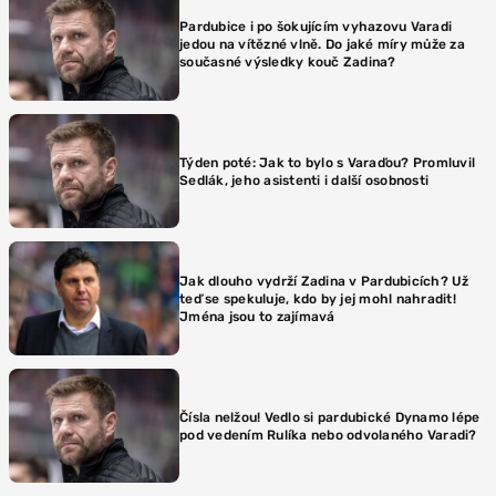
Pardubice i po šokujícím vyhazovu Varadi
jedou na vítězné vlně. Do jaké míry může za
současné výsledky kouč Zadina?
Týden poté: Jak to bylo s Varaďou? Promluvil
Sedlák, jeho asistenti i další osobnosti
Jak dlouho vydrží Zadina v Pardubicích? Už
teď se spekuluje, kdo by jej mohl nahradit!
Jména jsou to zajímavá
Čísla nelžou! Vedlo si pardubické Dynamo lépe
pod vedením Rulíka nebo odvolaného Varadi?