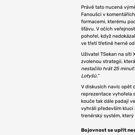
Právě tato nucená výměn
Fanoušci v komentářích 
formacemi, kterému podl
šťávu. V očích veřejnos
pohořel, když nedokáza
ve třetí třetině herně o
Uživatel TSekan na síti 
zvolenou strategii, kter
nestačilo hrát 25 minut?
Lotyšů.“
V diskusích navíc opět o
reprezentace vyhořela s
kouče tak dále padají ve
vyhráli především kluci 
trenérský systém, kter
Bojovnost se upřít nedá