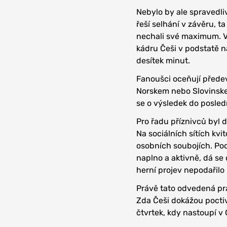
Nebylo by ale spravedli
řeší selhání v závěru, t
nechali své maximum. V d
kádru Češi v podstatě nar
desítek minut.
Fanoušci oceňují přede
Norskem nebo Slovinske
se o výsledek do posledn
Pro řadu příznivců byl d
Na sociálních sítích kvi
osobních soubojích. Podl
naplno a aktivně, dá se 
herní projev nepodařilo
Právě tato odvedená prá
Zda Češi dokážou poctiv
čtvrtek, kdy nastoupí v