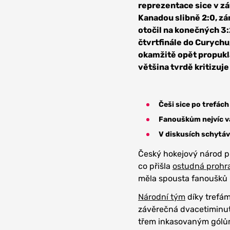
reprezentace sice v z
Kanadou slibně 2:0, zá
otočil na konečných 3
čtvrtfinále do Curychu,
okamžitě opět propukl
většina tvrdě kritizuje
Češi sice po trefách
Fanouškům nejvíc vad
V diskusích schytáv
Český hokejový národ p
co přišla
ostudná prohra
měla spousta fanoušků n
Národní tým
díky trefám
závěrečná dvacetiminuto
třem inkasovaným gólům