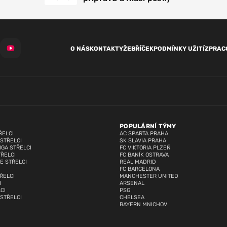
O NÁS
KONTAKTY
ŽEBŘÍČEK
PODMÍNKY UŽITÍ
ZPRAC
POPULÁRNÍ TÝMY
ŘELCI
AC SPARTA PRAHA
 STŘELCI
SK SLAVIA PRAHA
IGA STŘELCI
FC VIKTORIA PLZEŇ
TŘELCI
FC BANÍK OSTRAVA
E STŘELCI
REAL MADRID
FC BARCELONA
ŘELCI
MANCHESTER UNITED
I
ARSENAL
CI
PSG
 STŘELCI
CHELSEA
BAYERN MNICHOV