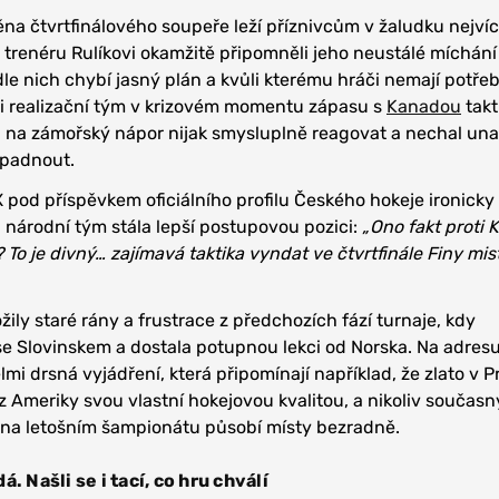
a čtvrtfinálového soupeře leží příznivcům v žaludku nejvíc
trenéru Rulíkovi okamžitě připomněli jeho neustálé míchání
e nich chybí jasný plán a kvůli kterému hráči nemají potře
ti realizační tým v krizovém momentu zápasu s
Kanadou
takt
l na zámořský nápor nijak smysluplně reagovat a nechal un
dpadnout.
X pod příspěvkem oficiálního profilu Českého hokeje ironicky
á národní tým stála lepší postupovou pozici:
„Ono fakt proti
 To je divný… zajímavá taktika vyndat ve čtvrtfinále Finy mis
žily staré rány a frustrace z předchozích fází turnaje, kdy
e Slovinskem a dostala potupnou lekci od Norska. Na adres
lmi drsná vyjádření, která připomínají například, že zlato v P
z Ameriky svou vlastní hokejovou kvalitou, a nikoliv současn
ý na letošním šampionátu působí místy bezradně.
. Našli se i tací, co hru chválí