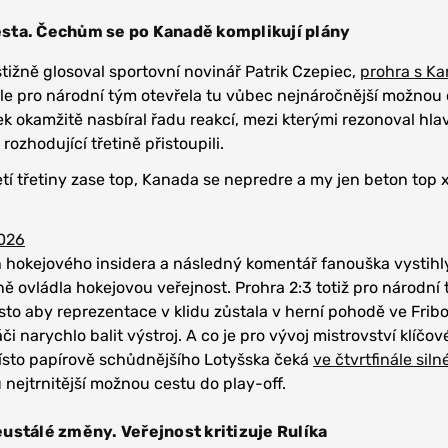
 cesta. Čechům se po Kanadě komplikují plány
ýstižně glosoval sportovní novinář Patrik Czepiec,
prohra s K
ale pro národní tým otevřela tu vůbec nejnáročnější možnou
k okamžitě nasbíral řadu reakcí, mezi kterými rezonoval hl
 rozhodující třetině přistoupili.
etí třetiny zase top, Kanada se nepredre a my jen beton top 
026
 hokejového insidera a následný komentář fanouška vystihl
ně ovládla hokejovou veřejnost. Prohra 2:3 totiž pro národní
to aby reprezentace v klidu zůstala v herní pohodě ve Frib
či narychlo balit výstroj. A co je pro vývoj mistrovství klíčové
sto papírově schůdnějšího Lotyšska čeká
ve čtvrtfinále siln
u nejtrnitější možnou cestu do play-off.
ustálé změny. Veřejnost kritizuje Rulíka