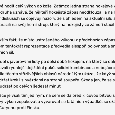
vé hodit celý výkon do koše. Zatímco jedna strana hokejové 
a druhá uznává, že někteří hokejisté zápas neodklouzali a na 
iskusích se objevují názory, že s ohledem na aktuální sílu a
azili na svůj herní strop, který na hokejisty ze zámoří stačil
vším fakt, že místo ustrašeného výkonu z předchozích zápas
m tentokrát reprezentace předvedla alespoň bojovnost a s
ích sil.
uel s javorovými listy po delší době hokejem, na který se dalo
tovali rychlejší dojíždění puků, solidní kombinace a nebojácn
e těchto střízlivějších ohlasů národní tým ukázal, že když s
držet krok i s hvězdami na straně soupeře. Škoda jen, že se s
 udržet po celých šedesát minut.
ce je však tím jediným, na čem se dá před klíčovou bitvou s
ý výkon zopakovat a vyvarovat se fatálních výpadků, se uk
 Curychu proti Finsku.