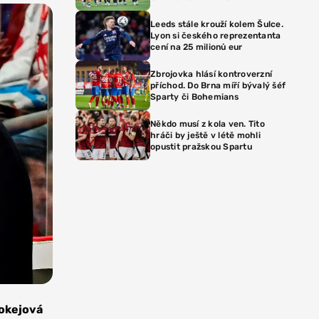
Leeds stále krouží kolem Šulce.
Lyon si českého reprezentanta
cení na 25 milionů eur
Zbrojovka hlásí kontroverzní
příchod. Do Brna míří bývalý šéf
Sparty či Bohemians
Někdo musí z kola ven. Tito
hráči by ještě v létě mohli
opustit pražskou Spartu
hokejová