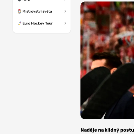
Mistrovství světa
Euro Hockey Tour
Foto: HC
Dynamo
Naděje na klidný postu
Pardubice