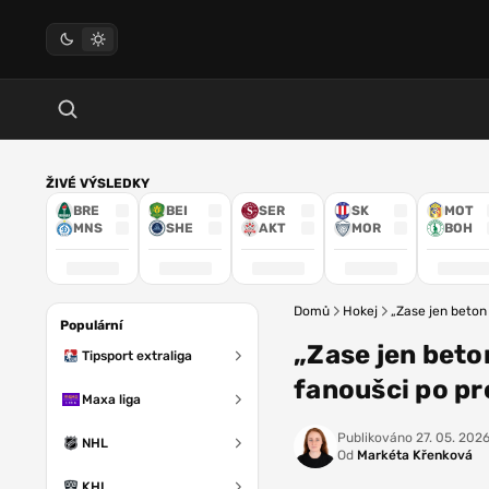
ŽIVÉ VÝSLEDKY
BRE
BEI
SER
SK
MOT
MNS
SHE
AKT
MOR
BOH
Domů
Hokej
„Zase jen beton 
Populární
„Zase jen beton
Tipsport extraliga
fanoušci po pr
Maxa liga
Publikováno
27. 05. 202
NHL
Od
Markéta Křenková
KHL