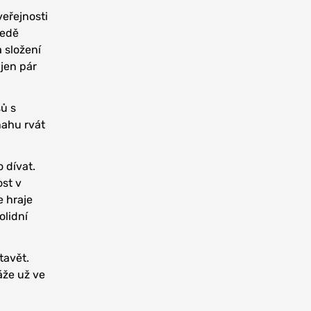
veřejnosti
ledě
 složení
 jen pár
ů s
nahu rvát
 dívat.
ost v
e hraje
olidní
tavět.
áže už ve