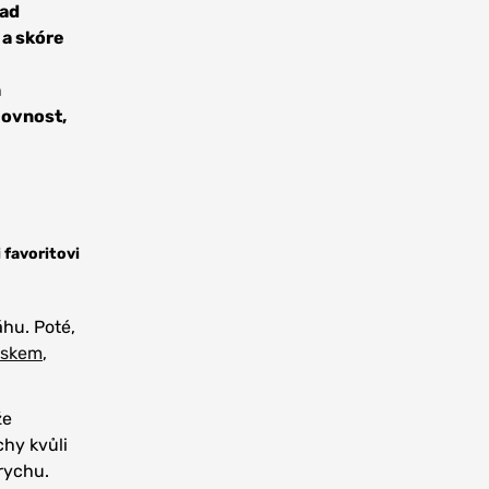
nad
 a skóre
h
jovnost,
 favoritovi
hu. Poté,
inskem
,
že
chy kvůli
rychu.