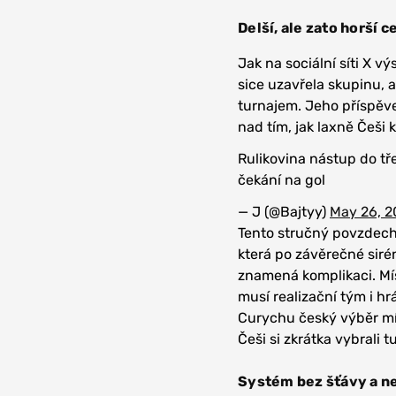
Delší, ale zato horší
Jak na sociální síti X v
sice uzavřela skupinu, 
turnajem. Jeho příspěve
nad tím, jak laxně Češi k
Rulikovina nástup do tř
čekání na gol
— J (@Bajtyy)
May 26, 2
Tento stručný povzdech
která po závěrečné siré
znamená komplikaci. Mís
musí realizační tým i hrá
Curychu český výběr mí
Češi si zkrátka vybrali t
Systém bez šťávy a ne