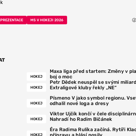
ek
EPREZENTACE
MS V HOKEJI 2026
AT
Maxa liga před startem: Změny v pla
boj o moc
HOKEJ
Petr Dědek neuspěl se svými miliar
Extraligové kluby řekly „NE“
HOKEJ
Písmeno V jako symbol regionu. Vse
odhalil nové loga a dresy
HOKEJ
Viktor Ujčík končí v čele disciplinár
Nahradí ho Radim Bičánek
HOKEJ
Éra Radima Rulíka začíná. Rytíři Kla
přípravu a hlásí posily
HOKEJ