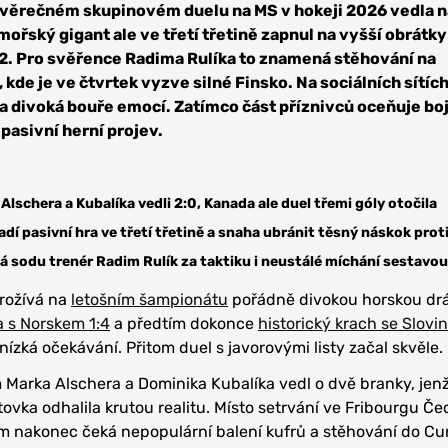
ávěrečném skupinovém duelu na MS v hokeji 2026 vedla 
mořský gigant ale ve třetí třetině zapnul na vyšší obrátky
:2. Pro svěřence Radima Rulíka to znamená stěhování na
 kde je ve čtvrtek vyzve silné Finsko. Na sociálních sítíc
a divoká bouře emocí. Zatímco část příznivců oceňuje bo
 pasivní herní projev.
 Alschera a Kubalíka vedli 2:0, Kanada ale duel třemi góly otočila
í pasivní hra ve třetí třetině a snaha ubránit těsný náskok proti
á sodu trenér Radim Rulík za taktiku i neustálé míchání sestavou
rožívá na
letošním šampionátu
pořádně divokou horskou drá
 s Norskem 1:4
a předtím dokonce
historický krach se Slov
ízká očekávání. Přitom duel s javorovými listy začal skvěle.
 Marka Alschera a Dominika Kubalíka vedl o dvě branky, jen
vka odhalila krutou realitu. Místo setrvání ve Fribourgu Če
 nakonec čeká nepopulární balení kufrů a stěhování do Cu