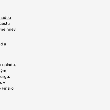
anadou
 cestu
avně hněv
xd a
y náladu,
 tým
ourgu,
, v
é Finsko
.