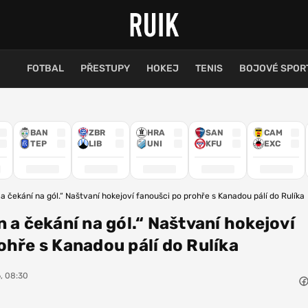
FOTBAL
PŘESTUPY
HOKEJ
TENIS
BOJOVÉ SPOR
BAN
ZBR
HRA
SAN
CAM
TEP
LIB
UNI
KFU
EXC
a čekání na gól.“ Naštvaní hokejoví fanoušci po prohře s Kanadou pálí do Rulíka
 a čekání na gól.“ Naštvaní hokejoví
ohře s Kanadou pálí do Rulíka
6, 08:30