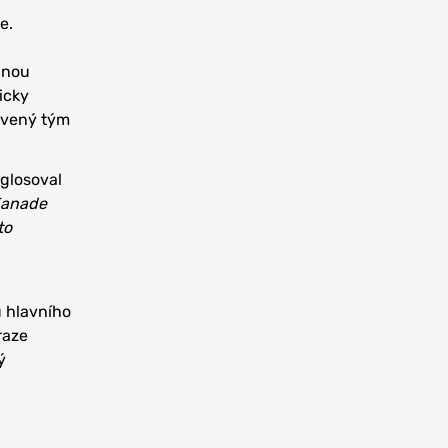
e.
bnou
icky
avený tým
 glosoval
 Kanade
to
u hlavního
raze
ý