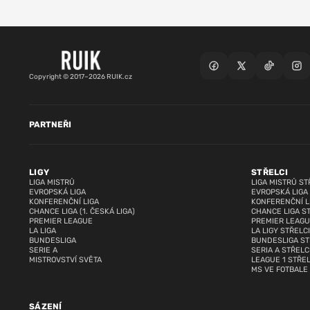
Copyright © 2017–2026 RUIK.cz
PARTNEŘI
LIGY
STŘELCI
LIGA MISTRŮ
LIGA MISTRŮ ST
EVROPSKÁ LIGA
EVROPSKÁ LIGA
KONFERENČNÍ LIGA
KONFERENČNÍ L
CHANCE LIGA (1. ČESKÁ LIGA)
CHANCE LIGA S
PREMIER LEAGUE
PREMIER LEAGU
LA LIGA
LA LIGY STŘELCI
BUNDESLIGA
BUNDESLIGA ST
SERIE A
SERIA A STŘELC
MISTROVSTVÍ SVĚTA
LEAGUE 1 STŘEL
MS VE FOTBALE
SÁZENÍ