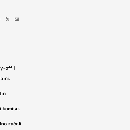
y-off i
dami.
tín
ní komise.
dno začali