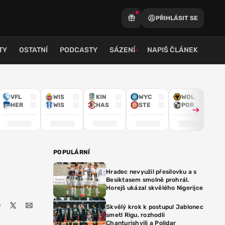
PŘIHLÁSIT SE
TY
OSTATNÍ
PODCASTY
SÁZENÍ
NAPIŠ ČLÁNEK
VFL
WIS
KIN
WYC
WOL
HER
WIS
HAS
STE
POR
POPULÁRNÍ
Hradec nevyužil přesilovku a s
Besiktasem smolně prohrál.
Horejš ukázal skvělého Nigerijce
Skvělý krok k postupu! Jablonec
smetl Rigu, rozhodli
Chanturishvili a Polidar