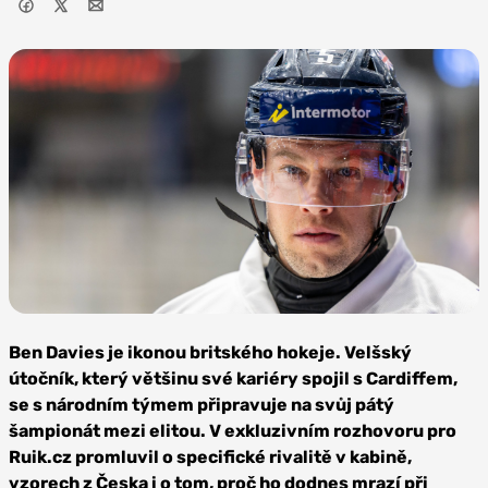
Foto:
Profimedia
Ben Davies je ikonou britského hokeje. Velšský
útočník, který většinu své kariéry spojil s Cardiffem,
se s národním týmem připravuje na svůj pátý
šampionát mezi elitou. V exkluzivním rozhovoru pro
Ruik.cz promluvil o specifické rivalitě v kabině,
vzorech z Česka i o tom, proč ho dodnes mrazí při