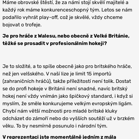
Máme obrovské štěstí, že za námi stojí skvělí majitelé a
každý rok máme konkurenceschopný tým. Letos se nám
podařilo vyhrát play-off, což je skvělé, vždy chceme
bojovat o trofeje.
Je pro hráče z Walesu, nebo obecně z Velké Británie,
těžké se prosadit v profesionálním hokeji?
Je to složité, a to spíše obecně jako pro britského hráče,
než jen velšského. V naší lize je limit 15 importů
(zahraničních hráčů), takže příležitostí není tolik. Dostat
se do profi hokeje v Británii není snadné, navíc britský
hokej není vždy vnímán jako špičkový standard, i když si
myslím, že směle konkurujeme velkým evropským ligám.
Chybí nám větší možnosti pro mladé britské kluky
odcházet do zámoří nebo do vyšších soutěží už v brzkém
věku. To by nesmírně posunulo i národní tým.
V reprezentaci jste momentálně jedním z mála