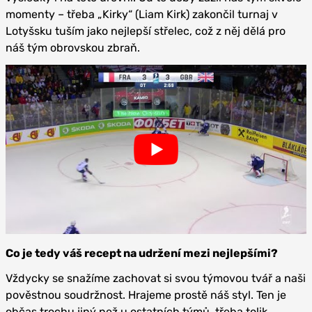
momenty – třeba „Kirky“ (Liam Kirk) zakončil turnaj v
Lotyšsku tuším jako nejlepší střelec, což z něj dělá pro
náš tým obrovskou zbraň.
Co je tedy váš recept na udržení mezi nejlepšími?
Vždycky se snažíme zachovat si svou týmovou tvář a naši
pověstnou soudržnost. Hrajeme prostě náš styl. Ten je
občas trochu jiný než u ostatních týmů, třeba tolik