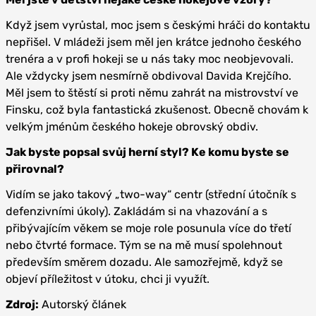
Když jsem vyrůstal, moc jsem s českými hráči do kontaktu
nepřišel. V mládeži jsem měl jen krátce jednoho českého
trenéra a v profi hokeji se u nás taky moc neobjevovali.
Ale vždycky jsem nesmírně obdivoval Davida Krejčího.
Měl jsem to štěstí si proti němu zahrát na mistrovství ve
Finsku, což byla fantastická zkušenost. Obecně chovám k
velkým jménům českého hokeje obrovský obdiv.
Jak byste popsal svůj herní styl? Ke komu byste se
přirovnal?
Vidím se jako takový „two-way“ centr (střední útočník s
defenzivními úkoly). Zakládám si na vhazování a s
přibývajícím věkem se moje role posunula více do třetí
nebo čtvrté formace. Tým se na mě musí spolehnout
především směrem dozadu. Ale samozřejmě, když se
objeví příležitost v útoku, chci ji využít.
Zdroj:
Autorský článek