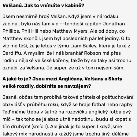
Velšanů. Jak to vnímáte v kabině?
Jsem nesmírně hrdý Velšan. Když jsem v nároďáku
začínal, bylo nás tam víc –-tehdejší kapitán Jonathan
Phillips, Phil Hill nebo Matthew Myers. Ale od doby, co
Matthew skončil, jsem byl posledních pár let jediný. O to
víc mě těší, že je letos v týmu Liam Bailey, který je také z
Cardiffu. A myslím, že i náš brankář Robson má přes
rodinu nějaké velšské kořeny, takže by se taky asi trochu
označil za Velšana. Je super, že už v tom nejsem sám.
A jaké to je? Jsou mezi Angličany, Velšany a Skoty
velké rozdíly, dobíráte se navzájem?
Jasně, občas tam probíhá takové přátelské pošťuchování,
obzvlášť v průběhu roku, když se hraje fotbal nebo ragby.
Teď máme třeba v šatně na rozcvičku anglický fotbalový
míč – tak toho se já absolutně nedotknu, budu si kopat s
tím druhým! (smích). Ale jinak je to super. I když jsme
takový mix národností a každý jsme trochu jiný, děláme