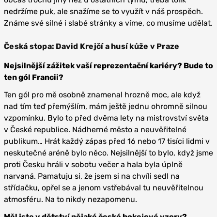
nedržíme puk, ale snažíme se to využít v náš prospěch.
Známe své silné i slabé stránky a víme, co musíme udělat.
Česká stopa: David Krejčí a husí kůže v Praze
Nejsilnější zážitek vaší reprezentační kariéry? Bude to
ten gól Francii?
Ten gól pro mě osobně znamenal hrozně moc, ale když
nad tím teď přemýšlím, mám ještě jednu ohromně silnou
vzpomínku. Bylo to před dvěma lety na mistrovství světa
v České republice. Nádherné město a neuvěřitelné
publikum… Hrát každý zápas před 16 nebo 17 tisíci lidmi v
neskutečné aréně bylo něco. Nejsilnější to bylo, když jsme
proti Česku hráli v sobotu večer a hala byla úplně
narvaná. Pamatuju si, že jsem si na chvíli sedl na
střídačku, opřel se a jenom vstřebával tu neuvěřitelnou
atmosféru. Na to nikdy nezapomenu.
Měl jste v dětství nějaké české hokejové vzory?