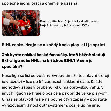
společně jednu práci a chemie je úžasná.
Barkov, Hischier či jednička draftu aneb
Největší hvězdy MS v hokeji 2026
EIHL roste. Hraje se o každý bod a play-off je sprint
Jak byste nalákal české fanoušky, kteří běžně sledují
Extraligu nebo NHL, na britskou EIHL? V čem je
speciální?
Naše liga se liší od většiny Evropy tím, že tou hlavní trofejí
je vítězství v lize po 54 zápasech základní části. Každý
jednotlivý zápas v průběhu roku má obrovskou váhu. V
jiných ligách se hraje o pozice a pak přijde velké play-off.
U nás se play-off hraje na pouhé čtyři zápasy v podstatě
vyřazovacím „knockout“ systémem, což je úplně jiné.