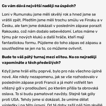
Co vám dává největší naději na úspěch?
Loni v Rumunsku jsme měli skvělý rok a hned jsme se
vrátili zpět. Předtím jsme měli trochu smůlu ve Finsku a v
Česku, ale tam jsme dokázali v posledním zápase porazit
Rakousko, což nám dodalo sebevědomí. Letos máme v
týmu pár nových kluků a další hráče, kteří mají
fantastickou formu. Půjdeme do toho zápas od zápasu a
soustředíme se jen na to, co můžeme ovlivnit.
Bude to váš pátý turnaj mezi elitou. Na co nejraději
vzpomínáte z těch předešlých?
Když jsme hráli elitu poprvé, bylo pro nás všechno úplně
nové. Ale nikdy nezapomenu, jak se vše rozhodovalo v
posledním zápase proti Francii a já mohl vstřelit ten
vítězný gól v prodloužení, po kterém přišla ta obrovská
oslava. To si budu pamatovat navždy. Stejně tak góly
proti USA. Tehdy jsme si dokázali, že umíme dělat
výsledky i na této úrovni. Od té doby zažil náš tým skvělé