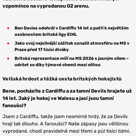
vzpomínce na vyprodanou O2 arenu.
Ben Davies odehrál v Cardiffu 14 let a patří k největším
osobnostem britské ligy EIHL
Jako svůj nejsilnější zážitek označil atmosféru na MS v
Praze před 17 tisíci diváky
Britská reprezentace míří na MS 2026 s jasným cílem –
udržet se díky týmové chemii mezi elitou
Velšská hrdost a těžká cesta britských hokejistů
Bene, pocházíte z Cardiffu a za tamní Devils hrajete už
14 let. Jaký je hokej ve Walesu a jací jsou tamní
fanoušci?
Jsem z Cardiffu, takže jsem nesmírně hrdý, že za Devils
hraji tak dlouho. A fanoušci? Naše zápasy jsou většinou
vyprodané, chodí pravidelně mezi třemi a půl tisíci lidmi.