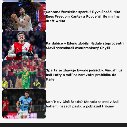
Ochrana ženského sportu? Bývalí hráči NBA
Enes Freedom Kanter a Royce White míří na
draft WNBA
Pardubice v Edenu zlobily. Nadále stoprocentní
Slavii vysvobodil dvoubrankový Chytil
Sparta se zbavuje bývalé jedničky. Vindahl už
balí kufry a míří na zdravotní prohlídku do
Itálie
Není ho v Číně škoda? Stanciu se stal v Asii
bohem, nasadil pásku a pobláznil tribuny