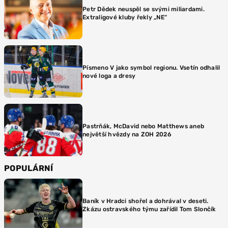
Petr Dědek neuspěl se svými miliardami.
Extraligové kluby řekly „NE“
Písmeno V jako symbol regionu. Vsetín odhalil
nové loga a dresy
Pastrňák, McDavid nebo Matthews aneb
největší hvězdy na ZOH 2026
POPULÁRNÍ
Baník v Hradci shořel a dohrával v deseti.
Zkázu ostravského týmu zařídil Tom Slončík