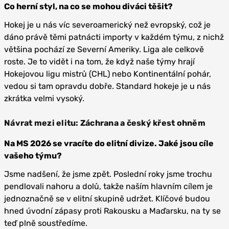
Co herní styl, na co se mohou diváci těšit?
Hokej je u nás víc severoamerický než evropský, což je
dáno právě těmi patnácti importy v každém týmu, z nichž
většina pochází ze Severní Ameriky. Liga ale celkově
roste. Je to vidět i na tom, že když naše týmy hrají
Hokejovou ligu mistrů (CHL) nebo Kontinentální pohár,
vedou si tam opravdu dobře. Standard hokeje je u nás
zkrátka velmi vysoký.
Návrat mezi elitu: Záchrana a český křest ohněm
Na MS 2026 se vracíte do elitní divize. Jaké jsou cíle
vašeho týmu?
Jsme nadšení, že jsme zpět. Poslední roky jsme trochu
pendlovali nahoru a dolů, takže naším hlavním cílem je
jednoznačně se v elitní skupině udržet. Klíčové budou
hned úvodní zápasy proti Rakousku a Maďarsku, na ty se
teď plně soustředíme.