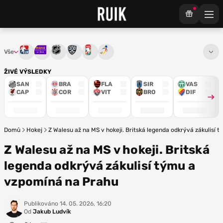
Vše
Tipsport extraliga
Maxa liga
NHL
KHL
Mistrovství světa
Euro Hockey Tour
ŽIVÉ VÝSLEDKY
SAN
BRA
FLA
SIR
VAS
CAP
COR
VIT
BRO
DIF
Domů
Hokej
Z Walesu až na MS v hokeji. Britská legenda odkrývá zákulisí
Z Walesu až na MS v hokeji. Britská
legenda odkrývá zákulisí týmu a
vzpomíná na Prahu
Publikováno
14. 05. 2026, 16:20
Od
Jakub Ludvík