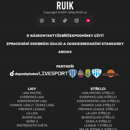
Copyright © 2017–2026 RUIK.cz
O NÁS
KONTAKTY
ŽEBŘÍČEK
PODMÍNKY UŽITÍ
ZPRACOVÁNÍ OSOBNÍCH ÚDAJŮ A COOKIES
REDAKČNÍ STANDARDY
ARCHIV
PARTNEŘI
LIGY
STŘELCI
LIGA MISTRŮ
LIGA MISTRŮ STŘELCI
EVROPSKÁ LIGA
EVROPSKÁ LIGA STŘELCI
KONFERENČNÍ LIGA
KONFERENČNÍ LIGA STŘELCI
CHANCE LIGA (1. ČESKÁ LIGA)
CHANCE LIGA STŘELCI
PREMIER LEAGUE
PREMIER LEAGUE STŘELCI
LA LIGA
LA LIGY STŘELCI
BUNDESLIGA
BUNDESLIGA STŘELCI
SERIE A
SERIA A STŘELCI
MISTROVSTVÍ SVĚTA
LEAGUE 1 STŘELCI
MS VE FOTBALE STŘELCI