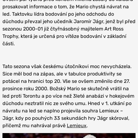
prosakovat informace o tom, že Mario chystá návrat na
led. Taktovku lídra bodování po jeho odchodu do
důchodu převzal jeho učedník Jaromír Jágr, jenž byl před
sezonou 2000-01 již čtyřnásobný majitelem Art Ross
Trophy, která je určená pro vítěze bodování v základní
části.
Tato sezona však českému útočníkovi moc nevycházela.
Sice měl bod na zápas, ale v tabulce produktivity se
potácel na hranici top 20. Vše se ovšem změnilo dne 27.
prosince roku 2000. Božský Mario se skutečně vrátil na
led proti Torontu a po více než 3leté anabázi v hokejovém
důchodu neztratil nic ze svého umu. Hned v 1. utkání po
návratu na led se naplno projevila souhra Lemieux –
Jágr, kdy po pouhých 33 sekundách hry Jágr skóroval,
přičemž mu nahrával právě
Lemieux
.