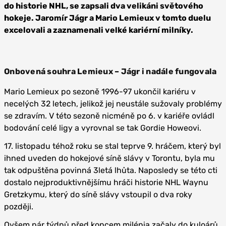
do historie NHL, se zapsali dva velikáni světového
hokeje. Jaromír Jágr a Mario Lemieux v tomto duelu
excelovali a zaznamenali velké kariérní milníky.
Onbovená souhra Lemieux – Jágr i nadále fungovala
Mario Lemieux po sezoně 1996-97 ukončil kariéru v
necelých 32 letech, jelikož jej neustále sužovaly problémy
se zdravím. V této sezoně nicméně po 6. v kariéře ovládl
bodování celé ligy a vyrovnal se tak Gordie Howeovi.
17. listopadu téhož roku se stal teprve 9. hráčem, který byl
ihned uveden do hokejové síně slávy v Torontu, byla mu
tak odpuštěna povinná 3letá lhůta. Naposledy se této cti
dostalo nejproduktivnějšímu hráči historie NHL Waynu
Gretzkymu, který do síně slávy vstoupil o dva roky
později.
Ovšem pár týdnů před koncem milénia začaly do kuloárů