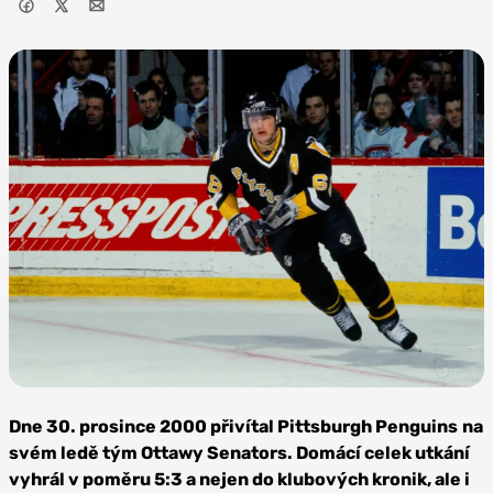
Zdroj: NHLI via
Getty Images
Dne 30. prosince 2000 přivítal
Pittsburgh Penguins
na
svém ledě tým Ottawy Senators. Domácí celek utkání
vyhrál v poměru 5:3 a nejen do klubových kronik, ale i