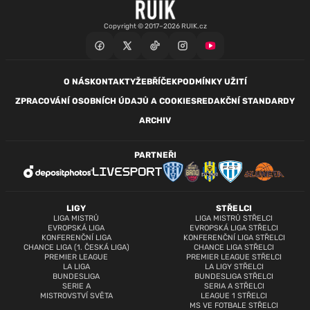
Copyright © 2017–2026 RUIK.cz
O NÁS
KONTAKTY
ŽEBŘÍČEK
PODMÍNKY UŽITÍ
ZPRACOVÁNÍ OSOBNÍCH ÚDAJŮ A COOKIES
REDAKČNÍ STANDARDY
ARCHIV
PARTNEŘI
LIGY
STŘELCI
LIGA MISTRŮ
LIGA MISTRŮ STŘELCI
EVROPSKÁ LIGA
EVROPSKÁ LIGA STŘELCI
KONFERENČNÍ LIGA
KONFERENČNÍ LIGA STŘELCI
CHANCE LIGA (1. ČESKÁ LIGA)
CHANCE LIGA STŘELCI
PREMIER LEAGUE
PREMIER LEAGUE STŘELCI
LA LIGA
LA LIGY STŘELCI
BUNDESLIGA
BUNDESLIGA STŘELCI
SERIE A
SERIA A STŘELCI
MISTROVSTVÍ SVĚTA
LEAGUE 1 STŘELCI
MS VE FOTBALE STŘELCI