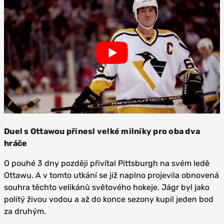
Duel s Ottawou přinesl velké milníky pro oba dva
hráče
O pouhé 3 dny později přivítal Pittsburgh na svém ledě
Ottawu. A v tomto utkání se již naplno projevila obnovená
souhra těchto velikánů světového hokeje. Jágr byl jako
politý živou vodou a až do konce sezony kupil jeden bod
za druhým.