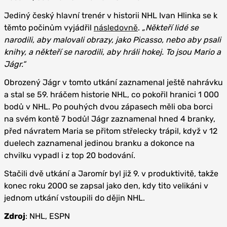
Jediný český hlavní trenér v historii NHL Ivan Hlinka se k
těmto počinům vyjádřil
následovně
.
„Někteří lidé se
narodili, aby malovali obrazy, jako Picasso, nebo aby psali
knihy, a někteří se narodili, aby hráli hokej. To jsou Mario a
Jágr.“
Obrozený Jágr v tomto utkání zaznamenal ještě nahrávku
a stal se 59. hráčem historie NHL, co pokořil hranici 1 000
bodů v NHL. Po pouhých dvou zápasech měli oba borci
na svém kontě 7 bodů! Jágr zaznamenal hned 4 branky,
před návratem Maria se přitom střelecky trápil, když v 12
duelech zaznamenal jedinou branku a dokonce na
chvilku vypadl i z top 20 bodování.
Stačili dvě utkání a Jaromír byl již 9. v produktivitě, takže
konec roku 2000 se zapsal jako den, kdy tito velikáni v
jednom utkání vstoupili do dějin NHL.
Zdroj
: NHL, ESPN