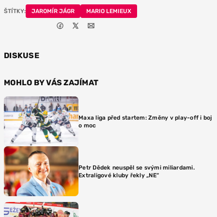
ŠTÍTKY:
JAROMÍR JÁGR
MARIO LEMIEUX
DISKUSE
MOHLO BY VÁS ZAJÍMAT
Maxa liga před startem: Změny v play-off i boj
o moc
Petr Dědek neuspěl se svými miliardami.
Extraligové kluby řekly „NE“