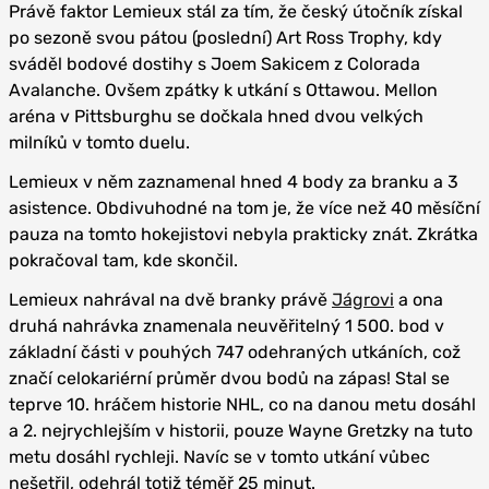
Právě faktor Lemieux stál za tím, že český útočník získal
po sezoně svou pátou (poslední) Art Ross Trophy, kdy
sváděl bodové dostihy s Joem Sakicem z Colorada
Avalanche. Ovšem zpátky k utkání s Ottawou. Mellon
aréna v Pittsburghu se dočkala hned dvou velkých
milníků v tomto duelu.
Lemieux v něm zaznamenal hned 4 body za branku a 3
asistence. Obdivuhodné na tom je, že více než 40 měsíční
pauza na tomto hokejistovi nebyla prakticky znát. Zkrátka
pokračoval tam, kde skončil.
Lemieux nahrával na dvě branky právě
Jágrovi
a ona
druhá nahrávka znamenala neuvěřitelný 1 500. bod v
základní části v pouhých 747 odehraných utkáních, což
značí celokariérní průměr dvou bodů na zápas! Stal se
teprve 10. hráčem historie NHL, co na danou metu dosáhl
a 2. nejrychlejším v historii, pouze Wayne Gretzky na tuto
metu dosáhl rychleji. Navíc se v tomto utkání vůbec
nešetřil, odehrál totiž téměř 25 minut.