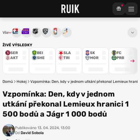
Vše
Tipsport extraliga
Maxa liga
NHL
KHL
Mistrovství světa
Euro Hockey Tour
ŽIVÉ VÝSLEDKY
SER
BEI
SLA
SK
FC
AKT
SHE
TRI
MOR
PRB
Domů
Hokej
Vzpomínka: Den, kdy v jednom utkání překonal Lemieux hranic
Vzpomínka: Den, kdy v jednom
utkání překonal Lemieux hranici 1
500 bodů a Jágr 1 000 bodů
Publikováno
13. 04. 2024, 13:00
Od
David Sobola