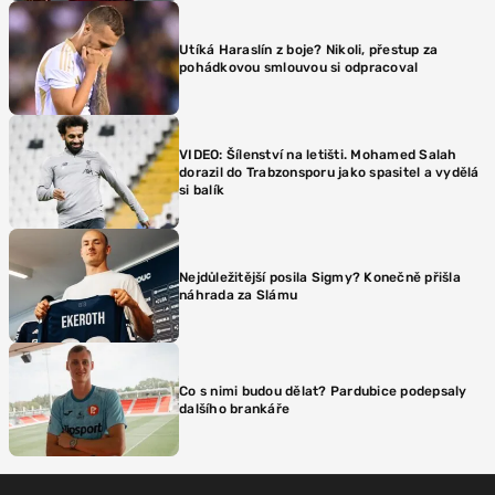
Utíká Haraslín z boje? Nikoli, přestup za
pohádkovou smlouvou si odpracoval
VIDEO: Šílenství na letišti. Mohamed Salah
dorazil do Trabzonsporu jako spasitel a vydělá
si balík
Nejdůležitější posila Sigmy? Konečně přišla
náhrada za Slámu
Co s nimi budou dělat? Pardubice podepsaly
dalšího brankáře