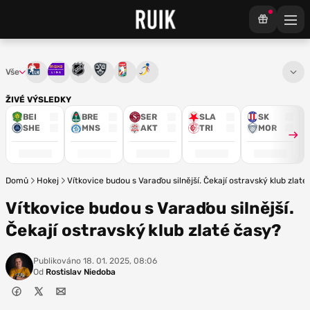
Vše
Tipsport extraliga
Maxa liga
NHL
KHL
Mistrovství světa
Euro Hockey Tour
ŽIVÉ VÝSLEDKY
BEI
BRE
SER
SLA
SK
SHE
MNS
AKT
TRI
MOR
Domů
Hokej
Vítkovice budou s Varaďou silnější. Čekají ostravský klub zlaté
Vítkovice budou s Varaďou silnější.
Čekají ostravský klub zlaté časy?
Publikováno
18. 01. 2025, 08:06
Od
Rostislav Niedoba