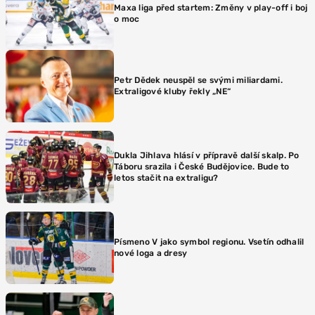
Maxa liga před startem: Změny v play-off i boj
o moc
Petr Dědek neuspěl se svými miliardami.
Extraligové kluby řekly „NE“
Dukla Jihlava hlásí v přípravě další skalp. Po
Táboru srazila i České Budějovice. Bude to
letos stačit na extraligu?
Písmeno V jako symbol regionu. Vsetín odhalil
nové loga a dresy