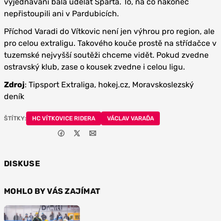
vyjednávání bála udělat Sparta. To, na co nakonec
nepřistoupili ani v Pardubicích.
Příchod Varadi do Vítkovic není jen výhrou pro region, ale
pro celou extraligu. Takového kouče prostě na střídačce v
tuzemské nejvyšší soutěži chceme vidět. Pokud zvedne
ostravský klub, zase o kousek zvedne i celou ligu.
Zdroj
: Tipsport Extraliga, hokej.cz, Moravskoslezský
deník
ŠTÍTKY:
HC VÍTKOVICE RIDERA
VÁCLAV VARAĎA
DISKUSE
MOHLO BY VÁS ZAJÍMAT