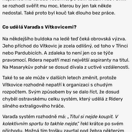
se rozhodl svěřit mu moc, kterou by jen tak někde
nedostal. Také proto byl kouč tak dlouho bez práce.
Co udělá Varaďa s Vítkovicemi?
Na někdejšího buldoka na ledě teď čeká obrovská výzva.
Jeho příchod do Vítkovic je zcela odlišný, od toho v Třinci
nebo Pardubicích. A zdaleka to není jen co se týče
pravomocí. Ridera nepatří mezi největší aspiranty na titul.
Na Masarykův pohár se dosud dívala z uctivé vzdálenosti.
Také to se ale může v dalších letech změnit, protože
Vítkovice rozhodně nepatří k organizaci s chudým
rozpočtem. Svým způsobem by se dalo říct, že dosud
chyběl ostravskému celku systém, který udělá z Ridery
silného extraligového hráče.
Varaďa systém rozhodně má: „
Titul si nejde koupit. V
kolektivním sportu to takhle nejde
,” řekl krátce po svém
příchodu. Možná tím trošku zavrtal pod žebra některým