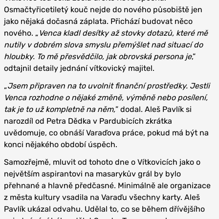
Osmačtyřicetiletý kouč nejde do nového působiště jen
jako nějaká dočasná záplata. Přichází budovat něco
nového. „
Venca kladl desítky až stovky dotazů, které mě
nutily v dobrém slova smyslu přemýšlet nad situací do
hloubky. To mě přesvědčilo, jak obrovská persona je
,”
odtajnil detaily jednání vítkovický majitel.
„
Jsem připraven na to uvolnit finanční prostředky. Jestli
Venca rozhodne o nějaké změně, výměně nebo posílení,
tak je to už kompletně na něm,
” dodal. Aleš Pavlík si
narozdíl od Petra Dědka v Pardubicích zkrátka
uvědomuje, co obnáší Varaďova práce, pokud má být na
konci nějakého období úspěch.
Samozřejmě, mluvit od tohoto dne o Vítkovicích jako o
největším aspirantovi na masarykův grál by bylo
přehnané a hlavně předčasné. Minimálně ale organizace
z města kultury vsadila na Varaďu všechny karty. Aleš
Pavlík ukázal odvahu. Udělal to, co se během dřívějšího