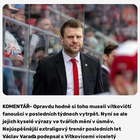
Foto: Lukáš Filipec,
HC Oceláři Třinec
KOMENTÁŘ- Opravdu hodně si toho museli vítkovičtí
fanoušci v posledních týdnech vytrpět. Nyní se ale
jejich kyselé výrazy ve tvářích mění v úsměv.
Nejúspěšnější extraligový trenér posledních let
Václav Varaďa podepsal s Vítkovicemi víceletý