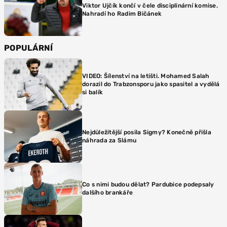
Viktor Ujčík končí v čele disciplinární komise.
Nahradí ho Radim Bičánek
POPULÁRNÍ
VIDEO: Šílenství na letišti. Mohamed Salah
dorazil do Trabzonsporu jako spasitel a vydělá
si balík
Nejdůležitější posila Sigmy? Konečně přišla
náhrada za Slámu
Co s nimi budou dělat? Pardubice podepsaly
dalšího brankáře