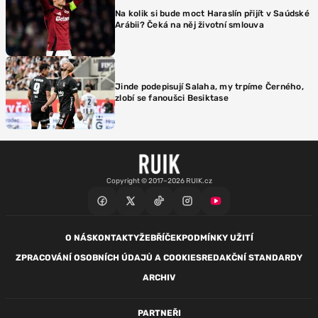
Na kolik si bude moct Haraslín přijít v Saúdské
Arábii? Čeká na něj životní smlouva
Jinde podepisují Salaha, my trpíme Černého,
zlobí se fanoušci Besiktase
Copyright © 2017–2026 RUIK.cz
O NÁS
KONTAKTY
ŽEBŘÍČEK
PODMÍNKY UŽITÍ
ZPRACOVÁNÍ OSOBNÍCH ÚDAJŮ A COOKIES
REDAKČNÍ STANDARDY
ARCHIV
PARTNEŘI