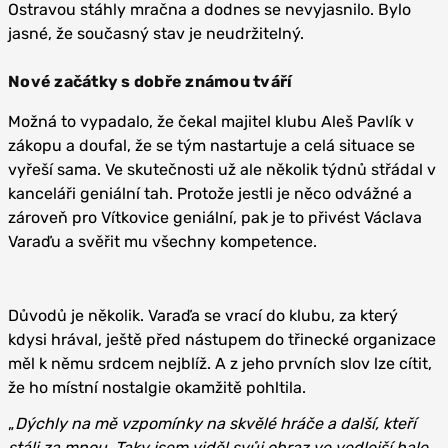
Ostravou stáhly mračna a dodnes se nevyjasnilo. Bylo
jasné, že současný stav je neudržitelný.
Nové začátky s dobře známou tváří
Možná to vypadalo, že čekal majitel klubu Aleš Pavlík v
zákopu a doufal, že se tým nastartuje a celá situace se
vyřeší sama. Ve skutečnosti už ale několik týdnů střádal v
kanceláři geniální tah. Protože jestli je něco odvážné a
zároveň pro Vítkovice geniální, pak je to přivést Václava
Varaďu a svěřit mu všechny kompetence.
Důvodů je několik. Varaďa se vrací do klubu, za který
kdysi hrával, ještě před nástupem do třinecké organizace
měl k němu srdcem nejblíž. A z jeho prvních slov lze cítit,
že ho místní nostalgie okamžitě pohltila.
„
Dýchly na mě vzpomínky na skvělé hráče a další, kteří
stáli za mnou. Taky jsem viděl svůj obraz ve vedlejší hale