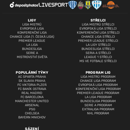
LIGY
STŘELCI
LIGA MISTRŮ
LIGA MISTRŮ STŘELCI
EVROPSKÁ LIGA
EVROPSKÁ LIGA STŘELCI
KONFERENČNÍ LIGA
KONFERENČNÍ LIGA STŘELCI
CHANCE LIGA (1. ČESKÁ LIGA)
CHANCE LIGA STŘELCI
PREMIER LEAGUE
PREMIER LEAGUE STŘELCI
LA LIGA
LA LIGY STŘELCI
BUNDESLIGA
BUNDESLIGA STŘELCI
SERIE A
SERIA A STŘELCI
MISTROVSTVÍ SVĚTA
LEAGUE 1 STŘELCI
MS VE FOTBALE STŘELCI
POPULÁRNÍ TÝMY
PROGRAM LIG
AC SPARTA PRAHA
LIGA MISTRŮ PROGRAM
SK SLAVIA PRAHA
CHANCE LIGA PROGRAM
FC VIKTORIA PLZEŇ
EVROPSKÁ LIGA PROGRAM
FC BANÍK OSTRAVA
KONFERENČNÍ LIGA PROGRAM
REAL MADRID
PREMIER LEAGUE PROGRAM
FC BARCELONA
LA LIGA PROGRAM
MANCHESTER UNITED
BUNDESLIGA PROGRAM
ARSENAL
SERIE A PROGRAM
PSG
EXTRALIGA PROGRAM
CHELSEA
NHL PROGRAM
BAYERN MNICHOV
SÁZENÍ