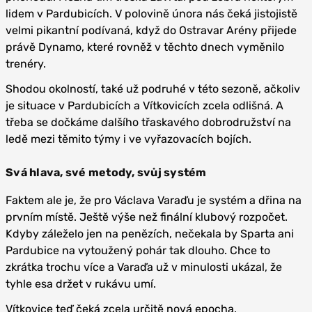
lidem v Pardubicích. V polovině února nás čeká jistojistě
velmi pikantní podívaná, když do Ostravar Arény přijede
právě Dynamo, které rovněž v těchto dnech vyměnilo
trenéry.
Shodou okolností, také už podruhé v této sezoně, ačkoliv
je situace v Pardubicích a Vítkovicích zcela odlišná. A
třeba se dočkáme dalšího třaskavého dobrodružství na
ledě mezi těmito týmy i ve vyřazovacích bojích.
Svá hlava, své metody, svůj systém
Faktem ale je, že pro Václava Varaďu je systém a dřina na
prvním místě. Ještě výše než finální klubový rozpočet.
Kdyby záleželo jen na penězích, nečekala by Sparta ani
Pardubice na vytoužený pohár tak dlouho. Chce to
zkrátka trochu více a Varaďa už v minulosti ukázal, že
tyhle esa držet v rukávu umí.
Vítkovice teď čeká zcela určitě nová epocha.