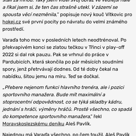
a říkal jsem si, že ten čas strašně utekl. V zázemí se
spousta věcí nezměnila,
” popisuje nový kouč Vítkovic pro
hokej.cz
své první pocity po návratu do velmi známého
prostředí.
Varaďa toho moc v posledních letech neodtrénoval. Po
překvapivém konci se zlatou tečkou v Třinci v play-off
2022 si dal rok pauzu. Pak se vrhnul do práce v
Pardubicích, která skončila po pár měsících soudními
spory, jenž přetrvávají dodnes. Od té doby čekal na
nabídku, šitou jemu na míru. Teď se dočkal.
„
Přebere nejenom funkci hlavního trenéra, ale i pozici
sportovního manažera. Bude mít maximální a
stoprocentní odpovědnost, co se týká skladby kádru,
jednání s hráči, výměny hráčů. Prostě všechno, co spadá
do kompetence sportovního manažera
,” řekl
Moravskoslezskému deníku
Aleš Pavlík.
Najednou má Varaďa všechno, po čem toužil. Aleš Pavlík