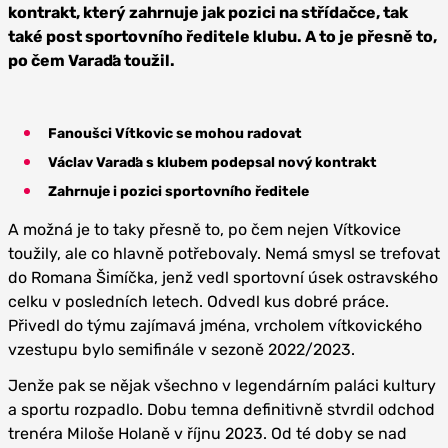
kontrakt, který zahrnuje jak pozici na střídačce, tak
také post sportovního ředitele klubu. A to je přesně to,
po čem Varaďa toužil.
Fanoušci Vítkovic se mohou radovat
Václav Varaďa s klubem podepsal nový kontrakt
Zahrnuje i pozici sportovního ředitele
A možná je to taky přesně to, po čem nejen Vítkovice
toužily, ale co hlavně potřebovaly. Nemá smysl se trefovat
do Romana Šimíčka, jenž vedl sportovní úsek ostravského
celku v posledních letech. Odvedl kus dobré práce.
Přivedl do týmu zajímavá jména, vrcholem vítkovického
vzestupu bylo semifinále v sezoně 2022/2023.
Jenže pak se nějak všechno v legendárním paláci kultury
a sportu rozpadlo. Dobu temna definitivně stvrdil odchod
trenéra Miloše Holaně v říjnu 2023. Od té doby se nad