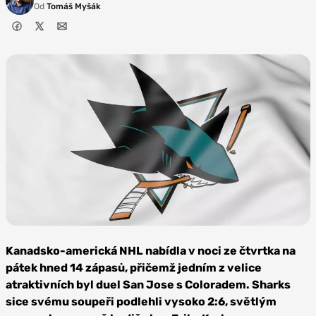
Od
Tomáš Myšák
Zdroj:
Depositphotos
Kanadsko-americká NHL nabídla v noci ze čtvrtka na
pátek hned 14 zápasů, přičemž jedním z velice
atraktivních byl duel San Jose s Coloradem. Sharks
sice svému soupeři podlehli vysoko 2:6, světlým