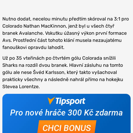
Nutno dodat, necelou minutu předtím skóroval na 3:1 pro
Colorado Nathan MacKinnon, jenž byl u všech čtyř
branek Avalanche. Vskutku úžasný výkon první formace
Avs. Prostřední část tohoto klání musela nezaujatému
fanouškovi opravdu lahodit.
Už po 35 vteřinách po čtvrtém gólu Colorada snížili
Sharks na rozdíl dvou branek. Hlavní zásluhu na tomto
gólu ale nese Švéd Karlsson, který takto vyšachoval
prakticky všechny a následně nahrál přímo na hokejku
Stevea Lorentze.