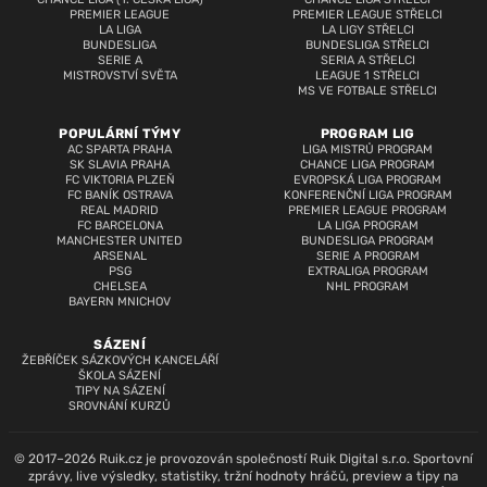
PREMIER LEAGUE
PREMIER LEAGUE STŘELCI
LA LIGA
LA LIGY STŘELCI
BUNDESLIGA
BUNDESLIGA STŘELCI
SERIE A
SERIA A STŘELCI
MISTROVSTVÍ SVĚTA
LEAGUE 1 STŘELCI
MS VE FOTBALE STŘELCI
POPULÁRNÍ TÝMY
PROGRAM LIG
AC SPARTA PRAHA
LIGA MISTRŮ PROGRAM
SK SLAVIA PRAHA
CHANCE LIGA PROGRAM
FC VIKTORIA PLZEŇ
EVROPSKÁ LIGA PROGRAM
FC BANÍK OSTRAVA
KONFERENČNÍ LIGA PROGRAM
REAL MADRID
PREMIER LEAGUE PROGRAM
FC BARCELONA
LA LIGA PROGRAM
MANCHESTER UNITED
BUNDESLIGA PROGRAM
ARSENAL
SERIE A PROGRAM
PSG
EXTRALIGA PROGRAM
CHELSEA
NHL PROGRAM
BAYERN MNICHOV
SÁZENÍ
ŽEBŘÍČEK SÁZKOVÝCH KANCELÁŘÍ
ŠKOLA SÁZENÍ
TIPY NA SÁZENÍ
SROVNÁNÍ KURZŮ
© 2017–2026 Ruik.cz je provozován společností Ruik Digital s.r.o. Sportovní
zprávy, live výsledky, statistiky, tržní hodnoty hráčů, preview a tipy na