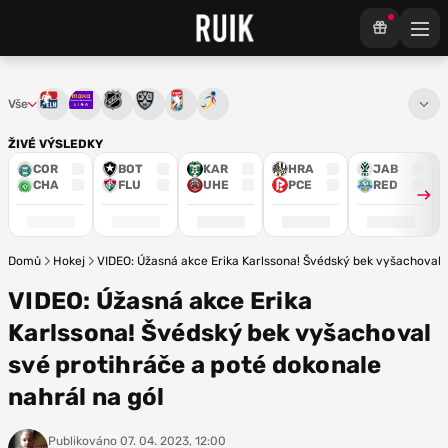
Vše
Tipsport extraliga
Maxa liga
NHL
KHL
Mistrovství světa
Euro Hockey Tour
ŽIVÉ VÝSLEDKY
COR
BOT
KAR
HRA
JAB
CHA
FLU
UHE
PCE
RED
Domů
Hokej
VIDEO: Úžasná akce Erika Karlssona! Švédský bek vyšachoval s
VIDEO: Úžasná akce Erika
Karlssona! Švédský bek vyšachoval
své protihráče a poté dokonale
nahrál na gól
Publikováno
07. 04. 2023, 12:00