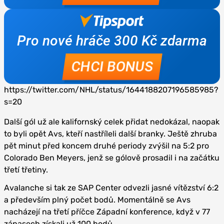
https://twitter.com/NHL/status/1644188207196585985?
s=20
Další gól už ale kalifornský celek přidat nedokázal, naopak
to byli opět Avs, kteří nastříleli další branky. Ještě zhruba
pět minut před koncem druhé periody zvýšil na 5:2 pro
Colorado Ben Meyers, jenž se gólově prosadil i na začátku
třetí třetiny.
Avalanche si tak ze SAP Center odvezli jasné vítězství 6:2
a především plný počet bodů. Momentálně se Avs
nacházejí na třetí příčce Západní konference, když v 77
zápasech získali už 100 bodů.