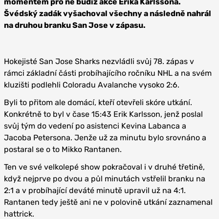
momentem pro ně budiž akce Erika Karlssona.
Švédský zadák vyšachoval všechny a následně nahrál
na druhou branku San Jose v zápasu.
Hokejisté San Jose Sharks nezvládli svůj 78. zápas v
rámci základní části probíhajícího ročníku NHL a na svém
kluzišti podlehli Coloradu Avalanche vysoko 2:6.
Byli to přitom ale domácí, kteří otevřeli skóre utkání.
Konkrétně to byl v čase 15:43 Erik Karlsson, jenž poslal
svůj tým do vedení po asistenci Kevina Labanca a
Jacoba Petersona. Jenže už za minutu bylo srovnáno a
postaral se o to Mikko Rantanen.
Ten ve své velkolepé show pokračoval i v druhé třetině,
když nejprve po dvou a půl minutách vstřelil branku na
2:1 a v probíhající deváté minutě upravil už na 4:1.
Rantanen tedy ještě ani ne v polovině utkání zaznamenal
hattrick.