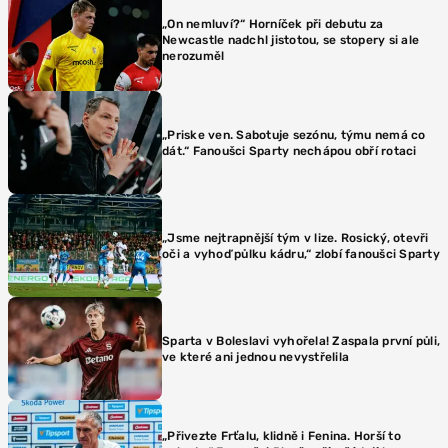
„On nemluví?“ Horníček při debutu za
Newcastle nadchl jistotou, se stopery si ale
nerozuměl
„Priske ven. Sabotuje sezónu, týmu nemá co
dát.“ Fanoušci Sparty nechápou obří rotaci
„Jsme nejtrapnější tým v lize. Rosický, otevři
oči a vyhoď půlku kádru,“ zlobí fanoušci Sparty
Sparta v Boleslavi vyhořela! Zaspala první půli,
ve které ani jednou nevystřelila
„Přivezte Frťalu, klidně i Fenina. Horší to