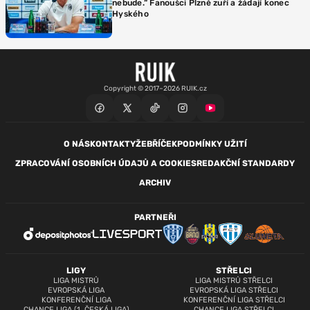
nebude.“ Fanoušci Plzně zuří a žádají konec
Hyského
Copyright © 2017–2026 RUIK.cz
O NÁS
KONTAKTY
ŽEBŘÍČEK
PODMÍNKY UŽITÍ
ZPRACOVÁNÍ OSOBNÍCH ÚDAJŮ A COOKIES
REDAKČNÍ STANDARDY
ARCHIV
PARTNEŘI
LIGY
STŘELCI
LIGA MISTRŮ
LIGA MISTRŮ STŘELCI
EVROPSKÁ LIGA
EVROPSKÁ LIGA STŘELCI
KONFERENČNÍ LIGA
KONFERENČNÍ LIGA STŘELCI
CHANCE LIGA (1. ČESKÁ LIGA)
CHANCE LIGA STŘELCI