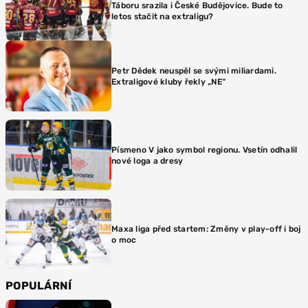
Táboru srazila i České Budějovice. Bude to
letos stačit na extraligu?
Petr Dědek neuspěl se svými miliardami.
Extraligové kluby řekly „NE“
Písmeno V jako symbol regionu. Vsetín odhalil
nové loga a dresy
Maxa liga před startem: Změny v play-off i boj
o moc
POPULÁRNÍ