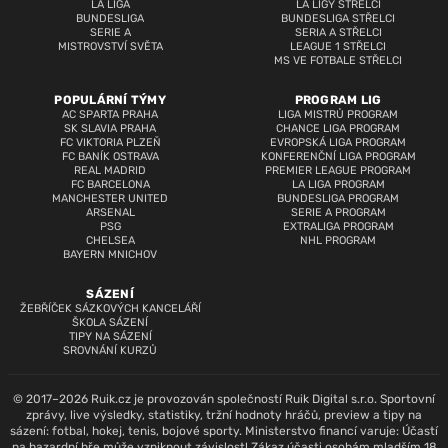
LA LIGA
LA LIGY STŘELCI
BUNDESLIGA
BUNDESLIGA STŘELCI
SERIE A
SERIA A STŘELCI
MISTROVSTVÍ SVĚTA
LEAGUE 1 STŘELCI
MS VE FOTBALE STŘELCI
POPULÁRNÍ TÝMY
PROGRAM LIG
AC SPARTA PRAHA
LIGA MISTRŮ PROGRAM
SK SLAVIA PRAHA
CHANCE LIGA PROGRAM
FC VIKTORIA PLZEŇ
EVROPSKÁ LIGA PROGRAM
FC BANÍK OSTRAVA
KONFERENČNÍ LIGA PROGRAM
REAL MADRID
PREMIER LEAGUE PROGRAM
FC BARCELONA
LA LIGA PROGRAM
MANCHESTER UNITED
BUNDESLIGA PROGRAM
ARSENAL
SERIE A PROGRAM
PSG
EXTRALIGA PROGRAM
CHELSEA
NHL PROGRAM
BAYERN MNICHOV
SÁZENÍ
ŽEBŘÍČEK SÁZKOVÝCH KANCELÁŘÍ
ŠKOLA SÁZENÍ
TIPY NA SÁZENÍ
SROVNÁNÍ KURZŮ
© 2017–2026 Ruik.cz je provozován společností Ruik Digital s.r.o. Sportovní
zprávy, live výsledky, statistiky, tržní hodnoty hráčů, preview a tipy na
sázení: fotbal, hokej, tenis, bojové sporty. Ministerstvo financí varuje: Účastí
na hazardní hře může vzniknout závislost! Zákaz účasti osobám mladším 18