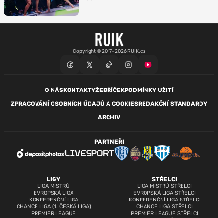
Copyright © 2017–2026 RUIK.cz
O NÁS
KONTAKTY
ŽEBŘÍČEK
PODMÍNKY UŽITÍ
ZPRACOVÁNÍ OSOBNÍCH ÚDAJŮ A COOKIES
REDAKČNÍ STANDARDY
ARCHIV
PARTNEŘI
LIGY
STŘELCI
LIGA MISTRŮ
LIGA MISTRŮ STŘELCI
EVROPSKÁ LIGA
EVROPSKÁ LIGA STŘELCI
KONFERENČNÍ LIGA
KONFERENČNÍ LIGA STŘELCI
CHANCE LIGA (1. ČESKÁ LIGA)
CHANCE LIGA STŘELCI
PREMIER LEAGUE
PREMIER LEAGUE STŘELCI