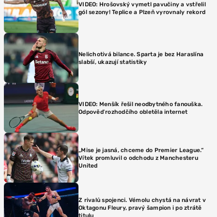
VIDEO: Hrošovský vymetl pavučiny a vstřelil
gól sezony! Teplice a Plzeň vyrovnaly rekord
Nelichotivá bilance. Sparta je bez Haraslína
slabší, ukazují statistiky
VIDEO: Menšík řešil neodbytného fanouška.
Odpověď rozhodčího obletěla internet
„Mise je jasná, chceme do Premier League.“
Vítek promluvil o odchodu z Manchesteru
United
Z rivalů spojenci. Vémolu chystá na návrat v
Oktagonu Fleury, pravý šampion i po ztrátě
titulu