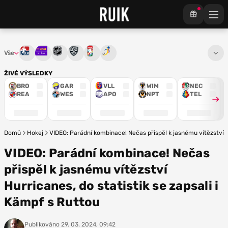
Vše
Tipsport extraliga
Maxa liga
NHL
KHL
Mistrovství světa
Euro Hockey Tour
ŽIVÉ VÝSLEDKY
BRO
GAR
VLL
WIM
NEC
REA
WES
APO
NPT
TEL
Domů
Hokej
VIDEO: Parádní kombinace! Nečas přispěl k jasnému vítězství Hu
VIDEO: Parádní kombinace! Nečas
přispěl k jasnému vítězství
Hurricanes, do statistik se zapsali i
Kämpf s Ruttou
Publikováno
29. 03. 2024, 09:42