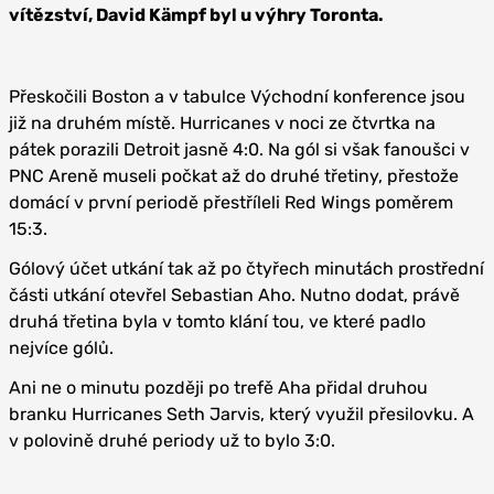
vítězství, David Kämpf byl u výhry Toronta.
Přeskočili Boston a v tabulce Východní konference jsou
již na druhém místě. Hurricanes v noci ze čtvrtka na
pátek porazili Detroit jasně 4:0. Na gól si však fanoušci v
PNC Areně museli počkat až do druhé třetiny, přestože
domácí v první periodě přestříleli Red Wings poměrem
15:3.
Gólový účet utkání tak až po čtyřech minutách prostřední
části utkání otevřel Sebastian Aho. Nutno dodat, právě
druhá třetina byla v tomto klání tou, ve které padlo
nejvíce gólů.
Ani ne o minutu později po trefě Aha přidal druhou
branku Hurricanes Seth Jarvis, který využil přesilovku. A
v polovině druhé periody už to bylo 3:0.