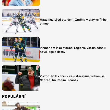
Maxa liga před startem: Změny v play-off i boj
o moc
Písmeno V jako symbol regionu. Vsetín odhalil
nové loga a dresy
Viktor Ujčík končí v čele disciplinární komise.
Nahradí ho Radim Bičánek
POPULÁRNÍ