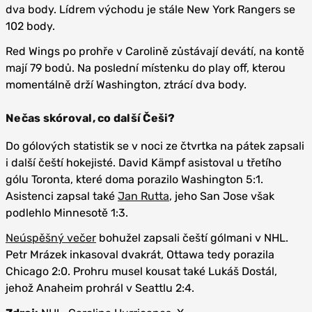
dva body. Lídrem východu je stále New York Rangers se
102 body.
Red Wings po prohře v Carolině zůstávají devátí, na kontě
mají 79 bodů. Na poslední místenku do play off, kterou
momentálně drží Washington, ztrácí dva body.
Nečas skóroval, co další Češi?
Do gólových statistik se v noci ze čtvrtka na pátek zapsali
i další čeští hokejisté. David Kämpf asistoval u třetího
gólu Toronta, které doma porazilo Washington 5:1.
Asistenci zapsal také
Jan Rutta
, jeho San Jose však
podlehlo Minnesotě 1:3.
Neúspěšný večer
bohužel zapsali čeští gólmani v NHL.
Petr Mrázek inkasoval dvakrát, Ottawa tedy porazila
Chicago 2:0. Prohru musel kousat také Lukáš Dostál,
jehož Anaheim prohrál v Seattlu 2:4.