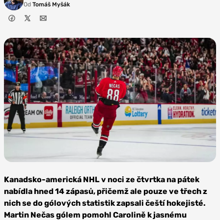
Od
Tomáš Myšák
Zdroj: NHLI via
Getty Images
Kanadsko-americká NHL v noci ze čtvrtka na pátek
nabídla hned 14 zápasů, přičemž ale pouze ve třech z
nich se do gólových statistik zapsali čeští hokejisté.
Martin Nečas gólem pomohl Carolině k jasnému