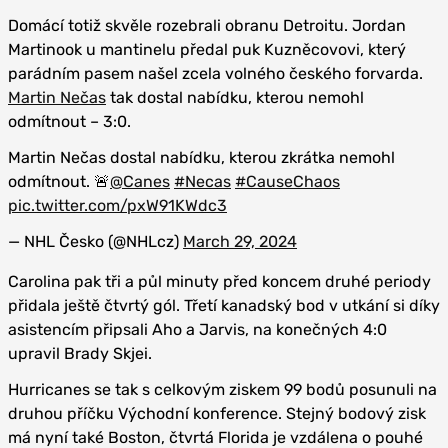
Domácí totiž skvěle rozebrali obranu Detroitu. Jordan
Martinook u mantinelu předal puk Kuzněcovovi, který
parádním pasem našel zcela volného českého forvarda.
Martin Nečas
tak dostal nabídku, kterou nemohl
odmítnout – 3:0.
Martin Nečas dostal nabídku, kterou zkrátka nemohl
odmítnout. 🚨
@Canes
#Necas
#CauseChaos
pic.twitter.com/pxW91KWdc3
— NHL Česko (@NHLcz)
March 29, 2024
Carolina pak tři a půl minuty před koncem druhé periody
přidala ještě čtvrtý gól. Třetí kanadský bod v utkání si díky
asistencím připsali Aho a Jarvis, na konečných 4:0
upravil Brady Skjei.
Hurricanes se tak s celkovým ziskem 99 bodů posunuli na
druhou příčku Východní konference. Stejný bodový zisk
má nyní také Boston, čtvrtá Florida je vzdálena o pouhé