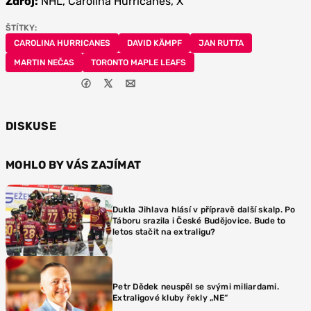
Zdroj:
NHL, Carolina Hurricanes, X
ŠTÍTKY:
CAROLINA HURRICANES
DAVID KÄMPF
JAN RUTTA
MARTIN NEČAS
TORONTO MAPLE LEAFS
DISKUSE
MOHLO BY VÁS ZAJÍMAT
Dukla Jihlava hlásí v přípravě další skalp. Po
Táboru srazila i České Budějovice. Bude to
letos stačit na extraligu?
Petr Dědek neuspěl se svými miliardami.
Extraligové kluby řekly „NE“