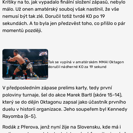
Kritiky na to, jak vypadalo finální složení zápasů, nebylo
málo. Už onen amatérský souboj však nastínil, že vše
nemusí být tak zlé. Doručil totiž tvrdé KO po 19
sekundách. A to byla jen předzvěst toho, co přišlo o pár
momentů později.
Tak se vypíná v amatérském MMA! Oktagon
doručil nádherné KO za 19 sekund
V předposledním zápase prelims karty, tedy první
poloviny turnaje, šel do akce Marek Bartl (skóre 15-14),
který se do dějin Oktagonu zapsal jako účastník prvního
duelu v historii organizace. Jeho soupeřem byl Kennedy
Rayomba (6-5).
Rodák z Přerova, jenž nyní žije na Slovensku, kde má i