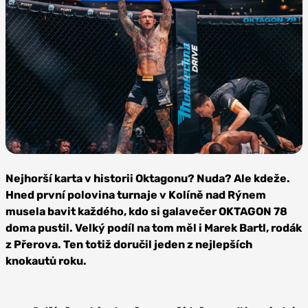
Foto:
Oktagon
Nejhorší karta v historii Oktagonu? Nuda? Ale kdeže.
MMA
Hned první polovina turnaje v Kolíně nad Rýnem
musela bavit každého, kdo si galavečer OKTAGON 78
doma pustil. Velký podíl na tom měl i Marek Bartl, rodák
z Přerova. Ten totiž doručil jeden z nejlepších
knokautů roku.