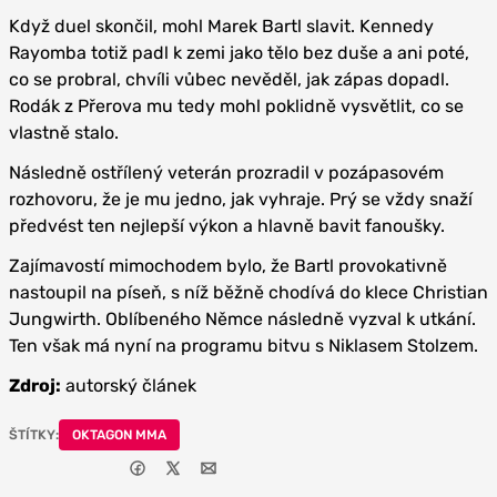
Když duel skončil, mohl Marek Bartl slavit. Kennedy
Rayomba totiž padl k zemi jako tělo bez duše a ani poté,
co se probral, chvíli vůbec nevěděl, jak zápas dopadl.
Rodák z Přerova mu tedy mohl poklidně vysvětlit, co se
vlastně stalo.
Následně ostřílený veterán prozradil v pozápasovém
rozhovoru, že je mu jedno, jak vyhraje. Prý se vždy snaží
předvést ten nejlepší výkon a hlavně bavit fanoušky.
Zajímavostí mimochodem bylo, že Bartl provokativně
nastoupil na píseň, s níž běžně chodívá do klece Christian
Jungwirth. Oblíbeného Němce následně vyzval k utkání.
Ten však má nyní na programu bitvu s Niklasem Stolzem.
Zdroj:
autorský článek
ŠTÍTKY:
OKTAGON MMA