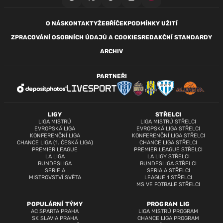
O NÁS
KONTAKTY
ŽEBŘÍČEK
PODMÍNKY UŽITÍ
ZPRACOVÁNÍ OSOBNÍCH ÚDAJŮ A COOKIES
REDAKČNÍ STANDARDY
ARCHIV
PARTNEŘI
LIGY
STŘELCI
LIGA MISTRŮ
LIGA MISTRŮ STŘELCI
EVROPSKÁ LIGA
EVROPSKÁ LIGA STŘELCI
KONFERENČNÍ LIGA
KONFERENČNÍ LIGA STŘELCI
CHANCE LIGA (1. ČESKÁ LIGA)
CHANCE LIGA STŘELCI
PREMIER LEAGUE
PREMIER LEAGUE STŘELCI
LA LIGA
LA LIGY STŘELCI
BUNDESLIGA
BUNDESLIGA STŘELCI
SERIE A
SERIA A STŘELCI
MISTROVSTVÍ SVĚTA
LEAGUE 1 STŘELCI
MS VE FOTBALE STŘELCI
POPULÁRNÍ TÝMY
PROGRAM LIG
AC SPARTA PRAHA
LIGA MISTRŮ PROGRAM
SK SLAVIA PRAHA
CHANCE LIGA PROGRAM