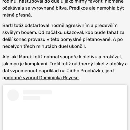
rodinu, nastupoval do duelu jako mírný favorit, nicméně
očekávala se vyrovnaná bitva. Predikce ale nemohla být
méně přesná.
Bartl totiž odstartoval hodně agresivním a především
skvělým boxem. Od začátku ukazoval, kdo bude tahat za
delší konec provazu v této pomyslné přetahované. A po
necelých třech minutách duel ukončil.
Ale jak! Marek totiž nahnal soupeře k pletivu a prokázal,
jak moc je komplexní. Trefil totiž nádherný loket z otočky a
dal vzpomenout například na Jiřího Procházku, jenž
p
odobně vypnul Dominicka Reyese
.