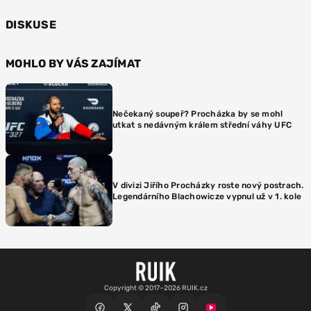
DISKUSE
MOHLO BY VÁS ZAJÍMAT
Nečekaný soupeř? Procházka by se mohl
utkat s nedávným králem střední váhy UFC
V divizi Jiřího Procházky roste nový postrach.
Legendárního Blachowicze vypnul už v 1. kole
Copyright © 2017–2026 RUIK.cz