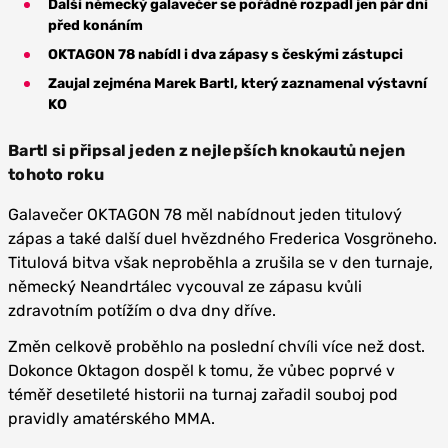
Další německý galavečer se pořádně rozpadl jen pár dní
před konáním
OKTAGON 78 nabídl i dva zápasy s českými zástupci
Zaujal zejména Marek Bartl, který zaznamenal výstavní
KO
Bartl si připsal jeden z nejlepších knokautů nejen
tohoto roku
Galavečer OKTAGON 78 měl nabídnout jeden titulový
zápas a také další duel hvězdného Frederica Vosgröneho.
Titulová bitva však neproběhla a zrušila se v den turnaje,
německý Neandrtálec vycouval ze zápasu kvůli
zdravotním potížím o dva dny dříve.
Změn celkově proběhlo na poslední chvíli více než dost.
Dokonce Oktagon dospěl k tomu, že vůbec poprvé v
téměř desetileté historii na turnaj zařadil souboj pod
pravidly amatérského MMA.