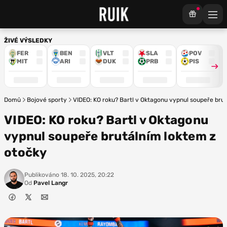
ŽIVÉ VÝSLEDKY
FER
BEN
VLT
SLA
POV
MIT
ARI
DUK
PRB
PIS
Domů
Bojové sporty
VIDEO: KO roku? Bartl v Oktagonu vypnul soupeře bru
VIDEO: KO roku? Bartl v Oktagonu
vypnul soupeře brutálním loktem z
otočky
Publikováno
18. 10. 2025, 20:22
Od
Pavel Langr