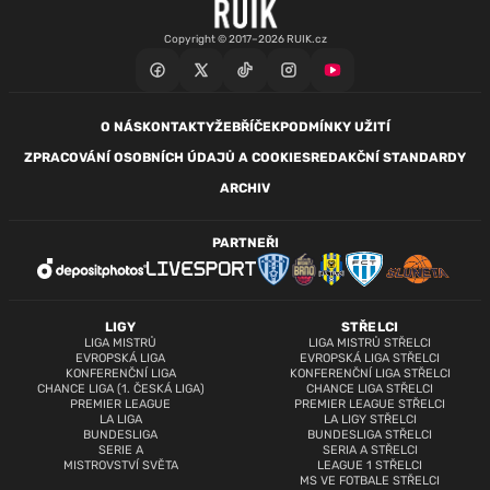
Copyright © 2017–2026 RUIK.cz
O NÁS
KONTAKTY
ŽEBŘÍČEK
PODMÍNKY UŽITÍ
ZPRACOVÁNÍ OSOBNÍCH ÚDAJŮ A COOKIES
REDAKČNÍ STANDARDY
ARCHIV
PARTNEŘI
LIGY
STŘELCI
LIGA MISTRŮ
LIGA MISTRŮ STŘELCI
EVROPSKÁ LIGA
EVROPSKÁ LIGA STŘELCI
KONFERENČNÍ LIGA
KONFERENČNÍ LIGA STŘELCI
CHANCE LIGA (1. ČESKÁ LIGA)
CHANCE LIGA STŘELCI
PREMIER LEAGUE
PREMIER LEAGUE STŘELCI
LA LIGA
LA LIGY STŘELCI
BUNDESLIGA
BUNDESLIGA STŘELCI
SERIE A
SERIA A STŘELCI
MISTROVSTVÍ SVĚTA
LEAGUE 1 STŘELCI
MS VE FOTBALE STŘELCI