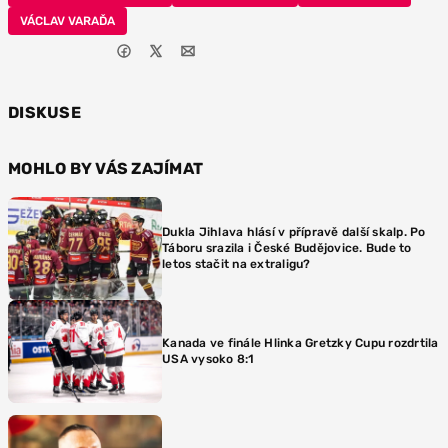
VÁCLAV VARAĎA
DISKUSE
MOHLO BY VÁS ZAJÍMAT
Dukla Jihlava hlásí v přípravě další skalp. Po
Táboru srazila i České Budějovice. Bude to
letos stačit na extraligu?
Kanada ve finále Hlinka Gretzky Cupu rozdrtila
USA vysoko 8:1