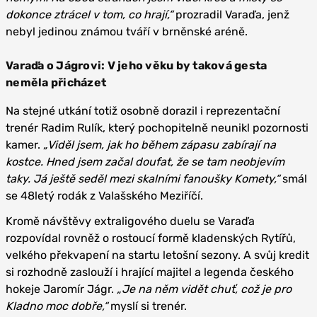
dokonce ztrácel v tom, co hrají,“
prozradil Varaďa, jenž
nebyl jedinou známou tváří v brněnské aréně.
Varaďa o Jágrovi: V jeho věku by taková gesta
neměla přicházet
Na stejné utkání totiž osobně dorazil i reprezentační
trenér Radim Rulík, který pochopitelně neunikl pozornosti
kamer.
„Viděl jsem, jak ho během zápasu zabírají na
kostce. Hned jsem začal doufat, že se tam neobjevím
taky. Já ještě seděl mezi skalními fanoušky Komety,“
smál
se 48letý rodák z Valašského Meziříčí.
Kromě návštěvy extraligového duelu se Varaďa
rozpovídal rovněž o rostoucí formě kladenských Rytířů,
velkého překvapení na startu letošní sezony. A svůj kredit
si rozhodně zaslouží i hrající majitel a legenda českého
hokeje Jaromír Jágr.
„Je na něm vidět chuť, což je pro
Kladno moc dobře,“
myslí si trenér.