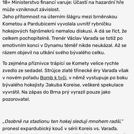
18+ Ministerstvo financí varuje: Účastí na hazardní hře
může vzniknout závislost.
Jeho přítomnost na úterním šlágru mezi brněnskou
Kometou a Pardubicemi vyvolala uvnitř rybníčku
hokejových fajnšmekrů nemalou diskusi. A dá se říct, že
celkem pochopitelně. Trenér Václav Varaďa se totiž po
emotivním konci v Dynamu téměř nikde neukázal. Až se
rázem objevil na utkání svého bývalého celku.
To zejména příznivce trápící se Komety velice rychle
zvedlo ze sedadel. Strůjce zlaté třinecké éry Varaďa však
v novém pořadu
Bomb k tyči
, v němž vystupuje po boku
bývalého hokejisty Jakuba Koreise, veškeré spekulace
vyvrátil. Na zápas do Brna prý vyrazil pouze jako
pozorovatel.
„Osobně na stadionu ten hokej sleduji mnohem radši,“
pronesl expardubický kouč v sérii Koreis vs. Varaďa.