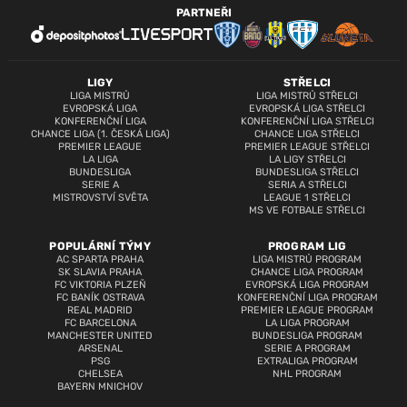
PARTNEŘI
LIGY
STŘELCI
LIGA MISTRŮ
LIGA MISTRŮ STŘELCI
EVROPSKÁ LIGA
EVROPSKÁ LIGA STŘELCI
KONFERENČNÍ LIGA
KONFERENČNÍ LIGA STŘELCI
CHANCE LIGA (1. ČESKÁ LIGA)
CHANCE LIGA STŘELCI
PREMIER LEAGUE
PREMIER LEAGUE STŘELCI
LA LIGA
LA LIGY STŘELCI
BUNDESLIGA
BUNDESLIGA STŘELCI
SERIE A
SERIA A STŘELCI
MISTROVSTVÍ SVĚTA
LEAGUE 1 STŘELCI
MS VE FOTBALE STŘELCI
POPULÁRNÍ TÝMY
PROGRAM LIG
AC SPARTA PRAHA
LIGA MISTRŮ PROGRAM
SK SLAVIA PRAHA
CHANCE LIGA PROGRAM
FC VIKTORIA PLZEŇ
EVROPSKÁ LIGA PROGRAM
FC BANÍK OSTRAVA
KONFERENČNÍ LIGA PROGRAM
REAL MADRID
PREMIER LEAGUE PROGRAM
FC BARCELONA
LA LIGA PROGRAM
MANCHESTER UNITED
BUNDESLIGA PROGRAM
ARSENAL
SERIE A PROGRAM
PSG
EXTRALIGA PROGRAM
CHELSEA
NHL PROGRAM
BAYERN MNICHOV