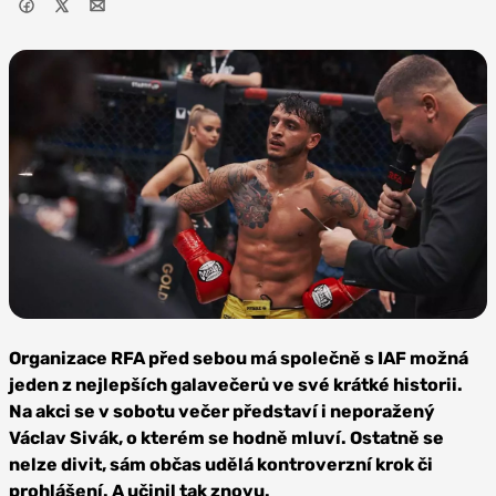
Foto:
RFA/Matúš
Organizace RFA před sebou má společně s IAF možná
Zeťák
jeden z nejlepších galavečerů ve své krátké historii.
Na akci se v sobotu večer představí i neporažený
Václav Sivák, o kterém se hodně mluví. Ostatně se
nelze divit, sám občas udělá kontroverzní krok či
prohlášení. A učinil tak znovu.