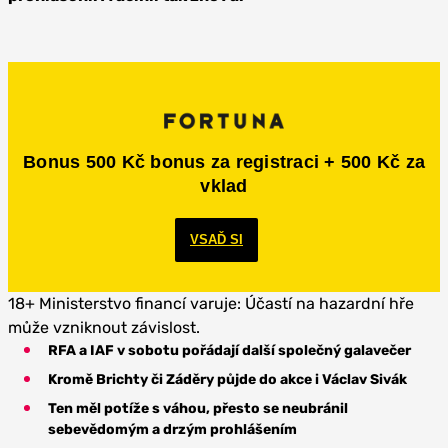
Bonus 500 Kč bonus za registraci + 500 Kč za
vklad
VSAĎ SI
18+ Ministerstvo financí varuje: Účastí na hazardní hře
může vzniknout závislost.
RFA a IAF v sobotu pořádají další společný galavečer
Kromě Brichty či Záděry půjde do akce i Václav Sivák
Ten měl potíže s váhou, přesto se neubránil
sebevědomým a drzým prohlášením