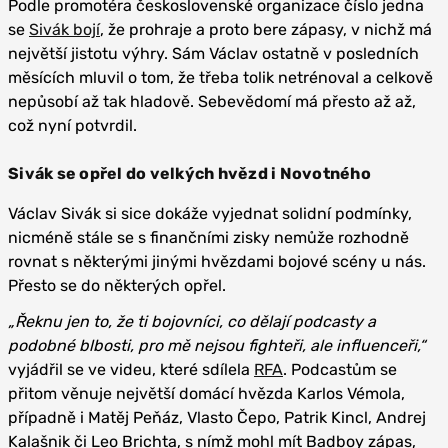
Podle promotéra československé organizace číslo jedna
se
Sivák bojí
, že prohraje a proto bere zápasy, v nichž má
největší jistotu výhry. Sám Václav ostatně v posledních
měsících mluvil o tom, že třeba tolik netrénoval a celkově
nepůsobí až tak hladově. Sebevědomí má přesto až až,
což nyní potvrdil.
Sivák se opřel do velkých hvězd i Novotného
Václav Sivák si sice dokáže vyjednat solidní podmínky,
nicméně stále se s finančními zisky nemůže rozhodně
rovnat s některými jinými hvězdami bojové scény u nás.
Přesto se do některých opřel.
„Řeknu jen to, že ti bojovníci, co dělají podcasty a
podobné blbosti, pro mě nejsou fighteři, ale influenceři,“
vyjádřil se ve videu, které sdílela
RFA
. Podcastům se
přitom věnuje největší domácí hvězda Karlos Vémola,
případně i Matěj Peňáz, Vlasto Čepo, Patrik Kincl, Andrej
Kalašnik či Leo Brichta, s nímž mohl mít Badboy zápas,