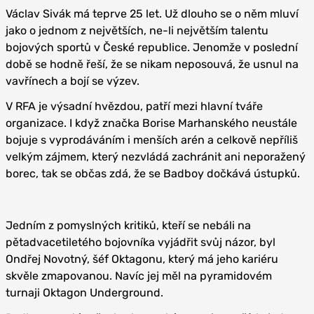
Václav Sivák má teprve 25 let. Už dlouho se o něm mluví
jako o jednom z největších, ne-li největším talentu
bojových sportů v České republice. Jenomže v poslední
době se hodně řeší, že se nikam neposouvá, že usnul na
vavřínech a bojí se výzev.
V RFA je výsadní hvězdou, patří mezi hlavní tváře
organizace. I když značka Borise Marhanského neustále
bojuje s vyprodáváním i menších arén a celkově nepříliš
velkým zájmem, který nezvládá zachránit ani neporažený
borec, tak se občas zdá, že se Badboy dočkává ústupků.
Jedním z pomyslných kritiků, kteří se nebáli na
pětadvacetiletého bojovníka vyjádřit svůj názor, byl
Ondřej Novotný, šéf Oktagonu, který má jeho kariéru
skvěle zmapovanou. Navíc jej měl na pyramidovém
turnaji Oktagon Underground.