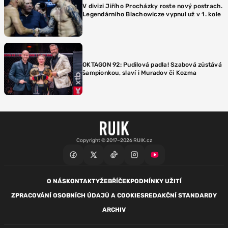
V divizi Jiřího Procházky roste nový postrach.
Legendárního Blachowicze vypnul už v 1. kole
OKTAGON 92: Pudilová padla! Szabová zůstává
šampionkou, slaví i Muradov či Kozma
Copyright © 2017–2026 RUIK.cz
O NÁS
KONTAKTY
ŽEBŘÍČEK
PODMÍNKY UŽITÍ
ZPRACOVÁNÍ OSOBNÍCH ÚDAJŮ A COOKIES
REDAKČNÍ STANDARDY
ARCHIV