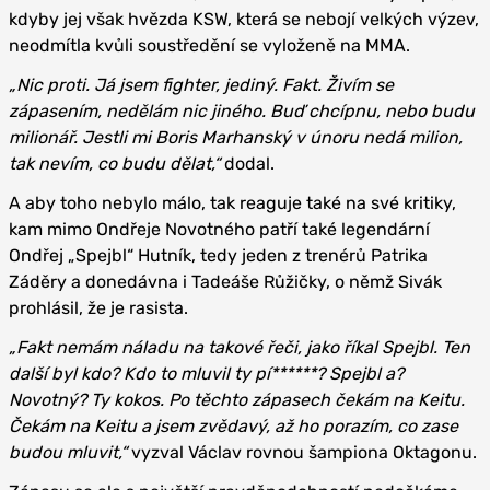
kdyby jej však hvězda KSW, která se nebojí velkých výzev,
neodmítla kvůli soustředění se vyloženě na MMA.
„Nic proti. Já jsem fighter, jediný. Fakt. Živím se
zápasením, nedělám nic jiného. Buď chcípnu, nebo budu
milionář. Jestli mi Boris Marhanský v únoru nedá milion,
tak nevím, co budu dělat,“
dodal.
A aby toho nebylo málo, tak reaguje také na své kritiky,
kam mimo Ondřeje Novotného patří také legendární
Ondřej „Spejbl“ Hutník, tedy jeden z trenérů Patrika
Záděry a donedávna i Tadeáše Růžičky, o němž Sivák
prohlásil, že je rasista.
„Fakt nemám náladu na takové řeči, jako říkal Spejbl. Ten
další byl kdo? Kdo to mluvil ty pí******? Spejbl a?
Novotný? Ty kokos. Po těchto zápasech čekám na Keitu.
Čekám na Keitu a jsem zvědavý, až ho porazím, co zase
budou mluvit,“
vyzval Václav rovnou šampiona Oktagonu.