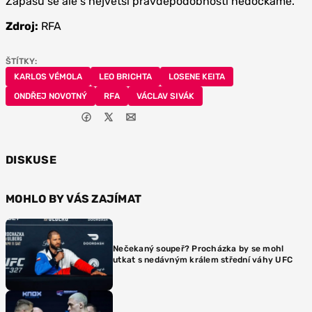
Zápasu se ale s největší pravděpodobností nedočkáme.
Zdroj:
RFA
ŠTÍTKY:
KARLOS VÉMOLA
LEO BRICHTA
LOSENE KEITA
ONDŘEJ NOVOTNÝ
RFA
VÁCLAV SIVÁK
DISKUSE
MOHLO BY VÁS ZAJÍMAT
Nečekaný soupeř? Procházka by se mohl
utkat s nedávným králem střední váhy UFC