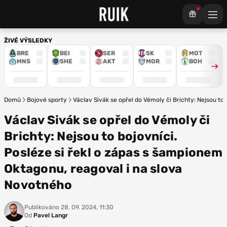
ŽIVÉ VÝSLEDKY
BRE
BEI
SER
SK
MOT
MNS
SHE
AKT
MOR
BOH
Domů
Bojové sporty
Václav Sivák se opřel do Vémoly či Brichty: Nejsou to
Václav Sivák se opřel do Vémoly či
Brichty: Nejsou to bojovníci.
Posléze si řekl o zápas s šampionem
Oktagonu, reagoval i na slova
Novotného
Publikováno
28. 09. 2024, 11:30
Od
Pavel Langr