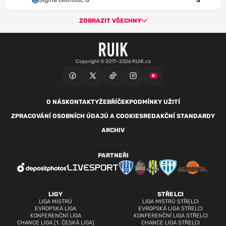
Sigma Olomouc B
5
ZOBRAZIT VŠECHNY
Copyright © 2017–2026 RUIK.cz
O NÁS
KONTAKTY
ŽEBŘÍČEK
PODMÍNKY UŽITÍ
ZPRACOVÁNÍ OSOBNÍCH ÚDAJŮ A COOKIES
REDAKČNÍ STANDARDY
ARCHIV
PARTNEŘI
LIGY
STŘELCI
LIGA MISTRŮ
LIGA MISTRŮ STŘELCI
EVROPSKÁ LIGA
EVROPSKÁ LIGA STŘELCI
KONFERENČNÍ LIGA
KONFERENČNÍ LIGA STŘELCI
CHANCE LIGA (1. ČESKÁ LIGA)
CHANCE LIGA STŘELCI