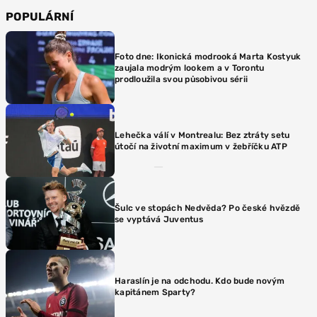
POPULÁRNÍ
Foto dne: Ikonická modrooká Marta Kostyuk
zaujala modrým lookem a v Torontu
prodloužila svou působivou sérii
Lehečka válí v Montrealu: Bez ztráty setu
útočí na životní maximum v žebříčku ATP
Šulc ve stopách Nedvěda? Po české hvězdě
se vyptává Juventus
Haraslín je na odchodu. Kdo bude novým
kapitánem Sparty?