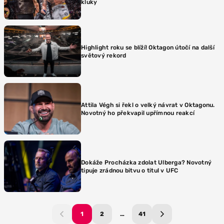
kluky
Highlight roku se blíží! Oktagon útočí na další
světový rekord
Attila Végh si řekl o velký návrat v Oktagonu.
Novotný ho překvapil upřímnou reakcí
Dokáže Procházka zdolat Ulberga? Novotný
tipuje zrádnou bitvu o titul v UFC
1
2
…
41