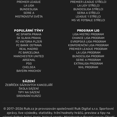
PREMIER LEAGUE
PREMIER LEAGUE STŘELCI
LA LIGA
LA LIGY STŘELCI
BUNDESLIGA
BUNDESLIGA STŘELCI
SERIE A
SERIA A STŘELCI
MISTROVSTVÍ SVĚTA
LEAGUE 1 STŘELCI
MS VE FOTBALE STŘELCI
POPULÁRNÍ TÝMY
PROGRAM LIG
AC SPARTA PRAHA
LIGA MISTRŮ PROGRAM
SK SLAVIA PRAHA
CHANCE LIGA PROGRAM
FC VIKTORIA PLZEŇ
EVROPSKÁ LIGA PROGRAM
FC BANÍK OSTRAVA
KONFERENČNÍ LIGA PROGRAM
REAL MADRID
PREMIER LEAGUE PROGRAM
FC BARCELONA
LA LIGA PROGRAM
MANCHESTER UNITED
BUNDESLIGA PROGRAM
ARSENAL
SERIE A PROGRAM
PSG
EXTRALIGA PROGRAM
CHELSEA
NHL PROGRAM
BAYERN MNICHOV
SÁZENÍ
ŽEBŘÍČEK SÁZKOVÝCH KANCELÁŘÍ
ŠKOLA SÁZENÍ
TIPY NA SÁZENÍ
SROVNÁNÍ KURZŮ
© 2017–2026 Ruik.cz je provozován společností Ruik Digital s.r.o. Sportovní
zprávy, live výsledky, statistiky, tržní hodnoty hráčů, preview a tipy na