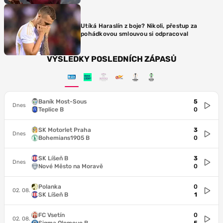
Utíká Haraslín z boje? Nikoli, přestup za
pohádkovou smlouvou si odpracoval
VÝSLEDKY POSLEDNÍCH ZÁPASŮ
Baník Most-Sous
5
Dnes
Teplice B
0
SK Motorlet Praha
3
Dnes
Bohemians1905 B
0
SK Líšeň B
3
Dnes
Nové Město na Moravě
0
Polanka
0
02. 08.
SK Líšeň B
1
FC Vsetín
0
02. 08.