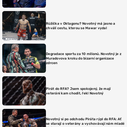
Růžička v Oktagonu? Novotný má jasno a
chválí cestu, kterou se Mawar vydal
Degradace sportu za 10 milionů. Novotný je z
Muradovova kroku do bizarní organizace
zdrcen
Pirát do RFA? Jsem spokojený, že mají
veteráni kam chodit, řekl Novotný
Novotný si po odchodu Piráta rýpl do RFA: Ať
se starají o veterány a vychovávají nám mladé