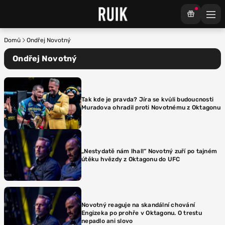
Domů
Ondřej Novotný
Ondřej Novotný
Tak kde je pravda? Jíra se kvůli budoucnosti
Muradova ohradil proti Novotnému z Oktagonu
„Nestydatě nám lhal!“ Novotný zuří po tajném
útěku hvězdy z Oktagonu do UFC
Novotný reaguje na skandální chování
Engizeka po prohře v Oktagonu. O trestu
nepadlo ani slovo