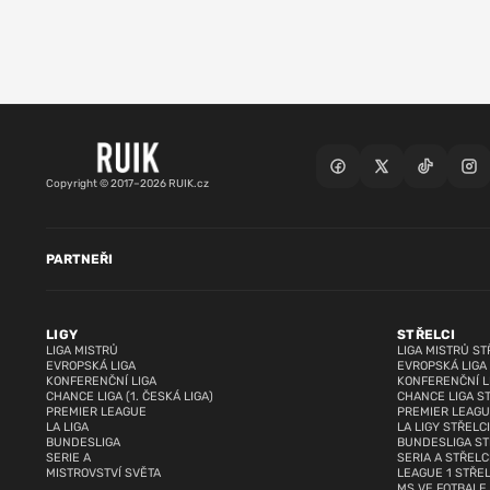
Copyright © 2017–2026 RUIK.cz
PARTNEŘI
LIGY
STŘELCI
LIGA MISTRŮ
LIGA MISTRŮ ST
EVROPSKÁ LIGA
EVROPSKÁ LIGA
KONFERENČNÍ LIGA
KONFERENČNÍ L
CHANCE LIGA (1. ČESKÁ LIGA)
CHANCE LIGA S
PREMIER LEAGUE
PREMIER LEAGU
LA LIGA
LA LIGY STŘELCI
BUNDESLIGA
BUNDESLIGA ST
SERIE A
SERIA A STŘELC
MISTROVSTVÍ SVĚTA
LEAGUE 1 STŘEL
MS VE FOTBALE