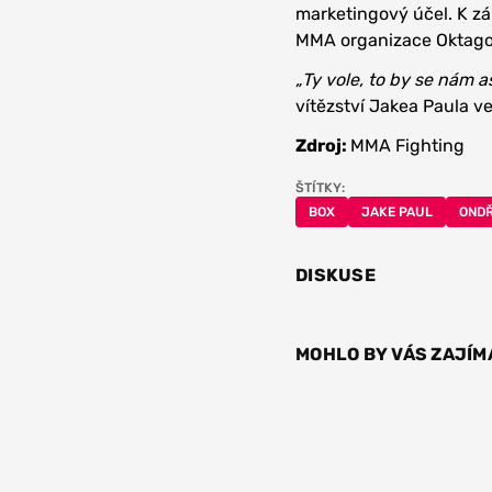
marketingový účel. K zá
MMA organizace Oktago
„Ty vole, to by se nám a
vítězství Jakea Paula
Zdroj:
MMA Fighting
ŠTÍTKY:
BOX
JAKE PAUL
ONDŘ
DISKUSE
MOHLO BY VÁS ZAJÍM