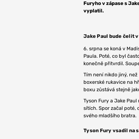
Furyho v zápase s Jake
vyplatil.
Jake Paul bude čelit 
6. srpna se koná v Mad
Paula. Poté, co byl čast
konečně přitvrdil. Soup
Tím není nikdo jiný, ne
boxerské rukavice na h
boxu zůstává stejně jak
Tyson Fury a Jake Paul
sítích. Spor začal poté,
svého mladšího bratra.
Tyson Fury vsadil na 