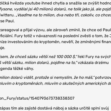
dičká hvězda youtube ihned chytla a snažila se zvýšit hodn
Tysone, vydělal jsi 40 milionů dolarů, ne tolik jako já, ale poj
Twitteru.
„Vsaďme na to milion, dva nebo tři, cokoliv, co chceš
 se Paul.
areagoval a přijal výzvu, ale zároveň zmínil, že chce od Pau
ficiální. Fury totiž v návaznosti na poslední zvěsti o tom, že
níze investováním do kryptoměn, nevěří, že zmíněnými fina
je.
 jsem, že chceš sázku větší než 100 000 $,“
řekl Fury na svýc
 větší sázku, milion dolarů, pojďme na to,“
vzkázala drzému
egenda těžké váhy.
milion dolarů vidět, protože si nemyslím, že ho máš,“
potvrzov
luvím o kryptoměnách, mluvím o skutečných amerických do
yson_Fury/status/1540793673738338307
as tím ale zajisté dostává náboj a sázka určitě splní svůj