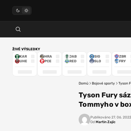
ŽIVÉ VÝSLEDKY
KAR
HRA
JAB
SIG
ZBR
UHE
PCE
RED
SLO
FRY
Domů
Bojové sporty
Tyson F
Tyson Fury sáz
Tommyho v box
Publikováno
27. 06. 2022
Od
Martin Zajíc