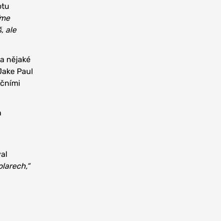
otu
ďme
, ale
la nějaké
 Jake Paul
nčními
h
al
larech,“