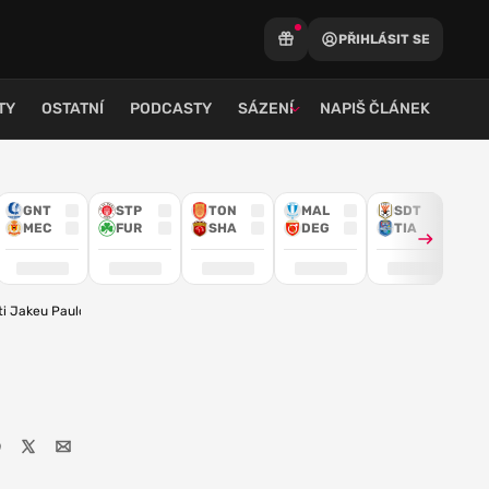
PŘIHLÁSIT SE
TY
OSTATNÍ
PODCASTY
SÁZENÍ
NAPIŠ ČLÁNEK
GNT
STP
TON
MAL
SDT
MEC
FUR
SHA
DEG
TIA
ti Jakeu Paulovi