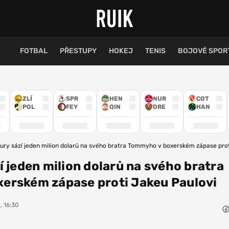
FOTBAL
PŘESTUPY
HOKEJ
TENIS
BOJOVÉ SPOR
ZLÍ
SPR
HEN
NUR
COT
POL
FEY
QIN
DRE
HAN
ury sází jeden milion dolarů na svého bratra Tommyho v boxerském zápase pro
í jeden milion dolarů na svého bratra
erském zápase proti Jakeu Paulovi
, 16:30