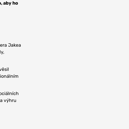
, aby ho
bera Jakea
dy,
věsil
sionálním
ociálních
na výhru