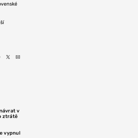
lovenské
ší
 návrat v
o ztrátě
e vypnul