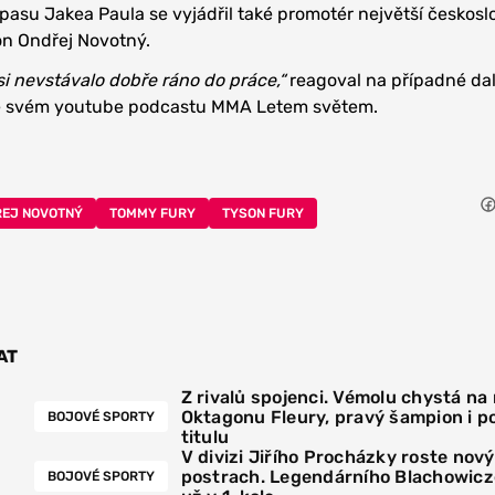
pasu Jakea Paula se vyjádřil také promotér největší českos
n Ondřej Novotný.
si nevstávalo dobře ráno do práce,“
reagoval na případné dal
 ve svém youtube podcastu MMA Letem světem.
EJ NOVOTNÝ
TOMMY FURY
TYSON FURY
AT
Z rivalů spojenci. Vémolu chystá na
Oktagonu Fleury, pravý šampion i p
BOJOVÉ SPORTY
titulu
V divizi Jiřího Procházky roste nový
postrach. Legendárního Blachowicz
BOJOVÉ SPORTY