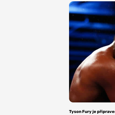
Zdroj: Spor
Flickr, C
Tyson Fury je připrave