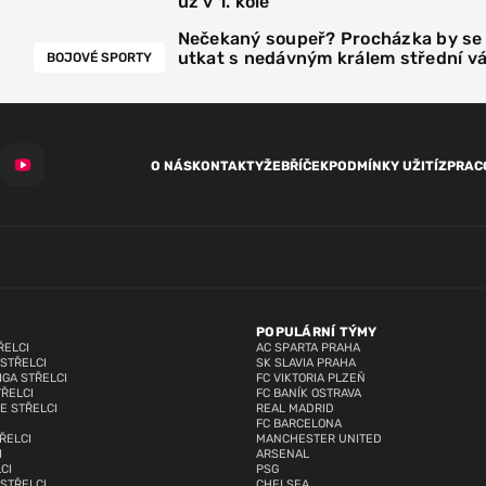
už v 1. kole
Nečekaný soupeř? Procházka by se
utkat s nedávným králem střední v
BOJOVÉ SPORTY
O NÁS
KONTAKTY
ŽEBŘÍČEK
PODMÍNKY UŽITÍ
ZPRAC
POPULÁRNÍ TÝMY
ŘELCI
AC SPARTA PRAHA
 STŘELCI
SK SLAVIA PRAHA
IGA STŘELCI
FC VIKTORIA PLZEŇ
TŘELCI
FC BANÍK OSTRAVA
E STŘELCI
REAL MADRID
FC BARCELONA
ŘELCI
MANCHESTER UNITED
I
ARSENAL
CI
PSG
 STŘELCI
CHELSEA