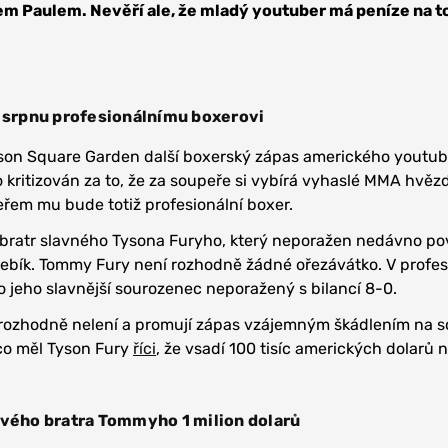
m Paulem. Nevěří ale, že mladý youtuber má peníze na to
v srpnu profesionálnímu boxerovi
ison Square Garden další boxerský zápas amerického youtu
o kritizován za to, že za soupeře si vybírá vyhaslé MMA hvěz
eřem mu bude totiž profesionální boxer.
ž bratr slavného Tysona Furyho, který neporažen nedávno po
řebík. Tommy Fury není rozhodně žádné ořezávátko. V profe
o jeho slavnější sourozenec neporažený s bilancí 8-0.
 rozhodně nelení a promují zápas vzájemným škádlením na s
 co měl Tyson Fury
říci
, že vsadí 100 tisíc amerických dolarů 
svého bratra Tommyho 1 milion dolarů