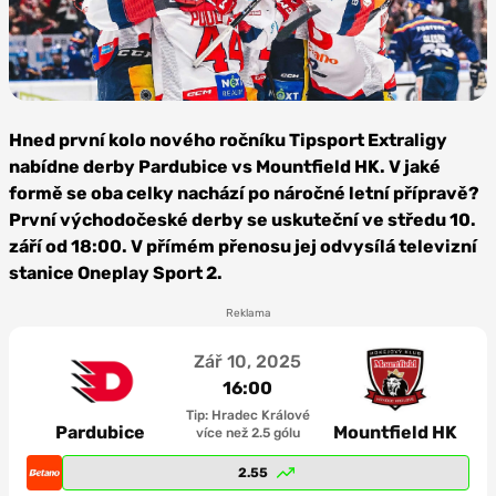
Foto: HC
Dynamo
Hned první kolo nového ročníku Tipsport Extraligy
Pardubice
nabídne derby Pardubice vs Mountfield HK. V jaké
formě se oba celky nachází po náročné letní přípravě?
První východočeské derby se uskuteční ve středu 10.
září od 18:00. V přímém přenosu jej odvysílá televizní
stanice Oneplay Sport 2.
Reklama
Zář 10, 2025
16:00
Tip: Hradec Králové
Pardubice
Mountfield HK
více než 2.5 gólu
2.55