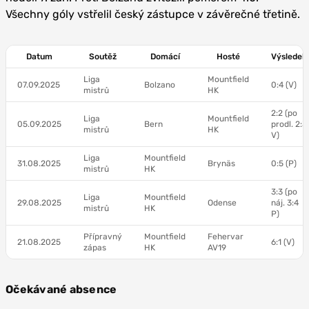
Všechny góly vstřelil český zástupce v závěrečné třetině.
Datum
Soutěž
Domácí
Hosté
Výsledek
Liga
Mountfield
07.09.2025
Bolzano
0:4 (V)
mistrů
HK
2:2 (po
Liga
Mountfield
05.09.2025
Bern
prodl. 2:3
mistrů
HK
V)
Liga
Mountfield
31.08.2025
Brynäs
0:5 (P)
mistrů
HK
3:3 (po
Liga
Mountfield
29.08.2025
Odense
náj. 3:4
mistrů
HK
P)
Přípravný
Mountfield
Fehervar
21.08.2025
6:1 (V)
zápas
HK
AV19
Očekávané absence