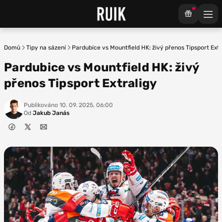
Domů
Tipy na sázení
Pardubice vs Mountfield HK: živý přenos Tipsport Extr
Pardubice vs Mountfield HK: živý
přenos Tipsport Extraligy
Publikováno
10. 09. 2025, 06:00
Od
Jakub Janás