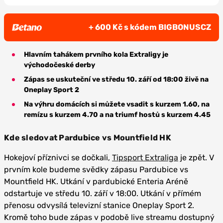
+ 600 Kč s kódem BIGBONUSCZ
Hlavním tahákem prvního kola Extraligy je
východočeské derby
Zápas se uskuteční ve středu 10. září od 18:00 živě na
Oneplay Sport 2
Na výhru domácích si můžete vsadit s kurzem 1.60, na
remízu s kurzem 4.70 a na triumf hostů s kurzem 4.45
Kde sledovat Pardubice vs Mountfield HK
Hokejoví příznivci se dočkali,
Tipsport Extraliga
je zpět. V
prvním kole budeme svědky zápasu Pardubice vs
Mountfield HK. Utkání v pardubické Enteria Aréně
odstartuje ve středu 10. září v 18:00. Utkání v přímém
přenosu odvysílá televizní stanice Oneplay Sport 2.
Kromě toho bude zápas v podobě live streamu dostupný