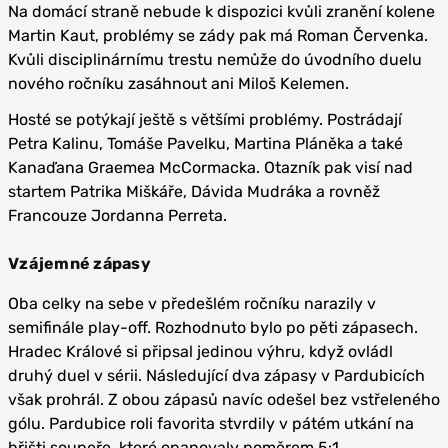
Na domácí straně nebude k dispozici kvůli zranění kolene
Martin Kaut, problémy se zády pak má Roman Červenka.
Kvůli disciplinárnímu trestu nemůže do úvodního duelu
nového ročníku zasáhnout ani Miloš Kelemen.
Hosté se potýkají ještě s většími problémy. Postrádají
Petra Kalinu, Tomáše Pavelku, Martina Pláněka a také
Kanaďana Graemea McCormacka. Otazník pak visí nad
startem Patrika Miškáře, Dávida Mudráka a rovněž
Francouze Jordanna Perreta.
Vzájemné zápasy
Oba celky na sebe v předešlém ročníku narazily v
semifinále play-off. Rozhodnuto bylo po pěti zápasech.
Hradec Králové si připsal jedinou výhru, když ovládl
druhý duel v sérii. Následující dva zápasy v Pardubicích
však prohrál. Z obou zápasů navíc odešel bez vstřeleného
gólu. Pardubice roli favorita stvrdily v pátém utkání na
hřišti soupeře, které opanovaly poměrem 5:1.