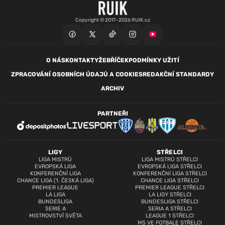
Copyright © 2017–2026 RUIK.cz
O NÁS
KONTAKTY
ŽEBŘÍČEK
PODMÍNKY UŽITÍ
ZPRACOVÁNÍ OSOBNÍCH ÚDAJŮ A COOKIES
REDAKČNÍ STANDARDY
ARCHIV
PARTNEŘI
LIGY
STŘELCI
LIGA MISTRŮ
LIGA MISTRŮ STŘELCI
EVROPSKÁ LIGA
EVROPSKÁ LIGA STŘELCI
KONFERENČNÍ LIGA
KONFERENČNÍ LIGA STŘELCI
CHANCE LIGA (1. ČESKÁ LIGA)
CHANCE LIGA STŘELCI
PREMIER LEAGUE
PREMIER LEAGUE STŘELCI
LA LIGA
LA LIGY STŘELCI
BUNDESLIGA
BUNDESLIGA STŘELCI
SERIE A
SERIA A STŘELCI
MISTROVSTVÍ SVĚTA
LEAGUE 1 STŘELCI
MS VE FOTBALE STŘELCI