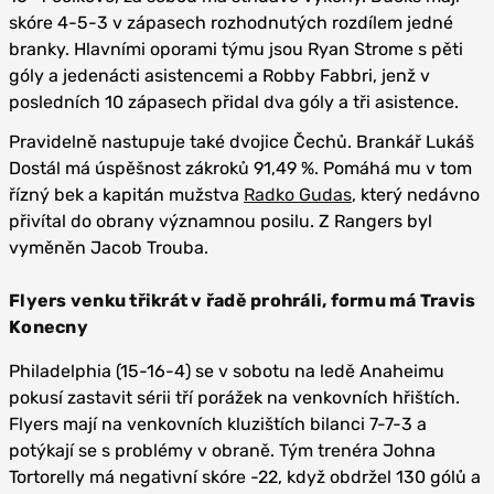
skóre 4-5-3 v zápasech rozhodnutých rozdílem jedné
branky. Hlavními oporami týmu jsou Ryan Strome s pěti
góly a jedenácti asistencemi a Robby Fabbri, jenž v
posledních 10 zápasech přidal dva góly a tři asistence.
Pravidelně nastupuje také dvojice Čechů. Brankář Lukáš
Dostál má úspěšnost zákroků 91,49 %. Pomáhá mu v tom
řízný bek a kapitán mužstva
Radko Gudas
, který nedávno
přivítal do obrany významnou posilu. Z Rangers byl
vyměněn Jacob Trouba.
Flyers venku třikrát v řadě prohráli, formu má Travis
Konecny
Philadelphia (15-16-4) se v sobotu na ledě Anaheimu
pokusí zastavit sérii tří porážek na venkovních hřištích.
Flyers mají na venkovních kluzištích bilanci 7-7-3 a
potýkají se s problémy v obraně. Tým trenéra Johna
Tortorelly má negativní skóre -22, když obdržel 130 gólů a