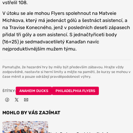
vstřelil 108.
V útoku se ale mohou Flyers spolehnout na Matveie
Michkova, který má jedenáct gólů a šestnáct asistencí, a
na Travise Konecného, jenž v posledních deseti zápasech
přidal tři góly a osm asistencí. S jednačtyřiceti body
(16+25) je sedmadvacetiletý Kanaďan navíc
nejproduktivnějším mužem týmu.
Pamatujte, že hazardní hry by měly být především zábavou. Hrajte vždy
zodpovědně, nastavte si herní limity a mějte na paměti, že kurzy se mohou v
čase měnit a pouze odrážejí pravděpodobnost výhry.
ŠTÍTKY:
ANAHEIM DUCKS
PHILADELPHIA FLYERS
MOHLO BY VÁS ZAJÍMAT