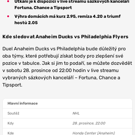
Utkání je k dispozici v live streamu sázkových kanceláří
Fortuna, Chance a Tipsport
Výhra domácích má kurz 2.95, remíza 4.20 a triumf
hostů 2.05
Kde sledovat Anaheim Ducks vs Philadelphia Flyers
Duel Anaheim Ducks vs Philadelphia bude důležitý pro
oba týmy, které potřebují získat body pro zlepšení své
pozice v tabulce. Jak si jim to podaří, se můžete dozvědět
v sobotu 28. prosince od 22:00 hodin v live streamu
vybraných sázkových kanceláří – Fortuna, Chance a
Tipsport.
Hlavní informace
Soutěž
NHL
Kdy
28. prosince, 22:00
Kde
Honda Center (Anaheim)