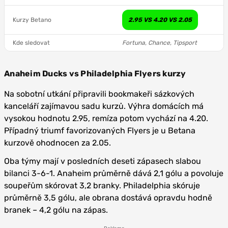
Kurzy Betano
2.95 VS 4.20 VS 2.05
Kde sledovat
Fortuna, Chance, Tipsport
Anaheim Ducks vs Philadelphia Flyers kurzy
Na sobotní utkání připravili bookmakeři sázkových
kanceláří zajímavou sadu kurzů. Výhra domácích má
vysokou hodnotu 2.95, remíza potom vychází na 4.20.
Případný triumf favorizovaných Flyers je u Betana
kurzově ohodnocen za 2.05.
Oba týmy mají v posledních deseti zápasech slabou
bilanci 3-6-1. Anaheim průměrně dává 2,1 gólu a povoluje
soupeřům skórovat 3,2 branky. Philadelphia skóruje
průměrně 3,5 gólu, ale obrana dostává opravdu hodně
branek – 4,2 gólu na zápas.