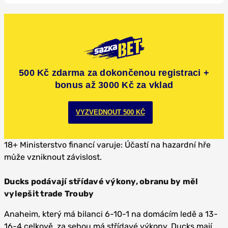
500 Kč zdarma za dokončenou registraci +
bonus až 3000 Kč za vklad
VYZVEDNOUT 500 KČ
18+ Ministerstvo financí varuje: Účastí na hazardní hře
může vzniknout závislost.
Ducks podávají střídavé výkony, obranu by měl
vylepšit trade Trouby
Anaheim, který má bilanci 6-10-1 na domácím ledě a 13-
16-4 celkově, za sebou má střídavé výkony. Ducks mají