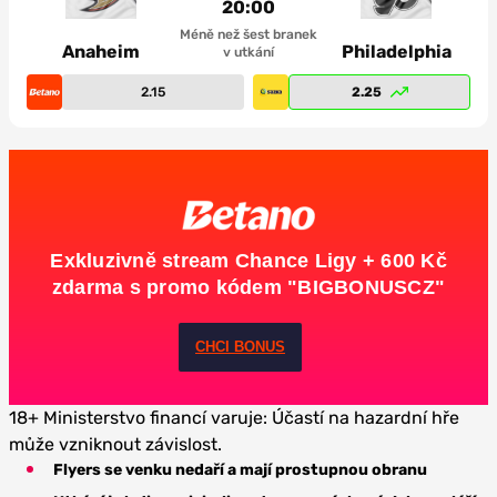
20:00
Méně než šest branek
Anaheim
Philadelphia
v utkání
2.15
2.25
Exkluzivně stream Chance Ligy + 600 Kč
zdarma s promo kódem "BIGBONUSCZ"
CHCI BONUS
18+ Ministerstvo financí varuje: Účastí na hazardní hře
může vzniknout závislost.
Flyers se venku nedaří a mají prostupnou obranu