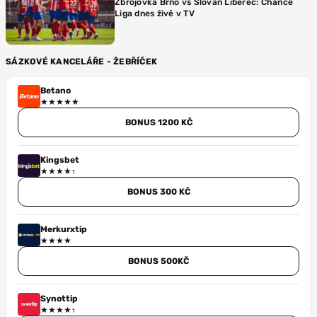
Zbrojovka Brno vs Slovan Liberec: Chance
Liga dnes živě v TV
SÁZKOVÉ KANCELÁŘE - ŽEBŘÍČEK
Betano
BONUS 1200 KČ
Kingsbet
BONUS 300 KČ
Merkurxtip
BONUS 500KČ
Synottip