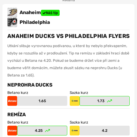
Reklama
Anaheim
Náš tip
Philadelphia
ANAHEIM DUCKS VS PHILADELPHIA FLYERS
Utkání slibuje vyrovnanou podívanou, u které by nebylo překvapením,
kdyby se rozuzlila až v prodloužení. Tip na remízu v základní hrací době
vychází u Betana na 4.20. Pokud se budeme držet více při zemi a
budeme věřit domácím, můžete zkusit sázku na neprohru Ducks (u
Betana za 1.65).
NEPROHRA DUCKS
Betano kurz
Sazka kurz
1.65
1.73
REMÍZA
Betano kurz
Sazka kurz
4.25
4.2