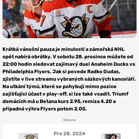
Foto: NHL via
Getty Images
Krátká vánoční pauza je minulostí a zámořská NHL
opět nabírá obrátky. V sobotu 28. prosince můžete od
22:00 hodin sledovat zajímavý duel Anaheim Ducks vs
Philadelphia Flyers. Jak si povede Radko Gudas,
zjistíte v live streamu vybraných sázkových kanceláří.
Na utkání týmů, které se pohybují mimo pozice
zajišťující účast v play-off, si lze také vsadit. Triumf
domácích má u Betana kurz 2.95, remíza 4.20 a
případná výhra Flyers potom 2.05.
Reklama
Pro 28, 2024