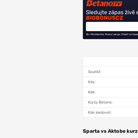
Sledujte zápas živě
BIGBONUSCZ
18+ Ministerstvo financí varuje: Účastí na haz
Soutěž:
Kdy:
Kde:
Kurzy Betano:
Kde sledovat:
Sparta vs Aktobe kur