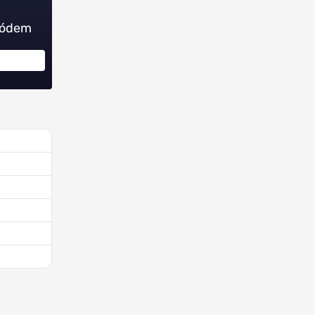
kódem