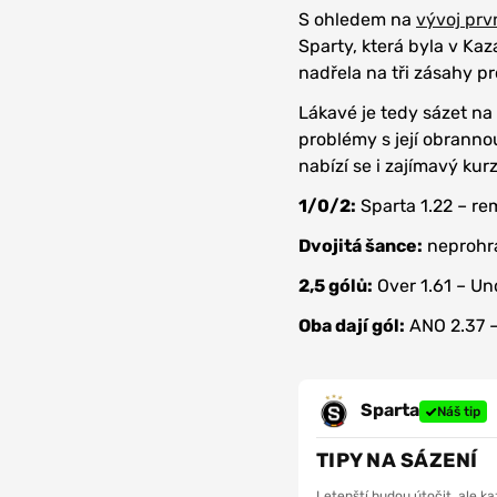
S ohledem na
vývoj prv
Sparty, která byla v Kaz
nadřela na tři zásahy pro
Lákavé je tedy sázet na 
problémy s její obrannou
nabízí se i zajímavý kurz
1/0/2:
Sparta 1.22 – re
Dvojitá šance:
neprohra
2,5 gólů:
Over 1.61 – Un
Oba dají gól:
ANO 2.37 –
Sparta
Náš tip
TIPY NA SÁZENÍ
Letenští budou útočit, ale k