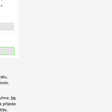
.4.
álu,
álním
euhne.
Ne
e přijede
tíže.