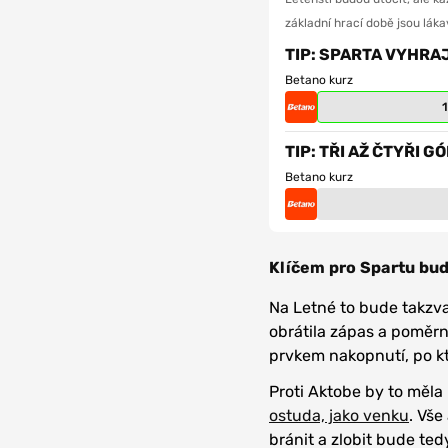
základní hrací době jsou lák
TIP: SPARTA VYHRA
Betano kurz
TIP: TŘI AŽ ČTYŘI G
Betano kurz
Klíčem pro Spartu bu
Na Letné to bude takzva
obrátila zápas a poměr
prvkem nakopnutí, po k
Proti Aktobe by to měla 
ostuda, jako venku
. Vše
bránit a zlobit bude ted