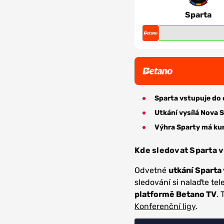
Sparta
Sparta vstupuje do 
Utkání vysílá Nova 
Výhra Sparty má kur
Kde sledovat Sparta 
Odvetné
utkání Sparta
sledování si nalaďte tel
platformě Betano TV
. 
Konferenční ligy
.