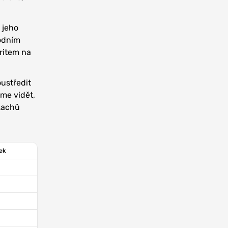
 jeho
odním
oritem na
oustředit
eme vidět,
zachů
ek