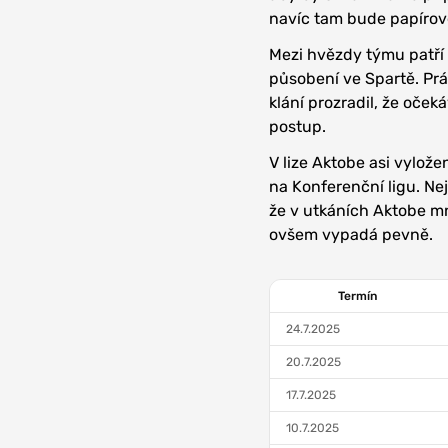
navíc tam bude papírově
Mezi hvězdy týmu patří 
působení ve Spartě. Pr
klání prozradil, že oček
postup.
V lize Aktobe asi vylože
na Konferenční ligu. Ne
že v utkáních Aktobe m
ovšem vypadá pevně.
Termín
24.7.2025
20.7.2025
17.7.2025
10.7.2025