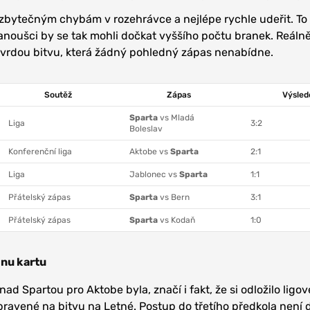
 zbytečným chybám v rozehrávce a nejlépe rychle udeřit. To
anoušci by se tak mohli dočkat vyššího počtu branek. Reálněj
 tvrdou bitvu, která žádný pohledný zápas nenabídne.
Soutěž
Zápas
Výsled
Sparta
vs Mladá
Liga
3:2
Boleslav
Konferenční liga
Aktobe vs
Sparta
2:1
Liga
Jablonec vs
Sparta
1:1
Přátelský zápas
Sparta
vs Bern
3:1
Přátelský zápas
Sparta
vs Kodaň
1:0
dnu kartu
ad Spartou pro Aktobe byla, značí i fakt, že si odložilo ligov
ravené na bitvu na Letné. Postup do třetího předkola není 