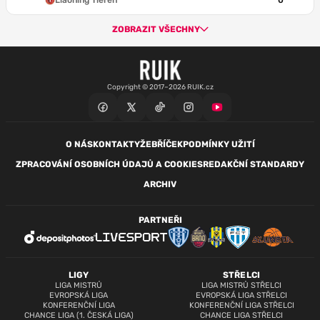
Liaoning Tieren
0
ZOBRAZIT VŠECHNY
Copyright © 2017–2026 RUIK.cz
O NÁS
KONTAKTY
ŽEBŘÍČEK
PODMÍNKY UŽITÍ
ZPRACOVÁNÍ OSOBNÍCH ÚDAJŮ A COOKIES
REDAKČNÍ STANDARDY
ARCHIV
PARTNEŘI
LIGY
STŘELCI
LIGA MISTRŮ
LIGA MISTRŮ STŘELCI
EVROPSKÁ LIGA
EVROPSKÁ LIGA STŘELCI
KONFERENČNÍ LIGA
KONFERENČNÍ LIGA STŘELCI
CHANCE LIGA (1. ČESKÁ LIGA)
CHANCE LIGA STŘELCI