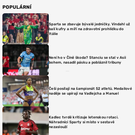
POPULÁRNÍ
Sparta se zbavuje bývalé jedničky. Vindahl už
balí kufry a míří na zdravotní prohlídku do
Itálie
Není ho v Číně škoda? Stanciu se stal v Asii
bohem, nasadil pásku a pobláznil tribuny
Češi posílají na šampionát 52 atletů. Medailové
naděje se upírají na Vadlejcha a Manuel
Kadlec tvrdě kritizuje letenskou rotaci.
Náhradníci Sparty si místo v sestavě
nezaslouží