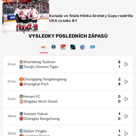
Kanada ve finále Hlinka Gretzky Cupu rozdrtila
USA vysoko 8:1
VÝSLEDKY POSLEDNÍCH ZÁPASŮ
Shandong Taishan
2
Dnes
Tianjin Jinmen Tiger
1
Chongqing Tonglianglong
2
Dnes
Shanghai Port
3
Henan FC
0
Dnes
Qingdao West Coast
0
Yunnan Yukun
1
Včera
Chengdu Rongcheng
0
Dalian Yingbo
1
Včera