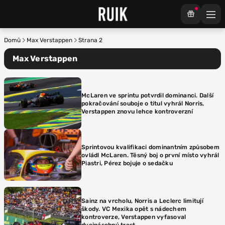
Domů
Max Verstappen
Strana 2
Max Verstappen
McLaren ve sprintu potvrdil dominanci. Další
pokračování souboje o titul vyhrál Norris,
Verstappen znovu lehce kontroverzní
Sprintovou kvalifikaci dominantním způsobem
ovládl McLaren. Těsný boj o první místo vyhrál
Piastri, Pérez bojuje o sedačku
Sainz na vrcholu, Norris a Leclerc limitují
škody. VC Mexika opět s nádechem
kontroverze, Verstappen vyfasoval
dvojnásobný trest