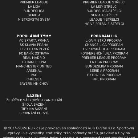
PREMIER LEAGUE
PREMIER LEAGUE STŘELCI
LA LIGA
LA LIGY STŘELCI
BUNDESLIGA
BUNDESLIGA STŘELCI
SERIE A
SERIA A STŘELCI
MISTROVSTVÍ SVĚTA
LEAGUE 1 STŘELCI
MS VE FOTBALE STŘELCI
POPULÁRNÍ TÝMY
PROGRAM LIG
AC SPARTA PRAHA
LIGA MISTRŮ PROGRAM
SK SLAVIA PRAHA
CHANCE LIGA PROGRAM
FC VIKTORIA PLZEŇ
EVROPSKÁ LIGA PROGRAM
FC BANÍK OSTRAVA
KONFERENČNÍ LIGA PROGRAM
REAL MADRID
PREMIER LEAGUE PROGRAM
FC BARCELONA
LA LIGA PROGRAM
MANCHESTER UNITED
BUNDESLIGA PROGRAM
ARSENAL
SERIE A PROGRAM
PSG
EXTRALIGA PROGRAM
CHELSEA
NHL PROGRAM
BAYERN MNICHOV
SÁZENÍ
ŽEBŘÍČEK SÁZKOVÝCH KANCELÁŘÍ
ŠKOLA SÁZENÍ
TIPY NA SÁZENÍ
SROVNÁNÍ KURZŮ
© 2017–2026 Ruik.cz je provozován společností Ruik Digital s.r.o. Sportovní
zprávy, live výsledky, statistiky, tržní hodnoty hráčů, preview a tipy na