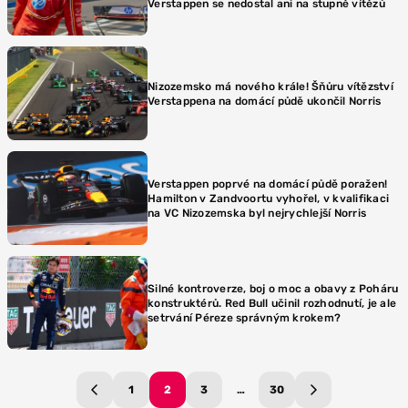
Verstappen se nedostal ani na stupně vítězů
Nizozemsko má nového krále! Šňůru vítězství
Verstappena na domácí půdě ukončil Norris
Verstappen poprvé na domácí půdě poražen!
Hamilton v Zandvoortu vyhořel, v kvalifikaci
na VC Nizozemska byl nejrychlejší Norris
Silné kontroverze, boj o moc a obavy z Poháru
konstruktérů. Red Bull učinil rozhodnutí, je ale
setrvání Péreze správným krokem?
1
2
3
…
30