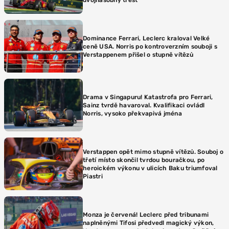
Dominance Ferrari, Leclerc kraloval Velké
ceně USA. Norris po kontroverzním souboji s
Verstappenem přišel o stupně vítězů
Drama v Singapuru! Katastrofa pro Ferrari,
Sainz tvrdě havaroval. Kvalifikaci ovládl
Norris, vysoko překvapivá jména
Verstappen opět mimo stupně vítězů. Souboj o
třetí místo skončil tvrdou bouračkou, po
heroickém výkonu v ulicích Baku triumfoval
Piastri
Monza je červená! Leclerc před tribunami
naplněnými Tifosi předvedl magický výkon,