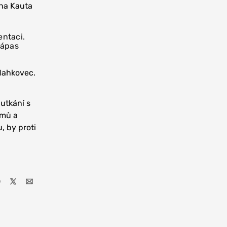
ina Kauta
entaci.
zápas
 Mahkovec.
 utkání s
émů a
, by proti