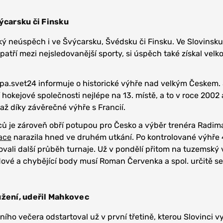
ýcarsku či Finsku
ý neúspěch i ve Švýcarsku, Švédsku či Finsku. Ve Slovinsku
atří mezi nejsledovanější sporty, si úspěch také získal velk
pa.svet24 informuje o historické výhře nad velkým Českem. 
ní hokejové společnosti nejlépe na 13. místě, a to v roce 2002
 až díky závěrečné výhře s Francií.
nců je zároveň obří potupou pro Česko a výběr trenéra Radima
ace
narazila hned ve druhém utkání. Po kontrolované výhře 
ovali další průběh turnaje. Už v pondělí přitom na tuzemský
dové a chybějící body musí Roman Červenka a spol. určitě s
užení, udeřil Mahkovec
o večera odstartoval už v první třetině, kterou Slovinci vyh