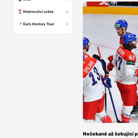
Mistrovství světa
Euro Hockey Tour
Foto:
Depositphotos
Nečekané až šokující 