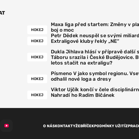
AT
Maxa liga před startem: Změny v pla
boj o moc
HOKEJ
Petr Dědek neuspěl se svými miliar
Extraligové kluby řekly „NE“
HOKEJ
Dukla Jihlava hlásí v přípravě další 
Táboru srazila i České Budějovice. 
HOKEJ
letos stačit na extraligu?
Písmeno V jako symbol regionu. Vse
odhalil nové loga a dresy
HOKEJ
Viktor Ujčík končí v čele disciplinár
Nahradí ho Radim Bičánek
HOKEJ
O NÁS
KONTAKTY
ŽEBŘÍČEK
PODMÍNKY UŽITÍ
ZPRAC