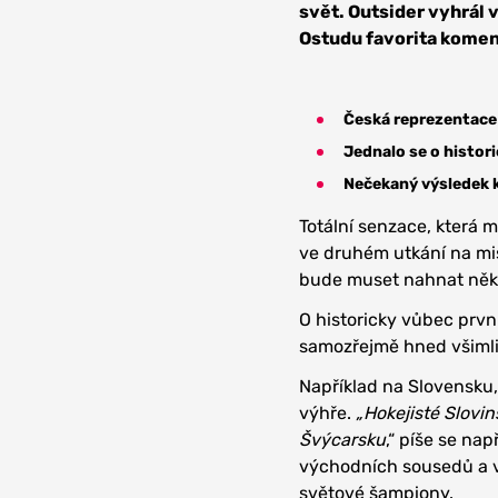
svět. Outsider vyhrál 
Ostudu favorita koment
Česká reprezentace 
Jednalo se o histor
Nečekaný výsledek 
Totální senzace, která 
ve druhém utkání na mi
bude muset nahnat někd
O historicky vůbec prvn
samozřejmě hned všimli 
Například na Slovensku, 
výhře.
„Hokejisté Slovin
Švýcarsku
,“ píše se nap
východních sousedů a v
světové šampiony.