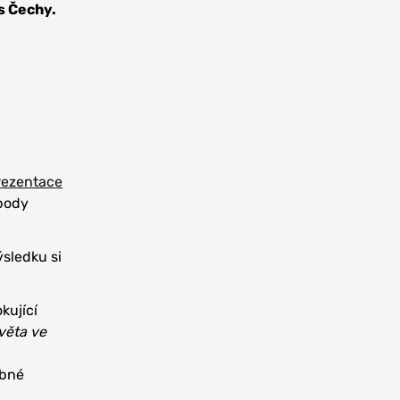
 s Čechy.
rezentace
body
ýsledku si
kující
věta ve
obné