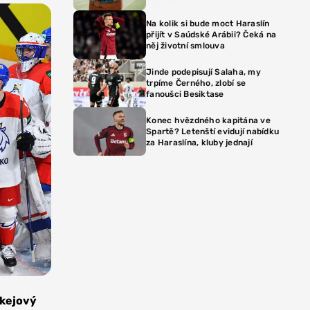
Na kolik si bude moct Haraslín
přijít v Saúdské Arábii? Čeká na
něj životní smlouva
Jinde podepisují Salaha, my
trpíme Černého, zlobí se
fanoušci Besiktase
Konec hvězdného kapitána ve
Spartě? Letenští evidují nabídku
za Haraslína, kluby jednají
okejový