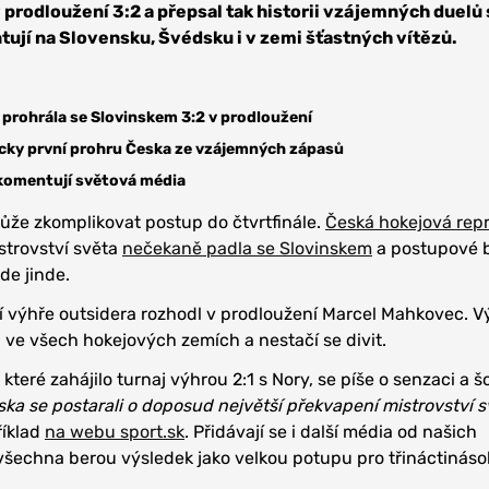
v prodloužení 3:2 a přepsal tak historii vzájemných duelů
ují na Slovensku, Švédsku i v zemi šťastných vítězů.
prohrála se Slovinskem 3:2 v prodloužení
icky první prohru Česka ze vzájemných zápasů
komentují světová média
může zkomplikovat postup do čtvrtfinále.
Česká hokejová rep
strovství světa
nečekaně padla se Slovinskem
a postupové 
e jinde.
í výhře outsidera rozhodl v prodloužení Marcel Mahkovec. V
ve všech hokejových zemích a nestačí se divit.
které zahájilo turnaj výhrou 2:1 s Nory, se píše o senzaci a šo
ska se postarali o doposud největší překvapení mistrovství s
říklad
na webu sport.sk
. Přidávají se i další média od našich
šechna berou výsledek jako velkou potupu pro třináctinás