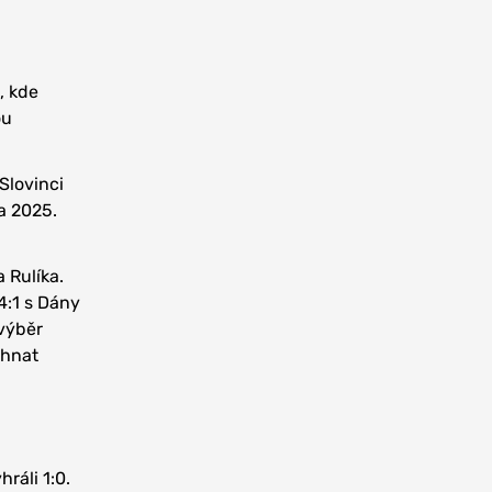
, kde
ou
Slovinci
 a 2025.
 Rulíka.
4:1 s Dány
 výběr
ehnat
ráli 1:0.