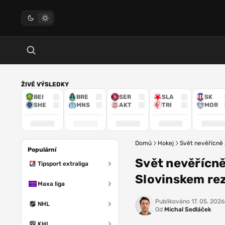
ŽIVÉ VÝSLEDKY
BEI
BRE
SER
SLA
SK
SHE
MNS
AKT
TRI
MOR
Domů
Hokej
Svět nevěřícně 
Populární
Svět nevěřícně
Tipsport extraliga
Slovinskem re
Maxa liga
Publikováno
17. 05. 2026
NHL
Od
Michal Sedláček
KHL