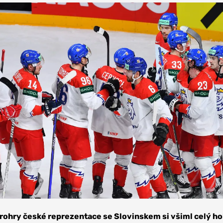
prohry české reprezentace se Slovinskem si všiml celý h