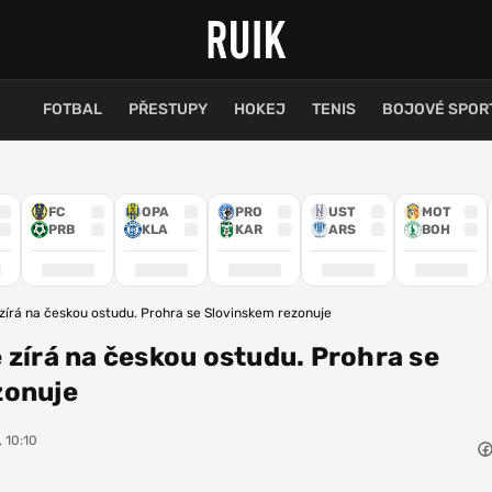
FOTBAL
PŘESTUPY
HOKEJ
TENIS
BOJOVÉ SPOR
FC
OPA
PRO
UST
MOT
PRB
KLA
KAR
ARS
BOH
zírá na českou ostudu. Prohra se Slovinskem rezonuje
 zírá na českou ostudu. Prohra se
zonuje
, 10:10