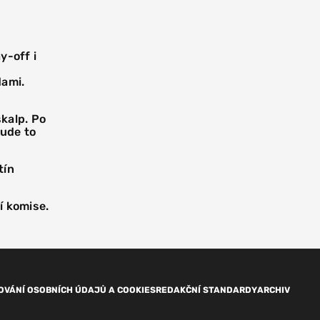
y-off i
dami.
skalp. Po
Bude to
tín
ní komise.
OVÁNÍ OSOBNÍCH ÚDAJŮ A COOKIES
REDAKČNÍ STANDARDY
ARCHIV