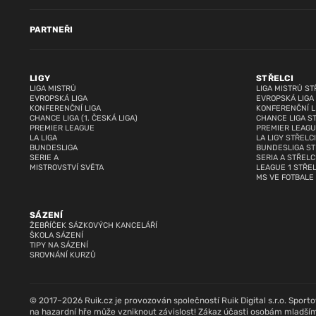
PARTNEŘI
LIGY
STŘELCI
LIGA MISTRŮ
LIGA MISTRŮ ST
EVROPSKÁ LIGA
EVROPSKÁ LIGA
KONFERENČNÍ LIGA
KONFERENČNÍ L
CHANCE LIGA (1. ČESKÁ LIGA)
CHANCE LIGA S
PREMIER LEAGUE
PREMIER LEAGU
LA LIGA
LA LIGY STŘELCI
BUNDESLIGA
BUNDESLIGA ST
SERIE A
SERIA A STŘELC
MISTROVSTVÍ SVĚTA
LEAGUE 1 STŘEL
MS VE FOTBALE
SÁZENÍ
ŽEBŘÍČEK SÁZKOVÝCH KANCELÁŘÍ
ŠKOLA SÁZENÍ
TIPY NA SÁZENÍ
SROVNÁNÍ KURZŮ
© 2017–2026 Ruik.cz je provozován společností Ruik Digital s.r.o. Sportovn
na hazardní hře může vzniknout závislost! Zákaz účasti osobám mladším 