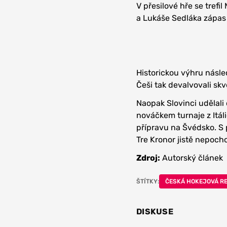
V přesilové hře se trefi
a Lukáše Sedláka zápas o
Historickou výhru násle
Češi tak devalvovali skv
Naopak Slovinci udělali
nováčkem turnaje z Itál
přípravu na Švédsko. S
Tre Kronor jistě nepocho
Zdroj:
Autorský článek
ŠTÍTKY:
ČESKÁ HOKEJOVÁ R
DISKUSE