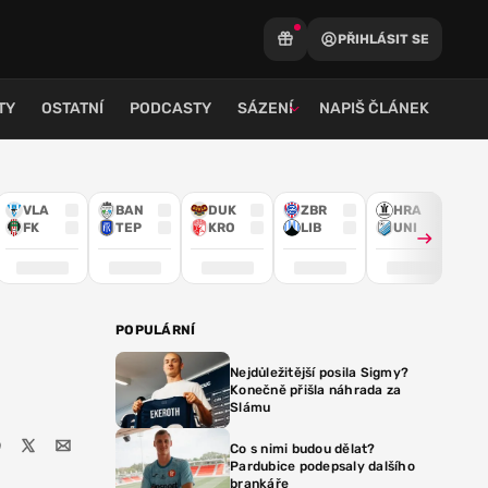
PŘIHLÁSIT SE
TY
OSTATNÍ
PODCASTY
SÁZENÍ
NAPIŠ ČLÁNEK
VLA
BAN
DUK
ZBR
HRA
FK
TEP
KRO
LIB
UNI
POPULÁRNÍ
Nejdůležitější posila Sigmy?
Konečně přišla náhrada za
Slámu
Co s nimi budou dělat?
Pardubice podepsaly dalšího
brankáře