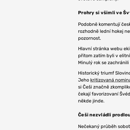
Prohry si všimli ve Šv
Podobně komentují česk
rozhodně lední hokej nep
pozornost.
Hlavní stránka webu eki
přitom zatím byli v elit
Minulý rok se zachránili
Historický triumf Slovi
Jeho
kritizovaná nomin
si Češi značně zkomplik
čekají favorizovaní Švé
někde jinde.
Češi nezvládli prodlo
Nečekaný průběh sobotníh