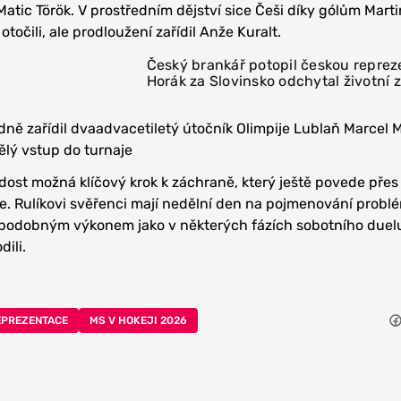
l Matic Török. V prostředním dějství sice Češi díky gólům Mart
točili, ale prodloužení zařídil Anže Kuralt.
Český brankář potopil českou reprez
Horák za Slovinsko odchytal životní 
dně zařídil dvaadvacetiletý útočník Olimpije Lublaň Marcel
ělý vstup do turnaje
 dost možná klíčový krok k záchraně, který ještě povede přes
ie. Rulíkovi svěřenci mají nedělní den na pojmenování probl
 podobným výkonem jako v některých fázích sobotního duelu
dili.
EPREZENTACE
MS V HOKEJI 2026