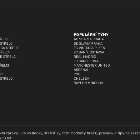
POPULÁRNÍ TÝMY
ŘELCI
AC SPARTA PRAHA
 STŘELCI
SK SLAVIA PRAHA
IGA STŘELCI
FC VIKTORIA PLZEŇ
TŘELCI
FC BANÍK OSTRAVA
E STŘELCI
REAL MADRID
FC BARCELONA
ŘELCI
MANCHESTER UNITED
I
ARSENAL
CI
PSG
 STŘELCI
CHELSEA
BAYERN MNICHOV
í zprávy, live výsledky, statistiky, tržní hodnoty hráčů, preview a tipy na sázení
18 let.