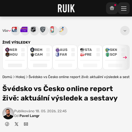
Vše
Tipsport extraliga
Maxa liga
NHL
KHL
Mistrovství světa
Euro Hockey Tour
ŽIVÉ VÝSLEDKY
NER
REM
AUS
STA
SKN
HOU
CAM
FAR
FRE
SCP
Domů
Hokej
Švédsko vs Česko online report živě: aktuální výsledek a sest
Švédsko vs Česko online report
živě: aktuální výsledek a sestavy
Publikováno
18. 05. 2026, 22:45
Od
Pavel Langr