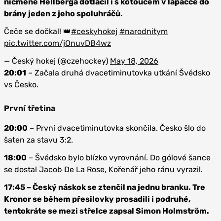
nicméně Hellberga dotlačil i s kotoučem v lapačce do
brány jeden z jeho spoluhráčů.
Čeče se dočkal! 👑
#ceskyhokej
#narodnitym
pic.twitter.com/jOnuvDB4wz
— Český hokej (@czehockey)
May 18, 2026
20:01
– Začala druhá dvacetiminutovka utkání Švédsko
vs Česko.
První třetina
20:00
– První dvacetiminutovka skončila. Česko šlo do
šaten za stavu 3:2.
18:00
– Švédsko bylo blízko vyrovnání. Do gólové šance
se dostal Jacob De La Rose, Kořenář jeho ránu vyrazil.
17:45 – Český náskok se ztenčil na jednu branku. Tre
Kronor se během přesilovky prosadili i podruhé,
tentokráte se mezi střelce zapsal Simon Holmström.