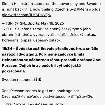
Simon Holmström scores on the power play and Sweden
is right back in it, now trailing Czechia 3-2.
#MensWorlds
pic.twitter.com/lPnSF1kYQw
— TSN (@TSN_Sports)
May 18, 2026
17:00 – Seveřané zamkli oslabený český tým v jeho
obranné třetině a vypracovali si další střelecký pokus.
Kořenář si připsal úspěšný zákrok.
15:34 – Švédsko zužitkovalo přesilovou hru a snížilo
na rozdíl dvou gólů. Po krásné zadovce Emila
Heinemana se nádhernou ránou prosadil obránce Joel
Persson. Jejich hra v početní výhodě ještě
pokračovala.
Sweden responds 🇸🇪
Joel Persson scores to get one back against
Czechia.”
#MensWorlds
pic.twitter.com/STTpSuwXFp
— TSN (@TSN_Sports)
May 18, 2026