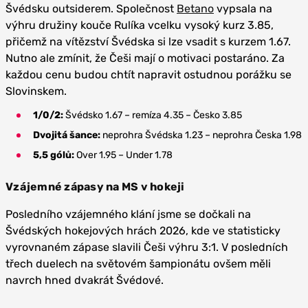
Švédsku outsiderem. Společnost
Betano
vypsala na
výhru družiny kouče Rulíka vcelku vysoký kurz 3.85,
přičemž na vítězství Švédska si lze vsadit s kurzem 1.67.
Nutno ale zmínit, že Češi mají o motivaci postaráno. Za
každou cenu budou chtít napravit ostudnou porážku se
Slovinskem.
1/0/2:
Švédsko 1.67 – remíza 4.35 – Česko 3.85
Dvojitá šance:
neprohra Švédska 1.23 – neprohra Česka 1.98
5,5 gólů:
Over 1.95 – Under 1.78
Vzájemné zápasy na MS v hokeji
Posledního vzájemného klání jsme se dočkali na
Švédských hokejových hrách 2026, kde ve statisticky
vyrovnaném zápase slavili Češi výhru 3:1. V posledních
třech duelech na světovém šampionátu ovšem měli
navrch hned dvakrát Švédové.