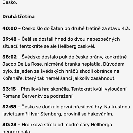
Česko.
Druhá třetina
40:00
– Česko šlo do šaten po druhé třetině za stavu 4:3.
39:48
– Češi se dostali hned do dvou nebezpečných
situací, tentokráte se ale Hellberg zaskvěl.
38:02
– Švédsko dostalo puk do české brány, konkrétně
Jacob De La Rose, nicméně branka neplatila. Důvodem
bylo, že jeden ze švédských hráčů shodil obránce na
Kořenáře, který tak neměl šanci jakkoliv zasáhnout.
33:15
– Přesilová hra skončila. Tentokrát kvůli vyloučení
Romana Červenky za podražení.
32:58
– Česko se dočkalo první přesilové hry. Na trestnou
lavici zamířil Ivar Stenberg, provinil se hákováním.
30:23
– Hronkova střela od modré čáry Hellberga
nepřekonala.