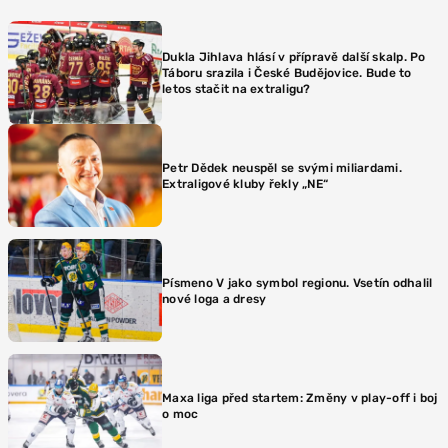
Dukla Jihlava hlásí v přípravě další skalp. Po
Táboru srazila i České Budějovice. Bude to
letos stačit na extraligu?
Petr Dědek neuspěl se svými miliardami.
Extraligové kluby řekly „NE“
Písmeno V jako symbol regionu. Vsetín odhalil
nové loga a dresy
Maxa liga před startem: Změny v play-off i boj
o moc