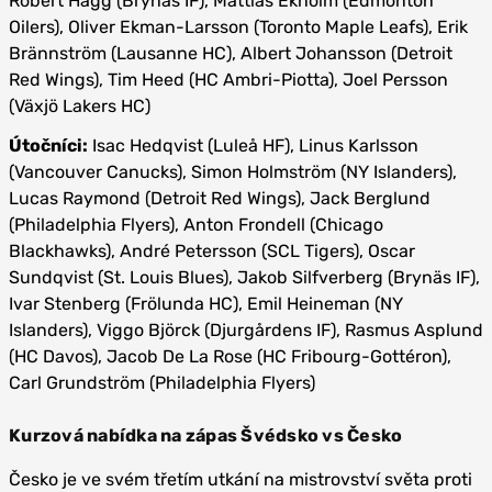
Robert Hägg (Brynäs IF), Mattias Ekholm (Edmonton
Oilers), Oliver Ekman-Larsson (Toronto Maple Leafs), Erik
Brännström (Lausanne HC), Albert Johansson (Detroit
Red Wings), Tim Heed (HC Ambri-Piotta), Joel Persson
(Växjö Lakers HC)
Útočníci:
Isac Hedqvist (Luleå HF), Linus Karlsson
(Vancouver Canucks), Simon Holmström (NY Islanders),
Lucas Raymond (Detroit Red Wings), Jack Berglund
(Philadelphia Flyers), Anton Frondell (Chicago
Blackhawks), André Petersson (SCL Tigers), Oscar
Sundqvist (St. Louis Blues), Jakob Silfverberg (Brynäs IF),
Ivar Stenberg (Frölunda HC), Emil Heineman (NY
Islanders), Viggo Björck (Djurgårdens IF), Rasmus Asplund
(HC Davos), Jacob De La Rose (HC Fribourg-Gottéron),
Carl Grundström (Philadelphia Flyers)
Kurzová nabídka na zápas Švédsko vs Česko
Česko je ve svém třetím utkání na mistrovství světa proti