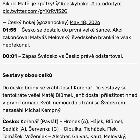
Šikula Matěj je zpátky! 🚀
#ceskyhokej
#narodnitym
pic.twitter.com/gYXrRVi52G
— Český hokej (@czehockey)
May 18, 2026
01:55
– Česko se dostalo do první velké šance. Akci
zakončoval Matyáš Melovský, švédského brankáře však
nepřekonal.
00:01
– Zápas Švédsko vs Česko právě odstartoval.
Sestavy obou celků
Do české brány se vrátil Josef Kořenář. Do sestavy se
tentokráte vešel Matěj Blümel, jenž dostal příležitost hned
v první formaci. Kvůli nemoci do utkání se Švédskem
nezasáhl Michal Kempný.
Česko:
Kořenář (Pavlát) – Hronek (A), Hájek, Blümel,
Sedlák (A), Červenka (C) – Cibulka, Ticháček, Flek,
Tomášek, Voženílek – Alscher, Galvas, Kaut, Melovský,