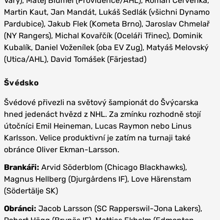
Vary), Matěj Blümel (Providence/AHL), Roman Červenka,
Martin Kaut, Jan Mandát, Lukáš Sedlák (všichni Dynamo
Pardubice), Jakub Flek (Kometa Brno), Jaroslav Chmelař
(NY Rangers), Michal Kovařčík (Oceláři Třinec), Dominik
Kubalík, Daniel Voženílek (oba EV Zug), Matyáš Melovský
(Utica/AHL), David Tomášek (Färjestad)
Švédsko
Švédové přivezli na světový šampionát do Švýcarska
hned jedenáct hvězd z NHL. Za zmínku rozhodně stojí
útočníci Emil Heineman, Lucas Raymon nebo Linus
Karlsson. Velice produktivní je zatím na turnaji také
obránce Oliver Ekman-Larsson.
Brankáři:
Arvid Söderblom (Chicago Blackhawks),
Magnus Hellberg (Djurgårdens IF), Love Härenstam
(Södertälje SK)
Obránci:
Jacob Larsson (SC Rapperswil-Jona Lakers),