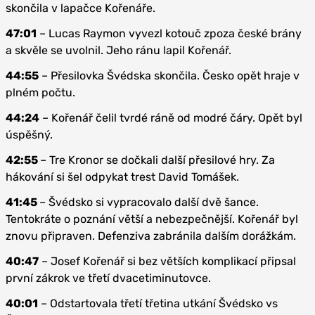
skončila v lapačce Kořenáře.
47:01
– Lucas Raymon vyvezl kotouč zpoza české brány
a skvěle se uvolnil. Jeho ránu lapil Kořenář.
44:55
– Přesilovka Švédska skončila. Česko opět hraje v
plném počtu.
44:24
– Kořenář čelil tvrdé ráně od modré čáry. Opět byl
úspěšný.
42:55
– Tre Kronor se dočkali další přesilové hry. Za
hákování si šel odpykat trest David Tomášek.
41:45
– Švédsko si vypracovalo další dvě šance.
Tentokráte o poznání větší a nebezpečnější. Kořenář byl
znovu připraven. Defenziva zabránila dalším dorážkám.
40:47
– Josef Kořenář si bez větších komplikací připsal
první zákrok ve třetí dvacetiminutovce.
40:01
– Odstartovala třetí třetina utkání Švédsko vs