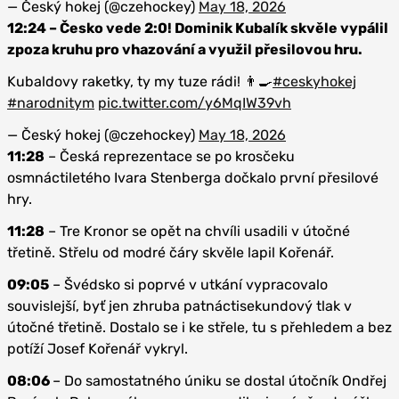
— Český hokej (@czehockey)
May 18, 2026
12:24 – Česko vede 2:0! Dominik Kubalík skvěle vypálil
zpoza kruhu pro vhazování a využil přesilovou hru.
Kubaldovy raketky, ty my tuze rádi! 👨‍🍳
#ceskyhokej
#narodnitym
pic.twitter.com/y6MqIW39vh
— Český hokej (@czehockey)
May 18, 2026
11:28
– Česká reprezentace se po krosčeku
osmnáctiletého Ivara Stenberga dočkalo první přesilové
hry.
11:28
– Tre Kronor se opět na chvíli usadili v útočné
třetině. Střelu od modré čáry skvěle lapil Kořenář.
09:05
– Švédsko si poprvé v utkání vypracovalo
souvislejší, byť jen zhruba patnáctisekundový tlak v
útočné třetině. Dostalo se i ke střele, tu s přehledem a bez
potíží Josef Kořenář vykryl.
08:06
– Do samostatného úniku se dostal útočník Ondřej