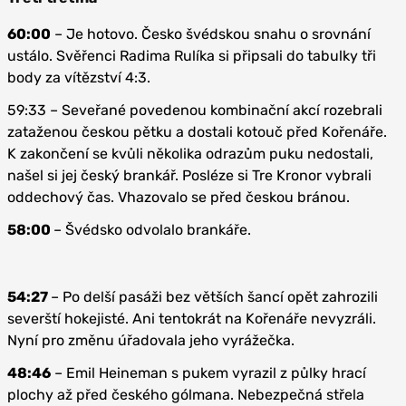
60:00
– Je hotovo. Česko švédskou snahu o srovnání
ustálo. Svěřenci Radima Rulíka si připsali do tabulky tři
body za vítězství 4:3.
59:33 – Seveřané povedenou kombinační akcí rozebrali
zataženou českou pětku a dostali kotouč před Kořenáře.
K zakončení se kvůli několika odrazům puku nedostali,
našel si jej český brankář. Posléze si Tre Kronor vybrali
oddechový čas. Vhazovalo se před českou bránou.
58:00
– Švédsko odvolalo brankáře.
54:27
– Po delší pasáži bez větších šancí opět zahrozili
severští hokejisté. Ani tentokrát na Kořenáře nevyzráli.
Nyní pro změnu úřadovala jeho vyrážečka.
48:46
– Emil Heineman s pukem vyrazil z půlky hrací
plochy až před českého gólmana. Nebezpečná střela