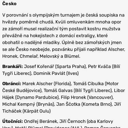
Česko
V porovnání s olympijským turnajem je česká soupiska na
hvězdy poměrně chudá. Kvůli omluvenkám mnoha opor
ze zámoří musel realizační tým postavit kostru mužstva
převážně na hokejistech z domácí extraligy, které
obohatil o nadějné mladíky. Úplně bez zámořských jmen
se ale Česko neobejde, pozvánku přijali například Alscher,
Hronek, Chmelař, Melovský a Blümel.
Brankáři:
Josef Kořenář (Sparta Praha), Petr Kváča (Bílí
Tygři Liberec), Dominik Pavlát (Ilves)
Obránci:
Marek Alscher (Florida), Tomáš Cibulka (Motor
České Budějovice), Tomáš Galvas (Bílí Tygři Liberec), Libor
Hájek (Dynamo Pardubice), Filip Hronek (Vancouver),
Michal Kempný (Brynäs), Jan Ščotka (Kometa Brno), Jiří
Ticháček (Kärpät Oulu)
Útočníci:
Ondřej Beránek, Jiří Černoch (oba Karlovy