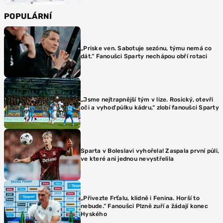
POPULÁRNÍ
„Priske ven. Sabotuje sezónu, týmu nemá co
dát.“ Fanoušci Sparty nechápou obří rotaci
„Jsme nejtrapnější tým v lize. Rosický, otevři
oči a vyhoď půlku kádru,“ zlobí fanoušci Sparty
Sparta v Boleslavi vyhořela! Zaspala první půli,
ve které ani jednou nevystřelila
„Přivezte Frťalu, klidně i Fenina. Horší to
nebude.“ Fanoušci Plzně zuří a žádají konec
Hyského