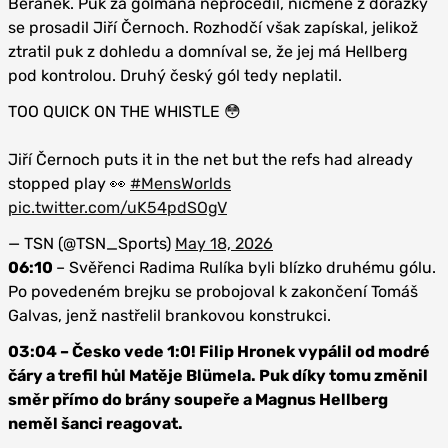
Beránek. Puk za gólmana neprocedil, nicméně z dorážky
se prosadil Jiří Černoch. Rozhodčí však zapískal, jelikož
ztratil puk z dohledu a domníval se, že jej má Hellberg
pod kontrolou. Druhý český gól tedy neplatil.
TOO QUICK ON THE WHISTLE 😳
Jiří Černoch puts it in the net but the refs had already
stopped play 👀
#MensWorlds
pic.twitter.com/uK54pdSOgV
— TSN (@TSN_Sports)
May 18, 2026
06:10
– Svěřenci Radima Rulíka byli blízko druhému gólu.
Po povedeném brejku se probojoval k zakončení Tomáš
Galvas, jenž nastřelil brankovou konstrukci.
03:04 – Česko vede 1:0! Filip Hronek vypálil od modré
čáry a trefil hůl Matěje Blümela. Puk díky tomu změnil
směr přímo do brány soupeře a Magnus Hellberg
neměl šanci reagovat.