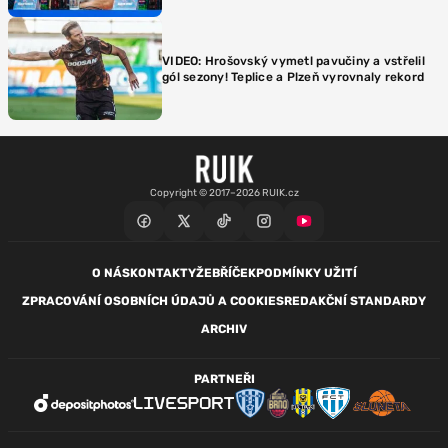
VIDEO: Hrošovský vymetl pavučiny a vstřelil
gól sezony! Teplice a Plzeň vyrovnaly rekord
Copyright © 2017–2026 RUIK.cz
O NÁS
KONTAKTY
ŽEBŘÍČEK
PODMÍNKY UŽITÍ
ZPRACOVÁNÍ OSOBNÍCH ÚDAJŮ A COOKIES
REDAKČNÍ STANDARDY
ARCHIV
PARTNEŘI