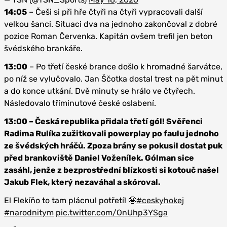
14:05
– Češi si při hře čtyři na čtyři vypracovali další
velkou šanci. Situaci dva na jednoho zakončoval z dobré
pozice Roman Červenka. Kapitán ovšem trefil jen beton
švédského brankáře.
13:00
– Po třetí české brance došlo k hromadné šarvátce,
po níž se vylučovalo. Jan Ščotka dostal trest na pět minut
a do konce utkání. Dvě minuty se hrálo ve čtyřech.
Následovalo tříminutové české oslabení.
13:00 – Česká republika přidala třetí gól! Svěřenci
Radima Rulíka zužitkovali powerplay po faulu jednoho
ze švédských hráčů. Zpoza brány se pokusil dostat puk
před brankoviště Daniel Voženílek. Gólman sice
zasáhl, jenže z bezprostřední blízkosti si kotouč našel
Jakub Flek, který nezaváhal a skóroval.
El Flekíňo to tam plácnul potřetí! 🤪
#ceskyhokej
#narodnitym
pic.twitter.com/OnUhp3YSga