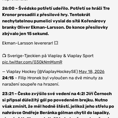
26:00 – Švédsko potřetí udeřilo. Potřetí se hráči Tre
Kronor prosadili z přesilové hry. Tentokrát
nechytatelnou pumelici vyslal do sítě Kořenárovy
branky Oliver Ekman-Larsson. Do konce přesilovky
zbývalo jen 15 sekund.
Ekman-Larsson levererar! 💥
📺 Sverige-Tjeckien på Viaplay & Viaplay Sport
pic.twitter.com/030kNmMsmR
— Viaplay Hockey (@ViaplayHockeySE)
May 18, 2026
24:15
– Filip Hronek byl vyloučen na dvě minuty za
naražení soupeře na hrazení.
23:21 – Česko zvýšilo své vedení na 4:2! Jiří Černoch
si připsal důležitý gól po povedeném brejku. Nutno
však zmínit, že měl hodně štěstí, jelikož jeho střelu po
nahrávce Ondřeje Beránka gólman chytil do lapačky,