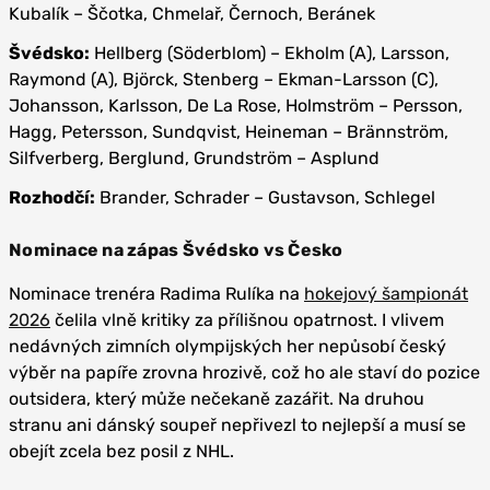
Kubalík – Ščotka, Chmelař, Černoch, Beránek
Švédsko:
Hellberg (Söderblom) – Ekholm (A), Larsson,
Raymond (A), Björck, Stenberg – Ekman-Larsson (C),
Johansson, Karlsson, De La Rose, Holmström – Persson,
Hagg, Petersson, Sundqvist, Heineman – Brännström,
Silfverberg, Berglund, Grundström – Asplund
Rozhodčí:
Brander, Schrader – Gustavson, Schlegel
Nominace na zápas Švédsko vs Česko
Nominace trenéra Radima Rulíka na
hokejový šampionát
2026
čelila vlně kritiky za přílišnou opatrnost. I vlivem
nedávných zimních olympijských her nepůsobí český
výběr na papíře zrovna hrozivě, což ho ale staví do pozice
outsidera, který může nečekaně zazářit. Na druhou
stranu ani dánský soupeř nepřivezl to nejlepší a musí se
obejít zcela bez posil z NHL.