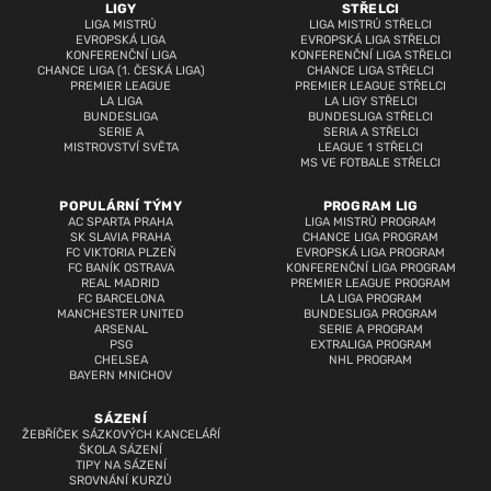
LIGY
STŘELCI
LIGA MISTRŮ
LIGA MISTRŮ STŘELCI
EVROPSKÁ LIGA
EVROPSKÁ LIGA STŘELCI
KONFERENČNÍ LIGA
KONFERENČNÍ LIGA STŘELCI
CHANCE LIGA (1. ČESKÁ LIGA)
CHANCE LIGA STŘELCI
PREMIER LEAGUE
PREMIER LEAGUE STŘELCI
LA LIGA
LA LIGY STŘELCI
BUNDESLIGA
BUNDESLIGA STŘELCI
SERIE A
SERIA A STŘELCI
MISTROVSTVÍ SVĚTA
LEAGUE 1 STŘELCI
MS VE FOTBALE STŘELCI
POPULÁRNÍ TÝMY
PROGRAM LIG
AC SPARTA PRAHA
LIGA MISTRŮ PROGRAM
SK SLAVIA PRAHA
CHANCE LIGA PROGRAM
FC VIKTORIA PLZEŇ
EVROPSKÁ LIGA PROGRAM
FC BANÍK OSTRAVA
KONFERENČNÍ LIGA PROGRAM
REAL MADRID
PREMIER LEAGUE PROGRAM
FC BARCELONA
LA LIGA PROGRAM
MANCHESTER UNITED
BUNDESLIGA PROGRAM
ARSENAL
SERIE A PROGRAM
PSG
EXTRALIGA PROGRAM
CHELSEA
NHL PROGRAM
BAYERN MNICHOV
SÁZENÍ
ŽEBŘÍČEK SÁZKOVÝCH KANCELÁŘÍ
ŠKOLA SÁZENÍ
TIPY NA SÁZENÍ
SROVNÁNÍ KURZŮ