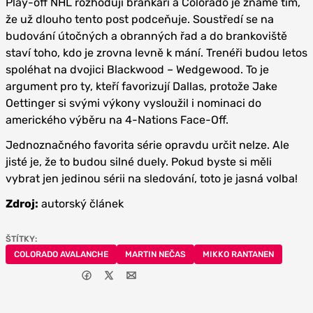
Play-off NHL rozhodují brankáři a Colorado je známé tím,
že už dlouho tento post podceňuje. Soustředí se na
budování útočných a obranných řad a do brankoviště
staví toho, kdo je zrovna levně k mání. Trenéři budou letos
spoléhat na dvojici Blackwood – Wedgewood. To je
argument pro ty, kteří favorizují Dallas, protože Jake
Oettinger si svými výkony vysloužil i nominaci do
amerického výběru na 4-Nations Face-Off.
Jednoznačného favorita série opravdu určit nelze. Ale
jisté je, že to budou silné duely. Pokud byste si měli
vybrat jen jedinou sérii na sledování, toto je jasná volba!
Zdroj:
autorský článek
ŠTÍTKY:
COLORADO AVALANCHE
MARTIN NEČAS
MIKKO RANTANEN