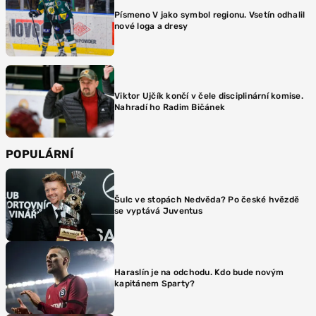
Písmeno V jako symbol regionu. Vsetín odhalil
nové loga a dresy
Viktor Ujčík končí v čele disciplinární komise.
Nahradí ho Radim Bičánek
POPULÁRNÍ
Šulc ve stopách Nedvěda? Po české hvězdě
se vyptává Juventus
Haraslín je na odchodu. Kdo bude novým
kapitánem Sparty?