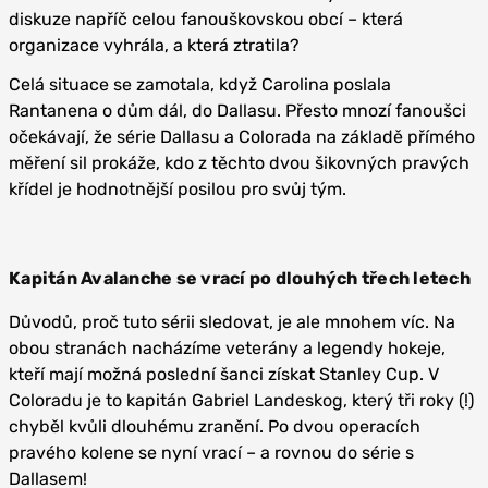
diskuze napříč celou fanouškovskou obcí – která
organizace vyhrála, a která ztratila?
Celá situace se zamotala, když Carolina poslala
Rantanena o dům dál, do Dallasu. Přesto mnozí fanoušci
očekávají, že série Dallasu a Colorada na základě přímého
měření sil prokáže, kdo z těchto dvou šikovných pravých
křídel je hodnotnější posilou pro svůj tým.
Kapitán Avalanche se vrací po dlouhých třech letech
Důvodů, proč tuto sérii sledovat, je ale mnohem víc. Na
obou stranách nacházíme veterány a legendy hokeje,
kteří mají možná poslední šanci získat Stanley Cup. V
Coloradu je to kapitán Gabriel Landeskog, který tři roky (!)
chyběl kvůli dlouhému zranění. Po dvou operacích
pravého kolene se nyní vrací – a rovnou do série s
Dallasem!