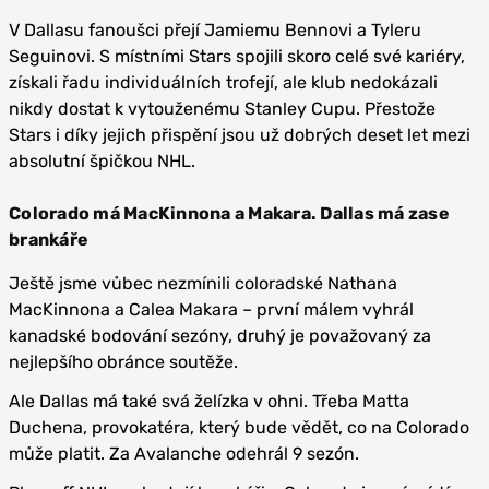
V Dallasu fanoušci přejí Jamiemu Bennovi a Tyleru
Seguinovi. S místními Stars spojili skoro celé své kariéry,
získali řadu individuálních trofejí, ale klub nedokázali
nikdy dostat k vytouženému Stanley Cupu. Přestože
Stars i díky jejich přispění jsou už dobrých deset let mezi
absolutní špičkou NHL.
Colorado má MacKinnona a Makara. Dallas má zase
brankáře
Ještě jsme vůbec nezmínili coloradské Nathana
MacKinnona a Calea Makara – první málem vyhrál
kanadské bodování sezóny, druhý je považovaný za
nejlepšího obránce soutěže.
Ale Dallas má také svá želízka v ohni. Třeba Matta
Duchena, provokatéra, který bude vědět, co na Colorado
může platit. Za Avalanche odehrál 9 sezón.