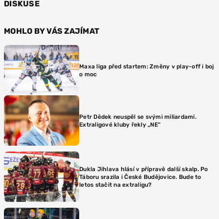
DISKUSE
MOHLO BY VÁS ZAJÍMAT
Maxa liga před startem: Změny v play-off i boj
o moc
Petr Dědek neuspěl se svými miliardami.
Extraligové kluby řekly „NE“
Dukla Jihlava hlásí v přípravě další skalp. Po
Táboru srazila i České Budějovice. Bude to
letos stačit na extraligu?