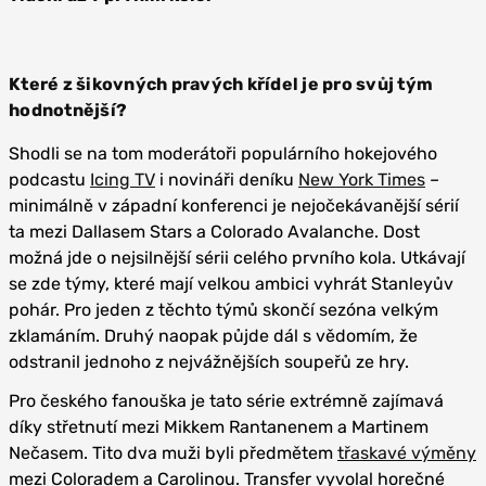
Které z šikovných pravých křídel je pro svůj tým
hodnotnější?
Shodli se na tom moderátoři populárního hokejového
podcastu
Icing TV
i novináři deníku
New York Times
–
minimálně v západní konferenci je nejočekávanější sérií
ta mezi Dallasem Stars a Colorado Avalanche. Dost
možná jde o nejsilnější sérii celého prvního kola. Utkávají
se zde týmy, které mají velkou ambici vyhrát Stanleyův
pohár. Pro jeden z těchto týmů skončí sezóna velkým
zklamáním. Druhý naopak půjde dál s vědomím, že
odstranil jednoho z nejvážnějších soupeřů ze hry.
Pro českého fanouška je tato série extrémně zajímavá
díky střetnutí mezi Mikkem Rantanenem a Martinem
Nečasem. Tito dva muži byli předmětem
třaskavé výměny
mezi Coloradem a Carolinou. Transfer vyvolal horečné