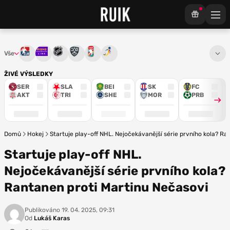
Vše
Tipsport extraliga
Maxa liga
NHL
KHL
Mistrovství světa
Euro Hockey Tour
ŽIVÉ VÝSLEDKY
SER
SLA
BEI
SK
FC
AKT
TRI
SHE
MOR
PRB
Domů
Hokej
Startuje play-off NHL. Nejočekávanější série prvního kola? R
Startuje play-off NHL.
Nejočekávanější série prvního kola?
Rantanen proti Martinu Nečasovi
Publikováno
19. 04. 2025, 09:31
Od
Lukáš Karas