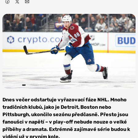
Foto:
Profimedia
Dnes večer odstartuje vyřazovací fáze NHL. Mnoho
tradičních klubů, jako je Detroit, Boston nebo
Pittsburgh, ukončilo sezónu předčasně. Přesto jsou
fanoušci v napětí – v play-off nebude nouze o velké
příběhy a dramata. Extrémně zajímavé série budou k
vidění už v prvním kole.