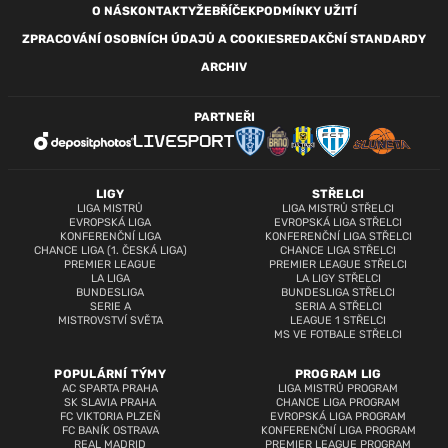
O NÁS
KONTAKTY
ŽEBŘÍČEK
PODMÍNKY UŽITÍ
ZPRACOVÁNÍ OSOBNÍCH ÚDAJŮ A COOKIES
REDAKČNÍ STANDARDY
ARCHIV
PARTNEŘI
LIGY
STŘELCI
LIGA MISTRŮ
LIGA MISTRŮ STŘELCI
EVROPSKÁ LIGA
EVROPSKÁ LIGA STŘELCI
KONFERENČNÍ LIGA
KONFERENČNÍ LIGA STŘELCI
CHANCE LIGA (1. ČESKÁ LIGA)
CHANCE LIGA STŘELCI
PREMIER LEAGUE
PREMIER LEAGUE STŘELCI
LA LIGA
LA LIGY STŘELCI
BUNDESLIGA
BUNDESLIGA STŘELCI
SERIE A
SERIA A STŘELCI
MISTROVSTVÍ SVĚTA
LEAGUE 1 STŘELCI
MS VE FOTBALE STŘELCI
POPULÁRNÍ TÝMY
PROGRAM LIG
AC SPARTA PRAHA
LIGA MISTRŮ PROGRAM
SK SLAVIA PRAHA
CHANCE LIGA PROGRAM
FC VIKTORIA PLZEŇ
EVROPSKÁ LIGA PROGRAM
FC BANÍK OSTRAVA
KONFERENČNÍ LIGA PROGRAM
REAL MADRID
PREMIER LEAGUE PROGRAM