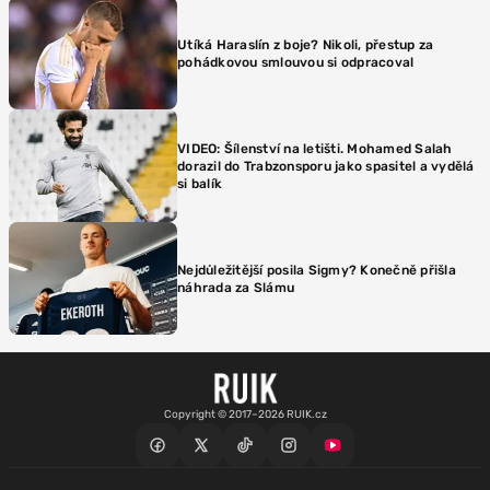
Utíká Haraslín z boje? Nikoli, přestup za
pohádkovou smlouvou si odpracoval
VIDEO: Šílenství na letišti. Mohamed Salah
dorazil do Trabzonsporu jako spasitel a vydělá
si balík
Nejdůležitější posila Sigmy? Konečně přišla
náhrada za Slámu
Copyright © 2017–2026 RUIK.cz