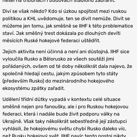
hesel na tribunách i budovách stadionů zabránit.
Diví se však někdo? Kdo si úzkou spojitost mezi ruskou
politikou a KHL uvědomuje, ten se divit nemůže. Divit se
můžeme jen tomu, jak směšně se IIHF k této problematice
staví. Jak směšný trest dokázala po dlouhých devíti
měsících Ruské hokejové federaci uštědřit.
Jejich aktivita není účinná a není ani důstojná. IIHF sice
vyloučila Rusko a Bělorusko ze všech soutěži jimi
pořádaných, ovšem od té doby několikrát dala najevo, že
společně hledají cestu, jakým způsobem tyto státy
(především Rusko) do mezinárodního hokejového
ekosystému zpátky zařadit.
Udělení třídní důtky vypadá v kontextu celé situace
směšně nejen pro fanoušky, ale i pro Ruskou hokejovou
federaci, která i nadále bude živit podporu války na
Ukrajině. Však taky několikrát sebestředně její zástupci
vyhlásili, že hokejovému světu chybí Rusko daleko víc,
než Rusku hokejový svět. IIHF navíc tento postoj nikdy