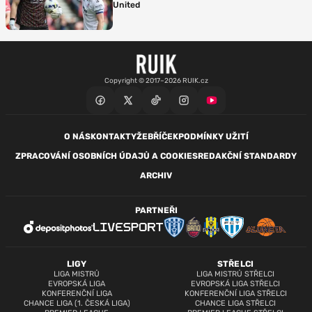
United
Copyright © 2017–2026 RUIK.cz
O NÁS
KONTAKTY
ŽEBŘÍČEK
PODMÍNKY UŽITÍ
ZPRACOVÁNÍ OSOBNÍCH ÚDAJŮ A COOKIES
REDAKČNÍ STANDARDY
ARCHIV
PARTNEŘI
LIGY
STŘELCI
LIGA MISTRŮ
LIGA MISTRŮ STŘELCI
EVROPSKÁ LIGA
EVROPSKÁ LIGA STŘELCI
KONFERENČNÍ LIGA
KONFERENČNÍ LIGA STŘELCI
CHANCE LIGA (1. ČESKÁ LIGA)
CHANCE LIGA STŘELCI