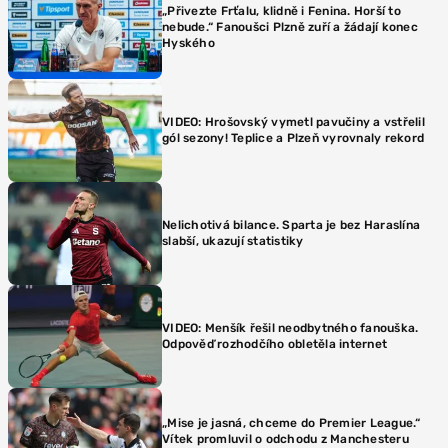
„Přivezte Frťalu, klidně i Fenina. Horší to
nebude.“ Fanoušci Plzně zuří a žádají konec
Hyského
VIDEO: Hrošovský vymetl pavučiny a vstřelil
gól sezony! Teplice a Plzeň vyrovnaly rekord
Nelichotivá bilance. Sparta je bez Haraslína
slabší, ukazují statistiky
VIDEO: Menšík řešil neodbytného fanouška.
Odpověď rozhodčího obletěla internet
„Mise je jasná, chceme do Premier League.“
Vítek promluvil o odchodu z Manchesteru