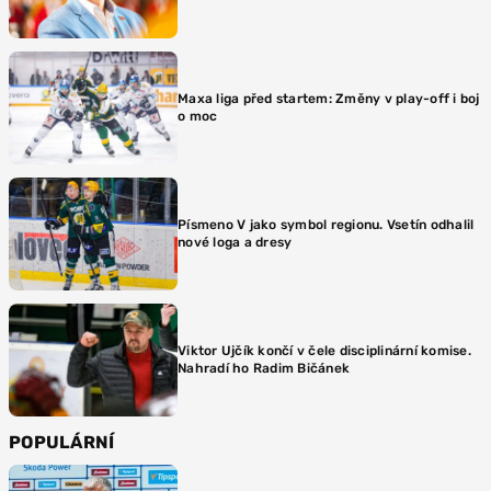
Maxa liga před startem: Změny v play-off i boj
o moc
Písmeno V jako symbol regionu. Vsetín odhalil
nové loga a dresy
Viktor Ujčík končí v čele disciplinární komise.
Nahradí ho Radim Bičánek
POPULÁRNÍ