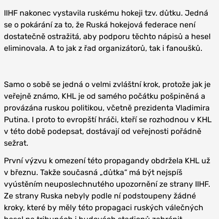
IIHF nakonec vystavila ruskému hokeji tzv. důtku. Jedná
se o pokárání za to, že Ruská hokejová federace není
dostatečně ostražitá, aby podporu těchto nápisů a hesel
eliminovala. A to jak z řad organizátorů, tak i fanoušků.
Samo o sobě se jedná o velmi zvláštní krok, protože jak je
veřejně známo, KHL je od samého počátku pošpiněná a
provázána ruskou politikou, včetně prezidenta Vladimira
Putina. I proto to evropští hráči, kteří se rozhodnou v KHL
v této době podepsat, dostávají od veřejnosti pořádně
sežrat.
První výzvu k omezení této propagandy obdržela KHL už
v březnu. Takže současná „důtka“ má být nejspíš
vyústěním neuposlechnutého upozornění ze strany IIHF.
Ze strany Ruska nebyly podle ní podstoupeny žádné
kroky, které by měly této propagaci ruských válečných