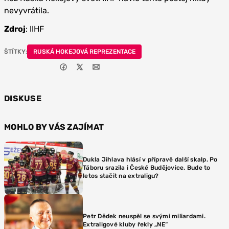
nevyvrátila.
Zdroj
: IIHF
ŠTÍTKY:
RUSKÁ HOKEJOVÁ REPREZENTACE
DISKUSE
MOHLO BY VÁS ZAJÍMAT
Dukla Jihlava hlásí v přípravě další skalp. Po
Táboru srazila i České Budějovice. Bude to
letos stačit na extraligu?
Petr Dědek neuspěl se svými miliardami.
Extraligové kluby řekly „NE“