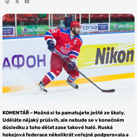
Zdroj: Alexandr Golovko CC
BY-SA 3.0, Wikipedia
KOMENTÁŘ – Možná si to pamatujete ještě ze školy.
Uděláte nějaký průšvih, ale nebude se v konečném
důsledku z toho dělat zase takové haló. Ruská
hokejová federace několikrát veřejně podporovala a