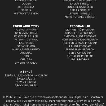
PREMIER LEAGUE
PREMIER LEAGUE STŘELCI
LA LIGA
LA LIGY STŘELCI
BUNDESLIGA
BUNDESLIGA STŘELCI
SERIE A
SERIA A STŘELCI
MISTROVSTVÍ SVĚTA
LEAGUE 1 STŘELCI
MS VE FOTBALE STŘELCI
POPULÁRNÍ TÝMY
PROGRAM LIG
AC SPARTA PRAHA
LIGA MISTRŮ PROGRAM
SK SLAVIA PRAHA
CHANCE LIGA PROGRAM
FC VIKTORIA PLZEŇ
EVROPSKÁ LIGA PROGRAM
FC BANÍK OSTRAVA
KONFERENČNÍ LIGA PROGRAM
REAL MADRID
PREMIER LEAGUE PROGRAM
FC BARCELONA
LA LIGA PROGRAM
MANCHESTER UNITED
BUNDESLIGA PROGRAM
ARSENAL
SERIE A PROGRAM
PSG
EXTRALIGA PROGRAM
CHELSEA
NHL PROGRAM
BAYERN MNICHOV
SÁZENÍ
ŽEBŘÍČEK SÁZKOVÝCH KANCELÁŘÍ
ŠKOLA SÁZENÍ
TIPY NA SÁZENÍ
SROVNÁNÍ KURZŮ
© 2017–2026 Ruik.cz je provozován společností Ruik Digital s.r.o. Sportovní
zprávy, live výsledky, statistiky, tržní hodnoty hráčů, preview a tipy na
sázení: fotbal, hokej, tenis, bojové sporty. Ministerstvo financí varuje: Účastí