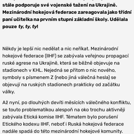
stále podporuje své vojenské tažení na Ukrajině.
Mezinárodní hokejová federace zareagovala jako třídní
paní učitelka na prvním stupni základní školy. Udělala
pouze
ty, ty, ty
!
Někdy je lepší nic nedělat a nic neříkat. Mezinárodní
hokejové federace (IIHF) se zabývala veřejnou propagací
ruské agrese na Ukrajině, která se běžně objevuje na
stadionech v KHL. Nejedná se přitom o nic nového,
symboly s písmenem Z (nebo jiná válečná hesla) se
objevují na ruských stadionech prakticky od začátku
války.
Až nyní, po dlouhých devíti měsících válečného konfliktu,
se touto problematikou alespoň na oko trochu aktivněji
zabývala Etická komise IIHF. Tématem bylo porušení
Etického kodexu IIHF, neboť i Ruská hokejová federace
nadále spadá do této mezinárodní hokejové komunity.