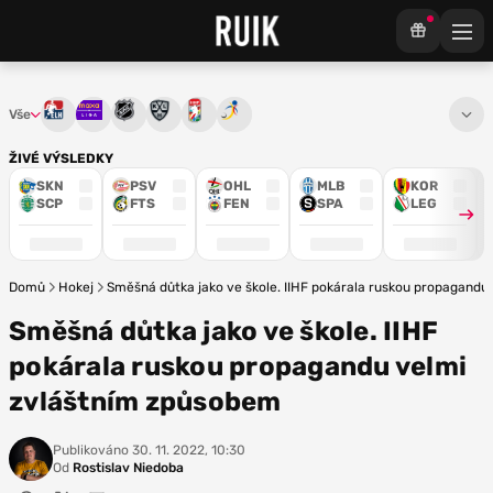
Vše
Tipsport extraliga
Maxa liga
NHL
KHL
Mistrovství světa
Euro Hockey Tour
ŽIVÉ VÝSLEDKY
SKN
PSV
OHL
MLB
KOR
SCP
FTS
FEN
SPA
LEG
Domů
Hokej
Směšná důtka jako ve škole. IIHF pokárala ruskou propagand
Směšná důtka jako ve škole. IIHF
pokárala ruskou propagandu velmi
zvláštním způsobem
Publikováno
30. 11. 2022, 10:30
Od
Rostislav Niedoba