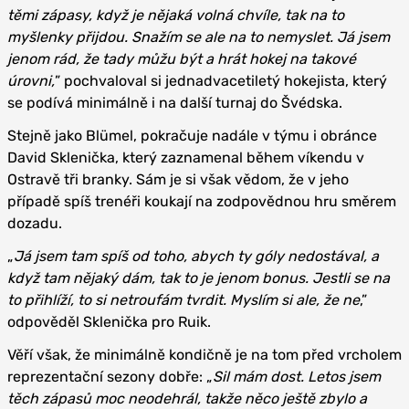
těmi zápasy, když je nějaká volná chvíle, tak na to
myšlenky přijdou. Snažím se ale na to nemyslet. Já jsem
jenom rád, že tady můžu být a hrát hokej na takové
úrovni,
” pochvaloval si jednadvacetiletý hokejista, který
se podívá minimálně i na další turnaj do Švédska.
Stejně jako Blümel, pokračuje nadále v týmu i obránce
David Sklenička, který zaznamenal během víkendu v
Ostravě tři branky. Sám je si však vědom, že v jeho
případě spíš trenéři koukají na zodpovědnou hru směrem
dozadu.
„
Já jsem tam spíš od toho, abych ty góly nedostával, a
když tam nějaký dám, tak to je jenom bonus. Jestli se na
to přihlíží, to si netroufám tvrdit. Myslím si ale, že ne
,”
odpověděl Sklenička pro Ruik.
Věří však, že minimálně kondičně je na tom před vrcholem
reprezentační sezony dobře: „
Sil mám dost. Letos jsem
těch zápasů moc neodehrál, takže něco ještě zbylo a