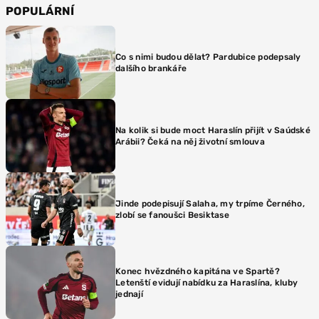
POPULÁRNÍ
Co s nimi budou dělat? Pardubice podepsaly
dalšího brankáře
Na kolik si bude moct Haraslín přijít v Saúdské
Arábii? Čeká na něj životní smlouva
Jinde podepisují Salaha, my trpíme Černého,
zlobí se fanoušci Besiktase
Konec hvězdného kapitána ve Spartě?
Letenští evidují nabídku za Haraslína, kluby
jednají