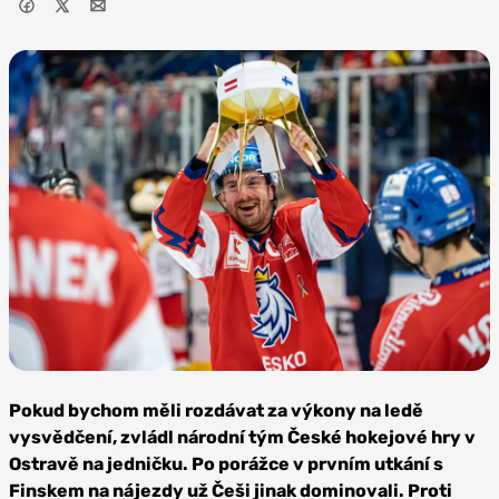
Zdroj: Jan
Chalupa, Ruik
Pokud bychom měli rozdávat za výkony na ledě
vysvědčení, zvládl národní tým České hokejové hry v
Ostravě na jedničku. Po porážce v prvním utkání s
Finskem na nájezdy už Češi jinak dominovali. Proti