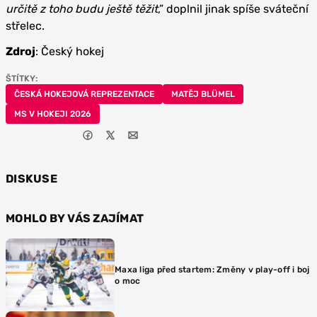
určitě z toho budu ještě těžit
,” doplnil jinak spíše sváteční
střelec.
Zdroj
: Český hokej
ŠTÍTKY:
ČESKÁ HOKEJOVÁ REPREZENTACE
MATĚJ BLÜMEL
MS V HOKEJI 2026
DISKUSE
MOHLO BY VÁS ZAJÍMAT
Maxa liga před startem: Změny v play-off i boj
o moc