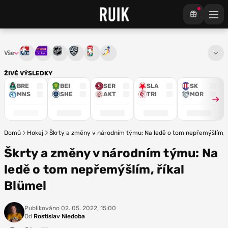
Vše
Tipsport extraliga
Maxa liga
NHL
KHL
Mistrovství světa
Euro Hockey Tour
ŽIVÉ VÝSLEDKY
BRE
BEI
SER
SLA
SK
MNS
SHE
AKT
TRI
MOR
Domů
Hokej
Škrty a změny v národním týmu: Na ledě o tom nepřemýšlím, ř
Škrty a změny v národním týmu: Na
ledě o tom nepřemýšlím, říkal
Blümel
Publikováno
02. 05. 2022, 15:00
Od
Rostislav Niedoba