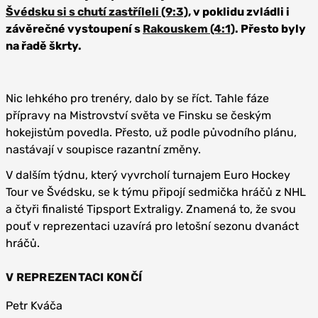
Švédsku si s chutí zastříleli (9:3)
, v poklidu zvládli i
závěrečné vystoupení s
Rakouskem (4:1)
. Přesto byly
na řadě škrty.
Nic lehkého pro trenéry, dalo by se říct. Tahle fáze
přípravy na Mistrovství světa ve Finsku se českým
hokejistům povedla. Přesto, už podle původního plánu,
nastávají v soupisce razantní změny.
V dalším týdnu, který vyvrcholí turnajem Euro Hockey
Tour ve Švédsku, se k týmu připojí sedmička hráčů z NHL
a čtyři finalisté Tipsport Extraligy. Znamená to, že svou
pouť v reprezentaci uzavírá pro letošní sezonu dvanáct
hráčů.
V REPREZENTACI KONČÍ
Petr Kváča