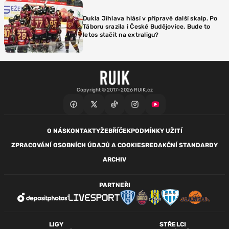
Dukla Jihlava hlásí v přípravě další skalp. Po
Táboru srazila i České Budějovice. Bude to
letos stačit na extraligu?
Copyright © 2017–2026 RUIK.cz
O NÁS
KONTAKTY
ŽEBŘÍČEK
PODMÍNKY UŽITÍ
ZPRACOVÁNÍ OSOBNÍCH ÚDAJŮ A COOKIES
REDAKČNÍ STANDARDY
ARCHIV
PARTNEŘI
LIGY
STŘELCI