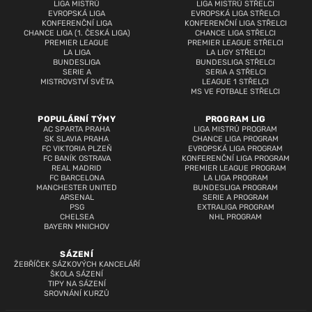
LIGA MISTRŮ
LIGA MISTRŮ STŘELCI
EVROPSKÁ LIGA
EVROPSKÁ LIGA STŘELCI
KONFERENČNÍ LIGA
KONFERENČNÍ LIGA STŘELCI
CHANCE LIGA (1. ČESKÁ LIGA)
CHANCE LIGA STŘELCI
PREMIER LEAGUE
PREMIER LEAGUE STŘELCI
LA LIGA
LA LIGY STŘELCI
BUNDESLIGA
BUNDESLIGA STŘELCI
SERIE A
SERIA A STŘELCI
MISTROVSTVÍ SVĚTA
LEAGUE 1 STŘELCI
MS VE FOTBALE STŘELCI
POPULÁRNÍ TÝMY
PROGRAM LIG
AC SPARTA PRAHA
LIGA MISTRŮ PROGRAM
SK SLAVIA PRAHA
CHANCE LIGA PROGRAM
FC VIKTORIA PLZEŇ
EVROPSKÁ LIGA PROGRAM
FC BANÍK OSTRAVA
KONFERENČNÍ LIGA PROGRAM
REAL MADRID
PREMIER LEAGUE PROGRAM
FC BARCELONA
LA LIGA PROGRAM
MANCHESTER UNITED
BUNDESLIGA PROGRAM
ARSENAL
SERIE A PROGRAM
PSG
EXTRALIGA PROGRAM
CHELSEA
NHL PROGRAM
BAYERN MNICHOV
SÁZENÍ
ŽEBŘÍČEK SÁZKOVÝCH KANCELÁŘÍ
ŠKOLA SÁZENÍ
TIPY NA SÁZENÍ
SROVNÁNÍ KURZŮ