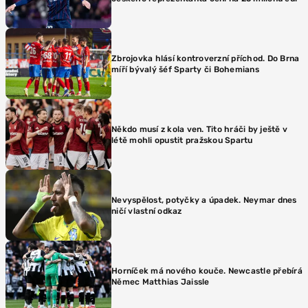
Zbrojovka hlásí kontroverzní příchod. Do Brna
míří bývalý šéf Sparty či Bohemians
Někdo musí z kola ven. Tito hráči by ještě v
létě mohli opustit pražskou Spartu
Nevyspělost, potyčky a úpadek. Neymar dnes
ničí vlastní odkaz
Horníček má nového kouče. Newcastle přebírá
Němec Matthias Jaissle