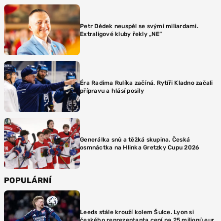
Petr Dědek neuspěl se svými miliardami.
Extraligové kluby řekly „NE“
Éra Radima Rulíka začíná. Rytíři Kladno začali
přípravu a hlásí posily
Generálka snů a těžká skupina. Česká
osmnáctka na Hlinka Gretzky Cupu 2026
POPULÁRNÍ
Leeds stále krouží kolem Šulce. Lyon si
českého reprezentanta cení na 25 milionů eur