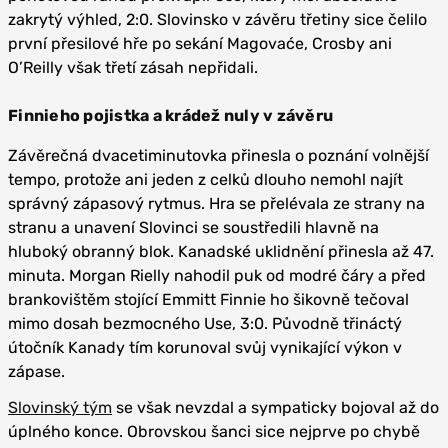
zakrytý výhled, 2:0. Slovinsko v závěru třetiny sice čelilo
první přesilové hře po sekání Magovaće, Crosby ani
O’Reilly však třetí zásah nepřidali.
Finnieho pojistka a krádež nuly v závěru
Závěrečná dvacetiminutovka přinesla o poznání volnější
tempo, protože ani jeden z celků dlouho nemohl najít
správný zápasový rytmus. Hra se přelévala ze strany na
stranu a unavení Slovinci se soustředili hlavně na
hluboký obranný blok. Kanadské uklidnění přinesla až 47.
minuta. Morgan Rielly nahodil puk od modré čáry a před
brankovištěm stojící Emmitt Finnie ho šikovně tečoval
mimo dosah bezmocného Use, 3:0. Původně třináctý
útočník Kanady tím korunoval svůj vynikající výkon v
zápase.
Slovinský tým
se však nevzdal a sympaticky bojoval až do
úplného konce. Obrovskou šanci sice nejprve po chybě