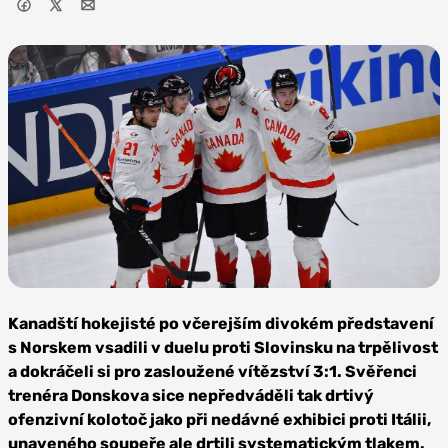
Foto:
Depositphotos
Kanadští hokejisté po včerejším divokém představení
s Norskem vsadili v duelu proti Slovinsku na trpělivost
a dokráčeli si pro zasloužené vítězství 3:1. Svěřenci
trenéra Donskova sice nepředváděli tak drtivý
ofenzivní kolotoč jako při nedávné exhibici proti Itálii,
unaveného soupeře ale drtili systematickým tlakem.