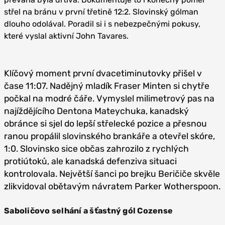
střel na bránu v první třetině 12:2. Slovinský gólman
dlouho odolával. Poradil si i s nebezpečnými pokusy,
které vyslal aktivní John Tavares.
Klíčový moment první dvacetiminutovky přišel v
čase 11:07. Nadějný mladík Fraser Minten si chytře
počkal na modré čáře. Vymyslel milimetrový pas na
najíždějícího Dentona Mateychuka, kanadský
obránce si sjel do lepší střelecké pozice a přesnou
ranou propálil slovinského brankáře a otevřel skóre,
1:0. Slovinsko sice občas zahrozilo z rychlých
protiútoků, ale kanadská defenziva situaci
kontrolovala. Největší šanci po brejku Beričiče skvěle
zlikvidoval obětavým návratem Parker Wotherspoon.
Saboličovo selhání a šťastný gól Cozense