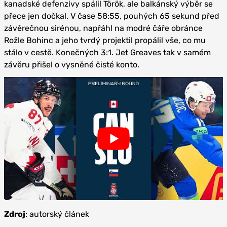
kanadské defenzivy spálil Török, ale balkánský výběr se
přece jen dočkal. V čase 58:55, pouhých 65 sekund před
závěrečnou sirénou, napřáhl na modré čáře obránce
Rožle Bohinc a jeho tvrdý projektil propálil vše, co mu
stálo v cestě. Konečných 3:1. Jet Greaves tak v samém
závěru přišel o vysněné čisté konto.
Zdroj
: autorský článek