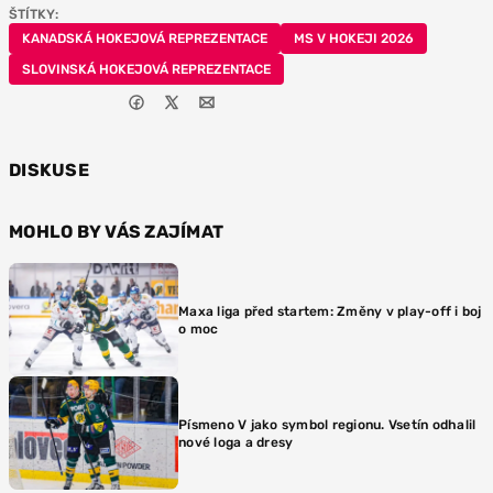
ŠTÍTKY:
KANADSKÁ HOKEJOVÁ REPREZENTACE
MS V HOKEJI 2026
SLOVINSKÁ HOKEJOVÁ REPREZENTACE
DISKUSE
MOHLO BY VÁS ZAJÍMAT
Maxa liga před startem: Změny v play-off i boj
o moc
Písmeno V jako symbol regionu. Vsetín odhalil
nové loga a dresy