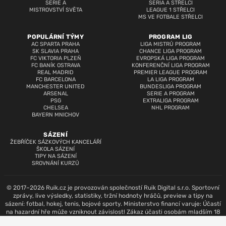
SERIE A
SERIA A STŘELCI
MISTROVSTVÍ SVĚTA
LEAGUE 1 STŘELCI
MS VE FOTBALE STŘELCI
POPULÁRNÍ TÝMY
PROGRAM LIG
AC SPARTA PRAHA
LIGA MISTRŮ PROGRAM
SK SLAVIA PRAHA
CHANCE LIGA PROGRAM
FC VIKTORIA PLZEŇ
EVROPSKÁ LIGA PROGRAM
FC BANÍK OSTRAVA
KONFERENČNÍ LIGA PROGRAM
REAL MADRID
PREMIER LEAGUE PROGRAM
FC BARCELONA
LA LIGA PROGRAM
MANCHESTER UNITED
BUNDESLIGA PROGRAM
ARSENAL
SERIE A PROGRAM
PSG
EXTRALIGA PROGRAM
CHELSEA
NHL PROGRAM
BAYERN MNICHOV
SÁZENÍ
ŽEBŘÍČEK SÁZKOVÝCH KANCELÁŘÍ
ŠKOLA SÁZENÍ
TIPY NA SÁZENÍ
SROVNÁNÍ KURZŮ
© 2017–2026 Ruik.cz je provozován společností Ruik Digital s.r.o. Sportovní
zprávy, live výsledky, statistiky, tržní hodnoty hráčů, preview a tipy na
sázení: fotbal, hokej, tenis, bojové sporty. Ministerstvo financí varuje: Účastí
na hazardní hře může vzniknout závislost! Zákaz účasti osobám mladším 18
let.