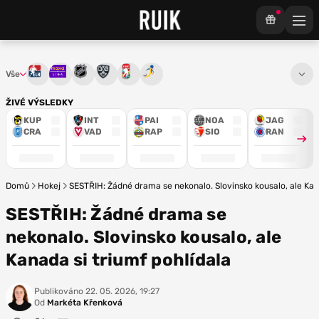
Vše
Tipsport extraliga
Maxa liga
NHL
KHL
Mistrovství světa
Euro Hockey Tour
ŽIVÉ VÝSLEDKY
KUP
INT
PAI
NOA
JAG
CRA
VAD
RAP
SIO
RAN
Domů
Hokej
SESTŘIH: Žádné drama se nekonalo. Slovinsko kousalo, ale Kana
SESTŘIH: Žádné drama se
nekonalo. Slovinsko kousalo, ale
Kanada si triumf pohlídala
Publikováno
22. 05. 2026, 19:27
Od
Markéta Křenková