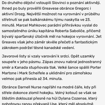
Do druhého dějství vstoupili Slovinci o poznání aktivněji.
Ihned po buly prověřili Greavese obránce Gregorc i
aktivní Drozg. Největší možnost na vyrovnání v průběhu
střetnutí se pak balkánskému týmu naskytla ve 23.
minutě. Marcel Mahkovec parádní přihrávkou vyslal do
samostatného úniku kapitána Roberta Saboliče, přičemž
bývalý sparťanský útočník měl na hokejce vyrovnání. Jet
Greaves však jeho záměr skvěle přečetl a fantastickým
zákrokem podržel těsné kanadské vedení.
Javorové listy si vzaly varování k srdci. Opět uzamkly
soupeře v jeho pásmu. Zápas znovu nabral jednostranný
směr a Kanada stupňovala tlak. Velké šance spálili Porter
Martone i Mark Scheifele a uklidnění pro zámořskou
velmoc pak přinesla až 34. minuta.
Obránce Darnell Nurse napřáhl na modré čáře, kdy při
střele dokonce zlomil hokejku. Volný kotouč se však se
štěstím doklouzal přesně na hůl Dylana Cozense, který
pohotovou ranou překvapil Use, který měl absolutně