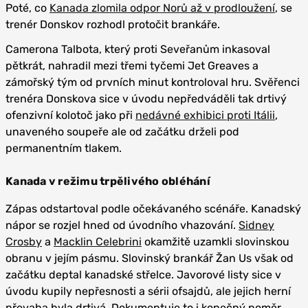
Poté, co
Kanada zlomila odpor Norů až v prodloužení
, se
trenér Donskov rozhodl protočit brankáře.
Camerona Talbota, který proti Seveřanům inkasoval
pětkrát, nahradil mezi třemi tyčemi Jet Greaves a
zámořský tým od prvních minut kontroloval hru. Svěřenci
trenéra Donskova sice v úvodu nepředváděli tak drtivý
ofenzivní kolotoč jako při
nedávné exhibici proti Itálii
,
unaveného soupeře ale od začátku drželi pod
permanentním tlakem.
Kanada v režimu trpělivého obléhání
Zápas odstartoval podle očekávaného scénáře. Kanadský
nápor se rozjel hned od úvodního vhazování.
Sidney
Crosby
a
Macklin Celebrini
okamžitě uzamkli slovinskou
obranu v jejím pásmu. Slovinský brankář Žan Us však od
začátku deptal kanadské střelce. Javorové listy sice v
úvodu kupily nepřesnosti a sérii ofsajdů, ale jejich herní
převaha byla drtivá. Dokumentuje to i konečný poměr