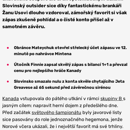
Slovinský outsider sice díky fantastickému brankáři
Žanu Usovi dlouho vzdoroval, zámořský favorit si však
zápas zkušeně pohlídal a o čisté konto přišel až v
samotném závěru.
Obránce Mateychuk otevřel střelecký účet zápasu ve 12.
minutě po nahrávce Mintena
Útočník Finnie zapsal skvělý zápas s bilancí 1+1 a převzal
cenu pro nejlepšího hráče Kanady
Slovinsko smazalo nulu z konta skvěle chytajícího Jeta
Greavese až 65 sekund před závěrečnou sirénou
Kanada
vstupovala do pátého utkání v rámci
skupiny B
s
jasným cílem: napravit herní dojem z předešlého dne.
Před začátek
světového šampionátu
byly javorové listy
sice pasovány do role jednoznačného hegemona, jenže
Norové včera ukázali, že i největší favorit má své trhliny.