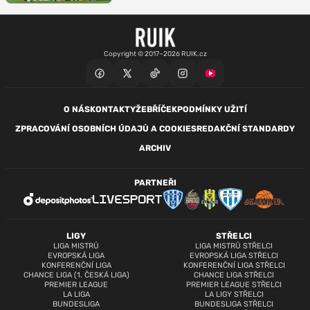
Copyright © 2017–2026 RUIK.cz
O NÁS
KONTAKTY
ŽEBŘÍČEK
PODMÍNKY UŽITÍ
ZPRACOVÁNÍ OSOBNÍCH ÚDAJŮ A COOKIES
REDAKČNÍ STANDARDY
ARCHIV
PARTNEŘI
LIGY
STŘELCI
LIGA MISTRŮ
LIGA MISTRŮ STŘELCI
EVROPSKÁ LIGA
EVROPSKÁ LIGA STŘELCI
KONFERENČNÍ LIGA
KONFERENČNÍ LIGA STŘELCI
CHANCE LIGA (1. ČESKÁ LIGA)
CHANCE LIGA STŘELCI
PREMIER LEAGUE
PREMIER LEAGUE STŘELCI
LA LIGA
LA LIGY STŘELCI
BUNDESLIGA
BUNDESLIGA STŘELCI